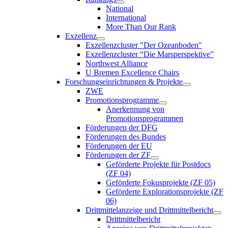
National
International
More Than Our Rank
Exzellenz
Exzellenzcluster "Der Ozeanboden"
Exzellenzcluster “Die Marsperspektive”
Northwest Alliance
U Bremen Excellence Chairs
Forschungseinrichtungen & Projekte
ZWE
Promotionsprogramme
Anerkennung von
Promotionsprogrammen
Förderungen der DFG
Förderungen des Bundes
Förderungen der EU
Förderungen der ZF
Geförderte Projekte für Postdocs
(ZF 04)
Geförderte Fokusprojekte (ZF 05)
Geförderte Explorationsprojekte (ZF
06)
Drittmittelanzeige und Drittmittelbericht
Drittmittelbericht