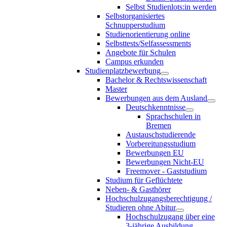
Selbst Studienlots:in werden
Selbstorganisiertes
Schnupperstudium
Studienorientierung online
Selbsttests/Selfassessments
Angebote für Schulen
Campus erkunden
Studienplatzbewerbung
Bachelor & Rechtswissenschaft
Master
Bewerbungen aus dem Ausland
Deutschkenntnisse
Sprachschulen in
Bremen
Austauschstudierende
Vorbereitungsstudium
Bewerbungen EU
Bewerbungen Nicht-EU
Freemover - Gaststudium
Studium für Geflüchtete
Neben- & Gasthörer
Hochschulzugangsberechtigung /
Studieren ohne Abitur
Hochschulzugang über eine
3-jährige Ausbildung