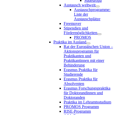
Südeuropa
Austausch weltweit
Austauschprogramme:
Liste der
Austauschplätze
Freemover
Stipendien und
Fördermöglichkeiten
PROMOS
Praktika im Ausland
Rat der Europäischen Union –
Aktionsprogramm für
Praktikanten und
Praktikantinnen mit einer
Behinderung
Erasmus Praktika für
Studierende
Erasmus Praktika für
Absolventen
Erasmus Forschungspraktika
für Doktorandinnen und
Doktoranden
Praktika im Lehramtsstudium
PROMOS Programm
RISE-Programm