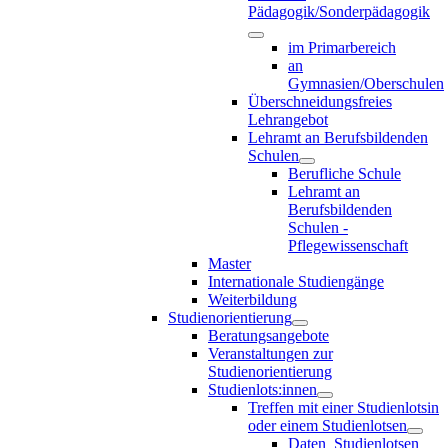
Pädagogik/Sonderpädagogik
im Primarbereich
an
Gymnasien/Oberschulen
Überschneidungsfreies
Lehrangebot
Lehramt an Berufsbildenden
Schulen
Berufliche Schule
Lehramt an
Berufsbildenden
Schulen -
Pflegewissenschaft
Master
Internationale Studiengänge
Weiterbildung
Studienorientierung
Beratungsangebote
Veranstaltungen zur
Studienorientierung
Studienlots:innen
Treffen mit einer Studienlotsin
oder einem Studienlotsen
Daten_Studienlotsen