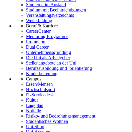
Studieren im Ausland
Studium mit Beeinträchtigungen
Veranstaltungsverzeichnis
Weiterbildung
Beruf & Karriere
CareerCenter
Mentoring-Programme
Promotion
Dual Career
Unternehmensgründung
Die Uni als Arbeitgeber
Stellenangebote an der Uni
Berufsausbildung und -orientierung
Kinderbetreuung
Campus
Essen/Mensen
Hochschulsport
IT-Servicedesk
Kultur
Lageplan
Notfälle
Risiko- und Bedrohungsmanagement
Studentisches Wohnen
Uni-Shop
Uni-Account