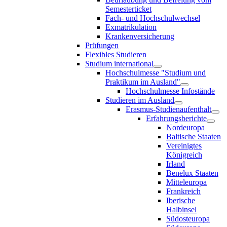
Semesterticket
Fach- und Hochschulwechsel
Exmatrikulation
Krankenversicherung
Prüfungen
Flexibles Studieren
Studium international
Hochschulmesse "Studium und
Praktikum im Ausland"
Hochschulmesse Infostände
Studieren im Ausland
Erasmus-Studienaufenthalt
Erfahrungsberichte
Nordeuropa
Baltische Staaten
Vereinigtes
Königreich
Irland
Benelux Staaten
Mitteleuropa
Frankreich
Iberische
Halbinsel
Südosteuropa