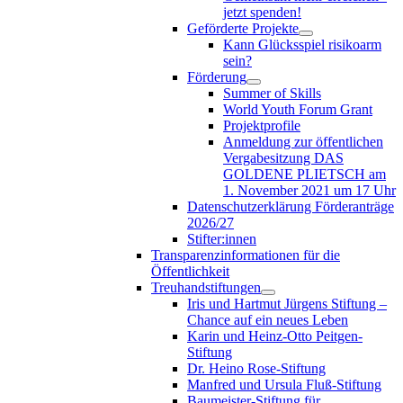
jetzt spenden!
Geförderte Projekte
Kann Glücksspiel risikoarm
sein?
Förderung
Summer of Skills
World Youth Forum Grant
Projektprofile
Anmeldung zur öffentlichen
Vergabesitzung DAS
GOLDENE PLIETSCH am
1. November 2021 um 17 Uhr
Datenschutzerklärung Förderanträge
2026/27
Stifter:innen
Transparenzinformationen für die
Öffentlichkeit
Treuhandstiftungen
Iris und Hartmut Jürgens Stiftung –
Chance auf ein neues Leben
Karin und Heinz-Otto Peitgen-
Stiftung
Dr. Heino Rose-Stiftung
Manfred und Ursula Fluß-Stiftung
Baumeister-Stiftung für