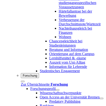
studiengangsspezifischen
Voraussetzungen
Härtefallantrag bei der
Bewerbung
Verbesserung der
Durchschnittsnote/Wartezeit
Nachteilsausgleich bei
Finanzen
Wohnen
Chancengleichheit bei
Studienleistungen
Beratung und Information
Orientierung auf dem Campus
Lernhilfsmittel & -räume
Auszeit vom Uni-Alltag
Information für Lehrende
Studentisches Engagement
Forschung
Zur Übersichtsseite
Forschung
Forschungsprofil
Wissenschaftsschwerpunkte
Open Access an der Universität Bremen
Predatory Publishing
Rankings