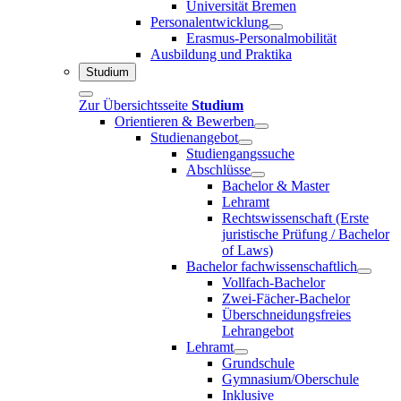
Universität Bremen
Personalentwicklung
Erasmus-Personalmobilität
Ausbildung und Praktika
Studium
Zur Übersichtsseite
Studium
Orientieren & Bewerben
Studienangebot
Studiengangssuche
Abschlüsse
Bachelor & Master
Lehramt
Rechtswissenschaft (Erste
juristische Prüfung / Bachelor
of Laws)
Bachelor fachwissenschaftlich
Vollfach-Bachelor
Zwei-Fächer-Bachelor
Überschneidungsfreies
Lehrangebot
Lehramt
Grundschule
Gymnasium/Oberschule
Inklusive