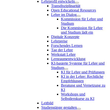
Lehrprofil entwickeln
Transdisziplinarität
Open Educational Resources
Lehre im Dialog
Kommission für Lehre und
Studium
Die Kommission für Lehre
und Studium lädt ein
Digitale Konzepte
Lehrpreise
Forschendes Lernen
Tag der Lehre
Werkstatt Lehre
Lernraumentwicklung
KI-basierte Systeme für Lehre und
Studium
KI für Lehre und Prüfungen
KI in der Lehre: Rechtliche
Empfehlungen
Beratung und Vernetzung zu
KI
Workshops und
Selbstlernkurse zu KI
Leitbild
Studiengänge gestalten