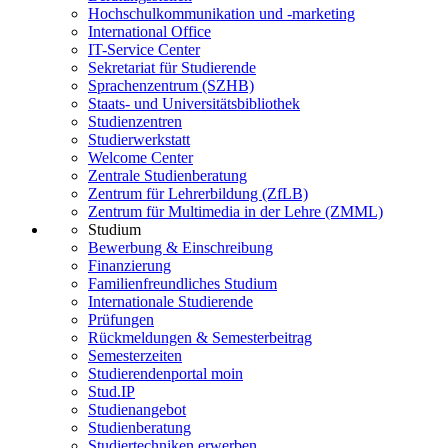
Hochschulkommunikation und -marketing
International Office
IT-Service Center
Sekretariat für Studierende
Sprachenzentrum (SZHB)
Staats- und Universitätsbibliothek
Studienzentren
Studierwerkstatt
Welcome Center
Zentrale Studienberatung
Zentrum für Lehrerbildung (ZfLB)
Zentrum für Multimedia in der Lehre (ZMML)
Studium
Bewerbung & Einschreibung
Finanzierung
Familienfreundliches Studium
Internationale Studierende
Prüfungen
Rückmeldungen & Semesterbeitrag
Semesterzeiten
Studierendenportal moin
Stud.IP
Studienangebot
Studienberatung
Studiertechniken erwerben