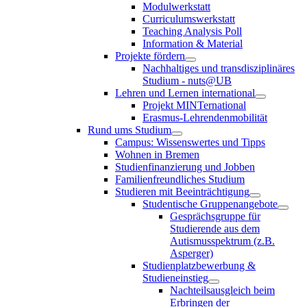
Modulwerkstatt
Curriculumswerkstatt
Teaching Analysis Poll
Information & Material
Projekte fördern
Nachhaltiges und transdisziplinäres
Studium - nuts@UB
Lehren und Lernen international
Projekt MINTernational
Erasmus-Lehrendenmobilität
Rund ums Studium
Campus: Wissenswertes und Tipps
Wohnen in Bremen
Studienfinanzierung und Jobben
Familienfreundliches Studium
Studieren mit Beeinträchtigung
Studentische Gruppenangebote
Gesprächsgruppe für
Studierende aus dem
Autismusspektrum (z.B.
Asperger)
Studienplatzbewerbung &
Studieneinstieg
Nachteilsausgleich beim
Erbringen der