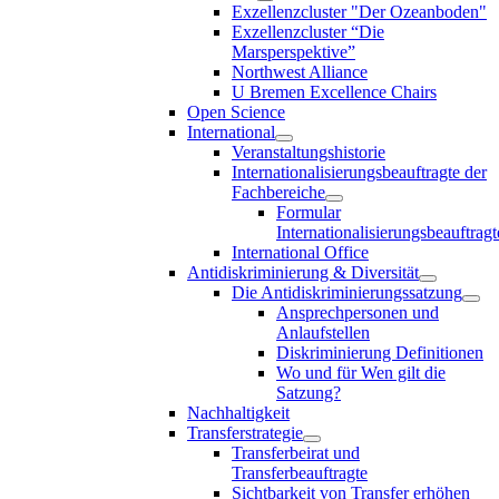
Exzellenzcluster "Der Ozeanboden"
Exzellenzcluster “Die
Marsperspektive”
Northwest Alliance
U Bremen Excellence Chairs
Open Science
International
Veranstaltungshistorie
Internationalisierungsbeauftragte der
Fachbereiche
Formular
Internationalisierungsbeauftragt
International Office
Antidiskriminierung & Diversität
Die Antidiskriminierungssatzung
Ansprechpersonen und
Anlaufstellen
Diskriminierung Definitionen
Wo und für Wen gilt die
Satzung?
Nachhaltigkeit
Transferstrategie
Transferbeirat und
Transferbeauftragte
Sichtbarkeit von Transfer erhöhen