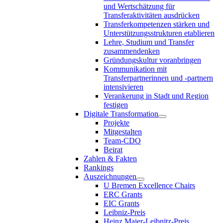
und Wertschätzung für
Transferaktivitäten ausdrücken
Transferkompetenzen stärken und
Unterstützungsstrukturen etablieren
Lehre, Studium und Transfer
zusammendenken
Gründungskultur voranbringen
Kommunikation mit
Transferpartnerinnen und -partnern
intensivieren
Verankerung in Stadt und Region
festigen
Digitale Transformation
Projekte
Mitgestalten
Team-CDO
Beirat
Zahlen & Fakten
Rankings
Auszeichnungen
U Bremen Excellence Chairs
ERC Grants
EIC Grants
Leibniz-Preis
Heinz Maier-Leibnitz-Preis