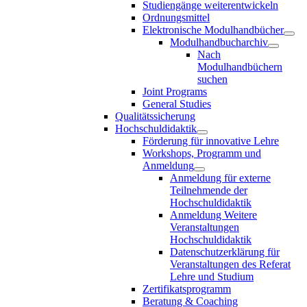
Studiengänge weiterentwickeln
Ordnungsmittel
Elektronische Modulhandbücher
Modulhandbucharchiv
Nach
Modulhandbüchern
suchen
Joint Programs
General Studies
Qualitätssicherung
Hochschuldidaktik
Förderung für innovative Lehre
Workshops, Programm und
Anmeldung
Anmeldung für externe
Teilnehmende der
Hochschuldidaktik
Anmeldung Weitere
Veranstaltungen
Hochschuldidaktik
Datenschutzerklärung für
Veranstaltungen des Referat
Lehre und Studium
Zertifikatsprogramm
Beratung & Coaching