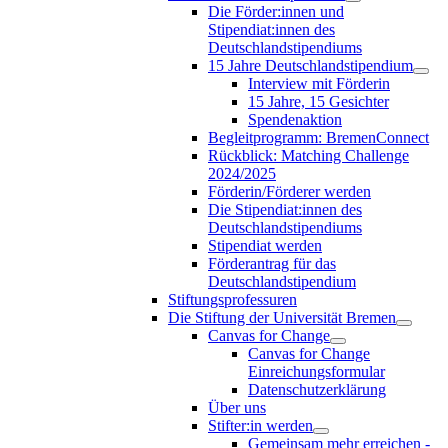
Die Förder:innen und
Stipendiat:innen des
Deutschlandstipendiums
15 Jahre Deutschlandstipendium
Interview mit Förderin
15 Jahre, 15 Gesichter
Spendenaktion
Begleitprogramm: BremenConnect
Rückblick: Matching Challenge
2024/2025
Förderin/Förderer werden
Die Stipendiat:innen des
Deutschlandstipendiums
Stipendiat werden
Förderantrag für das
Deutschlandstipendium
Stiftungsprofessuren
Die Stiftung der Universität Bremen
Canvas for Change
Canvas for Change
Einreichungsformular
Datenschutzerklärung
Über uns
Stifter:in werden
Gemeinsam mehr erreichen -