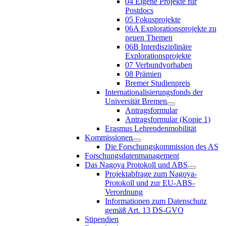
04 Eigene Projekte für
Postdocs
05 Fokusprojekte
06A Explorationsprojekte zu
neuen Themen
06B Interdisziplinäre
Explorationsprojekte
07 Verbundvorhaben
08 Prämien
Bremer Studienpreis
Internationalisierungsfonds der
Universität Bremen
Antragsformular
Antragsformular (Kopie 1)
Erasmus Lehrendenmobilität
Kommissionen
Die Forschungskommission des AS
Forschungsdatenmanagement
Das Nagoya Protokoll und ABS
Projektabfrage zum Nagoya-
Protokoll und zur EU-ABS-
Verordnung
Informationen zum Datenschutz
gemäß Art. 13 DS-GVO
Stipendien