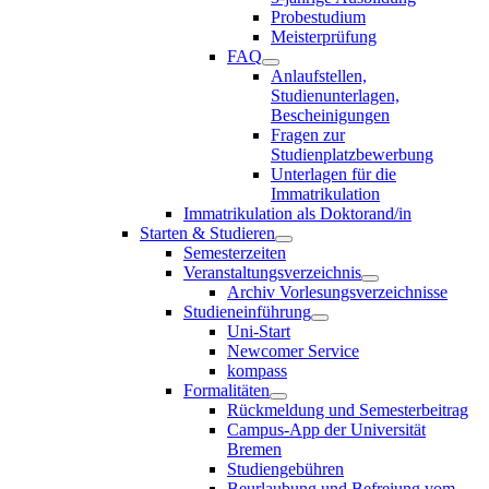
Probestudium
Meisterprüfung
FAQ
Anlaufstellen,
Studienunterlagen,
Bescheinigungen
Fragen zur
Studienplatzbewerbung
Unterlagen für die
Immatrikulation
Immatrikulation als Doktorand/in
Starten & Studieren
Semesterzeiten
Veranstaltungsverzeichnis
Archiv Vorlesungsverzeichnisse
Studieneinführung
Uni-Start
Newcomer Service
kompass
Formalitäten
Rückmeldung und Semesterbeitrag
Campus-App der Universität
Bremen
Studiengebühren
Beurlaubung und Befreiung vom