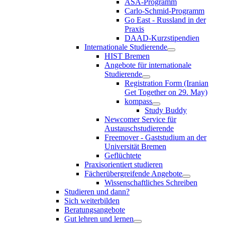
ASA-Programm
Carlo-Schmid-Programm
Go East - Russland in der
Praxis
DAAD-Kurzstipendien
Internationale Studierende
HIST Bremen
Angebote für internationale
Studierende
Registration Form (Iranian
Get Together on 29. May)
kompass
Study Buddy
Newcomer Service für
Austauschstudierende
Freemover - Gaststudium an der
Universität Bremen
Geflüchtete
Praxisorientiert studieren
Fächerübergreifende Angebote
Wissenschaftliches Schreiben
Studieren und dann?
Sich weiterbilden
Beratungsangebote
Gut lehren und lernen