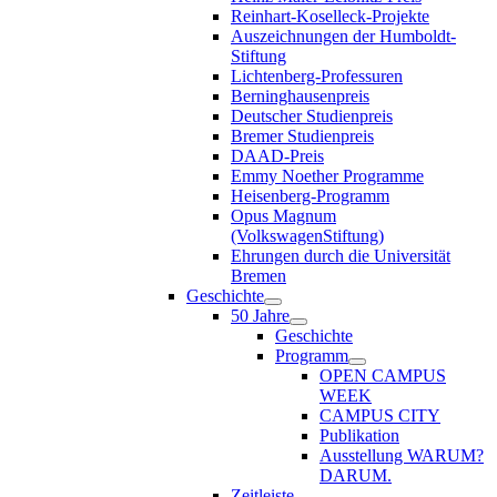
Reinhart-Koselleck-Projekte
Auszeichnungen der Humboldt-
Stiftung
Lichtenberg-Professuren
Berninghausenpreis
Deutscher Studienpreis
Bremer Studienpreis
DAAD-Preis
Emmy Noether Programme
Heisenberg-Programm
Opus Magnum
(VolkswagenStiftung)
Ehrungen durch die Universität
Bremen
Geschichte
50 Jahre
Geschichte
Programm
OPEN CAMPUS
WEEK
CAMPUS CITY
Publikation
Ausstellung WARUM?
DARUM.
Zeitleiste