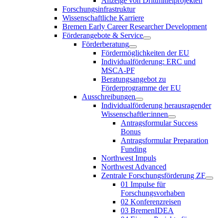
Anzeige von Drittmittelprojekten
Forschungsinfrastruktur
Wissenschaftliche Karriere
Bremen Early Career Researcher Development
Förderangebote & Service
Förderberatung
Fördermöglichkeiten der EU
Individualförderung: ERC und
MSCA-PF
Beratungsangebot zu
Förderprogramme der EU
Ausschreibungen
Individualförderung herausragender
Wissenschaftler:innen
Antragsformular Success
Bonus
Antragsformular Preparation
Funding
Northwest Impuls
Northwest Advanced
Zentrale Forschungsförderung ZF
01 Impulse für
Forschungsvorhaben
02 Konferenzreisen
03 BremenIDEA