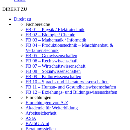
DIREKT ZU
Direkt zu
Fachbereiche
FB 01 – Physik / Elektrotechnik
FB 02 – Biologie / Chemie
FB 03 – Mathematik / Informatik
FB 04 – Produktionstechnik – Maschinenbau &
Verfahrenstechnik
FB 05 – Geowissenschaften
FB 06 – Rechtswissenschaft
FB 07 – Wirtschaftswissenschaft
FB 08 – Sozialwissenschaften
FB 09 – Kulturwissenschaften
FB 10 – Sprach- und Literaturwissenschaften
FB 11 – Human- und Gesundheitswissenschaften
FB 12 – Erziehungs- und Bildungswissenschaften
Einrichtungen
Einrichtungen von A-Z
Akademie für Weiterbildung
Arbeitssicherheit
AStA
BAföG-Amt
Beratungsstellen