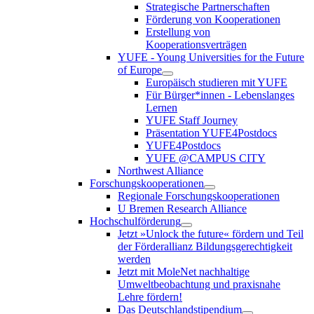
Strategische Partnerschaften
Förderung von Kooperationen
Erstellung von
Kooperationsverträgen
YUFE - Young Universities for the Future
of Europe
Europäisch studieren mit YUFE
Für Bürger*innen - Lebenslanges
Lernen
YUFE Staff Journey
Präsentation YUFE4Postdocs
YUFE4Postdocs
YUFE @CAMPUS CITY
Northwest Alliance
Forschungskooperationen
Regionale Forschungskooperationen
U Bremen Research Alliance
Hochschulförderung
Jetzt »Unlock the future« fördern und Teil
der Förderallianz Bildungsgerechtigkeit
werden
Jetzt mit MoleNet nachhaltige
Umweltbeobachtung und praxisnahe
Lehre fördern!
Das Deutschlandstipendium