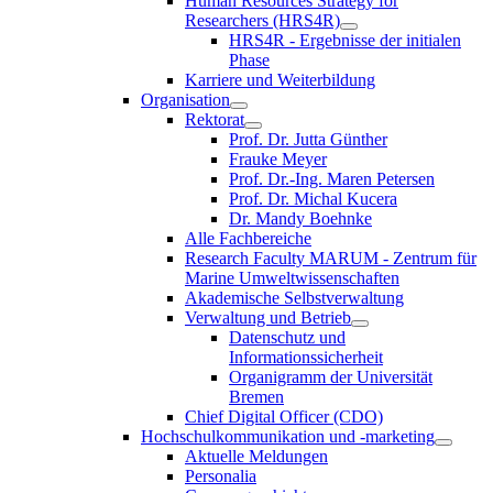
Human Resources Strategy for
Researchers (HRS4R)
HRS4R - Ergebnisse der initialen
Phase
Karriere und Weiterbildung
Organisation
Rektorat
Prof. Dr. Jutta Günther
Frauke Meyer
Prof. Dr.-Ing. Maren Petersen
Prof. Dr. Michal Kucera
Dr. Mandy Boehnke
Alle Fachbereiche
Research Faculty MARUM - Zentrum für
Marine Umweltwissenschaften
Akademische Selbstverwaltung
Verwaltung und Betrieb
Datenschutz und
Informationssicherheit
Organigramm der Universität
Bremen
Chief Digital Officer (CDO)
Hochschulkommunikation und -marketing
Aktuelle Meldungen
Personalia