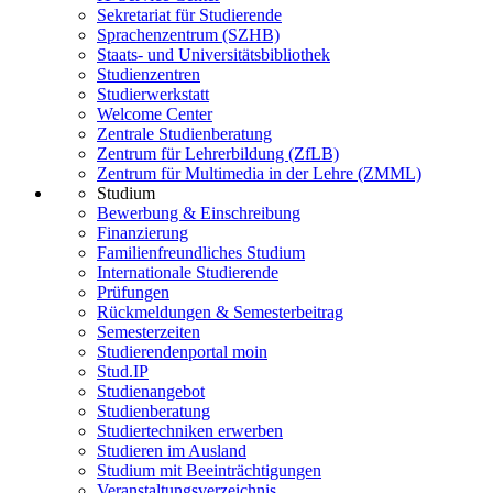
Sekretariat für Studierende
Sprachenzentrum (SZHB)
Staats- und Universitätsbibliothek
Studienzentren
Studierwerkstatt
Welcome Center
Zentrale Studienberatung
Zentrum für Lehrerbildung (ZfLB)
Zentrum für Multimedia in der Lehre (ZMML)
Studium
Bewerbung & Einschreibung
Finanzierung
Familienfreundliches Studium
Internationale Studierende
Prüfungen
Rückmeldungen & Semesterbeitrag
Semesterzeiten
Studierendenportal moin
Stud.IP
Studienangebot
Studienberatung
Studiertechniken erwerben
Studieren im Ausland
Studium mit Beeinträchtigungen
Veranstaltungsverzeichnis