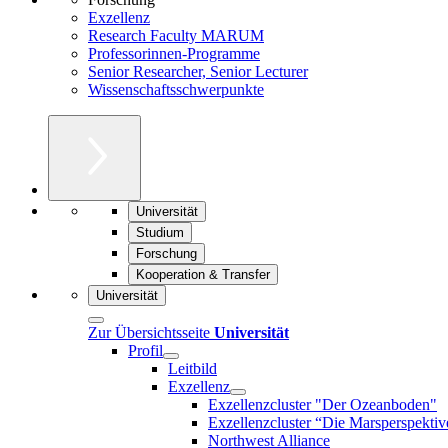
Exzellenz
Research Faculty MARUM
Professorinnen-Programme
Senior Researcher, Senior Lecturer
Wissenschaftsschwerpunkte
Universität
Studium
Forschung
Kooperation & Transfer
Universität
Zur Übersichtsseite
Universität
Profil
Leitbild
Exzellenz
Exzellenzcluster "Der Ozeanboden"
Exzellenzcluster “Die Marsperspektiv
Northwest Alliance