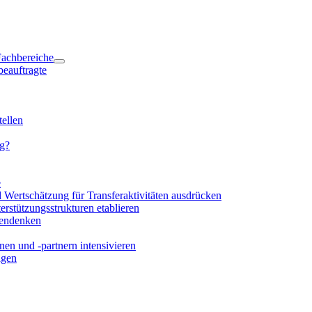
 Fachbereiche
beauftragte
ellen
ng?
e
d Wertschätzung für Transferaktivitäten ausdrücken
rstützungsstrukturen etablieren
mendenken
en und -partnern intensivieren
igen