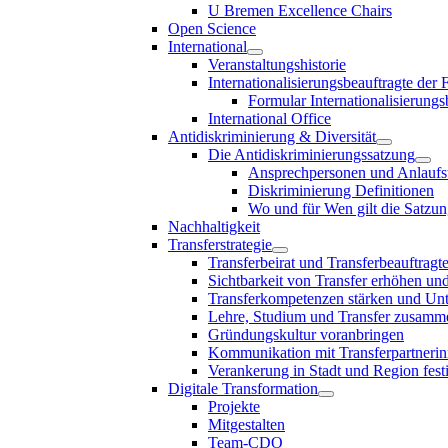
U Bremen Excellence Chairs
Open Science
International
Veranstaltungshistorie
Internationalisierungsbeauftragte der
Formular Internationalisierungs
International Office
Antidiskriminierung & Diversität
Die Antidiskriminierungssatzung
Ansprechpersonen und Anlaufst
Diskriminierung Definitionen
Wo und für Wen gilt die Satzu
Nachhaltigkeit
Transferstrategie
Transferbeirat und Transferbeauftragt
Sichtbarkeit von Transfer erhöhen un
Transferkompetenzen stärken und Unte
Lehre, Studium und Transfer zusam
Gründungskultur voranbringen
Kommunikation mit Transferpartnerinn
Verankerung in Stadt und Region fest
Digitale Transformation
Projekte
Mitgestalten
Team-CDO