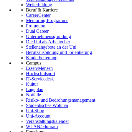
Weiterbildung
Beruf & Karriere
CareerCenter
Mentoring-Programme
Promotion
Dual Career
Unternehmensgründung
Die Uni als Arbeitgeber
Stellenangebote an der Uni
Berufsausbildung und -orientierung
Kinderbetreuung
Campus
Essen/Mensen
Hochschulsport
IT-Servicedesk
Kultur
Lageplan
Notfälle
Risiko- und Bedrohungsmanagement
Studentisches Wohnen
Uni-Shop
Uni-Account
Veranstaltungskalender
WLAN/eduroam
Forschung