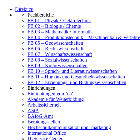
Direkt zu
Fachbereiche
FB 01 – Physik / Elektrotechnik
FB 02 – Biologie / Chemie
FB 03 – Mathematik / Informatik
FB 04 – Produktionstechnik – Maschinenbau & Verfahre
FB 05 – Geowissenschaften
FB 06 – Rechtswissenschaft
FB 07 – Wirtschaftswissenschaft
FB 08 – Sozialwissenschaften
FB 09 – Kulturwissenschaften
FB 10 – Sprach- und Literaturwissenschaften
FB 11 – Human- und Gesundheitswissenschaften
FB 12 – Erziehungs- und Bildungswissenschaften
Einrichtungen
Einrichtungen von A-Z
Akademie für Weiterbildung
Arbeitssicherheit
AStA
BAföG-Amt
Beratungsstellen
Hochschulkommunikation und -marketing
International Office
IT-Service Center