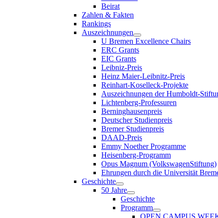
Beirat
Zahlen & Fakten
Rankings
Auszeichnungen
U Bremen Excellence Chairs
ERC Grants
EIC Grants
Leibniz-Preis
Heinz Maier-Leibnitz-Preis
Reinhart-Koselleck-Projekte
Auszeichnungen der Humboldt-Stiftu
Lichtenberg-Professuren
Berninghausenpreis
Deutscher Studienpreis
Bremer Studienpreis
DAAD-Preis
Emmy Noether Programme
Heisenberg-Programm
Opus Magnum (VolkswagenStiftung)
Ehrungen durch die Universität Brem
Geschichte
50 Jahre
Geschichte
Programm
OPEN CAMPUS WEE