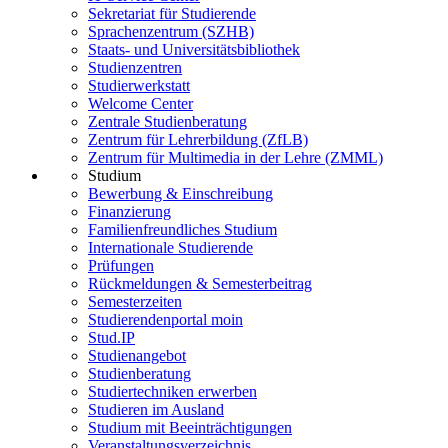
Sekretariat für Studierende
Sprachenzentrum (SZHB)
Staats- und Universitätsbibliothek
Studienzentren
Studierwerkstatt
Welcome Center
Zentrale Studienberatung
Zentrum für Lehrerbildung (ZfLB)
Zentrum für Multimedia in der Lehre (ZMML)
Studium
Bewerbung & Einschreibung
Finanzierung
Familienfreundliches Studium
Internationale Studierende
Prüfungen
Rückmeldungen & Semesterbeitrag
Semesterzeiten
Studierendenportal moin
Stud.IP
Studienangebot
Studienberatung
Studiertechniken erwerben
Studieren im Ausland
Studium mit Beeinträchtigungen
Veranstaltungsverzeichnis