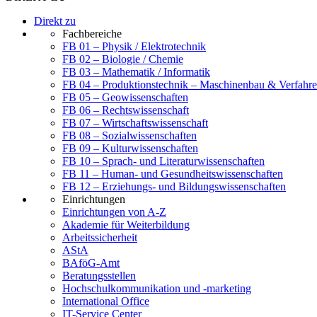
Direkt zu
Fachbereiche
FB 01 – Physik / Elektrotechnik
FB 02 – Biologie / Chemie
FB 03 – Mathematik / Informatik
FB 04 – Produktionstechnik – Maschinenbau & Verfahre
FB 05 – Geowissenschaften
FB 06 – Rechtswissenschaft
FB 07 – Wirtschaftswissenschaft
FB 08 – Sozialwissenschaften
FB 09 – Kulturwissenschaften
FB 10 – Sprach- und Literaturwissenschaften
FB 11 – Human- und Gesundheitswissenschaften
FB 12 – Erziehungs- und Bildungswissenschaften
Einrichtungen
Einrichtungen von A-Z
Akademie für Weiterbildung
Arbeitssicherheit
AStA
BAföG-Amt
Beratungsstellen
Hochschulkommunikation und -marketing
International Office
IT-Service Center