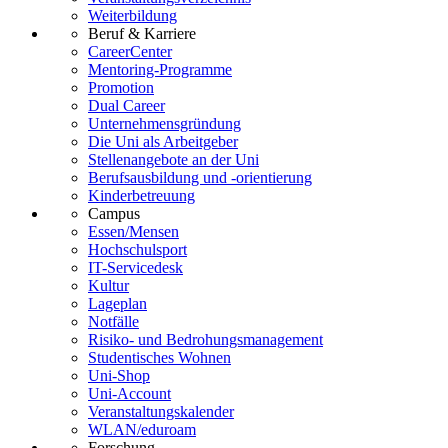
Weiterbildung
Beruf & Karriere
CareerCenter
Mentoring-Programme
Promotion
Dual Career
Unternehmensgründung
Die Uni als Arbeitgeber
Stellenangebote an der Uni
Berufsausbildung und -orientierung
Kinderbetreuung
Campus
Essen/Mensen
Hochschulsport
IT-Servicedesk
Kultur
Lageplan
Notfälle
Risiko- und Bedrohungsmanagement
Studentisches Wohnen
Uni-Shop
Uni-Account
Veranstaltungskalender
WLAN/eduroam
Forschung