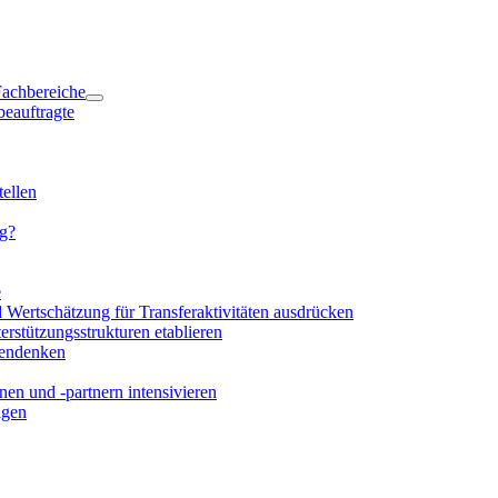
 Fachbereiche
beauftragte
ellen
ng?
e
d Wertschätzung für Transferaktivitäten ausdrücken
rstützungsstrukturen etablieren
mendenken
en und -partnern intensivieren
igen