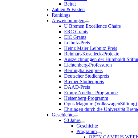
Beirat
Zahlen & Fakten
Rankings
Auszeichnungen
U Bremen Excellence Chairs
ERC Grants
EIC Grants
Leibniz-Preis
Heinz Maier-Leibnitz-Preis
Reinhart-Koselleck-Projekte
Auszeichnungen der Humboldt-Stiftu
Lichtenberg-Professuren
Berninghausenpreis
Deutscher Studienpreis
Bremer Studienpreis
DAAD-Preis
Emmy Noether Programme
Heisenberg-Programm
Opus Magnum (VolkswagenStiftung)
Ehrungen durch die Universität Brem
Geschichte
50 Jahre
Geschichte
Programm
OPEN CAMPUS WEE