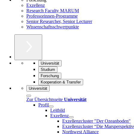
Exzellenz
Research Faculty MARUM
Professorinnen-Programme
Senior Researcher, Senior Lecturer
Wissenschaftsschwerpunkte
Universität
Studium
Forschung
Kooperation & Transfer
Universität
Zur Übersichtsseite
Universität
Profil
Leitbild
Exzellenz
Exzellenzcluster "Der Ozeanboden"
Exzellenzcluster “Die Marsperspektiv
Northwest Alliance