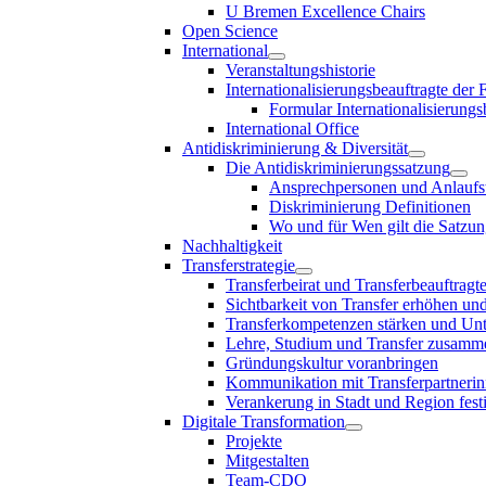
U Bremen Excellence Chairs
Open Science
International
Veranstaltungshistorie
Internationalisierungsbeauftragte der
Formular Internationalisierungs
International Office
Antidiskriminierung & Diversität
Die Antidiskriminierungssatzung
Ansprechpersonen und Anlaufst
Diskriminierung Definitionen
Wo und für Wen gilt die Satzu
Nachhaltigkeit
Transferstrategie
Transferbeirat und Transferbeauftragt
Sichtbarkeit von Transfer erhöhen un
Transferkompetenzen stärken und Unte
Lehre, Studium und Transfer zusam
Gründungskultur voranbringen
Kommunikation mit Transferpartnerinn
Verankerung in Stadt und Region fest
Digitale Transformation
Projekte
Mitgestalten
Team-CDO