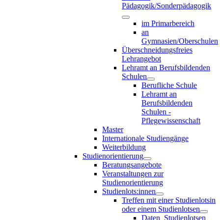
Pädagogik/Sonderpädagogik
im Primarbereich
an
Gymnasien/Oberschulen
Überschneidungsfreies
Lehrangebot
Lehramt an Berufsbildenden
Schulen
Berufliche Schule
Lehramt an
Berufsbildenden
Schulen -
Pflegewissenschaft
Master
Internationale Studiengänge
Weiterbildung
Studienorientierung
Beratungsangebote
Veranstaltungen zur
Studienorientierung
Studienlots:innen
Treffen mit einer Studienlotsin
oder einem Studienlotsen
Daten_Studienlotsen