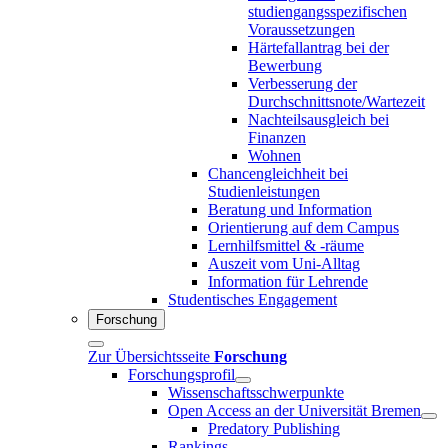
studiengangsspezifischen
Voraussetzungen
Härtefallantrag bei der
Bewerbung
Verbesserung der
Durchschnittsnote/Wartezeit
Nachteilsausgleich bei
Finanzen
Wohnen
Chancengleichheit bei
Studienleistungen
Beratung und Information
Orientierung auf dem Campus
Lernhilfsmittel & -räume
Auszeit vom Uni-Alltag
Information für Lehrende
Studentisches Engagement
Forschung
Zur Übersichtsseite
Forschung
Forschungsprofil
Wissenschaftsschwerpunkte
Open Access an der Universität Bremen
Predatory Publishing
Rankings