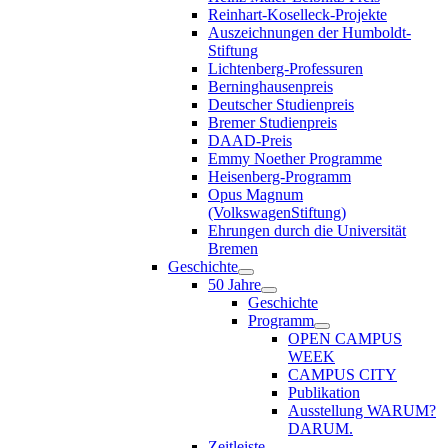
Reinhart-Koselleck-Projekte
Auszeichnungen der Humboldt-
Stiftung
Lichtenberg-Professuren
Berninghausenpreis
Deutscher Studienpreis
Bremer Studienpreis
DAAD-Preis
Emmy Noether Programme
Heisenberg-Programm
Opus Magnum
(VolkswagenStiftung)
Ehrungen durch die Universität
Bremen
Geschichte
50 Jahre
Geschichte
Programm
OPEN CAMPUS
WEEK
CAMPUS CITY
Publikation
Ausstellung WARUM?
DARUM.
Zeitleiste