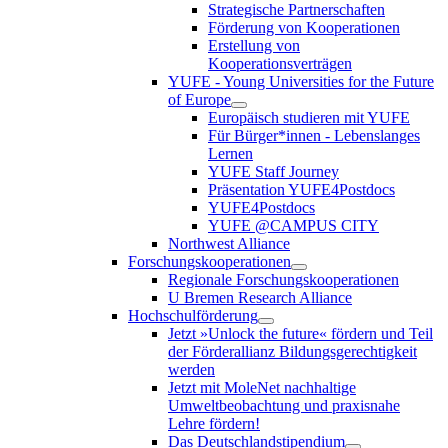
Strategische Partnerschaften
Förderung von Kooperationen
Erstellung von
Kooperationsverträgen
YUFE - Young Universities for the Future
of Europe
Europäisch studieren mit YUFE
Für Bürger*innen - Lebenslanges
Lernen
YUFE Staff Journey
Präsentation YUFE4Postdocs
YUFE4Postdocs
YUFE @CAMPUS CITY
Northwest Alliance
Forschungskooperationen
Regionale Forschungskooperationen
U Bremen Research Alliance
Hochschulförderung
Jetzt »Unlock the future« fördern und Teil
der Förderallianz Bildungsgerechtigkeit
werden
Jetzt mit MoleNet nachhaltige
Umweltbeobachtung und praxisnahe
Lehre fördern!
Das Deutschlandstipendium