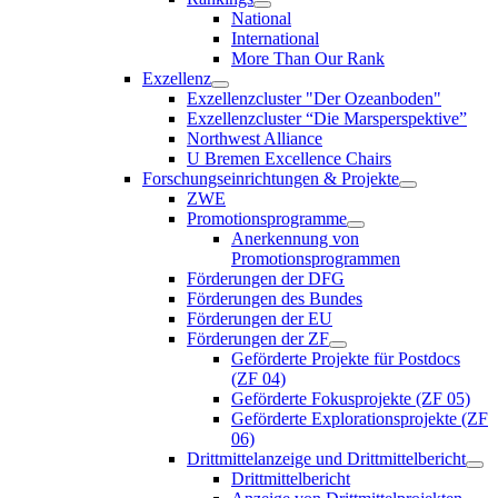
National
International
More Than Our Rank
Exzellenz
Exzellenzcluster "Der Ozeanboden"
Exzellenzcluster “Die Marsperspektive”
Northwest Alliance
U Bremen Excellence Chairs
Forschungseinrichtungen & Projekte
ZWE
Promotionsprogramme
Anerkennung von
Promotionsprogrammen
Förderungen der DFG
Förderungen des Bundes
Förderungen der EU
Förderungen der ZF
Geförderte Projekte für Postdocs
(ZF 04)
Geförderte Fokusprojekte (ZF 05)
Geförderte Explorationsprojekte (ZF
06)
Drittmittelanzeige und Drittmittelbericht
Drittmittelbericht