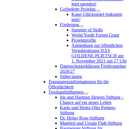
jetzt spenden!
Geförderte Projekte
Kann Glücksspiel risikoarm
sein?
Förderung
Summer of Skills
World Youth Forum Grant
Projektprofile
Anmeldung zur öffentlichen
Vergabesitzung DAS
GOLDENE PLIETSCH am
1. November 2021 um 17 Uhr
Datenschutzerklärung Förderanträge
2026/27
Stifter:innen
Transparenzinformationen für die
Öffentlichkeit
Treuhandstiftungen
Iris und Hartmut Jürgens Stiftung –
Chance auf ein neues Leben
Karin und Heinz-Otto Peitgen-
Stiftung
Dr. Heino Rose-Stiftung
Manfred und Ursula Fluß-Stiftung
Baumeister-Stiftung für