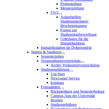
Probestudium
Meisterprüfung
FAQ
Anlaufstellen,
Studienunterlagen,
Bescheinigungen
Fragen zur
Studienplatzbewerbung
Unterlagen für die
Immatrikulation
Immatrikulation als Doktorand/in
Starten & Studieren
Semesterzeiten
Veranstaltungsverzeichnis
Archiv Vorlesungsverzeichnisse
Studieneinführung
Uni-Start
Newcomer Service
kompass
Formalitäten
Rückmeldung und Semesterbeitrag
Campus-App der Universität
Bremen
Studiengebühren
Beurlaubung und Befreiung vom