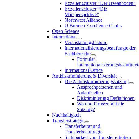
Exzellenzcluster "Der Ozeanboden"
Exzellenzcluster “Die
Marsperspektive”
Northwest Alliance
U Bremen Excellence Chairs
Open Science
International
Veranstaltungshistorie
Internationalisierungsbeauftragte der
Fachbereiche
Formular
Internationalisierungsbeauftragt
International Office
Antidiskriminierung & Diversität
Die Antidiskriminierungssatzung
Ansprechpersonen und
Anlaufstellen
Diskriminierung Definitionen
Wo und für Wen gilt die
Satzung?
Nachhaltigkeit
Transferstrategie
Transferbeirat und
Transferbeauftragte
Sichtbarkeit von Transfer erhöhen