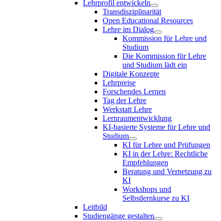
Lehrprofil entwickeln
Transdisziplinarität
Open Educational Resources
Lehre im Dialog
Kommission für Lehre und
Studium
Die Kommission für Lehre
und Studium lädt ein
Digitale Konzepte
Lehrpreise
Forschendes Lernen
Tag der Lehre
Werkstatt Lehre
Lernraumentwicklung
KI-basierte Systeme für Lehre und
Studium
KI für Lehre und Prüfungen
KI in der Lehre: Rechtliche
Empfehlungen
Beratung und Vernetzung zu
KI
Workshops und
Selbstlernkurse zu KI
Leitbild
Studiengänge gestalten