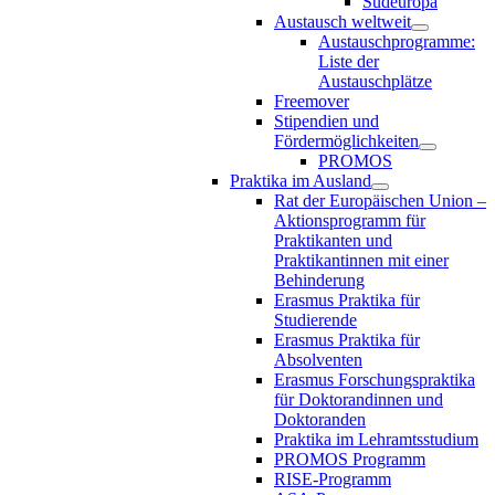
Südeuropa
Austausch weltweit
Austauschprogramme:
Liste der
Austauschplätze
Freemover
Stipendien und
Fördermöglichkeiten
PROMOS
Praktika im Ausland
Rat der Europäischen Union –
Aktionsprogramm für
Praktikanten und
Praktikantinnen mit einer
Behinderung
Erasmus Praktika für
Studierende
Erasmus Praktika für
Absolventen
Erasmus Forschungspraktika
für Doktorandinnen und
Doktoranden
Praktika im Lehramtsstudium
PROMOS Programm
RISE-Programm