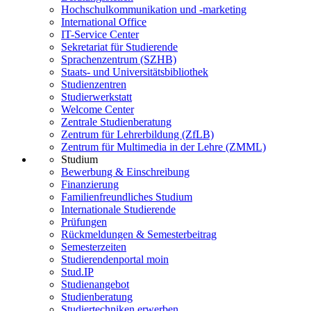
Hochschulkommunikation und -marketing
International Office
IT-Service Center
Sekretariat für Studierende
Sprachenzentrum (SZHB)
Staats- und Universitätsbibliothek
Studienzentren
Studierwerkstatt
Welcome Center
Zentrale Studienberatung
Zentrum für Lehrerbildung (ZfLB)
Zentrum für Multimedia in der Lehre (ZMML)
Studium
Bewerbung & Einschreibung
Finanzierung
Familienfreundliches Studium
Internationale Studierende
Prüfungen
Rückmeldungen & Semesterbeitrag
Semesterzeiten
Studierendenportal moin
Stud.IP
Studienangebot
Studienberatung
Studiertechniken erwerben