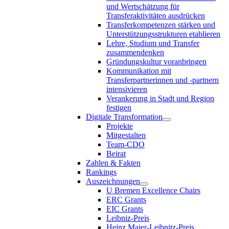
und Wertschätzung für
Transferaktivitäten ausdrücken
Transferkompetenzen stärken und
Unterstützungsstrukturen etablieren
Lehre, Studium und Transfer
zusammendenken
Gründungskultur voranbringen
Kommunikation mit
Transferpartnerinnen und -partnern
intensivieren
Verankerung in Stadt und Region
festigen
Digitale Transformation
Projekte
Mitgestalten
Team-CDO
Beirat
Zahlen & Fakten
Rankings
Auszeichnungen
U Bremen Excellence Chairs
ERC Grants
EIC Grants
Leibniz-Preis
Heinz Maier-Leibnitz-Preis