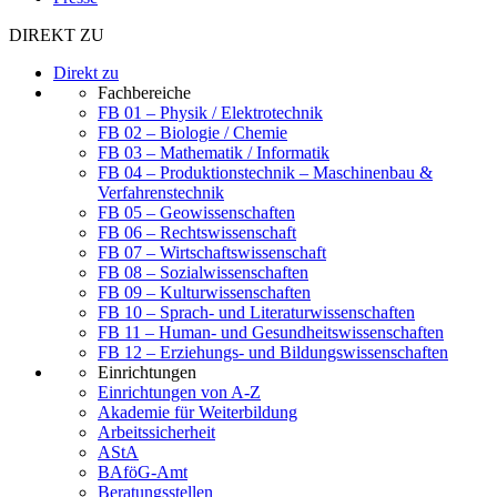
DIREKT ZU
Direkt zu
Fachbereiche
FB 01 – Physik / Elektrotechnik
FB 02 – Biologie / Chemie
FB 03 – Mathematik / Informatik
FB 04 – Produktionstechnik – Maschinenbau &
Verfahrenstechnik
FB 05 – Geowissenschaften
FB 06 – Rechtswissenschaft
FB 07 – Wirtschaftswissenschaft
FB 08 – Sozialwissenschaften
FB 09 – Kulturwissenschaften
FB 10 – Sprach- und Literaturwissenschaften
FB 11 – Human- und Gesundheitswissenschaften
FB 12 – Erziehungs- und Bildungswissenschaften
Einrichtungen
Einrichtungen von A-Z
Akademie für Weiterbildung
Arbeitssicherheit
AStA
BAföG-Amt
Beratungsstellen