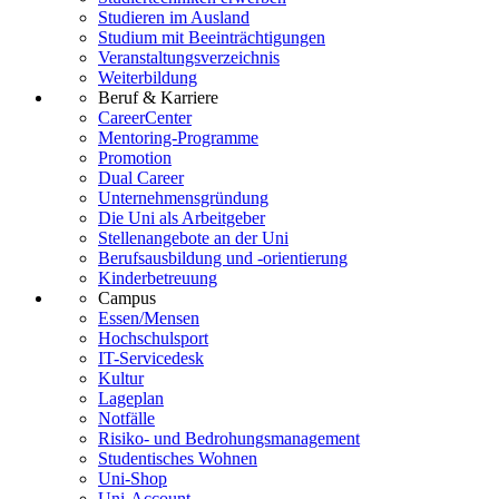
Studieren im Ausland
Studium mit Beeinträchtigungen
Veranstaltungsverzeichnis
Weiterbildung
Beruf & Karriere
CareerCenter
Mentoring-Programme
Promotion
Dual Career
Unternehmensgründung
Die Uni als Arbeitgeber
Stellenangebote an der Uni
Berufsausbildung und -orientierung
Kinderbetreuung
Campus
Essen/Mensen
Hochschulsport
IT-Servicedesk
Kultur
Lageplan
Notfälle
Risiko- und Bedrohungsmanagement
Studentisches Wohnen
Uni-Shop
Uni-Account