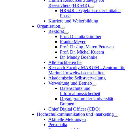
Human Resources Strategy for
Researchers (HRS4R)
HRS4R - Ergebnisse der initialen
Phase
Karriere und Weiterbildung
Organisation
Rektorat
Prof. Dr. Jutta Günther
Frauke Meyer
Prof. Dr.-Ing. Maren Petersen
Prof. Dr. Michal Kucera
Dr. Mandy Boehnke
Alle Fachbereiche
Research Faculty MARUM - Zentrum für
Marine Umweltwissenschaften
Akademische Selbstverwaltung
Verwaltung und Betrieb
Datenschutz und
Informationssicherheit
Organigramm der Universität
Bremen
Chief Digital Officer (CDO)
Hochschulkommunikation und -marketing
Aktuelle Meldungen
Personalia