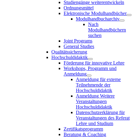
Studiengänge weiterentwickeln
Ordnungsmittel
Elektronische Modulhandbücher
Modulhandbucharchiv
Nach
Modulhandbüchern
suchen
Joint Programs
General Studies
Qualitätssicherung
Hochschuldidaktik
Förderung für innovative Lehre
Workshops, Programm und
Anmeldung
Anmeldung für externe
Teilnehmende der
Hochschuldidaktik
Anmeldung Weitere
Veranstaltungen
Hochschuldidaktik
Datenschutzerklärung für
Veranstaltungen des Referat
Lehre und Studium
Zertifikatsprogramm
Beratung & Coaching