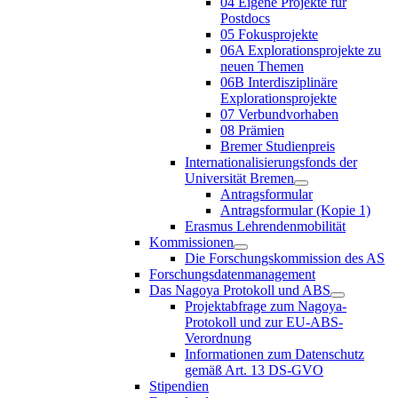
04 Eigene Projekte für
Postdocs
05 Fokusprojekte
06A Explorationsprojekte zu
neuen Themen
06B Interdisziplinäre
Explorationsprojekte
07 Verbundvorhaben
08 Prämien
Bremer Studienpreis
Internationalisierungsfonds der
Universität Bremen
Antragsformular
Antragsformular (Kopie 1)
Erasmus Lehrendenmobilität
Kommissionen
Die Forschungskommission des AS
Forschungsdatenmanagement
Das Nagoya Protokoll und ABS
Projektabfrage zum Nagoya-
Protokoll und zur EU-ABS-
Verordnung
Informationen zum Datenschutz
gemäß Art. 13 DS-GVO
Stipendien