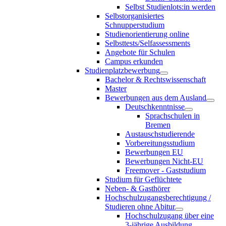
Selbst Studienlots:in werden
Selbstorganisiertes
Schnupperstudium
Studienorientierung online
Selbsttests/Selfassessments
Angebote für Schulen
Campus erkunden
Studienplatzbewerbung
Bachelor & Rechtswissenschaft
Master
Bewerbungen aus dem Ausland
Deutschkenntnisse
Sprachschulen in
Bremen
Austauschstudierende
Vorbereitungsstudium
Bewerbungen EU
Bewerbungen Nicht-EU
Freemover - Gaststudium
Studium für Geflüchtete
Neben- & Gasthörer
Hochschulzugangsberechtigung /
Studieren ohne Abitur
Hochschulzugang über eine
3-jährige Ausbildung