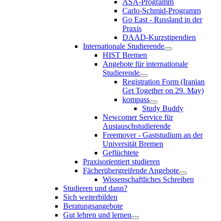
ASA-Programm
Carlo-Schmid-Programm
Go East - Russland in der
Praxis
DAAD-Kurzstipendien
Internationale Studierende
HIST Bremen
Angebote für internationale
Studierende
Registration Form (Iranian
Get Together on 29. May)
kompass
Study Buddy
Newcomer Service für
Austauschstudierende
Freemover - Gaststudium an der
Universität Bremen
Geflüchtete
Praxisorientiert studieren
Fächerübergreifende Angebote
Wissenschaftliches Schreiben
Studieren und dann?
Sich weiterbilden
Beratungsangebote
Gut lehren und lernen