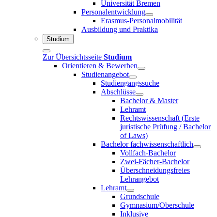
Universität Bremen
Personalentwicklung
Erasmus-Personalmobilität
Ausbildung und Praktika
Studium
Zur Übersichtsseite
Studium
Orientieren & Bewerben
Studienangebot
Studiengangssuche
Abschlüsse
Bachelor & Master
Lehramt
Rechtswissenschaft (Erste
juristische Prüfung / Bachelor
of Laws)
Bachelor fachwissenschaftlich
Vollfach-Bachelor
Zwei-Fächer-Bachelor
Überschneidungsfreies
Lehrangebot
Lehramt
Grundschule
Gymnasium/Oberschule
Inklusive