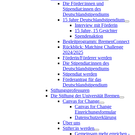
Die Förder:innen und
Stipendiat:innen des
Deutschlandstipendiums
15 Jahre Deutschlandstipendium
Interview mit Förderin
15 Jahre, 15 Gesichter
Spendenaktion
Begleitprogramm: BremenConnect
Rückblick: Matching Challenge
2024/2025
Förderin/Förderer werden
Die Stipendiat:innen des
Deutschlandstipendiums
Stipendiat werden
Förderantrag für das
Deutschlandstipendium
Stiftungsprofessuren
Die Stiftung der Universität Bremen
Canvas for Change
Canvas for Change
Einreichungsformular
Datenschutzerklärung
Über uns
Stifter:in werden
Gemeinsam mehr erreichen -