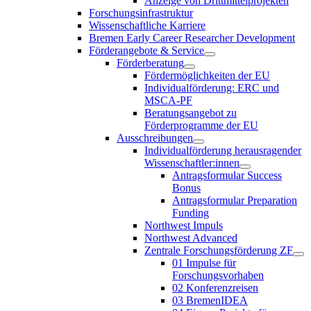
Anzeige von Drittmittelprojekten
Forschungsinfrastruktur
Wissenschaftliche Karriere
Bremen Early Career Researcher Development
Förderangebote & Service
Förderberatung
Fördermöglichkeiten der EU
Individualförderung: ERC und
MSCA-PF
Beratungsangebot zu
Förderprogramme der EU
Ausschreibungen
Individualförderung herausragender
Wissenschaftler:innen
Antragsformular Success
Bonus
Antragsformular Preparation
Funding
Northwest Impuls
Northwest Advanced
Zentrale Forschungsförderung ZF
01 Impulse für
Forschungsvorhaben
02 Konferenzreisen
03 BremenIDEA