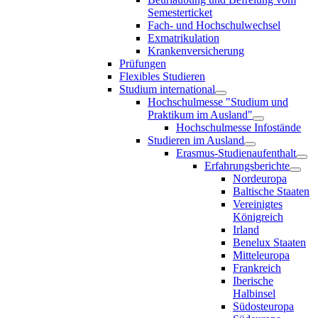
Semesterticket
Fach- und Hochschulwechsel
Exmatrikulation
Krankenversicherung
Prüfungen
Flexibles Studieren
Studium international
Hochschulmesse "Studium und
Praktikum im Ausland"
Hochschulmesse Infostände
Studieren im Ausland
Erasmus-Studienaufenthalt
Erfahrungsberichte
Nordeuropa
Baltische Staaten
Vereinigtes
Königreich
Irland
Benelux Staaten
Mitteleuropa
Frankreich
Iberische
Halbinsel
Südosteuropa