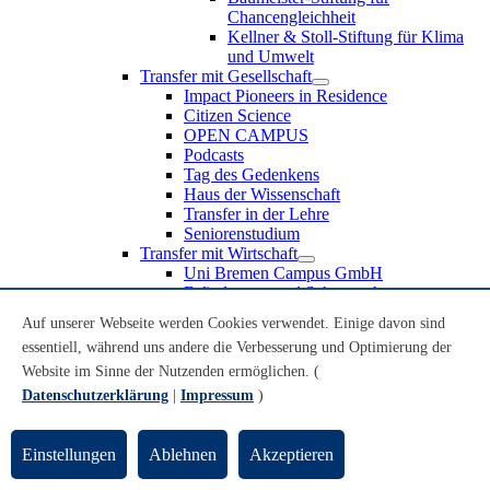
Chancengleichheit
Kellner & Stoll-Stiftung für Klima
und Umwelt
Transfer mit Gesellschaft
Impact Pioneers in Residence
Citizen Science
OPEN CAMPUS
Podcasts
Tag des Gedenkens
Haus der Wissenschaft
Transfer in der Lehre
Seniorenstudium
Transfer mit Wirtschaft
Uni Bremen Campus GmbH
Erfindungen und Schutzrechte
Partnerschaften und Beteiligungen
Auf unserer Webseite werden Cookies verwendet. Einige davon sind
Recruiting an der Universität Bremen
essentiell, während uns andere die Verbesserung und Optimierung der
Weiterbildung an der Universität Bremen
Transfer mit Schule
Website im Sinne der Nutzenden ermöglichen. (
Schülerinnen und Schüler
Datenschutzerklärung
|
Impressum
)
MINT-Schnupperstudium
Schulklassen
Lehrkräfte
Einstellungen
Ablehnen
Akzeptieren
Gründungsunterstützung
UniTransfer - Servicestelle für Transferaktivitäten