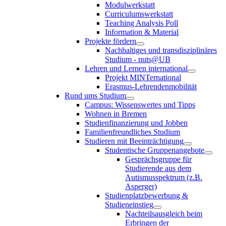
Modulwerkstatt
Curriculumswerkstatt
Teaching Analysis Poll
Information & Material
Projekte fördern
Nachhaltiges und transdisziplinäres
Studium - nuts@UB
Lehren und Lernen international
Projekt MINTernational
Erasmus-Lehrendenmobilität
Rund ums Studium
Campus: Wissenswertes und Tipps
Wohnen in Bremen
Studienfinanzierung und Jobben
Familienfreundliches Studium
Studieren mit Beeinträchtigung
Studentische Gruppenangebote
Gesprächsgruppe für
Studierende aus dem
Autismusspektrum (z.B.
Asperger)
Studienplatzbewerbung &
Studieneinstieg
Nachteilsausgleich beim
Erbringen der