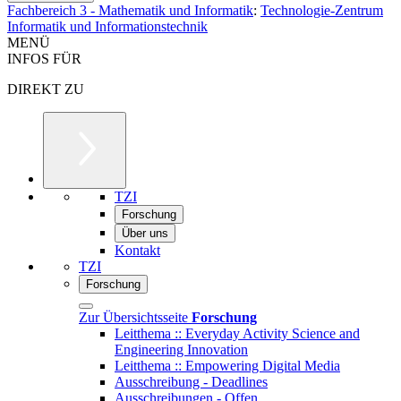
Fachbereich 3 - Mathematik und Informatik
:
Technologie-Zentrum
Informatik und Informationstechnik
MENÜ
INFOS FÜR
DIREKT ZU
TZI
Forschung
Über uns
Kontakt
TZI
Forschung
Zur Übersichtsseite
Forschung
Leitthema :: Everyday Activity Science and
Engineering Innovation
Leitthema :: Empowering Digital Media
Ausschreibung - Deadlines
Ausschreibungen - Offen