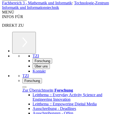
Fachbereich 3 - Mathematik und Informatik
:
Technologie-Zentrum
Informatik und Informationstechnik
MENÜ
INFOS FÜR
DIREKT ZU
TZI
Forschung
Über uns
Kontakt
TZI
Forschung
Zur Übersichtsseite
Forschung
Leitthema :: Everyday Activity Science and
Engineering Innovation
Leitthema :: Empowering Digital Media
Ausschreibung - Deadlines
Ausschreibungen - Offen