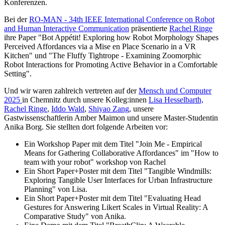
Konferenzen.
Bei der
RO-MAN - 34th IEEE International Conference on Robot
and Human Interactive Communication
präsentierte
Rachel Ringe
ihre Paper "Bot Appétit! Exploring how Robot Morphology Shapes
Perceived Affordances via a Mise en Place Scenario in a VR
Kitchen" und "The Fluffy Tightrope - Examining Zoomorphic
Robot Interactions for Promoting Active Behavior in a Comfortable
Setting".
Und wir waren zahlreich vertreten auf der
Mensch und Computer
2025
in Chemnitz durch unsere Kolleg:innen
Lisa Hesselbarth,
Rachel Ringe
,
Iddo Wald
,
Shiyao Zang
, unsere
Gastwissenschaftlerin Amber Maimon und unsere Master-Studentin
Anika Borg. Sie stellten dort folgende Arbeiten vor:
Ein Workshop Paper mit dem Titel "Join Me - Empirical
Means for Gathering Collaborative Affordances" im "How to
team with your robot" workshop von Rachel
Ein Short Paper+Poster mit dem Titel "Tangible Windmills:
Exploring Tangible User Interfaces for Urban Infrastructure
Planning" von Lisa.
Ein Short Paper+Poster mit dem Titel "Evaluating Head
Gestures for Answering Likert Scales in Virtual Reality: A
Comparative Study" von Anika.