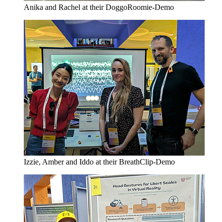
Anika and Rachel at their DoggoRoomie-Demo
Izzie, Amber and Iddo at their BreathClip-Demo