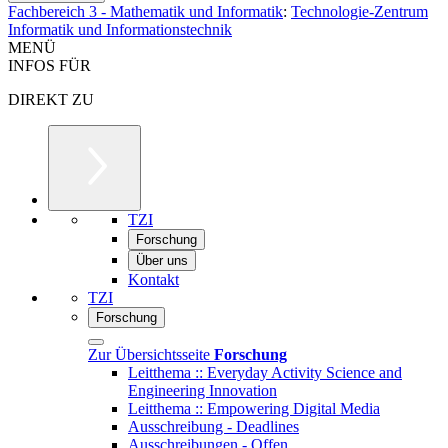
Fachbereich 3 - Mathematik und Informatik
:
Technologie-Zentrum
Informatik und Informationstechnik
MENÜ
INFOS FÜR
DIREKT ZU
TZI
Forschung
Über uns
Kontakt
TZI
Forschung
Zur Übersichtsseite
Forschung
Leitthema :: Everyday Activity Science and
Engineering Innovation
Leitthema :: Empowering Digital Media
Ausschreibung - Deadlines
Ausschreibungen - Offen