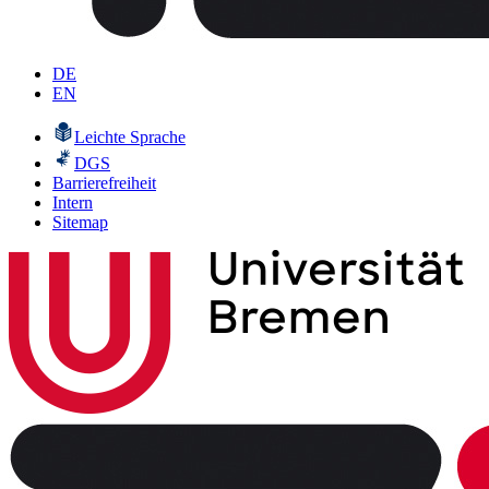
DE
EN
Leichte Sprache
DGS
Barrierefreiheit
Intern
Sitemap