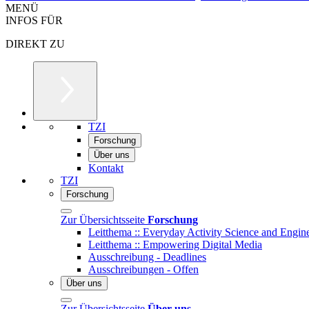
MENÜ
INFOS FÜR
DIREKT ZU
TZI
Forschung
Über uns
Kontakt
TZI
Forschung
Zur Übersichtsseite
Forschung
Leitthema :: Everyday Activity Science and Engin
Leitthema :: Empowering Digital Media
Ausschreibung - Deadlines
Ausschreibungen - Offen
Über uns
Zur Übersichtsseite
Über uns