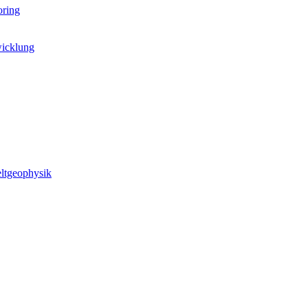
oring
wicklung
ltgeophysik