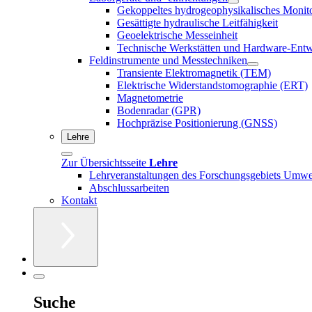
Gekoppeltes hydrogeophysikalisches Monit
Gesättigte hydraulische Leitfähigkeit
Geoelektrische Messeinheit
Technische Werkstätten und Hardware-Ent
Feldinstrumente und Messtechniken
Transiente Elektromagnetik (TEM)
Elektrische Widerstandstomographie (ERT)
Magnetometrie
Bodenradar (GPR)
Hochpräzise Positionierung (GNSS)
Lehre
Zur Übersichtsseite
Lehre
Lehrveranstaltungen des Forschungsgebiets Umwe
Abschlussarbeiten
Kontakt
Suche