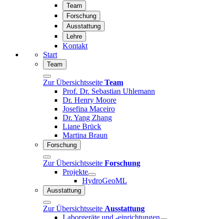
Team
Forschung
Ausstattung
Lehre
Kontakt
Start
Team
Zur Übersichtsseite
Team
Prof. Dr. Sebastian Uhlemann
Dr. Henry Moore
Josefina Maceiro
Dr. Yang Zhang
Liane Brück
Martina Braun
Forschung
Zur Übersichtsseite
Forschung
Projekte
HydroGeoML
Ausstattung
Zur Übersichtsseite
Ausstattung
Laborgeräte und -einrichtungen