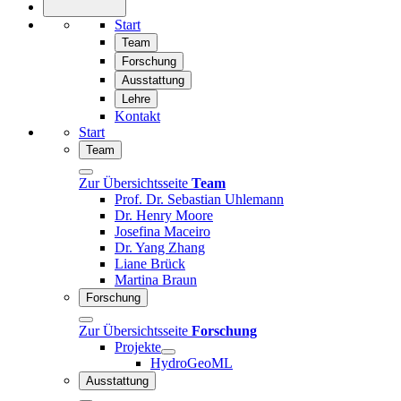
Start
Team
Forschung
Ausstattung
Lehre
Kontakt
Start
Team
Zur Übersichtsseite
Team
Prof. Dr. Sebastian Uhlemann
Dr. Henry Moore
Josefina Maceiro
Dr. Yang Zhang
Liane Brück
Martina Braun
Forschung
Zur Übersichtsseite
Forschung
Projekte
HydroGeoML
Ausstattung