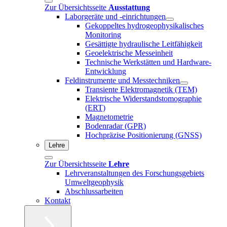
Zur Übersichtsseite
Ausstattung
Laborgeräte und -einrichtungen
Gekoppeltes hydrogeophysikalisches
Monitoring
Gesättigte hydraulische Leitfähigkeit
Geoelektrische Messeinheit
Technische Werkstätten und Hardware-
Entwicklung
Feldinstrumente und Messtechniken
Transiente Elektromagnetik (TEM)
Elektrische Widerstandstomographie
(ERT)
Magnetometrie
Bodenradar (GPR)
Hochpräzise Positionierung (GNSS)
Lehre
Zur Übersichtsseite
Lehre
Lehrveranstaltungen des Forschungsgebiets
Umweltgeophysik
Abschlussarbeiten
Kontakt