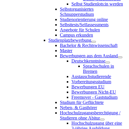
Selbst Studienlots:in werden
Selbstorganisiertes
Schnupperstudium
Studienorientierung online
Selbsttests/Selfassessments
Angebote für Schulen
Campus erkunden
Studienplatzbewerbung
Bachelor & Rechtswissenschaft
Master
Bewerbungen aus dem Ausland
Deutschkenntnisse
Sprachschulen in
Bremen
Austauschstudierende
Vorbereitungsstudium
Bewerbungen EU
Bewerbungen Nicht-EU
Freemover - Gaststudium
Studium für Geflüchtete
Neben- & Gasthörer
Hochschulzugangsberechtigung /
Studieren ohne Abitur
Hochschulzugang über eine
3-jährige Ausbildung