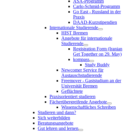
ASA-Programm
Carlo-Schmid-Programm
Go East - Russland in der
Praxis
DAAD-Kurzstipendien
Internationale Studierende
HIST Bremen
Angebote für internationale
Studierende
Registration Form (Iranian
Get Together on 29. May)
kompass
Study Buddy
Newcomer Service für
Austauschstudierende
Freemover - Gaststudium an der
Universität Bremen
Geflüchtete
Praxisorientiert studieren
Fächerübergreifende Angebote
Wissenschaftliches Schreiben
Studieren und dann?
Sich weiterbilden
Beratungsangebote
Gut lehren und lernen