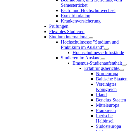
Semesterticket
Fach- und Hochschulwechsel
Exmatrikulation
Krankenversicherung
Prüfungen
Flexibles Studieren
Studium international
Hochschulmesse "Studium und
Praktikum im Ausland"
Hochschulmesse Infostände
Studieren im Ausland
Erasmus-Studienaufenthalt
Erfahrungsberichte
Nordeuropa
Baltische Staaten
Vereinigtes
Königreich
Irland
Benelux Staaten
Mitteleuropa
Frankreich
Iberische
Halbinsel
Südosteuropa