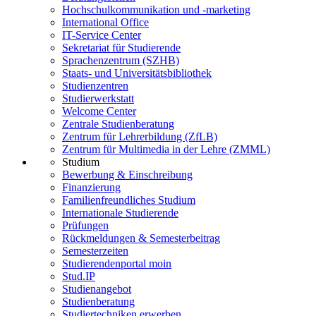
Hochschulkommunikation und -marketing
International Office
IT-Service Center
Sekretariat für Studierende
Sprachenzentrum (SZHB)
Staats- und Universitätsbibliothek
Studienzentren
Studierwerkstatt
Welcome Center
Zentrale Studienberatung
Zentrum für Lehrerbildung (ZfLB)
Zentrum für Multimedia in der Lehre (ZMML)
Studium
Bewerbung & Einschreibung
Finanzierung
Familienfreundliches Studium
Internationale Studierende
Prüfungen
Rückmeldungen & Semesterbeitrag
Semesterzeiten
Studierendenportal moin
Stud.IP
Studienangebot
Studienberatung
Studiertechniken erwerben