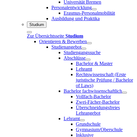
Universität Bremen
Personalentwicklung
Erasmus-Personalmobilität
Ausbildung und Praktika
Studium
Zur Übersichtsseite
Studium
Orientieren & Bewerben
Studienangebot
Studiengangssuche
Abschlüsse
Bachelor & Master
Lehramt
Rechtswissenschaft (Erste
juristische Prüfung / Bachelor
of Laws)
Bachelor fachwissenschaftlich
Vollfach-Bachelor
Zwei-Fächer-Bachelor
Überschneidungsfreies
Lehrangebot
Lehramt
Grundschule
Gymnasium/Oberschule
Inklusive