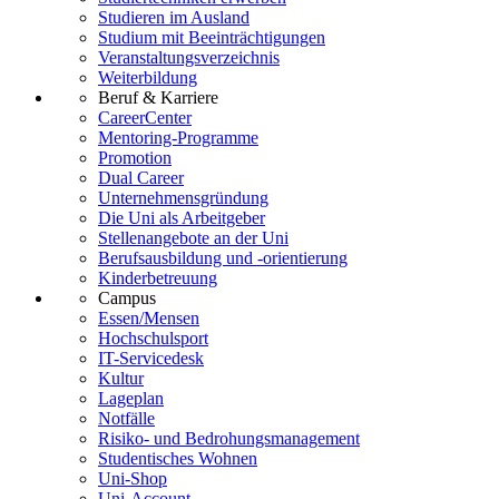
Studieren im Ausland
Studium mit Beeinträchtigungen
Veranstaltungsverzeichnis
Weiterbildung
Beruf & Karriere
CareerCenter
Mentoring-Programme
Promotion
Dual Career
Unternehmensgründung
Die Uni als Arbeitgeber
Stellenangebote an der Uni
Berufsausbildung und -orientierung
Kinderbetreuung
Campus
Essen/Mensen
Hochschulsport
IT-Servicedesk
Kultur
Lageplan
Notfälle
Risiko- und Bedrohungsmanagement
Studentisches Wohnen
Uni-Shop
Uni-Account