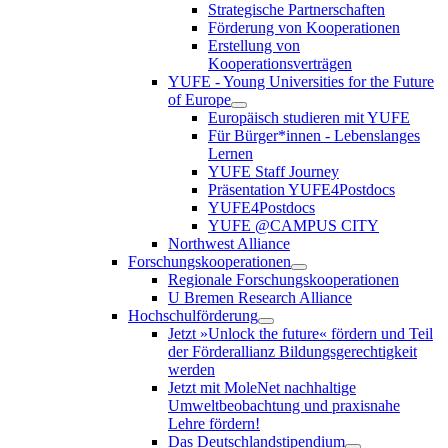
Strategische Partnerschaften
Förderung von Kooperationen
Erstellung von
Kooperationsverträgen
YUFE - Young Universities for the Future
of Europe
Europäisch studieren mit YUFE
Für Bürger*innen - Lebenslanges
Lernen
YUFE Staff Journey
Präsentation YUFE4Postdocs
YUFE4Postdocs
YUFE @CAMPUS CITY
Northwest Alliance
Forschungskooperationen
Regionale Forschungskooperationen
U Bremen Research Alliance
Hochschulförderung
Jetzt »Unlock the future« fördern und Teil
der Förderallianz Bildungsgerechtigkeit
werden
Jetzt mit MoleNet nachhaltige
Umweltbeobachtung und praxisnahe
Lehre fördern!
Das Deutschlandstipendium