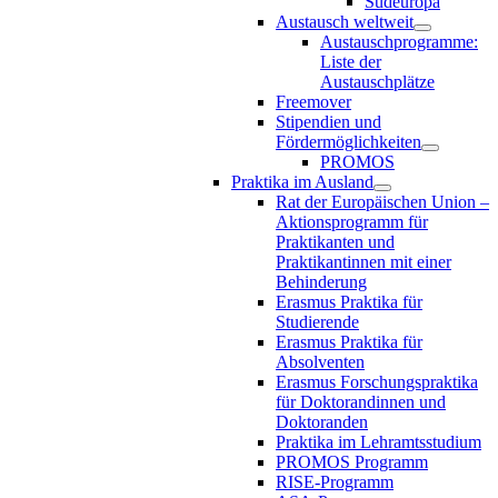
Südeuropa
Austausch weltweit
Austauschprogramme:
Liste der
Austauschplätze
Freemover
Stipendien und
Fördermöglichkeiten
PROMOS
Praktika im Ausland
Rat der Europäischen Union –
Aktionsprogramm für
Praktikanten und
Praktikantinnen mit einer
Behinderung
Erasmus Praktika für
Studierende
Erasmus Praktika für
Absolventen
Erasmus Forschungspraktika
für Doktorandinnen und
Doktoranden
Praktika im Lehramtsstudium
PROMOS Programm
RISE-Programm