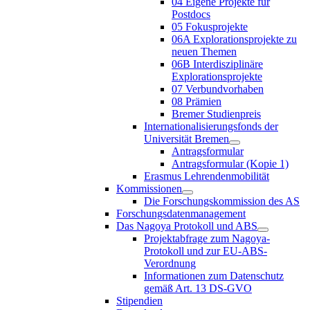
04 Eigene Projekte für
Postdocs
05 Fokusprojekte
06A Explorationsprojekte zu
neuen Themen
06B Interdisziplinäre
Explorationsprojekte
07 Verbundvorhaben
08 Prämien
Bremer Studienpreis
Internationalisierungsfonds der
Universität Bremen
Antragsformular
Antragsformular (Kopie 1)
Erasmus Lehrendenmobilität
Kommissionen
Die Forschungskommission des AS
Forschungsdatenmanagement
Das Nagoya Protokoll und ABS
Projektabfrage zum Nagoya-
Protokoll und zur EU-ABS-
Verordnung
Informationen zum Datenschutz
gemäß Art. 13 DS-GVO
Stipendien