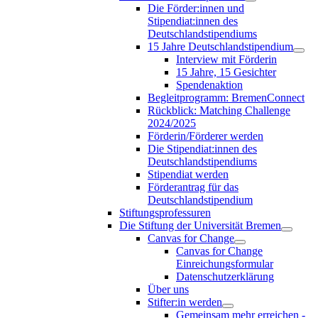
Die Förder:innen und
Stipendiat:innen des
Deutschlandstipendiums
15 Jahre Deutschlandstipendium
Interview mit Förderin
15 Jahre, 15 Gesichter
Spendenaktion
Begleitprogramm: BremenConnect
Rückblick: Matching Challenge
2024/2025
Förderin/Förderer werden
Die Stipendiat:innen des
Deutschlandstipendiums
Stipendiat werden
Förderantrag für das
Deutschlandstipendium
Stiftungsprofessuren
Die Stiftung der Universität Bremen
Canvas for Change
Canvas for Change
Einreichungsformular
Datenschutzerklärung
Über uns
Stifter:in werden
Gemeinsam mehr erreichen -