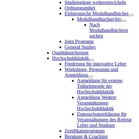
Studiengänge weiterentwickeln
Ordnungsmittel
Elektronische Modulhandbücher
Modulhandbucharchiv
Nach
Modulhandbüchern
suchen
Joint Programs
General Studies
Qualitätssicherung
Hochschuldidaktik
Förderung für innovative Lehre
Workshops, Programm und
Anmeldung
Anmeldung für externe
Teilnehmende der
Hochschuldidaktik
Anmeldung Weitere
Veranstaltungen
Hochschuldidaktik
Datenschutzerklärung für
Veranstaltungen des Referat
Lehre und Studium
Zertifikatsprogramm
Beratung & Coaching