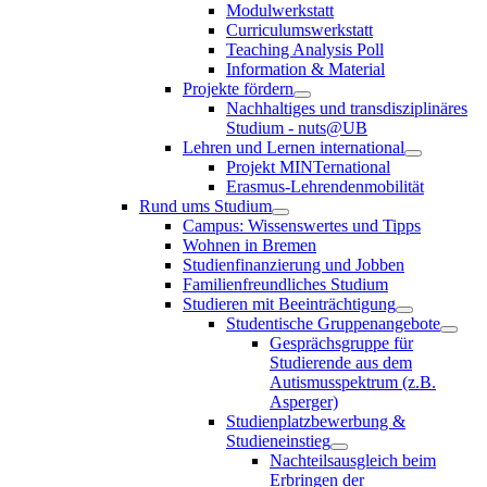
Modulwerkstatt
Curriculumswerkstatt
Teaching Analysis Poll
Information & Material
Projekte fördern
Nachhaltiges und transdisziplinäres
Studium - nuts@UB
Lehren und Lernen international
Projekt MINTernational
Erasmus-Lehrendenmobilität
Rund ums Studium
Campus: Wissenswertes und Tipps
Wohnen in Bremen
Studienfinanzierung und Jobben
Familienfreundliches Studium
Studieren mit Beeinträchtigung
Studentische Gruppenangebote
Gesprächsgruppe für
Studierende aus dem
Autismusspektrum (z.B.
Asperger)
Studienplatzbewerbung &
Studieneinstieg
Nachteilsausgleich beim
Erbringen der