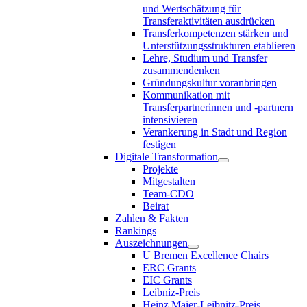
und Wertschätzung für
Transferaktivitäten ausdrücken
Transferkompetenzen stärken und
Unterstützungsstrukturen etablieren
Lehre, Studium und Transfer
zusammendenken
Gründungskultur voranbringen
Kommunikation mit
Transferpartnerinnen und -partnern
intensivieren
Verankerung in Stadt und Region
festigen
Digitale Transformation
Projekte
Mitgestalten
Team-CDO
Beirat
Zahlen & Fakten
Rankings
Auszeichnungen
U Bremen Excellence Chairs
ERC Grants
EIC Grants
Leibniz-Preis
Heinz Maier-Leibnitz-Preis