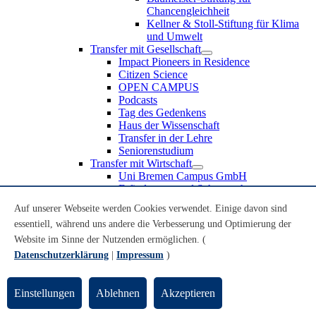
Chancengleichheit
Kellner & Stoll-Stiftung für Klima
und Umwelt
Transfer mit Gesellschaft
Impact Pioneers in Residence
Citizen Science
OPEN CAMPUS
Podcasts
Tag des Gedenkens
Haus der Wissenschaft
Transfer in der Lehre
Seniorenstudium
Transfer mit Wirtschaft
Uni Bremen Campus GmbH
Erfindungen und Schutzrechte
Partnerschaften und Beteiligungen
Auf unserer Webseite werden Cookies verwendet. Einige davon sind
Recruiting an der Universität Bremen
essentiell, während uns andere die Verbesserung und Optimierung der
Weiterbildung an der Universität Bremen
Transfer mit Schule
Website im Sinne der Nutzenden ermöglichen. (
Schülerinnen und Schüler
Datenschutzerklärung
|
Impressum
)
MINT-Schnupperstudium
Schulklassen
Lehrkräfte
Einstellungen
Ablehnen
Akzeptieren
Gründungsunterstützung
UniTransfer - Servicestelle für Transferaktivitäten