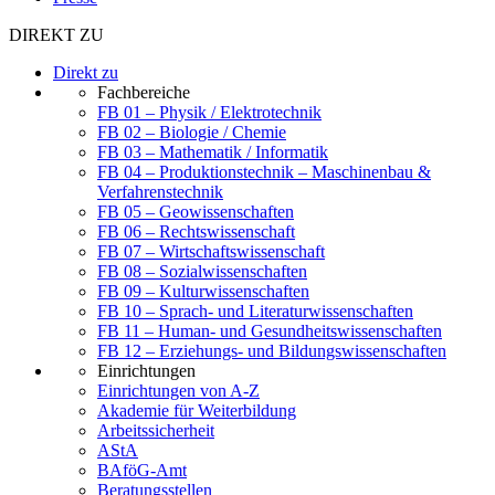
DIREKT ZU
Direkt zu
Fachbereiche
FB 01 – Physik / Elektrotechnik
FB 02 – Biologie / Chemie
FB 03 – Mathematik / Informatik
FB 04 – Produktionstechnik – Maschinenbau &
Verfahrenstechnik
FB 05 – Geowissenschaften
FB 06 – Rechtswissenschaft
FB 07 – Wirtschaftswissenschaft
FB 08 – Sozialwissenschaften
FB 09 – Kulturwissenschaften
FB 10 – Sprach- und Literaturwissenschaften
FB 11 – Human- und Gesundheitswissenschaften
FB 12 – Erziehungs- und Bildungswissenschaften
Einrichtungen
Einrichtungen von A-Z
Akademie für Weiterbildung
Arbeitssicherheit
AStA
BAföG-Amt
Beratungsstellen