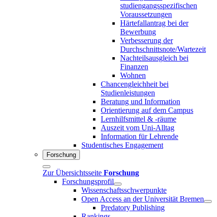
studiengangsspezifischen
Voraussetzungen
Härtefallantrag bei der
Bewerbung
Verbesserung der
Durchschnittsnote/Wartezeit
Nachteilsausgleich bei
Finanzen
Wohnen
Chancengleichheit bei
Studienleistungen
Beratung und Information
Orientierung auf dem Campus
Lernhilfsmittel & -räume
Auszeit vom Uni-Alltag
Information für Lehrende
Studentisches Engagement
Forschung
Zur Übersichtsseite
Forschung
Forschungsprofil
Wissenschaftsschwerpunkte
Open Access an der Universität Bremen
Predatory Publishing
Rankings