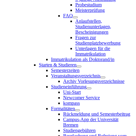
Probestudium
Meisterprüfung
FAQ
Anlaufstellen,
Studienunterlagen,
Bescheinigungen
Fragen zur
Studienplatzbewerbung
Unterlagen für die
Immatrikulation
Immatrikulation als Doktorand/in
Starten & Studieren
Semesterzeiten
Veranstaltungsverzeichnis
Archiv Vorlesungsverzeichnisse
Studieneinführung
Uni-Start
Newcomer Service
kompass
Formalitäten
Rückmeldung und Semesterbeitrag
Campus-App der Universität
Bremen
Studiengebühren
Beurlaubung und Befreiung vom