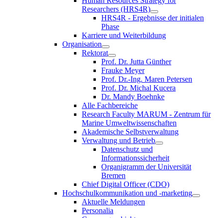
Human Resources Strategy for
Researchers (HRS4R)
HRS4R - Ergebnisse der initialen
Phase
Karriere und Weiterbildung
Organisation
Rektorat
Prof. Dr. Jutta Günther
Frauke Meyer
Prof. Dr.-Ing. Maren Petersen
Prof. Dr. Michal Kucera
Dr. Mandy Boehnke
Alle Fachbereiche
Research Faculty MARUM - Zentrum für
Marine Umweltwissenschaften
Akademische Selbstverwaltung
Verwaltung und Betrieb
Datenschutz und
Informationssicherheit
Organigramm der Universität
Bremen
Chief Digital Officer (CDO)
Hochschulkommunikation und -marketing
Aktuelle Meldungen
Personalia