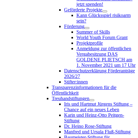
jetzt spenden!
Geförderte Projekte
Kann Glücksspiel risikoarm
sein?
Förderung
Summer of Skills
World Youth Forum Grant
Projektprofile
Anmeldung zur öffentlichen
Vergabesitzung DAS
GOLDENE PLIETSCH am
1. November 2021 um 17 Uhr
Datenschutzerklärung Förderanträge
2026/27
Stifter:innen
Transparenzinformationen für die
Öffentlichkeit
Treuhandstiftungen
Iris und Hartmut Jürgens Stiftung –
Chance auf ein neues Leben
Karin und Heinz-Otto Peitgen-
Stiftung
Dr. Heino Rose-Stiftung
Manfred und Ursula Fluß-Stiftung
Baumeister-Stiftung für