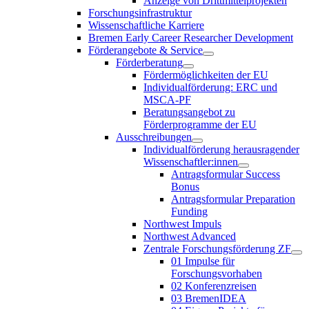
Anzeige von Drittmittelprojekten
Forschungsinfrastruktur
Wissenschaftliche Karriere
Bremen Early Career Researcher Development
Förderangebote & Service
Förderberatung
Fördermöglichkeiten der EU
Individualförderung: ERC und
MSCA-PF
Beratungsangebot zu
Förderprogramme der EU
Ausschreibungen
Individualförderung herausragender
Wissenschaftler:innen
Antragsformular Success
Bonus
Antragsformular Preparation
Funding
Northwest Impuls
Northwest Advanced
Zentrale Forschungsförderung ZF
01 Impulse für
Forschungsvorhaben
02 Konferenzreisen
03 BremenIDEA