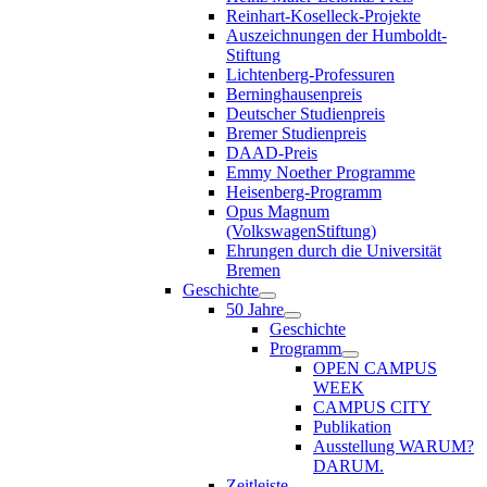
Reinhart-Koselleck-Projekte
Auszeichnungen der Humboldt-
Stiftung
Lichtenberg-Professuren
Berninghausenpreis
Deutscher Studienpreis
Bremer Studienpreis
DAAD-Preis
Emmy Noether Programme
Heisenberg-Programm
Opus Magnum
(VolkswagenStiftung)
Ehrungen durch die Universität
Bremen
Geschichte
50 Jahre
Geschichte
Programm
OPEN CAMPUS
WEEK
CAMPUS CITY
Publikation
Ausstellung WARUM?
DARUM.
Zeitleiste