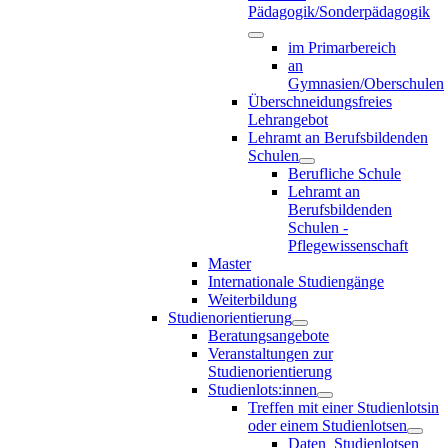
Pädagogik/Sonderpädagogik
im Primarbereich
an
Gymnasien/Oberschulen
Überschneidungsfreies
Lehrangebot
Lehramt an Berufsbildenden
Schulen
Berufliche Schule
Lehramt an
Berufsbildenden
Schulen -
Pflegewissenschaft
Master
Internationale Studiengänge
Weiterbildung
Studienorientierung
Beratungsangebote
Veranstaltungen zur
Studienorientierung
Studienlots:innen
Treffen mit einer Studienlotsin
oder einem Studienlotsen
Daten_Studienlotsen