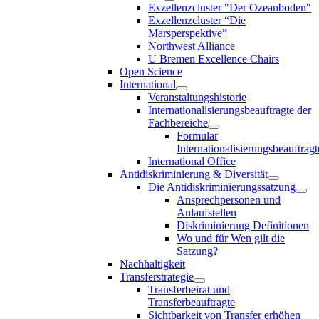
Exzellenzcluster "Der Ozeanboden"
Exzellenzcluster “Die
Marsperspektive”
Northwest Alliance
U Bremen Excellence Chairs
Open Science
International
Veranstaltungshistorie
Internationalisierungsbeauftragte der
Fachbereiche
Formular
Internationalisierungsbeauftragt
International Office
Antidiskriminierung & Diversität
Die Antidiskriminierungssatzung
Ansprechpersonen und
Anlaufstellen
Diskriminierung Definitionen
Wo und für Wen gilt die
Satzung?
Nachhaltigkeit
Transferstrategie
Transferbeirat und
Transferbeauftragte
Sichtbarkeit von Transfer erhöhen