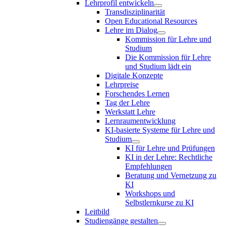
Lehrprofil entwickeln
Transdisziplinarität
Open Educational Resources
Lehre im Dialog
Kommission für Lehre und
Studium
Die Kommission für Lehre
und Studium lädt ein
Digitale Konzepte
Lehrpreise
Forschendes Lernen
Tag der Lehre
Werkstatt Lehre
Lernraumentwicklung
KI-basierte Systeme für Lehre und
Studium
KI für Lehre und Prüfungen
KI in der Lehre: Rechtliche
Empfehlungen
Beratung und Vernetzung zu
KI
Workshops und
Selbstlernkurse zu KI
Leitbild
Studiengänge gestalten