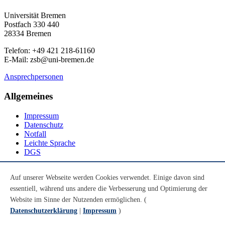
Universität Bremen
Postfach 330 440
28334 Bremen
Telefon: +49 421 218-61160
E-Mail: zsb@uni-bremen.de
Ansprechpersonen
Allgemeines
Impressum
Datenschutz
Notfall
Leichte Sprache
DGS
Social Media
Auf unserer Webseite werden Cookies verwendet. Einige davon sind
essentiell, während uns andere die Verbesserung und Optimierung der
Youtube
Instagram
Website im Sinne der Nutzenden ermöglichen. (
LinkedIn
Datenschutzerklärung
|
Impressum
)
Mastodon