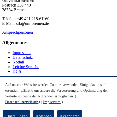
Universität Bremen
Postfach 330 440
28334 Bremen
Telefon: +49 421 218-61160
E-Mail: zsb@uni-bremen.de
Ansprechpersonen
Allgemeines
Impressum
Datenschutz
Notfall
Leichte Sprache
DGS
Social Media
Auf unserer Webseite werden Cookies verwendet. Einige davon sind
essentiell, während uns andere die Verbesserung und Optimierung der
Youtube
Instagram
Website im Sinne der Nutzenden ermöglichen. (
LinkedIn
Datenschutzerklärung
|
Impressum
)
Mastodon
© Universität Bremen 2026
Einstellungen
Ablehnen
Akzeptieren