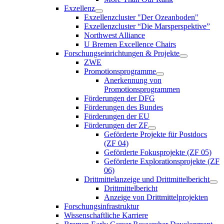
Exzellenz
Exzellenzcluster "Der Ozeanboden"
Exzellenzcluster “Die Marsperspektive”
Northwest Alliance
U Bremen Excellence Chairs
Forschungseinrichtungen & Projekte
ZWE
Promotionsprogramme
Anerkennung von
Promotionsprogrammen
Förderungen der DFG
Förderungen des Bundes
Förderungen der EU
Förderungen der ZF
Geförderte Projekte für Postdocs
(ZF 04)
Geförderte Fokusprojekte (ZF 05)
Geförderte Explorationsprojekte (ZF
06)
Drittmittelanzeige und Drittmittelbericht
Drittmittelbericht
Anzeige von Drittmittelprojekten
Forschungsinfrastruktur
Wissenschaftliche Karriere