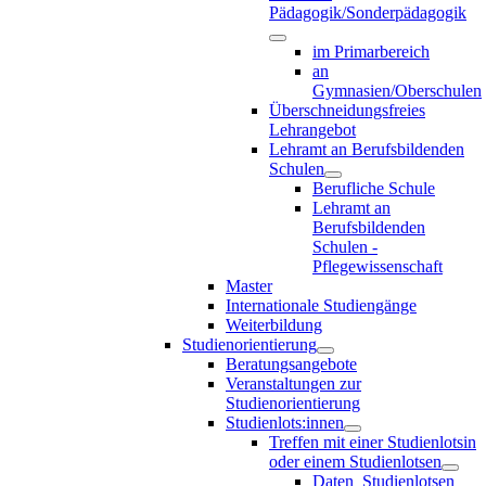
Pädagogik/Sonderpädagogik
im Primarbereich
an
Gymnasien/Oberschulen
Überschneidungsfreies
Lehrangebot
Lehramt an Berufsbildenden
Schulen
Berufliche Schule
Lehramt an
Berufsbildenden
Schulen -
Pflegewissenschaft
Master
Internationale Studiengänge
Weiterbildung
Studienorientierung
Beratungsangebote
Veranstaltungen zur
Studienorientierung
Studienlots:innen
Treffen mit einer Studienlotsin
oder einem Studienlotsen
Daten_Studienlotsen