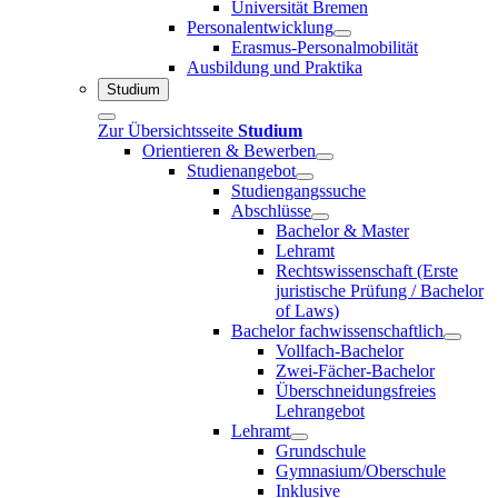
Universität Bremen
Personalentwicklung
Erasmus-Personalmobilität
Ausbildung und Praktika
Studium
Zur Übersichtsseite
Studium
Orientieren & Bewerben
Studienangebot
Studiengangssuche
Abschlüsse
Bachelor & Master
Lehramt
Rechtswissenschaft (Erste
juristische Prüfung / Bachelor
of Laws)
Bachelor fachwissenschaftlich
Vollfach-Bachelor
Zwei-Fächer-Bachelor
Überschneidungsfreies
Lehrangebot
Lehramt
Grundschule
Gymnasium/Oberschule
Inklusive