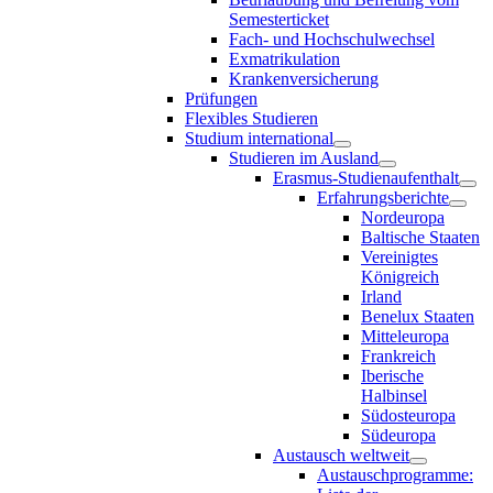
Semesterticket
Fach- und Hochschulwechsel
Exmatrikulation
Krankenversicherung
Prüfungen
Flexibles Studieren
Studium international
Studieren im Ausland
Erasmus-Studienaufenthalt
Erfahrungsberichte
Nordeuropa
Baltische Staaten
Vereinigtes
Königreich
Irland
Benelux Staaten
Mitteleuropa
Frankreich
Iberische
Halbinsel
Südosteuropa
Südeuropa
Austausch weltweit
Austauschprogramme: