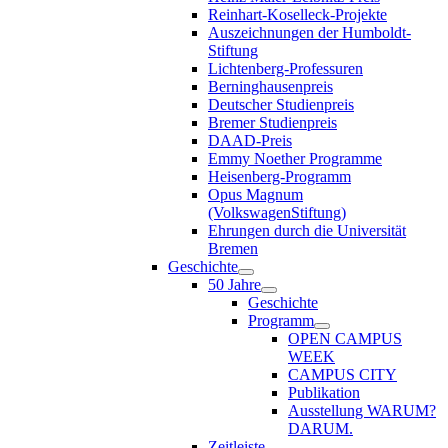
Reinhart-Koselleck-Projekte
Auszeichnungen der Humboldt-
Stiftung
Lichtenberg-Professuren
Berninghausenpreis
Deutscher Studienpreis
Bremer Studienpreis
DAAD-Preis
Emmy Noether Programme
Heisenberg-Programm
Opus Magnum
(VolkswagenStiftung)
Ehrungen durch die Universität
Bremen
Geschichte
50 Jahre
Geschichte
Programm
OPEN CAMPUS
WEEK
CAMPUS CITY
Publikation
Ausstellung WARUM?
DARUM.
Zeitleiste