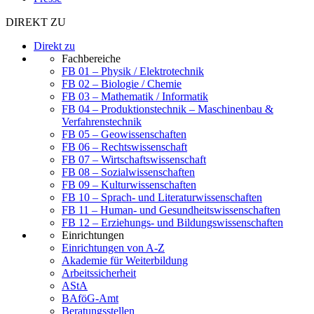
DIREKT ZU
Direkt zu
Fachbereiche
FB 01 – Physik / Elektrotechnik
FB 02 – Biologie / Chemie
FB 03 – Mathematik / Informatik
FB 04 – Produktionstechnik – Maschinenbau &
Verfahrenstechnik
FB 05 – Geowissenschaften
FB 06 – Rechtswissenschaft
FB 07 – Wirtschaftswissenschaft
FB 08 – Sozialwissenschaften
FB 09 – Kulturwissenschaften
FB 10 – Sprach- und Literaturwissenschaften
FB 11 – Human- und Gesundheitswissenschaften
FB 12 – Erziehungs- und Bildungswissenschaften
Einrichtungen
Einrichtungen von A-Z
Akademie für Weiterbildung
Arbeitssicherheit
AStA
BAföG-Amt
Beratungsstellen