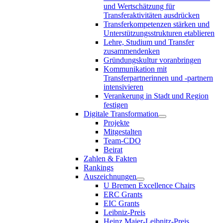
und Wertschätzung für
Transferaktivitäten ausdrücken
Transferkompetenzen stärken und
Unterstützungsstrukturen etablieren
Lehre, Studium und Transfer
zusammendenken
Gründungskultur voranbringen
Kommunikation mit
Transferpartnerinnen und -partnern
intensivieren
Verankerung in Stadt und Region
festigen
Digitale Transformation
Projekte
Mitgestalten
Team-CDO
Beirat
Zahlen & Fakten
Rankings
Auszeichnungen
U Bremen Excellence Chairs
ERC Grants
EIC Grants
Leibniz-Preis
Heinz Maier-Leibnitz-Preis