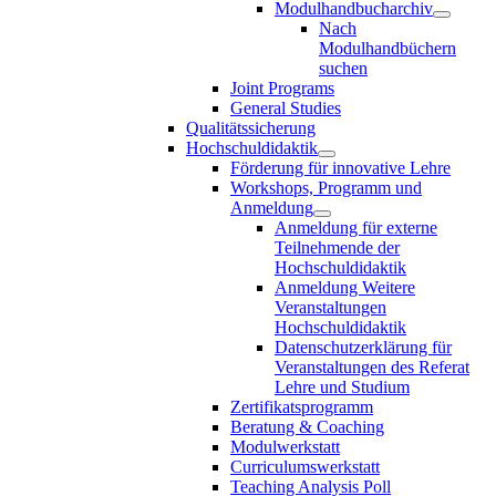
Modulhandbucharchiv
Nach
Modulhandbüchern
suchen
Joint Programs
General Studies
Qualitätssicherung
Hochschuldidaktik
Förderung für innovative Lehre
Workshops, Programm und
Anmeldung
Anmeldung für externe
Teilnehmende der
Hochschuldidaktik
Anmeldung Weitere
Veranstaltungen
Hochschuldidaktik
Datenschutzerklärung für
Veranstaltungen des Referat
Lehre und Studium
Zertifikatsprogramm
Beratung & Coaching
Modulwerkstatt
Curriculumswerkstatt
Teaching Analysis Poll