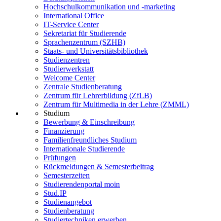
Hochschulkommunikation und -marketing
International Office
IT-Service Center
Sekretariat für Studierende
Sprachenzentrum (SZHB)
Staats- und Universitätsbibliothek
Studienzentren
Studierwerkstatt
Welcome Center
Zentrale Studienberatung
Zentrum für Lehrerbildung (ZfLB)
Zentrum für Multimedia in der Lehre (ZMML)
Studium
Bewerbung & Einschreibung
Finanzierung
Familienfreundliches Studium
Internationale Studierende
Prüfungen
Rückmeldungen & Semesterbeitrag
Semesterzeiten
Studierendenportal moin
Stud.IP
Studienangebot
Studienberatung
Studiertechniken erwerben