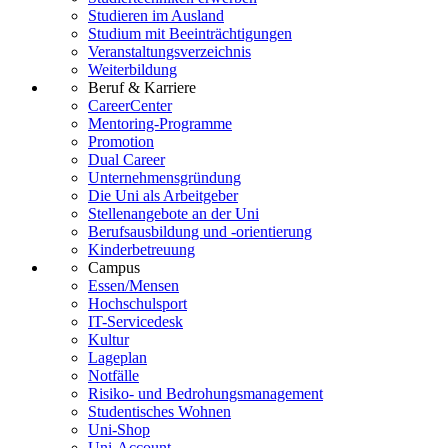
Studieren im Ausland
Studium mit Beeinträchtigungen
Veranstaltungsverzeichnis
Weiterbildung
Beruf & Karriere
CareerCenter
Mentoring-Programme
Promotion
Dual Career
Unternehmensgründung
Die Uni als Arbeitgeber
Stellenangebote an der Uni
Berufsausbildung und -orientierung
Kinderbetreuung
Campus
Essen/Mensen
Hochschulsport
IT-Servicedesk
Kultur
Lageplan
Notfälle
Risiko- und Bedrohungsmanagement
Studentisches Wohnen
Uni-Shop
Uni-Account