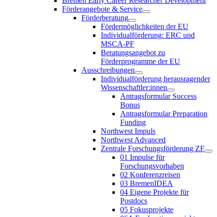
Bremen Early Career Researcher Development
Förderangebote & Service
Förderberatung
Fördermöglichkeiten der EU
Individualförderung: ERC und
MSCA-PF
Beratungsangebot zu
Förderprogramme der EU
Ausschreibungen
Individualförderung herausragender
Wissenschaftler:innen
Antragsformular Success
Bonus
Antragsformular Preparation
Funding
Northwest Impuls
Northwest Advanced
Zentrale Forschungsförderung ZF
01 Impulse für
Forschungsvorhaben
02 Konferenzreisen
03 BremenIDEA
04 Eigene Projekte für
Postdocs
05 Fokusprojekte