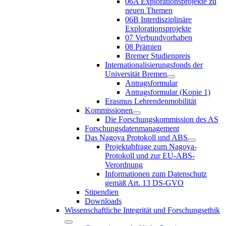
06A Explorationsprojekte zu
neuen Themen
06B Interdisziplinäre
Explorationsprojekte
07 Verbundvorhaben
08 Prämien
Bremer Studienpreis
Internationalisierungsfonds der
Universität Bremen
Antragsformular
Antragsformular (Kopie 1)
Erasmus Lehrendenmobilität
Kommissionen
Die Forschungskommission des AS
Forschungsdatenmanagement
Das Nagoya Protokoll und ABS
Projektabfrage zum Nagoya-
Protokoll und zur EU-ABS-
Verordnung
Informationen zum Datenschutz
gemäß Art. 13 DS-GVO
Stipendien
Downloads
Wissenschaftliche Integrität und Forschungsethik