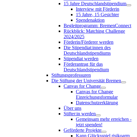
15 Jahre Deutschlandstipendium
Interview mit Förderin
15 Jahre, 15 Gesichter
Spendenaktion
Begleitprogramm: BremenConnect
Rückblick: Matching Challenge
2024/2025
Förderin/Förderer werden
Die Stipendiat:innen des
Deutschlandstipendiums
Stipendiat werden
Förderantrag für das
Deutschlandstipendium
Stiftungsprofessuren
Die Stiftung der Universität Bremen
Canvas for Change
Canvas for Change
Einreichungsformular
Datenschutzerklärung
Über uns
Stifter:in werden
Gemeinsam mehr erreichen -
jetzt spenden!
Geförderte Projekte
Kann Glücksspiel risikoarm