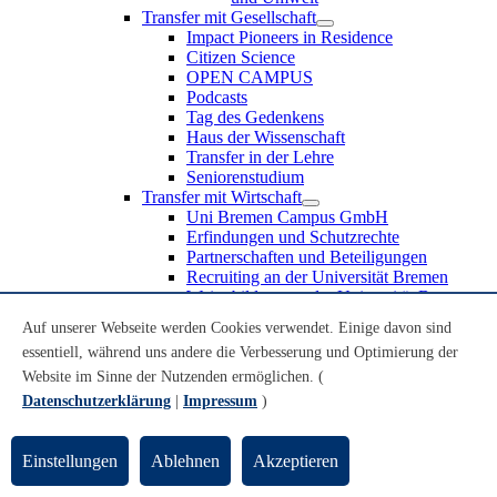
Transfer mit Gesellschaft
Impact Pioneers in Residence
Citizen Science
OPEN CAMPUS
Podcasts
Tag des Gedenkens
Haus der Wissenschaft
Transfer in der Lehre
Seniorenstudium
Transfer mit Wirtschaft
Uni Bremen Campus GmbH
Erfindungen und Schutzrechte
Partnerschaften und Beteiligungen
Recruiting an der Universität Bremen
Weiterbildung an der Universität Bremen
Transfer mit Schule
Auf unserer Webseite werden Cookies verwendet. Einige davon sind
Schülerinnen und Schüler
essentiell, während uns andere die Verbesserung und Optimierung der
MINT-Schnupperstudium
Schulklassen
Website im Sinne der Nutzenden ermöglichen. (
Lehrkräfte
Datenschutzerklärung
|
Impressum
)
Gründungsunterstützung
UniTransfer - Servicestelle für Transferaktivitäten
Einstellungen
Ablehnen
Akzeptieren
Transfermagazin der Universität Bremen
Transferpreis der Universität Bremen