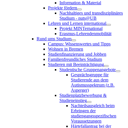
Information & Material
Projekte fördern
Nachhaltiges und transdisziplinäres
Studium - nuts@UB
Lehren und Lernen international
Projekt MINTernational
Erasmus-Lehrendenmobilität
Rund ums Studium
Campus: Wissenswertes und Tipps
Wohnen in Bremen
Studienfinanzierung und Jobben
Familienfreundliches Studium
Studieren mit Beeinträchtigung
Studentische Gruppenangebote
Gesprächsgruppe für
Studierende aus dem
Autismusspektrum (z.B.
Asperger)
Studienplatzbewerbung &
Studieneinstieg
Nachteilsausgleich beim
Erbringen der
studiengangsspezifischen
Voraussetzungen
Härtefallantrag bei der