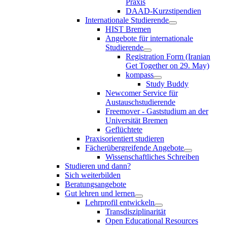
Praxis
DAAD-Kurzstipendien
Internationale Studierende
HIST Bremen
Angebote für internationale
Studierende
Registration Form (Iranian
Get Together on 29. May)
kompass
Study Buddy
Newcomer Service für
Austauschstudierende
Freemover - Gaststudium an der
Universität Bremen
Geflüchtete
Praxisorientiert studieren
Fächerübergreifende Angebote
Wissenschaftliches Schreiben
Studieren und dann?
Sich weiterbilden
Beratungsangebote
Gut lehren und lernen
Lehrprofil entwickeln
Transdisziplinarität
Open Educational Resources