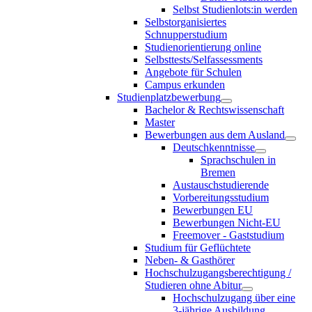
Selbst Studienlots:in werden
Selbstorganisiertes
Schnupperstudium
Studienorientierung online
Selbsttests/Selfassessments
Angebote für Schulen
Campus erkunden
Studienplatzbewerbung
Bachelor & Rechtswissenschaft
Master
Bewerbungen aus dem Ausland
Deutschkenntnisse
Sprachschulen in
Bremen
Austauschstudierende
Vorbereitungsstudium
Bewerbungen EU
Bewerbungen Nicht-EU
Freemover - Gaststudium
Studium für Geflüchtete
Neben- & Gasthörer
Hochschulzugangsberechtigung /
Studieren ohne Abitur
Hochschulzugang über eine
3-jährige Ausbildung