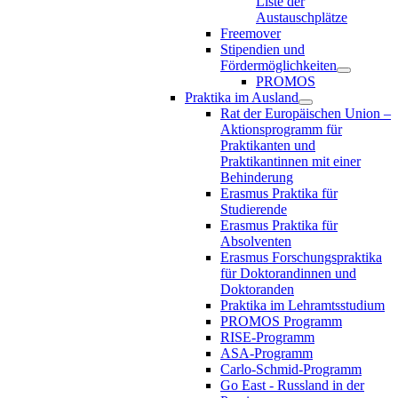
Liste der
Austauschplätze
Freemover
Stipendien und
Fördermöglichkeiten
PROMOS
Praktika im Ausland
Rat der Europäischen Union –
Aktionsprogramm für
Praktikanten und
Praktikantinnen mit einer
Behinderung
Erasmus Praktika für
Studierende
Erasmus Praktika für
Absolventen
Erasmus Forschungspraktika
für Doktorandinnen und
Doktoranden
Praktika im Lehramtsstudium
PROMOS Programm
RISE-Programm
ASA-Programm
Carlo-Schmid-Programm
Go East - Russland in der