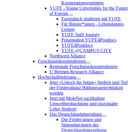
Kooperationsverträgen
YUFE - Young Universities for the Future
of Europe
Europäisch studieren mit YUFE
Für Bürger*innen - Lebenslanges
Lernen
YUFE Staff Journey
Präsentation YUFE4Postdocs
YUFE4Postdocs
YUFE @CAMPUS CITY
Northwest Alliance
Forschungskooperationen
Regionale Forschungskooperationen
U Bremen Research Alliance
Hochschulförderung
Jetzt »Unlock the future« fördern und Teil
der Förderallianz Bildungsgerechtigkeit
werden
Jetzt mit MoleNet nachhaltige
Umweltbeobachtung und praxisnahe
Lehre fördern!
Das Deutschlandstipendium
Die Förder:innen und
Stipendiat:innen des
Deutschlandstipendiums