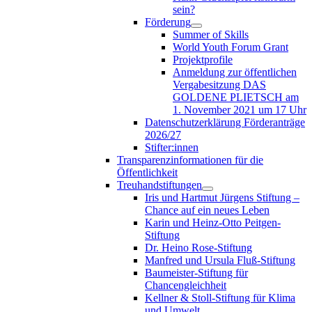
sein?
Förderung
Summer of Skills
World Youth Forum Grant
Projektprofile
Anmeldung zur öffentlichen
Vergabesitzung DAS
GOLDENE PLIETSCH am
1. November 2021 um 17 Uhr
Datenschutzerklärung Förderanträge
2026/27
Stifter:innen
Transparenzinformationen für die
Öffentlichkeit
Treuhandstiftungen
Iris und Hartmut Jürgens Stiftung –
Chance auf ein neues Leben
Karin und Heinz-Otto Peitgen-
Stiftung
Dr. Heino Rose-Stiftung
Manfred und Ursula Fluß-Stiftung
Baumeister-Stiftung für
Chancengleichheit
Kellner & Stoll-Stiftung für Klima
und Umwelt