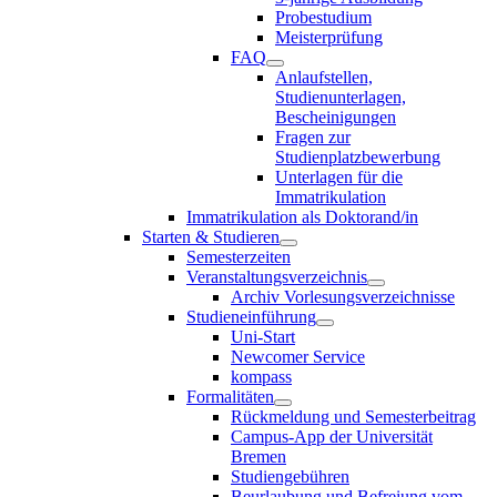
Probestudium
Meisterprüfung
FAQ
Anlaufstellen,
Studienunterlagen,
Bescheinigungen
Fragen zur
Studienplatzbewerbung
Unterlagen für die
Immatrikulation
Immatrikulation als Doktorand/in
Starten & Studieren
Semesterzeiten
Veranstaltungsverzeichnis
Archiv Vorlesungsverzeichnisse
Studieneinführung
Uni-Start
Newcomer Service
kompass
Formalitäten
Rückmeldung und Semesterbeitrag
Campus-App der Universität
Bremen
Studiengebühren
Beurlaubung und Befreiung vom