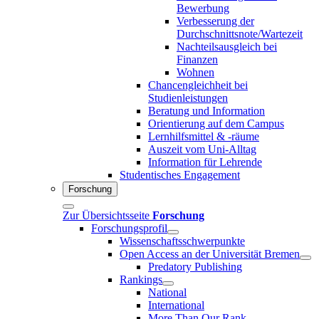
Bewerbung
Verbesserung der
Durchschnittsnote/Wartezeit
Nachteilsausgleich bei
Finanzen
Wohnen
Chancengleichheit bei
Studienleistungen
Beratung und Information
Orientierung auf dem Campus
Lernhilfsmittel & -räume
Auszeit vom Uni-Alltag
Information für Lehrende
Studentisches Engagement
Forschung
Zur Übersichtsseite
Forschung
Forschungsprofil
Wissenschaftsschwerpunkte
Open Access an der Universität Bremen
Predatory Publishing
Rankings
National
International
More Than Our Rank