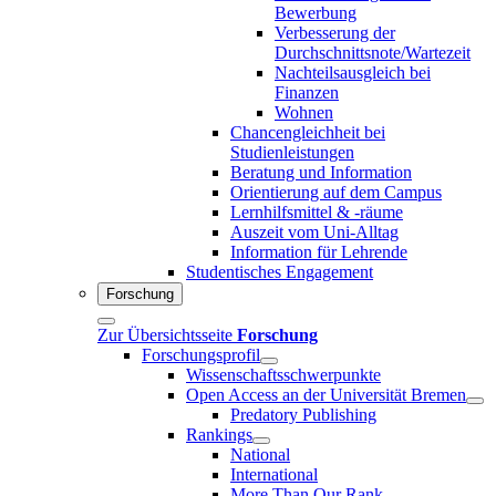
Bewerbung
Verbesserung der
Durchschnittsnote/Wartezeit
Nachteilsausgleich bei
Finanzen
Wohnen
Chancengleichheit bei
Studienleistungen
Beratung und Information
Orientierung auf dem Campus
Lernhilfsmittel & -räume
Auszeit vom Uni-Alltag
Information für Lehrende
Studentisches Engagement
Forschung
Zur Übersichtsseite
Forschung
Forschungsprofil
Wissenschaftsschwerpunkte
Open Access an der Universität Bremen
Predatory Publishing
Rankings
National
International
More Than Our Rank