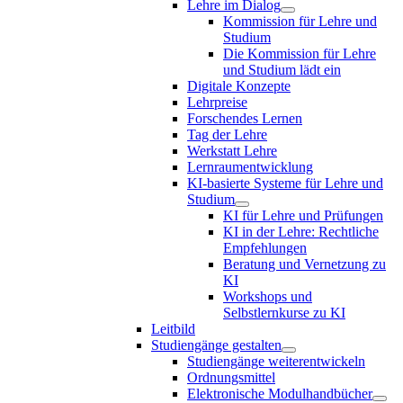
Lehre im Dialog
Kommission für Lehre und
Studium
Die Kommission für Lehre
und Studium lädt ein
Digitale Konzepte
Lehrpreise
Forschendes Lernen
Tag der Lehre
Werkstatt Lehre
Lernraumentwicklung
KI-basierte Systeme für Lehre und
Studium
KI für Lehre und Prüfungen
KI in der Lehre: Rechtliche
Empfehlungen
Beratung und Vernetzung zu
KI
Workshops und
Selbstlernkurse zu KI
Leitbild
Studiengänge gestalten
Studiengänge weiterentwickeln
Ordnungsmittel
Elektronische Modulhandbücher