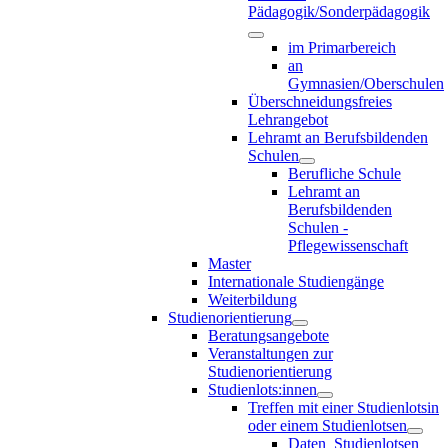
Pädagogik/Sonderpädagogik
im Primarbereich
an
Gymnasien/Oberschulen
Überschneidungsfreies
Lehrangebot
Lehramt an Berufsbildenden
Schulen
Berufliche Schule
Lehramt an
Berufsbildenden
Schulen -
Pflegewissenschaft
Master
Internationale Studiengänge
Weiterbildung
Studienorientierung
Beratungsangebote
Veranstaltungen zur
Studienorientierung
Studienlots:innen
Treffen mit einer Studienlotsin
oder einem Studienlotsen
Daten_Studienlotsen