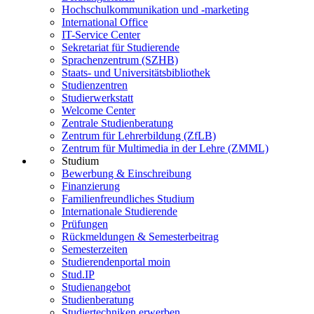
Hochschulkommunikation und -marketing
International Office
IT-Service Center
Sekretariat für Studierende
Sprachenzentrum (SZHB)
Staats- und Universitätsbibliothek
Studienzentren
Studierwerkstatt
Welcome Center
Zentrale Studienberatung
Zentrum für Lehrerbildung (ZfLB)
Zentrum für Multimedia in der Lehre (ZMML)
Studium
Bewerbung & Einschreibung
Finanzierung
Familienfreundliches Studium
Internationale Studierende
Prüfungen
Rückmeldungen & Semesterbeitrag
Semesterzeiten
Studierendenportal moin
Stud.IP
Studienangebot
Studienberatung
Studiertechniken erwerben