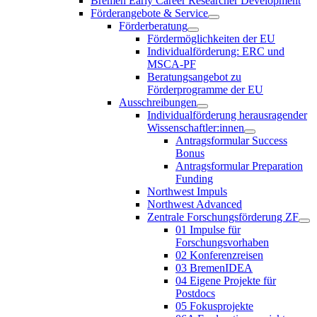
Bremen Early Career Researcher Development
Förderangebote & Service
Förderberatung
Fördermöglichkeiten der EU
Individualförderung: ERC und
MSCA-PF
Beratungsangebot zu
Förderprogramme der EU
Ausschreibungen
Individualförderung herausragender
Wissenschaftler:innen
Antragsformular Success
Bonus
Antragsformular Preparation
Funding
Northwest Impuls
Northwest Advanced
Zentrale Forschungsförderung ZF
01 Impulse für
Forschungsvorhaben
02 Konferenzreisen
03 BremenIDEA
04 Eigene Projekte für
Postdocs
05 Fokusprojekte