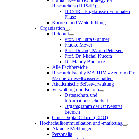
Human Resources Strategy for
Researchers (HRS4R)
HRS4R - Ergebnisse der initialen
Phase
Karriere und Weiterbildung
Organisation
Rektorat
Prof. Dr. Jutta Günther
Frauke Meyer
Prof. Dr.-Ing. Maren Petersen
Prof. Dr. Michal Kucera
Dr. Mandy Boehnke
Alle Fachbereiche
Research Faculty MARUM - Zentrum für
Marine Umweltwissenschaften
Akademische Selbstverwaltung
Verwaltung und Betrieb
Datenschutz und
Informationssicherheit
Organigramm der Universität
Bremen
Chief Digital Officer (CDO)
Hochschulkommunikation und -marketing
Aktuelle Meldungen
Personalia