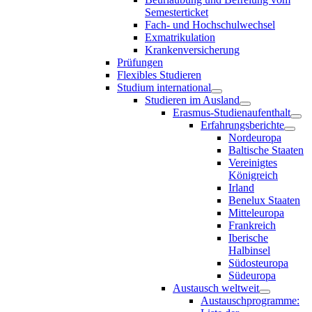
Semesterticket
Fach- und Hochschulwechsel
Exmatrikulation
Krankenversicherung
Prüfungen
Flexibles Studieren
Studium international
Studieren im Ausland
Erasmus-Studienaufenthalt
Erfahrungsberichte
Nordeuropa
Baltische Staaten
Vereinigtes
Königreich
Irland
Benelux Staaten
Mitteleuropa
Frankreich
Iberische
Halbinsel
Südosteuropa
Südeuropa
Austausch weltweit
Austauschprogramme: