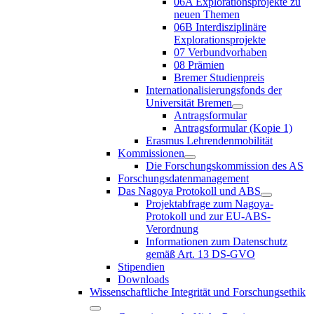
06A Explorationsprojekte zu
neuen Themen
06B Interdisziplinäre
Explorationsprojekte
07 Verbundvorhaben
08 Prämien
Bremer Studienpreis
Internationalisierungsfonds der
Universität Bremen
Antragsformular
Antragsformular (Kopie 1)
Erasmus Lehrendenmobilität
Kommissionen
Die Forschungskommission des AS
Forschungsdatenmanagement
Das Nagoya Protokoll und ABS
Projektabfrage zum Nagoya-
Protokoll und zur EU-ABS-
Verordnung
Informationen zum Datenschutz
gemäß Art. 13 DS-GVO
Stipendien
Downloads
Wissenschaftliche Integrität und Forschungsethik