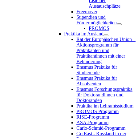
Liste der
Austauschplätze
Freemover
Stipendien und
Fördermöglichkeiten
PROMOS
Praktika im Ausland
Rat der Europäischen Union –
Aktionsprogramm für
Praktikanten und
Praktikantinnen mit einer
Behinderung
Erasmus Praktika für
Studierende
Erasmus Praktika für
Absolventen
Erasmus Forschungspraktika
für Doktorandinnen und
Doktoranden
Praktika im Lehramtsstudium
PROMOS Programm
RISE-Programm
ASA-Programm
Carlo-Schmid-Programm
Go East - Russland in der