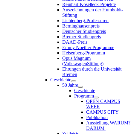
Reinhart-Koselleck-Projekte
Auszeichnungen der Humboldt-
Stiftung
Lichtenberg-Professuren
Berninghausenpreis
Deutscher Studienpreis
Bremer Studienpreis
DAAD-Preis
Emmy Noether Programme
Heisenberg-Programm
Opus Magnum
(VolkswagenStiftung)
Ehrungen durch die Universität
Bremen
Geschichte
50 Jahre
Geschichte
Programm
OPEN CAMPUS
WEEK
CAMPUS CITY
Publikation
Ausstellung WARUM?
DARUM.
Zeitleiste