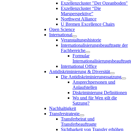
Exzellenzcluster "Der Ozeanboden"
Exzellenzcluster “Die
Marsperspektive”
Northwest Alliance
U Bremen Excellence Chairs
Open Science
International
Veranstaltungshistorie
Internationalisierungsbeauftragte der
Fachbereiche
Formular
Internationalisierungsbeauftragt
International Office
Antidiskriminierung & Diversität
Die Antidiskriminierungssatzung
Ansprechpersonen und
Anlaufstellen
Diskriminierung Definitionen
Wo und für Wen gilt die
Satzung?
Nachhaltigkeit
Transferstrategie
Transferbeirat und
Transferbeauftragte
Sichtbarkeit von Transfer erhöhen