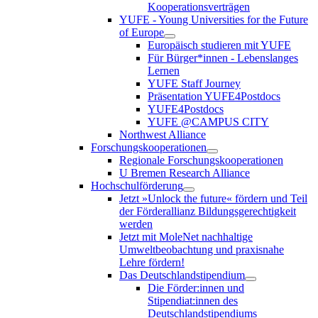
Kooperationsverträgen
YUFE - Young Universities for the Future
of Europe
Europäisch studieren mit YUFE
Für Bürger*innen - Lebenslanges
Lernen
YUFE Staff Journey
Präsentation YUFE4Postdocs
YUFE4Postdocs
YUFE @CAMPUS CITY
Northwest Alliance
Forschungskooperationen
Regionale Forschungskooperationen
U Bremen Research Alliance
Hochschulförderung
Jetzt »Unlock the future« fördern und Teil
der Förderallianz Bildungsgerechtigkeit
werden
Jetzt mit MoleNet nachhaltige
Umweltbeobachtung und praxisnahe
Lehre fördern!
Das Deutschlandstipendium
Die Förder:innen und
Stipendiat:innen des
Deutschlandstipendiums