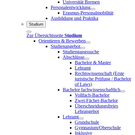
Universität Bremen
Personalentwicklung
Erasmus-Personalmobilität
Ausbildung und Praktika
Studium
Zur Übersichtsseite
Studium
Orientieren & Bewerben
Studienangebot
Studiengangssuche
Abschlüsse
Bachelor & Master
Lehramt
Rechtswissenschaft (Erste
juristische Prüfung / Bachelor
of Laws)
Bachelor fachwissenschaftlich
Vollfach-Bachelor
Zwei-Fächer-Bachelor
Überschneidungsfreies
Lehrangebot
Lehramt
Grundschule
Gymnasium/Oberschule
Inklusive