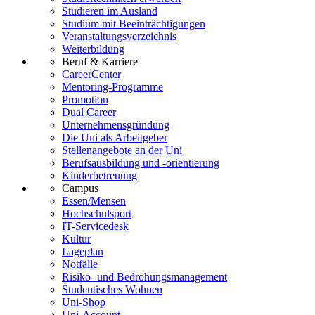
Studieren im Ausland
Studium mit Beeinträchtigungen
Veranstaltungsverzeichnis
Weiterbildung
Beruf & Karriere
CareerCenter
Mentoring-Programme
Promotion
Dual Career
Unternehmensgründung
Die Uni als Arbeitgeber
Stellenangebote an der Uni
Berufsausbildung und -orientierung
Kinderbetreuung
Campus
Essen/Mensen
Hochschulsport
IT-Servicedesk
Kultur
Lageplan
Notfälle
Risiko- und Bedrohungsmanagement
Studentisches Wohnen
Uni-Shop
Uni-Account