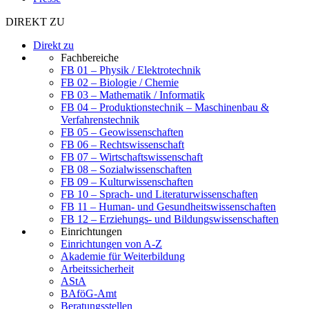
DIREKT ZU
Direkt zu
Fachbereiche
FB 01 – Physik / Elektrotechnik
FB 02 – Biologie / Chemie
FB 03 – Mathematik / Informatik
FB 04 – Produktionstechnik – Maschinenbau &
Verfahrenstechnik
FB 05 – Geowissenschaften
FB 06 – Rechtswissenschaft
FB 07 – Wirtschaftswissenschaft
FB 08 – Sozialwissenschaften
FB 09 – Kulturwissenschaften
FB 10 – Sprach- und Literaturwissenschaften
FB 11 – Human- und Gesundheitswissenschaften
FB 12 – Erziehungs- und Bildungswissenschaften
Einrichtungen
Einrichtungen von A-Z
Akademie für Weiterbildung
Arbeitssicherheit
AStA
BAföG-Amt
Beratungsstellen