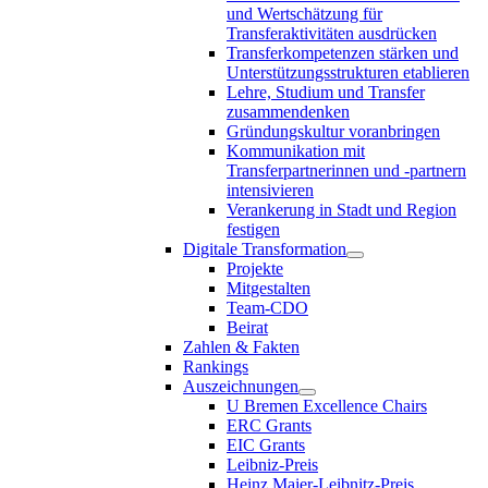
und Wertschätzung für
Transferaktivitäten ausdrücken
Transferkompetenzen stärken und
Unterstützungsstrukturen etablieren
Lehre, Studium und Transfer
zusammendenken
Gründungskultur voranbringen
Kommunikation mit
Transferpartnerinnen und -partnern
intensivieren
Verankerung in Stadt und Region
festigen
Digitale Transformation
Projekte
Mitgestalten
Team-CDO
Beirat
Zahlen & Fakten
Rankings
Auszeichnungen
U Bremen Excellence Chairs
ERC Grants
EIC Grants
Leibniz-Preis
Heinz Maier-Leibnitz-Preis