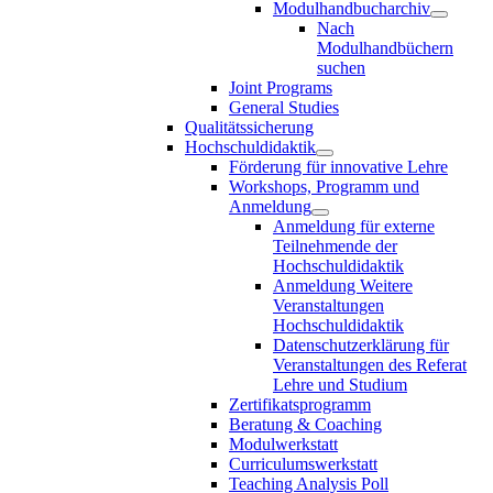
Modulhandbucharchiv
Nach
Modulhandbüchern
suchen
Joint Programs
General Studies
Qualitätssicherung
Hochschuldidaktik
Förderung für innovative Lehre
Workshops, Programm und
Anmeldung
Anmeldung für externe
Teilnehmende der
Hochschuldidaktik
Anmeldung Weitere
Veranstaltungen
Hochschuldidaktik
Datenschutzerklärung für
Veranstaltungen des Referat
Lehre und Studium
Zertifikatsprogramm
Beratung & Coaching
Modulwerkstatt
Curriculumswerkstatt
Teaching Analysis Poll