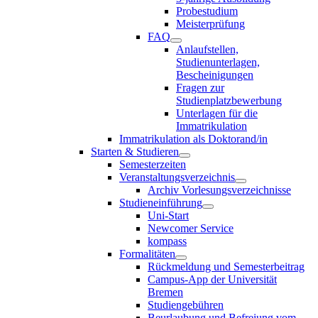
Probestudium
Meisterprüfung
FAQ
Anlaufstellen,
Studienunterlagen,
Bescheinigungen
Fragen zur
Studienplatzbewerbung
Unterlagen für die
Immatrikulation
Immatrikulation als Doktorand/in
Starten & Studieren
Semesterzeiten
Veranstaltungsverzeichnis
Archiv Vorlesungsverzeichnisse
Studieneinführung
Uni-Start
Newcomer Service
kompass
Formalitäten
Rückmeldung und Semesterbeitrag
Campus-App der Universität
Bremen
Studiengebühren
Beurlaubung und Befreiung vom