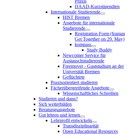
Praxis
DAAD-Kurzstipendien
Internationale Studierende
HIST Bremen
Angebote für internationale
Studierende
Registration Form (Iranian
Get Together on 29. May)
kompass
Study Buddy
Newcomer Service für
Austauschstudierende
Freemover - Gaststudium an der
Universität Bremen
Geflüchtete
Praxisorientiert studieren
Fächerübergreifende Angebote
Wissenschaftliches Schreiben
Studieren und dann?
Sich weiterbilden
Beratungsangebote
Gut lehren und lernen
Lehrprofil entwickeln
Transdisziplinarität
Open Educational Resources