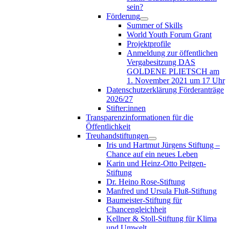
sein?
Förderung
Summer of Skills
World Youth Forum Grant
Projektprofile
Anmeldung zur öffentlichen
Vergabesitzung DAS
GOLDENE PLIETSCH am
1. November 2021 um 17 Uhr
Datenschutzerklärung Förderanträge
2026/27
Stifter:innen
Transparenzinformationen für die
Öffentlichkeit
Treuhandstiftungen
Iris und Hartmut Jürgens Stiftung –
Chance auf ein neues Leben
Karin und Heinz-Otto Peitgen-
Stiftung
Dr. Heino Rose-Stiftung
Manfred und Ursula Fluß-Stiftung
Baumeister-Stiftung für
Chancengleichheit
Kellner & Stoll-Stiftung für Klima
und Umwelt