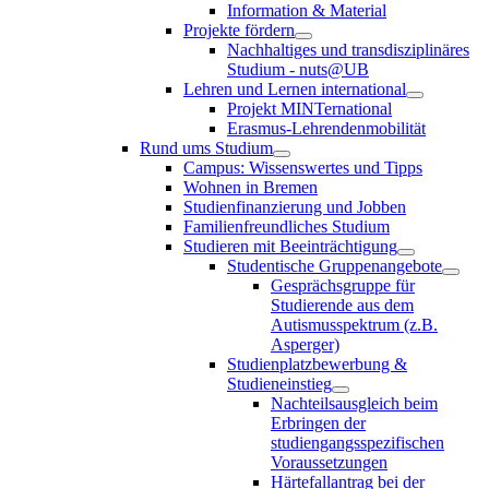
Information & Material
Projekte fördern
Nachhaltiges und transdisziplinäres
Studium - nuts@UB
Lehren und Lernen international
Projekt MINTernational
Erasmus-Lehrendenmobilität
Rund ums Studium
Campus: Wissenswertes und Tipps
Wohnen in Bremen
Studienfinanzierung und Jobben
Familienfreundliches Studium
Studieren mit Beeinträchtigung
Studentische Gruppenangebote
Gesprächsgruppe für
Studierende aus dem
Autismusspektrum (z.B.
Asperger)
Studienplatzbewerbung &
Studieneinstieg
Nachteilsausgleich beim
Erbringen der
studiengangsspezifischen
Voraussetzungen
Härtefallantrag bei der