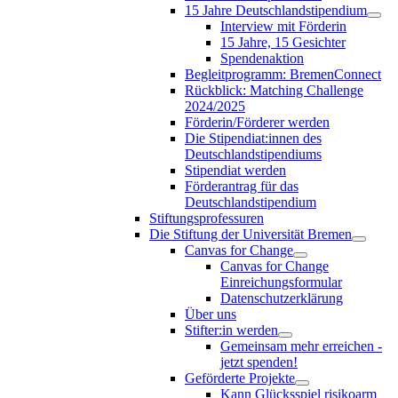
15 Jahre Deutschlandstipendium
Interview mit Förderin
15 Jahre, 15 Gesichter
Spendenaktion
Begleitprogramm: BremenConnect
Rückblick: Matching Challenge
2024/2025
Förderin/Förderer werden
Die Stipendiat:innen des
Deutschlandstipendiums
Stipendiat werden
Förderantrag für das
Deutschlandstipendium
Stiftungsprofessuren
Die Stiftung der Universität Bremen
Canvas for Change
Canvas for Change
Einreichungsformular
Datenschutzerklärung
Über uns
Stifter:in werden
Gemeinsam mehr erreichen -
jetzt spenden!
Geförderte Projekte
Kann Glücksspiel risikoarm