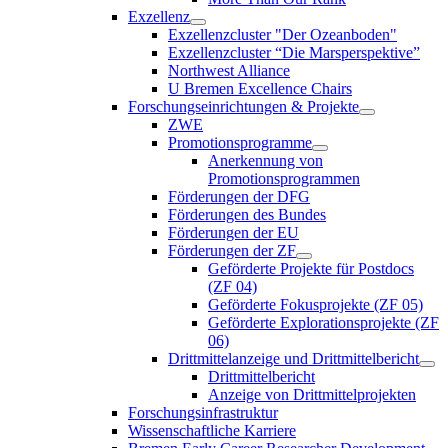
Exzellenz
Exzellenzcluster "Der Ozeanboden"
Exzellenzcluster “Die Marsperspektive”
Northwest Alliance
U Bremen Excellence Chairs
Forschungseinrichtungen & Projekte
ZWE
Promotionsprogramme
Anerkennung von
Promotionsprogrammen
Förderungen der DFG
Förderungen des Bundes
Förderungen der EU
Förderungen der ZF
Geförderte Projekte für Postdocs
(ZF 04)
Geförderte Fokusprojekte (ZF 05)
Geförderte Explorationsprojekte (ZF
06)
Drittmittelanzeige und Drittmittelbericht
Drittmittelbericht
Anzeige von Drittmittelprojekten
Forschungsinfrastruktur
Wissenschaftliche Karriere