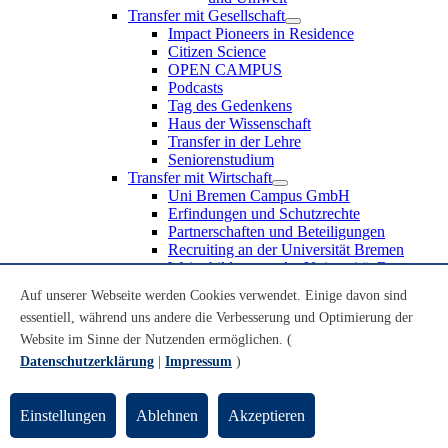
Transfer mit Gesellschaft
Impact Pioneers in Residence
Citizen Science
OPEN CAMPUS
Podcasts
Tag des Gedenkens
Haus der Wissenschaft
Transfer in der Lehre
Seniorenstudium
Transfer mit Wirtschaft
Uni Bremen Campus GmbH
Erfindungen und Schutzrechte
Partnerschaften und Beteiligungen
Recruiting an der Universität Bremen
Weiterbildung an der Universität Bremen
Transfer mit Schule
Auf unserer Webseite werden Cookies verwendet. Einige davon sind
Schülerinnen und Schüler
essentiell, während uns andere die Verbesserung und Optimierung der
MINT-Schnupperstudium
Schulklassen
Website im Sinne der Nutzenden ermöglichen. (
Lehrkräfte
Datenschutzerklärung
|
Impressum
)
Gründungsunterstützung
UniTransfer - Servicestelle für Transferaktivitäten
Einstellungen
Ablehnen
Akzeptieren
Transfermagazin der Universität Bremen
Transferpreis der Universität Bremen