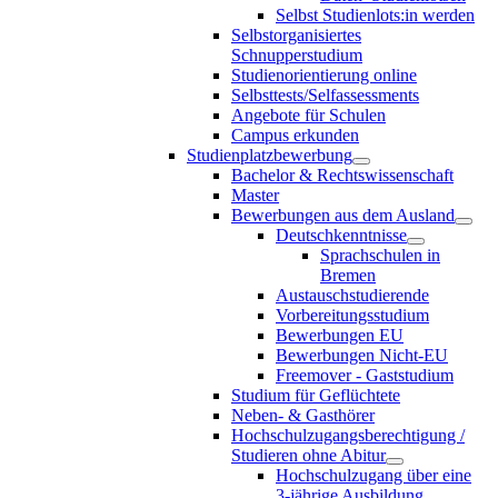
Selbst Studienlots:in werden
Selbstorganisiertes
Schnupperstudium
Studienorientierung online
Selbsttests/Selfassessments
Angebote für Schulen
Campus erkunden
Studienplatzbewerbung
Bachelor & Rechtswissenschaft
Master
Bewerbungen aus dem Ausland
Deutschkenntnisse
Sprachschulen in
Bremen
Austauschstudierende
Vorbereitungsstudium
Bewerbungen EU
Bewerbungen Nicht-EU
Freemover - Gaststudium
Studium für Geflüchtete
Neben- & Gasthörer
Hochschulzugangsberechtigung /
Studieren ohne Abitur
Hochschulzugang über eine
3-jährige Ausbildung