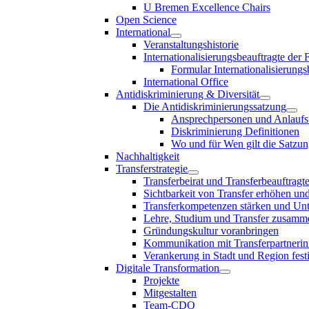
U Bremen Excellence Chairs
Open Science
International
Veranstaltungshistorie
Internationalisierungsbeauftragte der
Formular Internationalisierungs
International Office
Antidiskriminierung & Diversität
Die Antidiskriminierungssatzung
Ansprechpersonen und Anlaufst
Diskriminierung Definitionen
Wo und für Wen gilt die Satzu
Nachhaltigkeit
Transferstrategie
Transferbeirat und Transferbeauftragt
Sichtbarkeit von Transfer erhöhen un
Transferkompetenzen stärken und Unte
Lehre, Studium und Transfer zusam
Gründungskultur voranbringen
Kommunikation mit Transferpartnerinn
Verankerung in Stadt und Region fest
Digitale Transformation
Projekte
Mitgestalten
Team-CDO