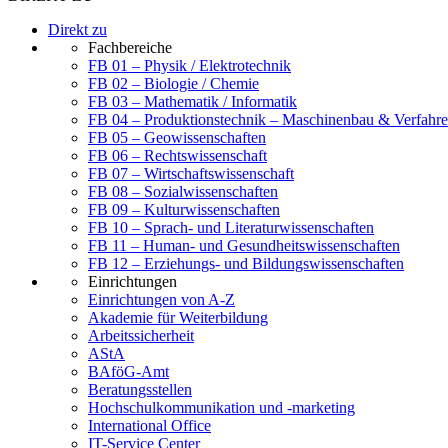
Direkt zu
Fachbereiche
FB 01 – Physik / Elektrotechnik
FB 02 – Biologie / Chemie
FB 03 – Mathematik / Informatik
FB 04 – Produktionstechnik – Maschinenbau & Verfahre
FB 05 – Geowissenschaften
FB 06 – Rechtswissenschaft
FB 07 – Wirtschaftswissenschaft
FB 08 – Sozialwissenschaften
FB 09 – Kulturwissenschaften
FB 10 – Sprach- und Literaturwissenschaften
FB 11 – Human- und Gesundheitswissenschaften
FB 12 – Erziehungs- und Bildungswissenschaften
Einrichtungen
Einrichtungen von A-Z
Akademie für Weiterbildung
Arbeitssicherheit
AStA
BAföG-Amt
Beratungsstellen
Hochschulkommunikation und -marketing
International Office
IT-Service Center