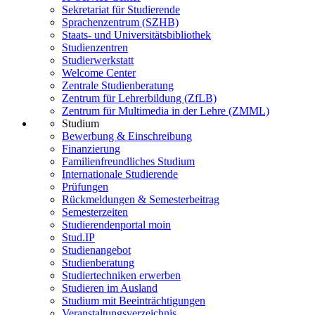
Sekretariat für Studierende
Sprachenzentrum (SZHB)
Staats- und Universitätsbibliothek
Studienzentren
Studierwerkstatt
Welcome Center
Zentrale Studienberatung
Zentrum für Lehrerbildung (ZfLB)
Zentrum für Multimedia in der Lehre (ZMML)
Studium
Bewerbung & Einschreibung
Finanzierung
Familienfreundliches Studium
Internationale Studierende
Prüfungen
Rückmeldungen & Semesterbeitrag
Semesterzeiten
Studierendenportal moin
Stud.IP
Studienangebot
Studienberatung
Studiertechniken erwerben
Studieren im Ausland
Studium mit Beeinträchtigungen
Veranstaltungsverzeichnis