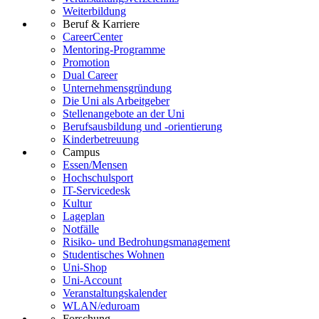
Weiterbildung
Beruf & Karriere
CareerCenter
Mentoring-Programme
Promotion
Dual Career
Unternehmensgründung
Die Uni als Arbeitgeber
Stellenangebote an der Uni
Berufsausbildung und -orientierung
Kinderbetreuung
Campus
Essen/Mensen
Hochschulsport
IT-Servicedesk
Kultur
Lageplan
Notfälle
Risiko- und Bedrohungsmanagement
Studentisches Wohnen
Uni-Shop
Uni-Account
Veranstaltungskalender
WLAN/eduroam
Forschung