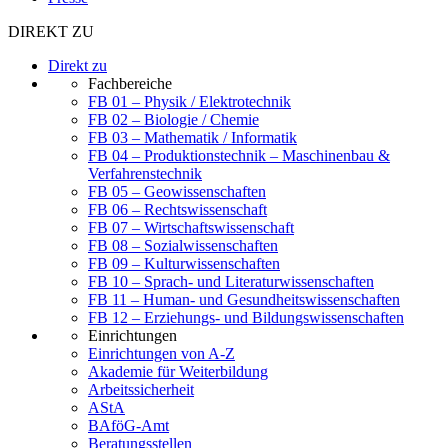
DIREKT ZU
Direkt zu
Fachbereiche
FB 01 – Physik / Elektrotechnik
FB 02 – Biologie / Chemie
FB 03 – Mathematik / Informatik
FB 04 – Produktionstechnik – Maschinenbau &
Verfahrenstechnik
FB 05 – Geowissenschaften
FB 06 – Rechtswissenschaft
FB 07 – Wirtschaftswissenschaft
FB 08 – Sozialwissenschaften
FB 09 – Kulturwissenschaften
FB 10 – Sprach- und Literaturwissenschaften
FB 11 – Human- und Gesundheitswissenschaften
FB 12 – Erziehungs- und Bildungswissenschaften
Einrichtungen
Einrichtungen von A-Z
Akademie für Weiterbildung
Arbeitssicherheit
AStA
BAföG-Amt
Beratungsstellen