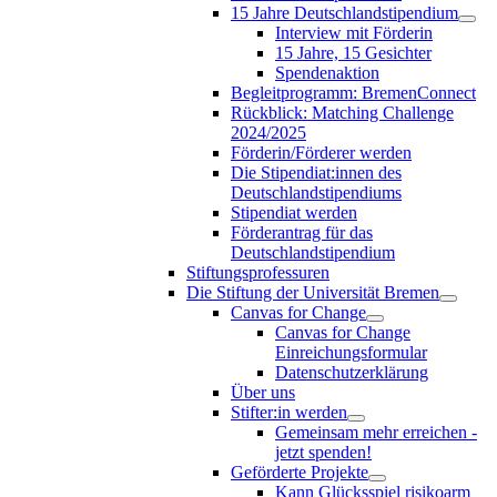
15 Jahre Deutschlandstipendium
Interview mit Förderin
15 Jahre, 15 Gesichter
Spendenaktion
Begleitprogramm: BremenConnect
Rückblick: Matching Challenge
2024/2025
Förderin/Förderer werden
Die Stipendiat:innen des
Deutschlandstipendiums
Stipendiat werden
Förderantrag für das
Deutschlandstipendium
Stiftungsprofessuren
Die Stiftung der Universität Bremen
Canvas for Change
Canvas for Change
Einreichungsformular
Datenschutzerklärung
Über uns
Stifter:in werden
Gemeinsam mehr erreichen -
jetzt spenden!
Geförderte Projekte
Kann Glücksspiel risikoarm