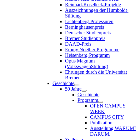
Reinhart-Koselleck-Projekte
Auszeichnungen der Humboldt-
Stiftung
Lichtenberg-Professuren
Berninghausenpreis
Deutscher Studienpreis
Bremer Studienpreis
DAAD-Preis
Emmy Noether Programme
Heisenberg-Programm
Opus Magnum
(VolkswagenStiftung)
Ehrungen durch die Universität
Bremen
Geschichte
50 Jahre
Geschichte
Programm
OPEN CAMPUS
WEEK
CAMPUS CITY
Publikation
Ausstellung WARUM?
DARUM.
Zeitleiste