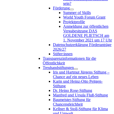
sein?
Förderung
Summer of Skills
World Youth Forum Grant
Projektprofile
Anmeldung zur öffentlichen
Vergabesitzung DAS
GOLDENE PLIETSCH am
1. November 2021 um 17 Uhr
Datenschutzerklärung Förderanträge
2026/27
Stifter:innen
Transparenzinformationen für die
Öffentlichkeit
Treuhandstiftungen
Iris und Hartmut Jürgens Stiftung –
Chance auf ein neues Leben
Karin und Heinz-Otto Peitgen-
Stiftung
Dr. Heino Rose-Stiftung
Manfred und Ursula Fluß-Stiftung
Baumeister-Stiftung für
Chancengleichheit
Kellner & Stoll-Stiftung für Klima
und Umwelt