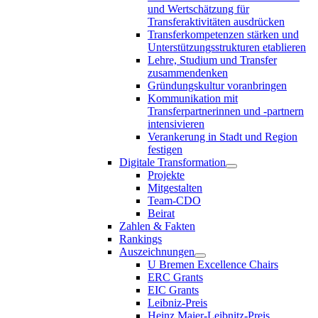
und Wertschätzung für
Transferaktivitäten ausdrücken
Transferkompetenzen stärken und
Unterstützungsstrukturen etablieren
Lehre, Studium und Transfer
zusammendenken
Gründungskultur voranbringen
Kommunikation mit
Transferpartnerinnen und -partnern
intensivieren
Verankerung in Stadt und Region
festigen
Digitale Transformation
Projekte
Mitgestalten
Team-CDO
Beirat
Zahlen & Fakten
Rankings
Auszeichnungen
U Bremen Excellence Chairs
ERC Grants
EIC Grants
Leibniz-Preis
Heinz Maier-Leibnitz-Preis