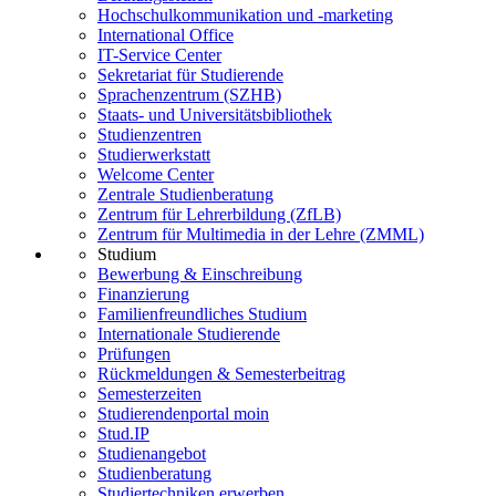
Hochschulkommunikation und -marketing
International Office
IT-Service Center
Sekretariat für Studierende
Sprachenzentrum (SZHB)
Staats- und Universitätsbibliothek
Studienzentren
Studierwerkstatt
Welcome Center
Zentrale Studienberatung
Zentrum für Lehrerbildung (ZfLB)
Zentrum für Multimedia in der Lehre (ZMML)
Studium
Bewerbung & Einschreibung
Finanzierung
Familienfreundliches Studium
Internationale Studierende
Prüfungen
Rückmeldungen & Semesterbeitrag
Semesterzeiten
Studierendenportal moin
Stud.IP
Studienangebot
Studienberatung
Studiertechniken erwerben