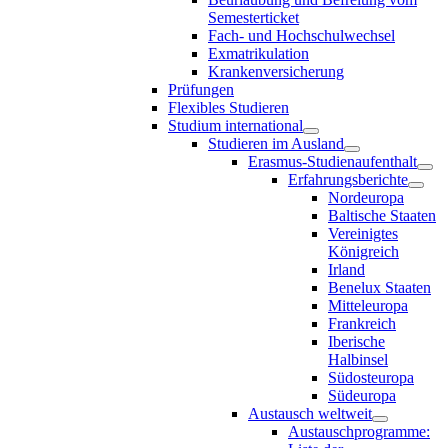
Semesterticket
Fach- und Hochschulwechsel
Exmatrikulation
Krankenversicherung
Prüfungen
Flexibles Studieren
Studium international
Studieren im Ausland
Erasmus-Studienaufenthalt
Erfahrungsberichte
Nordeuropa
Baltische Staaten
Vereinigtes
Königreich
Irland
Benelux Staaten
Mitteleuropa
Frankreich
Iberische
Halbinsel
Südosteuropa
Südeuropa
Austausch weltweit
Austauschprogramme: