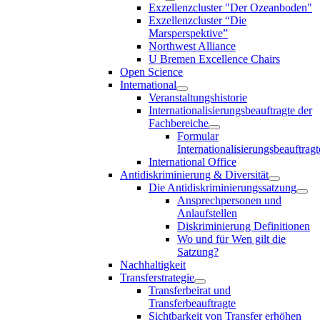
Exzellenzcluster "Der Ozeanboden"
Exzellenzcluster “Die
Marsperspektive”
Northwest Alliance
U Bremen Excellence Chairs
Open Science
International
Veranstaltungshistorie
Internationalisierungsbeauftragte der
Fachbereiche
Formular
Internationalisierungsbeauftragt
International Office
Antidiskriminierung & Diversität
Die Antidiskriminierungssatzung
Ansprechpersonen und
Anlaufstellen
Diskriminierung Definitionen
Wo und für Wen gilt die
Satzung?
Nachhaltigkeit
Transferstrategie
Transferbeirat und
Transferbeauftragte
Sichtbarkeit von Transfer erhöhen