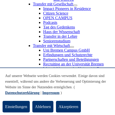
Transfer mit Gesellschaft
Impact Pioneers in Residence
Citizen Science
OPEN CAMPUS
Podcasts
Tag des Gedenkens
Haus der Wissenschaft
Transfer in der Lehre
Seniorenstudium
Transfer mit Wirtschaft
Uni Bremen Campus GmbH
Erfindungen und Schutzrechte
Partnerschaften und Beteiligungen
Recruiting an der Universität Bremen
Weiterbildung an der Universität Bremen
Transfer mit Schule
Auf unserer Webseite werden Cookies verwendet. Einige davon sind
Schülerinnen und Schüler
essentiell, während uns andere die Verbesserung und Optimierung der
MINT-Schnupperstudium
Schulklassen
Website im Sinne der Nutzenden ermöglichen. (
Lehrkräfte
Datenschutzerklärung
|
Impressum
)
Gründungsunterstützung
UniTransfer - Servicestelle für Transferaktivitäten
Einstellungen
Ablehnen
Akzeptieren
Transfermagazin der Universität Bremen
Transferpreis der Universität Bremen