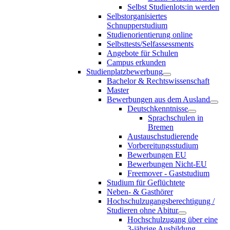
Selbst Studienlots:in werden
Selbstorganisiertes
Schnupperstudium
Studienorientierung online
Selbsttests/Selfassessments
Angebote für Schulen
Campus erkunden
Studienplatzbewerbung
Bachelor & Rechtswissenschaft
Master
Bewerbungen aus dem Ausland
Deutschkenntnisse
Sprachschulen in
Bremen
Austauschstudierende
Vorbereitungsstudium
Bewerbungen EU
Bewerbungen Nicht-EU
Freemover - Gaststudium
Studium für Geflüchtete
Neben- & Gasthörer
Hochschulzugangsberechtigung /
Studieren ohne Abitur
Hochschulzugang über eine
3-jährige Ausbildung