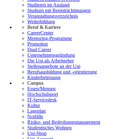
Studieren im Ausland
Studium mit Beeinträchtigungen
Veranstaltungsverzeichnis
Weiterbildung
Beruf & Karriere
CareerCenter
Mentoring-Programme
Promotion
Dual Career
Unternehmensgründung
Die Uni als Arbeitgeber
Stellenangebote an der Uni
Berufsausbildung und -orientierung
Kinderbetreuung
Campus
Essen/Mensen
Hochschulsport
IT-Servicedesk
Kultur
Lageplan
Notfälle
Risiko- und Bedrohungsmanagement
Studentisches Wohnen
Uni-Shop
Uni-Account