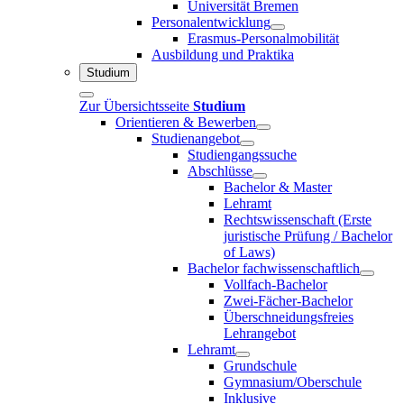
Universität Bremen
Personalentwicklung
Erasmus-Personalmobilität
Ausbildung und Praktika
Studium
Zur Übersichtsseite
Studium
Orientieren & Bewerben
Studienangebot
Studiengangssuche
Abschlüsse
Bachelor & Master
Lehramt
Rechtswissenschaft (Erste
juristische Prüfung / Bachelor
of Laws)
Bachelor fachwissenschaftlich
Vollfach-Bachelor
Zwei-Fächer-Bachelor
Überschneidungsfreies
Lehrangebot
Lehramt
Grundschule
Gymnasium/Oberschule
Inklusive