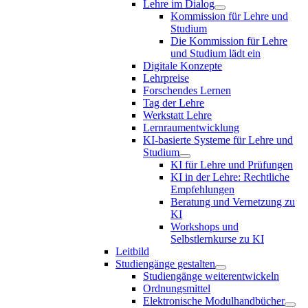
Lehre im Dialog
Kommission für Lehre und
Studium
Die Kommission für Lehre
und Studium lädt ein
Digitale Konzepte
Lehrpreise
Forschendes Lernen
Tag der Lehre
Werkstatt Lehre
Lernraumentwicklung
KI-basierte Systeme für Lehre und
Studium
KI für Lehre und Prüfungen
KI in der Lehre: Rechtliche
Empfehlungen
Beratung und Vernetzung zu
KI
Workshops und
Selbstlernkurse zu KI
Leitbild
Studiengänge gestalten
Studiengänge weiterentwickeln
Ordnungsmittel
Elektronische Modulhandbücher