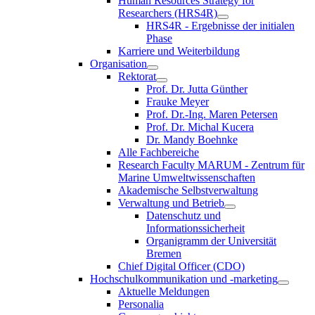
Human Resources Strategy for
Researchers (HRS4R)
HRS4R - Ergebnisse der initialen
Phase
Karriere und Weiterbildung
Organisation
Rektorat
Prof. Dr. Jutta Günther
Frauke Meyer
Prof. Dr.-Ing. Maren Petersen
Prof. Dr. Michal Kucera
Dr. Mandy Boehnke
Alle Fachbereiche
Research Faculty MARUM - Zentrum für
Marine Umweltwissenschaften
Akademische Selbstverwaltung
Verwaltung und Betrieb
Datenschutz und
Informationssicherheit
Organigramm der Universität
Bremen
Chief Digital Officer (CDO)
Hochschulkommunikation und -marketing
Aktuelle Meldungen
Personalia