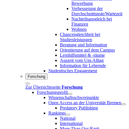
Bewerbung
Verbesserung der
Durchschnittsnote/Wartezeit
Nachteilsausgleich bei
Finanzen
Wohnen
Chancengleichheit bei
Studienleistungen
Beratung und Information
Orientierung auf dem Campus
Lernhilfsmittel & -räume
Auszeit vom Uni-Alltag
Information für Lehrende
Studentisches Engagement
Forschung
Zur Übersichtsseite
Forschung
Forschungsprofil
Wissenschaftsschwerpunkte
Open Access an der Universität Bremen
Predatory Publishing
Rankings
National
International
More Than Our Rank