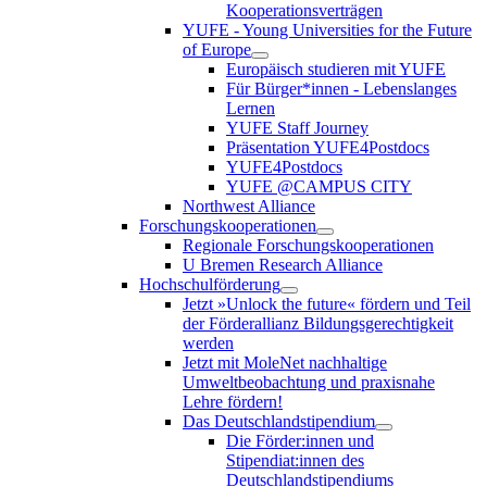
Kooperationsverträgen
YUFE - Young Universities for the Future
of Europe
Europäisch studieren mit YUFE
Für Bürger*innen - Lebenslanges
Lernen
YUFE Staff Journey
Präsentation YUFE4Postdocs
YUFE4Postdocs
YUFE @CAMPUS CITY
Northwest Alliance
Forschungskooperationen
Regionale Forschungskooperationen
U Bremen Research Alliance
Hochschulförderung
Jetzt »Unlock the future« fördern und Teil
der Förderallianz Bildungsgerechtigkeit
werden
Jetzt mit MoleNet nachhaltige
Umweltbeobachtung und praxisnahe
Lehre fördern!
Das Deutschlandstipendium
Die Förder:innen und
Stipendiat:innen des
Deutschlandstipendiums