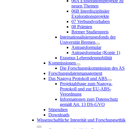
06A Explorationsprojekte zu
neuen Themen
06B Interdisziplinäre
Explorationsprojekte
07 Verbundvorhaben
08 Prämien
Bremer Studienpreis
Internationalisierungsfonds der
Universität Bremen
Antragsformular
Antragsformular (Kopie 1)
Erasmus Lehrendenmobilität
Kommissionen
Die Forschungskommission des AS
Forschungsdatenmanagement
Das Nagoya Protokoll und ABS
Projektabfrage zum Nagoya-
Protokoll und zur EU-ABS-
Verordnung
Informationen zum Datenschutz
gemäß Art. 13 DS-GVO
Stipendien
Downloads
Wissenschaftliche Integrität und Forschungsethik