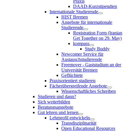
Praxis
DAAD-Kurzstipendien
Internationale Studierende
HIST Bremen
Angebote für internationale
Studierende
Registration Form (Iranian
Get Together on 29. May)
kompass
Study Buddy
Newcomer Service für
Austauschstudierende
Freemover - Gaststudium an der
Universität Bremen
Geflüchtete
Praxisorientiert studieren
Fächerübergreifende Angebote
Wissenschaftliches Schreiben
Studieren und dann?
Sich weiterbilden
Beratungsangebote
Gut lehren und lernen
Lehrprofil entwickeln
Transdisziplinarität
Open Educational Resources