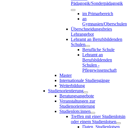
Pädagogik/Sonderpädagogik
im Primarbereich
an
Gymnasien/Oberschulen
Überschneidungsfreies
Lehrangebot
Lehramt an Berufsbildenden
Schulen
Berufliche Schule
Lehramt an
Berufsbildenden
Schulen -
Pflegewissenschaft
Master
Internationale Studiengänge
Weiterbildung
Studienorientierung
Beratungsangebote
Veranstaltungen zur
Studienorientierung
Studienlots:innen
Treffen mit einer Studienlotsin
oder einem Studienlotsen
Daten_Studienlotsen