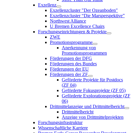
Exzellenz
Exzellenzcluster "Der Ozeanboden"
Exzellenzcluster “Die Marsperspektive”
Northwest Alliance
U Bremen Excellence Chairs
Forschungseinrichtungen & Projekte
ZWE
Promotionsprogramme
Anerkennung von
Promotionsprogrammen
Förderungen der DFG
Förderungen des Bundes
Förderungen der EU
Förderungen der ZF
Geförderte Projekte für Postdocs
(ZF 04)
Geförderte Fokusprojekte (ZF 05)
Geförderte Explorationsprojekte (ZF
06)
Drittmittelanzeige und Drittmittelbericht
Drittmittelbericht
Anzeige von Drittmittelprojekten
Forschungsinfrastruktur
Wissenschaftliche Karriere