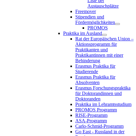
Liste der
Austauschplätze
Freemover
Stipendien und
Fördermöglichkeiten
PROMOS
Praktika im Ausland
Rat der Europäischen Union –
Aktionsprogramm für
Praktikanten und
Praktikantinnen mit einer
Behinderung
Erasmus Praktika für
Studierende
Erasmus Praktika für
Absolventen
Erasmus Forschungspraktika
für Doktorandinnen und
Doktoranden
Praktika im Lehramtsstudium
PROMOS Programm
RISE-Programm
ASA-Programm
Carlo-Schmid-Programm
Go East - Russland in der