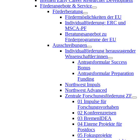
Bremen Early Career Researcher Development
Förderangebote & Service
Förderberatung
Fördermöglichkeiten der EU
Individualförderung: ERC und
MSCA-PF
Beratungsangebot zu
Förderprogramme der EU
Ausschreibungen
Individualförderung herausragender
Wissenschaftler:innen
Antragsformular Success
Bonus
Antragsformular Preparation
Funding
Northwest Impuls
Northwest Advanced
Zentrale Forschungsförderung ZF
01 Impulse für
Forschungsvorhaben
02 Konferenzreisen
03 BremenIDEA
04 Eigene Projekte für
Postdocs
05 Fokusprojekte