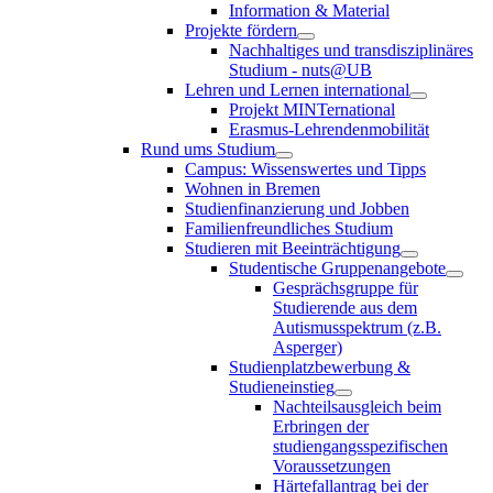
Information & Material
Projekte fördern
Nachhaltiges und transdisziplinäres
Studium - nuts@UB
Lehren und Lernen international
Projekt MINTernational
Erasmus-Lehrendenmobilität
Rund ums Studium
Campus: Wissenswertes und Tipps
Wohnen in Bremen
Studienfinanzierung und Jobben
Familienfreundliches Studium
Studieren mit Beeinträchtigung
Studentische Gruppenangebote
Gesprächsgruppe für
Studierende aus dem
Autismusspektrum (z.B.
Asperger)
Studienplatzbewerbung &
Studieneinstieg
Nachteilsausgleich beim
Erbringen der
studiengangsspezifischen
Voraussetzungen
Härtefallantrag bei der