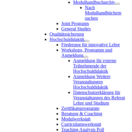
Modulhandbucharchiv
Nach
Modulhandbüchern
suchen
Joint Programs
General Studies
Qualitätssicherung
Hochschuldidaktik
Förderung für innovative Lehre
Workshops, Programm und
Anmeldung
Anmeldung für externe
Teilnehmende der
Hochschuldidaktik
Anmeldung Weitere
Veranstaltungen
Hochschuldidaktik
Datenschutzerklärung für
Veranstaltungen des Referat
Lehre und Studium
Zertifikatsprogramm
Beratung & Coaching
Modulwerkstatt
Curriculumswerkstatt
Teaching Analysis Poll