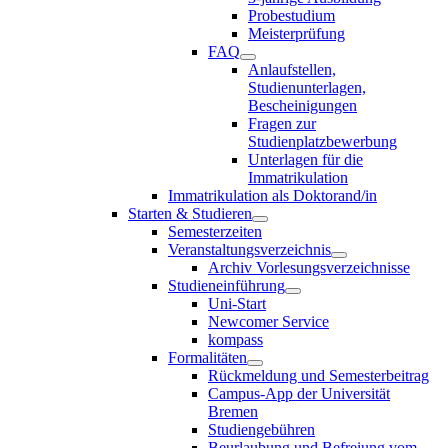
Probestudium
Meisterprüfung
FAQ
Anlaufstellen,
Studienunterlagen,
Bescheinigungen
Fragen zur
Studienplatzbewerbung
Unterlagen für die
Immatrikulation
Immatrikulation als Doktorand/in
Starten & Studieren
Semesterzeiten
Veranstaltungsverzeichnis
Archiv Vorlesungsverzeichnisse
Studieneinführung
Uni-Start
Newcomer Service
kompass
Formalitäten
Rückmeldung und Semesterbeitrag
Campus-App der Universität
Bremen
Studiengebühren
Beurlaubung und Befreiung vom