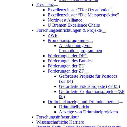
Exzellenz
Exzellenzcluster "Der Ozeanboden"
Exzellenzcluster “Die Marsperspektive”
Northwest Alliance
U Bremen Excellence Chairs
Forschungseinrichtungen & Projekte
ZWE
Promotionsprogramme
Anerkennung von
Promotionsprogrammen
Förderungen der DFG
Förderungen des Bundes
Förderungen der EU
Förderungen der ZF
Geförderte Projekte für Postdocs
(ZF 04)
Geförderte Fokusprojekte (ZF 05)
Geförderte Explorationsprojekte (ZF
06)
Drittmittelanzeige und Drittmittelbericht
Drittmittelbericht
Anzeige von Drittmittelprojekten
Forschungsinfrastruktur
Wissenschaftliche Karriere