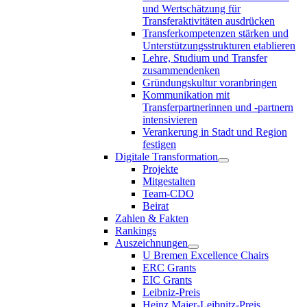
und Wertschätzung für
Transferaktivitäten ausdrücken
Transferkompetenzen stärken und
Unterstützungsstrukturen etablieren
Lehre, Studium und Transfer
zusammendenken
Gründungskultur voranbringen
Kommunikation mit
Transferpartnerinnen und -partnern
intensivieren
Verankerung in Stadt und Region
festigen
Digitale Transformation
Projekte
Mitgestalten
Team-CDO
Beirat
Zahlen & Fakten
Rankings
Auszeichnungen
U Bremen Excellence Chairs
ERC Grants
EIC Grants
Leibniz-Preis
Heinz Maier-Leibnitz-Preis