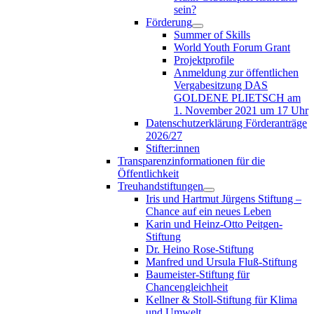
sein?
Förderung
Summer of Skills
World Youth Forum Grant
Projektprofile
Anmeldung zur öffentlichen
Vergabesitzung DAS
GOLDENE PLIETSCH am
1. November 2021 um 17 Uhr
Datenschutzerklärung Förderanträge
2026/27
Stifter:innen
Transparenzinformationen für die
Öffentlichkeit
Treuhandstiftungen
Iris und Hartmut Jürgens Stiftung –
Chance auf ein neues Leben
Karin und Heinz-Otto Peitgen-
Stiftung
Dr. Heino Rose-Stiftung
Manfred und Ursula Fluß-Stiftung
Baumeister-Stiftung für
Chancengleichheit
Kellner & Stoll-Stiftung für Klima
und Umwelt