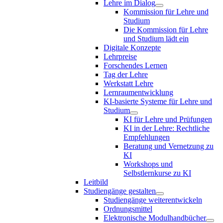
Lehre im Dialog
Kommission für Lehre und
Studium
Die Kommission für Lehre
und Studium lädt ein
Digitale Konzepte
Lehrpreise
Forschendes Lernen
Tag der Lehre
Werkstatt Lehre
Lernraumentwicklung
KI-basierte Systeme für Lehre und
Studium
KI für Lehre und Prüfungen
KI in der Lehre: Rechtliche
Empfehlungen
Beratung und Vernetzung zu
KI
Workshops und
Selbstlernkurse zu KI
Leitbild
Studiengänge gestalten
Studiengänge weiterentwickeln
Ordnungsmittel
Elektronische Modulhandbücher