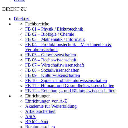
DIREKT ZU
Direkt zu
Fachbereiche
FB 01 – Physik / Elektrotechnik
FB 02 – Biologie / Chemie
FB 03 – Mathematik / Informatik
FB 04 – Produktionstechnik – Maschinenbau &
Verfahrenstechnik
FB 05 – Geowissenschaften
FB 06 – Rechtswissenschaft
FB 07 – Wirtschaftswissenschaft
FB 08 – Sozialwissenschaften
FB 09 – Kulturwissenschaften
FB 10 – Sprach- und Literaturwissenschaften
FB 11 – Human- und Gesundheitswissenschaften
FB 12 – Erziehungs- und Bildungswissenschaften
Einrichtungen
Einrichtungen von A-Z
Akademie für Weiterbildung
Arbeitssicherheit
AStA
BAföG-Amt
Beratungsstellen