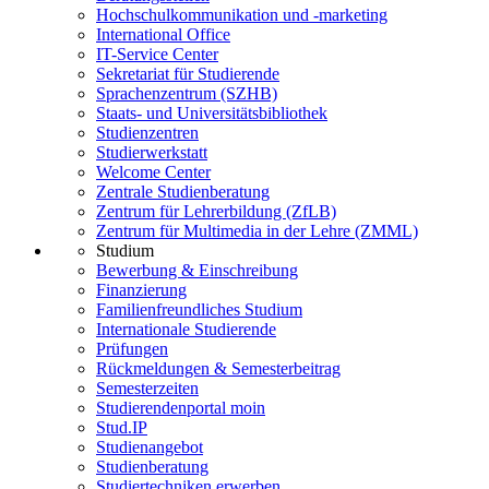
Hochschulkommunikation und -marketing
International Office
IT-Service Center
Sekretariat für Studierende
Sprachenzentrum (SZHB)
Staats- und Universitätsbibliothek
Studienzentren
Studierwerkstatt
Welcome Center
Zentrale Studienberatung
Zentrum für Lehrerbildung (ZfLB)
Zentrum für Multimedia in der Lehre (ZMML)
Studium
Bewerbung & Einschreibung
Finanzierung
Familienfreundliches Studium
Internationale Studierende
Prüfungen
Rückmeldungen & Semesterbeitrag
Semesterzeiten
Studierendenportal moin
Stud.IP
Studienangebot
Studienberatung
Studiertechniken erwerben