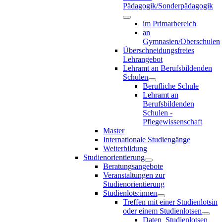
Pädagogik/Sonderpädagogik
im Primarbereich
an
Gymnasien/Oberschulen
Überschneidungsfreies
Lehrangebot
Lehramt an Berufsbildenden
Schulen
Berufliche Schule
Lehramt an
Berufsbildenden
Schulen -
Pflegewissenschaft
Master
Internationale Studiengänge
Weiterbildung
Studienorientierung
Beratungsangebote
Veranstaltungen zur
Studienorientierung
Studienlots:innen
Treffen mit einer Studienlotsin
oder einem Studienlotsen
Daten_Studienlotsen