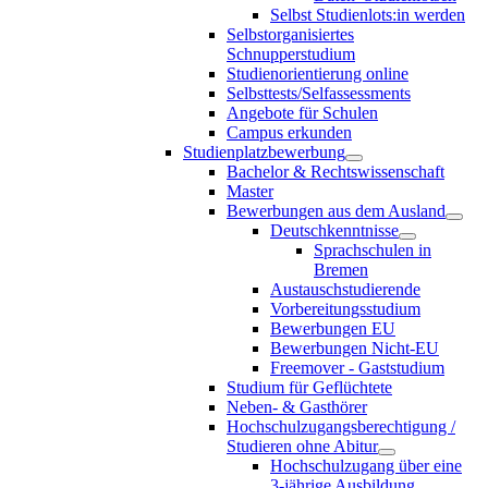
Selbst Studienlots:in werden
Selbstorganisiertes
Schnupperstudium
Studienorientierung online
Selbsttests/Selfassessments
Angebote für Schulen
Campus erkunden
Studienplatzbewerbung
Bachelor & Rechtswissenschaft
Master
Bewerbungen aus dem Ausland
Deutschkenntnisse
Sprachschulen in
Bremen
Austauschstudierende
Vorbereitungsstudium
Bewerbungen EU
Bewerbungen Nicht-EU
Freemover - Gaststudium
Studium für Geflüchtete
Neben- & Gasthörer
Hochschulzugangsberechtigung /
Studieren ohne Abitur
Hochschulzugang über eine
3-jährige Ausbildung