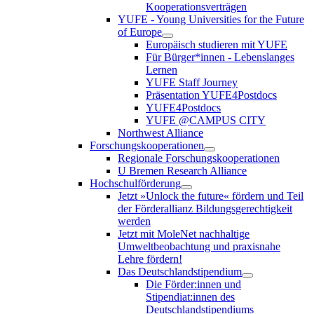
Kooperationsverträgen
YUFE - Young Universities for the Future
of Europe
Europäisch studieren mit YUFE
Für Bürger*innen - Lebenslanges
Lernen
YUFE Staff Journey
Präsentation YUFE4Postdocs
YUFE4Postdocs
YUFE @CAMPUS CITY
Northwest Alliance
Forschungskooperationen
Regionale Forschungskooperationen
U Bremen Research Alliance
Hochschulförderung
Jetzt »Unlock the future« fördern und Teil
der Förderallianz Bildungsgerechtigkeit
werden
Jetzt mit MoleNet nachhaltige
Umweltbeobachtung und praxisnahe
Lehre fördern!
Das Deutschlandstipendium
Die Förder:innen und
Stipendiat:innen des
Deutschlandstipendiums