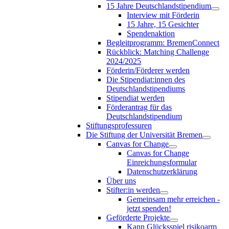
15 Jahre Deutschlandstipendium
Interview mit Förderin
15 Jahre, 15 Gesichter
Spendenaktion
Begleitprogramm: BremenConnect
Rückblick: Matching Challenge
2024/2025
Förderin/Förderer werden
Die Stipendiat:innen des
Deutschlandstipendiums
Stipendiat werden
Förderantrag für das
Deutschlandstipendium
Stiftungsprofessuren
Die Stiftung der Universität Bremen
Canvas for Change
Canvas for Change
Einreichungsformular
Datenschutzerklärung
Über uns
Stifter:in werden
Gemeinsam mehr erreichen -
jetzt spenden!
Geförderte Projekte
Kann Glücksspiel risikoarm