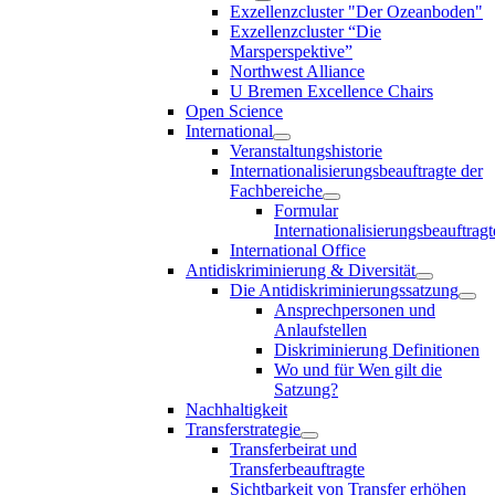
Exzellenzcluster "Der Ozeanboden"
Exzellenzcluster “Die
Marsperspektive”
Northwest Alliance
U Bremen Excellence Chairs
Open Science
International
Veranstaltungshistorie
Internationalisierungsbeauftragte der
Fachbereiche
Formular
Internationalisierungsbeauftragt
International Office
Antidiskriminierung & Diversität
Die Antidiskriminierungssatzung
Ansprechpersonen und
Anlaufstellen
Diskriminierung Definitionen
Wo und für Wen gilt die
Satzung?
Nachhaltigkeit
Transferstrategie
Transferbeirat und
Transferbeauftragte
Sichtbarkeit von Transfer erhöhen