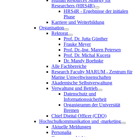
Human Resources Strategy for
Researchers (HRS4R)
HRS4R - Ergebnisse der initialen
Phase
Karriere und Weiterbildung
Organisation
Rektorat
Prof. Dr. Jutta Günther
Frauke Meyer
Prof. Dr.-Ing. Maren Petersen
Prof. Dr. Michal Kucera
Dr. Mandy Boehnke
Alle Fachbereiche
Research Faculty MARUM - Zentrum für
Marine Umweltwissenschaften
Akademische Selbstverwaltung
Verwaltung und Betrieb
Datenschutz und
Informationssicherheit
Organigramm der Universität
Bremen
Chief Digital Officer (CDO)
Hochschulkommunikation und -marketing
Aktuelle Meldungen
Personalia