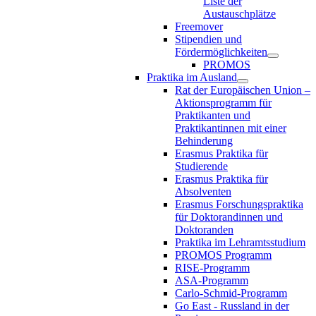
Liste der
Austauschplätze
Freemover
Stipendien und
Fördermöglichkeiten
PROMOS
Praktika im Ausland
Rat der Europäischen Union –
Aktionsprogramm für
Praktikanten und
Praktikantinnen mit einer
Behinderung
Erasmus Praktika für
Studierende
Erasmus Praktika für
Absolventen
Erasmus Forschungspraktika
für Doktorandinnen und
Doktoranden
Praktika im Lehramtsstudium
PROMOS Programm
RISE-Programm
ASA-Programm
Carlo-Schmid-Programm
Go East - Russland in der