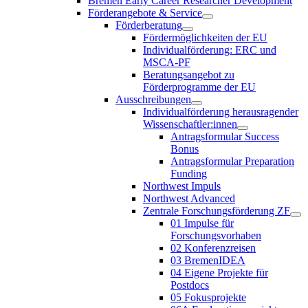
Bremen Early Career Researcher Development
Förderangebote & Service
Förderberatung
Fördermöglichkeiten der EU
Individualförderung: ERC und
MSCA-PF
Beratungsangebot zu
Förderprogramme der EU
Ausschreibungen
Individualförderung herausragender
Wissenschaftler:innen
Antragsformular Success
Bonus
Antragsformular Preparation
Funding
Northwest Impuls
Northwest Advanced
Zentrale Forschungsförderung ZF
01 Impulse für
Forschungsvorhaben
02 Konferenzreisen
03 BremenIDEA
04 Eigene Projekte für
Postdocs
05 Fokusprojekte