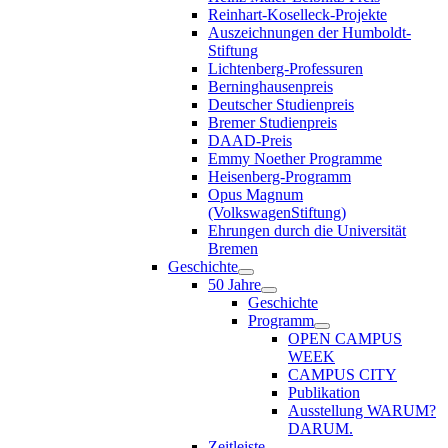
Reinhart-Koselleck-Projekte
Auszeichnungen der Humboldt-
Stiftung
Lichtenberg-Professuren
Berninghausenpreis
Deutscher Studienpreis
Bremer Studienpreis
DAAD-Preis
Emmy Noether Programme
Heisenberg-Programm
Opus Magnum
(VolkswagenStiftung)
Ehrungen durch die Universität
Bremen
Geschichte
50 Jahre
Geschichte
Programm
OPEN CAMPUS
WEEK
CAMPUS CITY
Publikation
Ausstellung WARUM?
DARUM.
Zeitleiste