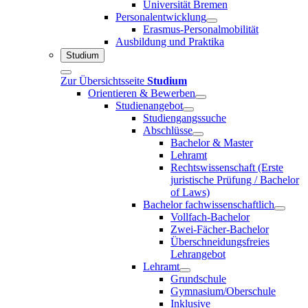
Universität Bremen
Personalentwicklung
Erasmus-Personalmobilität
Ausbildung und Praktika
Studium
Zur Übersichtsseite
Studium
Orientieren & Bewerben
Studienangebot
Studiengangssuche
Abschlüsse
Bachelor & Master
Lehramt
Rechtswissenschaft (Erste
juristische Prüfung / Bachelor
of Laws)
Bachelor fachwissenschaftlich
Vollfach-Bachelor
Zwei-Fächer-Bachelor
Überschneidungsfreies
Lehrangebot
Lehramt
Grundschule
Gymnasium/Oberschule
Inklusive