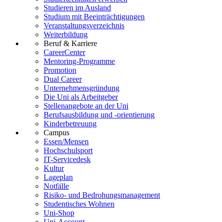
Studieren im Ausland
Studium mit Beeinträchtigungen
Veranstaltungsverzeichnis
Weiterbildung
Beruf & Karriere
CareerCenter
Mentoring-Programme
Promotion
Dual Career
Unternehmensgründung
Die Uni als Arbeitgeber
Stellenangebote an der Uni
Berufsausbildung und -orientierung
Kinderbetreuung
Campus
Essen/Mensen
Hochschulsport
IT-Servicedesk
Kultur
Lageplan
Notfälle
Risiko- und Bedrohungsmanagement
Studentisches Wohnen
Uni-Shop
Uni-Account