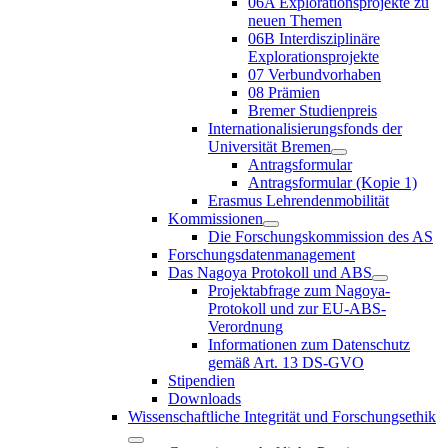
06A Explorationsprojekte zu
neuen Themen
06B Interdisziplinäre
Explorationsprojekte
07 Verbundvorhaben
08 Prämien
Bremer Studienpreis
Internationalisierungsfonds der
Universität Bremen
Antragsformular
Antragsformular (Kopie 1)
Erasmus Lehrendenmobilität
Kommissionen
Die Forschungskommission des AS
Forschungsdatenmanagement
Das Nagoya Protokoll und ABS
Projektabfrage zum Nagoya-
Protokoll und zur EU-ABS-
Verordnung
Informationen zum Datenschutz
gemäß Art. 13 DS-GVO
Stipendien
Downloads
Wissenschaftliche Integrität und Forschungsethik