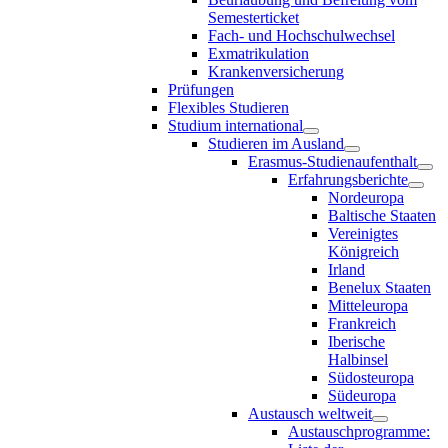
Semesterticket
Fach- und Hochschulwechsel
Exmatrikulation
Krankenversicherung
Prüfungen
Flexibles Studieren
Studium international
Studieren im Ausland
Erasmus-Studienaufenthalt
Erfahrungsberichte
Nordeuropa
Baltische Staaten
Vereinigtes
Königreich
Irland
Benelux Staaten
Mitteleuropa
Frankreich
Iberische
Halbinsel
Südosteuropa
Südeuropa
Austausch weltweit
Austauschprogramme: