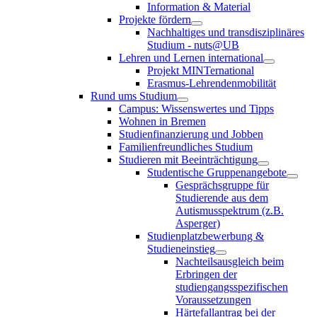
Information & Material
Projekte fördern
Nachhaltiges und transdisziplinäres
Studium - nuts@UB
Lehren und Lernen international
Projekt MINTernational
Erasmus-Lehrendenmobilität
Rund ums Studium
Campus: Wissenswertes und Tipps
Wohnen in Bremen
Studienfinanzierung und Jobben
Familienfreundliches Studium
Studieren mit Beeinträchtigung
Studentische Gruppenangebote
Gesprächsgruppe für
Studierende aus dem
Autismusspektrum (z.B.
Asperger)
Studienplatzbewerbung &
Studieneinstieg
Nachteilsausgleich beim
Erbringen der
studiengangsspezifischen
Voraussetzungen
Härtefallantrag bei der