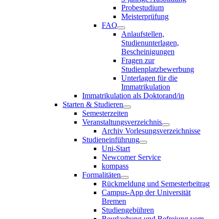
Probestudium
Meisterprüfung
FAQ
Anlaufstellen,
Studienunterlagen,
Bescheinigungen
Fragen zur
Studienplatzbewerbung
Unterlagen für die
Immatrikulation
Immatrikulation als Doktorand/in
Starten & Studieren
Semesterzeiten
Veranstaltungsverzeichnis
Archiv Vorlesungsverzeichnisse
Studieneinführung
Uni-Start
Newcomer Service
kompass
Formalitäten
Rückmeldung und Semesterbeitrag
Campus-App der Universität
Bremen
Studiengebühren
Beurlaubung und Befreiung vom