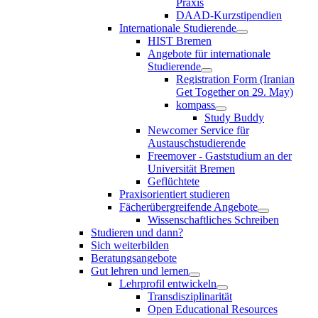
Praxis
DAAD-Kurzstipendien
Internationale Studierende
HIST Bremen
Angebote für internationale
Studierende
Registration Form (Iranian
Get Together on 29. May)
kompass
Study Buddy
Newcomer Service für
Austauschstudierende
Freemover - Gaststudium an der
Universität Bremen
Geflüchtete
Praxisorientiert studieren
Fächerübergreifende Angebote
Wissenschaftliches Schreiben
Studieren und dann?
Sich weiterbilden
Beratungsangebote
Gut lehren und lernen
Lehrprofil entwickeln
Transdisziplinarität
Open Educational Resources