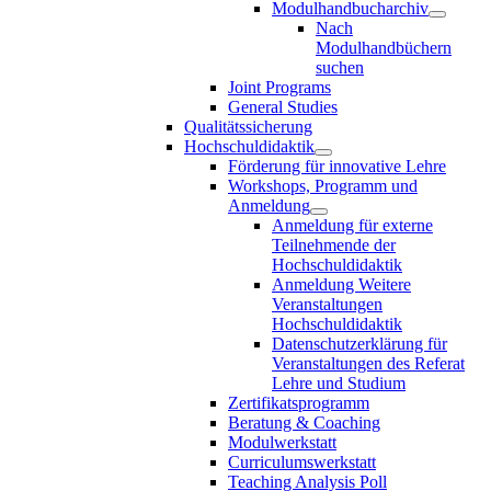
Modulhandbucharchiv
Nach
Modulhandbüchern
suchen
Joint Programs
General Studies
Qualitätssicherung
Hochschuldidaktik
Förderung für innovative Lehre
Workshops, Programm und
Anmeldung
Anmeldung für externe
Teilnehmende der
Hochschuldidaktik
Anmeldung Weitere
Veranstaltungen
Hochschuldidaktik
Datenschutzerklärung für
Veranstaltungen des Referat
Lehre und Studium
Zertifikatsprogramm
Beratung & Coaching
Modulwerkstatt
Curriculumswerkstatt
Teaching Analysis Poll