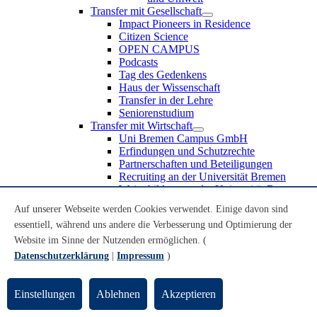
Transfer mit Gesellschaft
Impact Pioneers in Residence
Citizen Science
OPEN CAMPUS
Podcasts
Tag des Gedenkens
Haus der Wissenschaft
Transfer in der Lehre
Seniorenstudium
Transfer mit Wirtschaft
Uni Bremen Campus GmbH
Erfindungen und Schutzrechte
Partnerschaften und Beteiligungen
Recruiting an der Universität Bremen
Weiterbildung an der Universität Bremen
Transfer mit Schule
Auf unserer Webseite werden Cookies verwendet. Einige davon sind
Schülerinnen und Schüler
essentiell, während uns andere die Verbesserung und Optimierung der
MINT-Schnupperstudium
Schulklassen
Website im Sinne der Nutzenden ermöglichen. (
Lehrkräfte
Datenschutzerklärung
|
Impressum
)
Gründungsunterstützung
UniTransfer - Servicestelle für Transferaktivitäten
Einstellungen
Ablehnen
Akzeptieren
Transfermagazin der Universität Bremen
Transferpreis der Universität Bremen