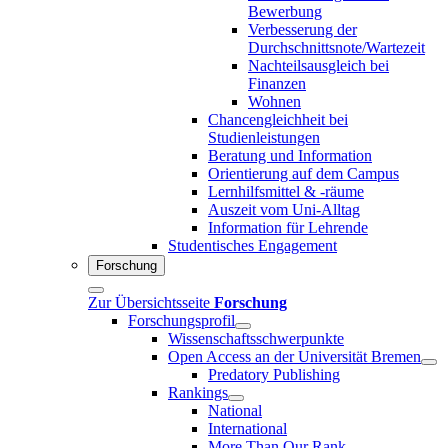
Bewerbung
Verbesserung der
Durchschnittsnote/Wartezeit
Nachteilsausgleich bei
Finanzen
Wohnen
Chancengleichheit bei
Studienleistungen
Beratung und Information
Orientierung auf dem Campus
Lernhilfsmittel & -räume
Auszeit vom Uni-Alltag
Information für Lehrende
Studentisches Engagement
Forschung
Zur Übersichtsseite
Forschung
Forschungsprofil
Wissenschaftsschwerpunkte
Open Access an der Universität Bremen
Predatory Publishing
Rankings
National
International
More Than Our Rank