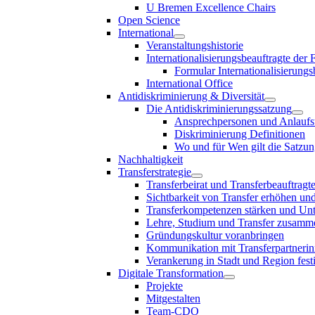
U Bremen Excellence Chairs
Open Science
International
Veranstaltungshistorie
Internationalisierungsbeauftragte der
Formular Internationalisierungs
International Office
Antidiskriminierung & Diversität
Die Antidiskriminierungssatzung
Ansprechpersonen und Anlaufst
Diskriminierung Definitionen
Wo und für Wen gilt die Satzu
Nachhaltigkeit
Transferstrategie
Transferbeirat und Transferbeauftragt
Sichtbarkeit von Transfer erhöhen un
Transferkompetenzen stärken und Unte
Lehre, Studium und Transfer zusam
Gründungskultur voranbringen
Kommunikation mit Transferpartnerinn
Verankerung in Stadt und Region fest
Digitale Transformation
Projekte
Mitgestalten
Team-CDO