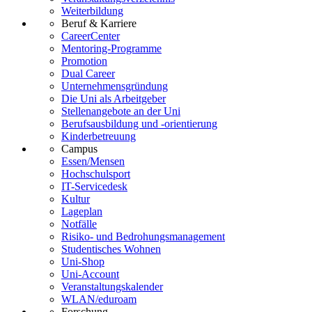
Weiterbildung
Beruf & Karriere
CareerCenter
Mentoring-Programme
Promotion
Dual Career
Unternehmensgründung
Die Uni als Arbeitgeber
Stellenangebote an der Uni
Berufsausbildung und -orientierung
Kinderbetreuung
Campus
Essen/Mensen
Hochschulsport
IT-Servicedesk
Kultur
Lageplan
Notfälle
Risiko- und Bedrohungsmanagement
Studentisches Wohnen
Uni-Shop
Uni-Account
Veranstaltungskalender
WLAN/eduroam
Forschung