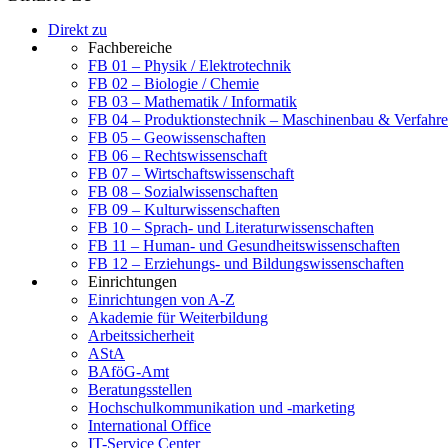
Direkt zu
Fachbereiche
FB 01 – Physik / Elektrotechnik
FB 02 – Biologie / Chemie
FB 03 – Mathematik / Informatik
FB 04 – Produktionstechnik – Maschinenbau & Verfahre
FB 05 – Geowissenschaften
FB 06 – Rechtswissenschaft
FB 07 – Wirtschaftswissenschaft
FB 08 – Sozialwissenschaften
FB 09 – Kulturwissenschaften
FB 10 – Sprach- und Literaturwissenschaften
FB 11 – Human- und Gesundheitswissenschaften
FB 12 – Erziehungs- und Bildungswissenschaften
Einrichtungen
Einrichtungen von A-Z
Akademie für Weiterbildung
Arbeitssicherheit
AStA
BAföG-Amt
Beratungsstellen
Hochschulkommunikation und -marketing
International Office
IT-Service Center