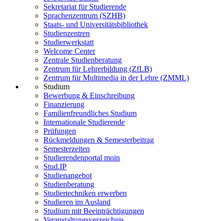
Sekretariat für Studierende
Sprachenzentrum (SZHB)
Staats- und Universitätsbibliothek
Studienzentren
Studierwerkstatt
Welcome Center
Zentrale Studienberatung
Zentrum für Lehrerbildung (ZfLB)
Zentrum für Multimedia in der Lehre (ZMML)
Studium
Bewerbung & Einschreibung
Finanzierung
Familienfreundliches Studium
Internationale Studierende
Prüfungen
Rückmeldungen & Semesterbeitrag
Semesterzeiten
Studierendenportal moin
Stud.IP
Studienangebot
Studienberatung
Studiertechniken erwerben
Studieren im Ausland
Studium mit Beeinträchtigungen
Veranstaltungsverzeichnis