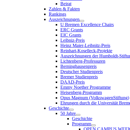
Beirat
Zahlen & Fakten
Rankings
Auszeichnungen
U Bremen Excellence Chairs
ERC Grants
EIC Grants
Leibniz-Preis
Heinz Maier-Leibnitz-Preis
Reinhart-Koselleck-Projekte
Auszeichnungen der Humboldt-Stiftu
Lichtenberg-Professuren
Berninghausenpreis
Deutscher Studienpreis
Bremer Studienpreis
DAAD-Preis
Emmy Noether Programme
Heisenberg-Programm
Opus Magnum (VolkswagenStiftung)
Ehrungen durch die Universität Brem
Geschichte
50 Jahre
Geschichte
Programm
OPEN CAMPUS WEE