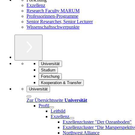
Exzellenz
Research Faculty MARUM
Professorinnen-Programme
Senior Researcher, Senior Lecturer
Wissenschaftsschwerpunkte
Universität
Studium
Forschung
Kooperation & Transfer
Universität
Zur Übersichtsseite
Universität
Profil
Leitbild
Exzellenz
Exzellenzcluster "Der Ozeanboden"
Exzellenzcluster “Die Marsperspektiv
Northwest Alliance