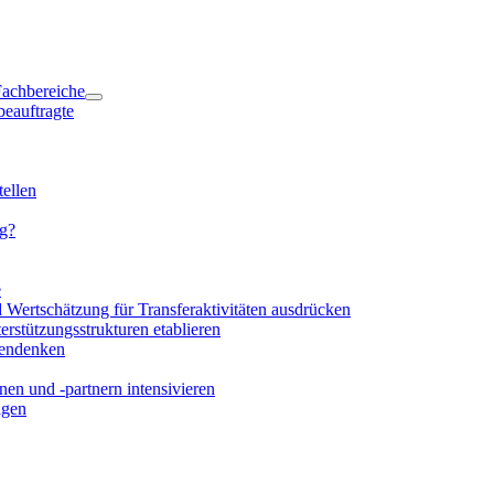
 Fachbereiche
beauftragte
ellen
ng?
e
d Wertschätzung für Transferaktivitäten ausdrücken
rstützungsstrukturen etablieren
mendenken
en und -partnern intensivieren
igen