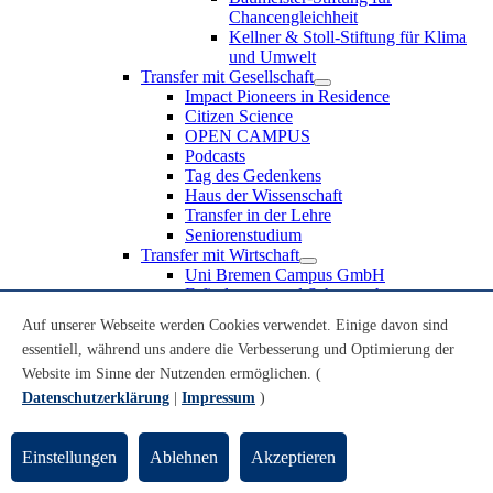
Chancengleichheit
Kellner & Stoll-Stiftung für Klima
und Umwelt
Transfer mit Gesellschaft
Impact Pioneers in Residence
Citizen Science
OPEN CAMPUS
Podcasts
Tag des Gedenkens
Haus der Wissenschaft
Transfer in der Lehre
Seniorenstudium
Transfer mit Wirtschaft
Uni Bremen Campus GmbH
Erfindungen und Schutzrechte
Partnerschaften und Beteiligungen
Auf unserer Webseite werden Cookies verwendet. Einige davon sind
Recruiting an der Universität Bremen
essentiell, während uns andere die Verbesserung und Optimierung der
Weiterbildung an der Universität Bremen
Transfer mit Schule
Website im Sinne der Nutzenden ermöglichen. (
Schülerinnen und Schüler
Datenschutzerklärung
|
Impressum
)
MINT-Schnupperstudium
Schulklassen
Lehrkräfte
Einstellungen
Ablehnen
Akzeptieren
Gründungsunterstützung
UniTransfer - Servicestelle für Transferaktivitäten