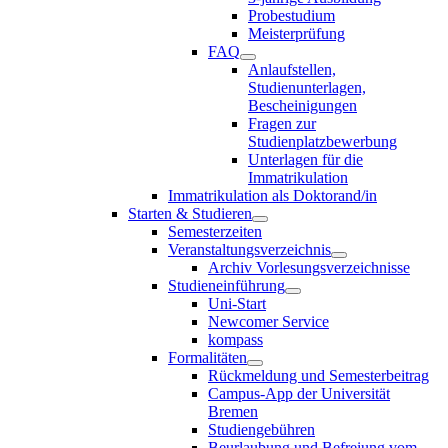
Probestudium
Meisterprüfung
FAQ
Anlaufstellen,
Studienunterlagen,
Bescheinigungen
Fragen zur
Studienplatzbewerbung
Unterlagen für die
Immatrikulation
Immatrikulation als Doktorand/in
Starten & Studieren
Semesterzeiten
Veranstaltungsverzeichnis
Archiv Vorlesungsverzeichnisse
Studieneinführung
Uni-Start
Newcomer Service
kompass
Formalitäten
Rückmeldung und Semesterbeitrag
Campus-App der Universität
Bremen
Studiengebühren
Beurlaubung und Befreiung vom