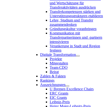
und Wertschätzung für
Transferaktivitäten ausdrücken
Transferkompetenzen stärken und
Unterstützungsstrukturen etablieren
Lehre, Studium und Transfer
zusammendenken
Gründungskultur voranbringen
Kommunikation mit
Transferpartnerinnen und -partnern
intensivieren
Verankerung in Stadt und Region
festigen
Digitale Transformation
Projekte
Mitgestalten
Team-CDO
Beirat
Zahlen & Fakten
Rankings
Auszeichnungen
U Bremen Excellence Chairs
ERC Grants
EIC Grants
Leibniz-Preis
Heinz Maier-Leibnitz-Preis