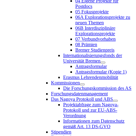
04 Eigene Projekte für
Postdocs
05 Fokusprojekte
06A Explorationsprojekte zu
neuen Themen
06B Interdisziplinäre
Explorationsprojekte
07 Verbundvorhaben
08 Prämien
Bremer Studienpreis
Internationalisierungsfonds der
Universität Bremen
Antragsformular
Antragsformular (Kopie 1)
Erasmus Lehrendenmobilität
Kommissionen
Die Forschungskommission des AS
Forschungsdatenmanagement
Das Nagoya Protokoll und ABS
Projektabfrage zum Nagoya-
Protokoll und zur EU-ABS-
Verordnung
Informationen zum Datenschutz
gemäß Art. 13 DS-GVO
Stipendien