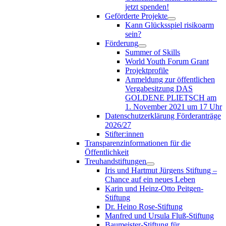
jetzt spenden!
Geförderte Projekte
Kann Glücksspiel risikoarm
sein?
Förderung
Summer of Skills
World Youth Forum Grant
Projektprofile
Anmeldung zur öffentlichen
Vergabesitzung DAS
GOLDENE PLIETSCH am
1. November 2021 um 17 Uhr
Datenschutzerklärung Förderanträge
2026/27
Stifter:innen
Transparenzinformationen für die
Öffentlichkeit
Treuhandstiftungen
Iris und Hartmut Jürgens Stiftung –
Chance auf ein neues Leben
Karin und Heinz-Otto Peitgen-
Stiftung
Dr. Heino Rose-Stiftung
Manfred und Ursula Fluß-Stiftung
Baumeister-Stiftung für