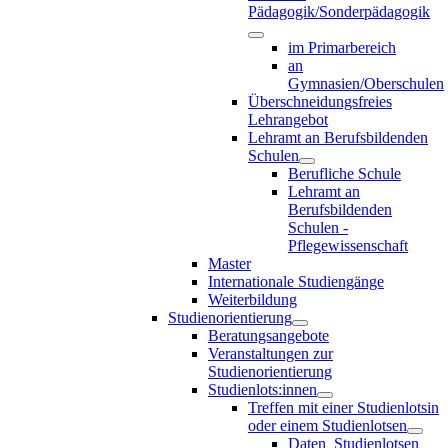
Pädagogik/Sonderpädagogik
im Primarbereich
an
Gymnasien/Oberschulen
Überschneidungsfreies
Lehrangebot
Lehramt an Berufsbildenden
Schulen
Berufliche Schule
Lehramt an
Berufsbildenden
Schulen -
Pflegewissenschaft
Master
Internationale Studiengänge
Weiterbildung
Studienorientierung
Beratungsangebote
Veranstaltungen zur
Studienorientierung
Studienlots:innen
Treffen mit einer Studienlotsin
oder einem Studienlotsen
Daten_Studienlotsen