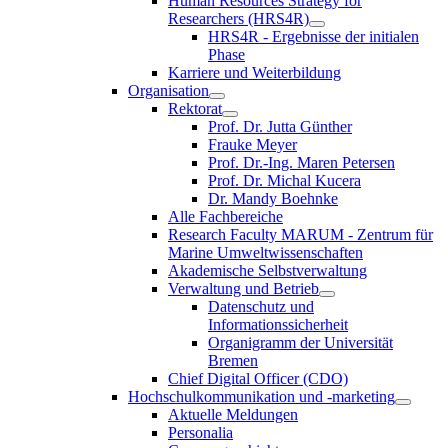
Human Resources Strategy for
Researchers (HRS4R)
HRS4R - Ergebnisse der initialen
Phase
Karriere und Weiterbildung
Organisation
Rektorat
Prof. Dr. Jutta Günther
Frauke Meyer
Prof. Dr.-Ing. Maren Petersen
Prof. Dr. Michal Kucera
Dr. Mandy Boehnke
Alle Fachbereiche
Research Faculty MARUM - Zentrum für
Marine Umweltwissenschaften
Akademische Selbstverwaltung
Verwaltung und Betrieb
Datenschutz und
Informationssicherheit
Organigramm der Universität
Bremen
Chief Digital Officer (CDO)
Hochschulkommunikation und -marketing
Aktuelle Meldungen
Personalia