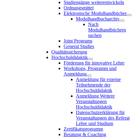
Studiengänge weiterentwickeln
Ordnungsmittel
Elektronische Modulhandbücher
Modulhandbucharchiv
Nach
Modulhandbüchern
suchen
Joint Programs
General Studies
Qualitätssicherung
Hochschuldidaktik
Förderung für innovative Lehre
Workshops, Programm und
Anmeldung
Anmeldung für externe
Teilnehmende der
Hochschuldidaktik
Anmeldung Weitere
Veranstaltungen
Hochschuldidaktik
Datenschutzerklärung für
Veranstaltungen des Referat
Lehre und Studium
Zertifikatsprogramm
Beratung & Coaching