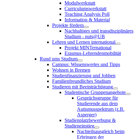
Modulwerkstatt
Curriculumswerkstatt
Teaching Analysis Poll
Information & Material
Projekte fördern
Nachhaltiges und transdisziplinäres
Studium - nuts@UB
Lehren und Lernen international
Projekt MINTernational
Erasmus-Lehrendenmobilität
Rund ums Studium
Campus: Wissenswertes und Tipps
Wohnen in Bremen
Studienfinanzierung und Jobben
Familienfreundliches Studium
Studieren mit Beeinträchtigung
Studentische Gruppenangebote
Gesprächsgruppe für
Studierende aus dem
Autismusspektrum (z.B.
Asperger)
Studienplatzbewerbung &
Studieneinstieg
Nachteilsausgleich beim
Erbringen der