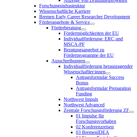
Anzeige von Drittmittelprojekten
Forschungsinfrastruktur
Wissenschaftliche Karriere
Bremen Early Career Researcher Development
Förderangebote & Service
Förderberatung
Fördermöglichkeiten der EU
Individualförderung: ERC und
MSCA-PF
Beratungsangebot zu
Förderprogramme der EU
Ausschreibungen
Individualförderung herausragender
Wissenschaftler:innen
Antragsformular Success
Bonus
Antragsformular Preparation
Funding
Northwest Impuls
Northwest Advanced
Zentrale Forschungsförderung ZF
01 Impulse für
Forschungsvorhaben
02 Konferenzreisen
03 BremenIDEA