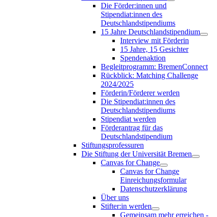
Die Förder:innen und
Stipendiat:innen des
Deutschlandstipendiums
15 Jahre Deutschlandstipendium
Interview mit Förderin
15 Jahre, 15 Gesichter
Spendenaktion
Begleitprogramm: BremenConnect
Rückblick: Matching Challenge
2024/2025
Förderin/Förderer werden
Die Stipendiat:innen des
Deutschlandstipendiums
Stipendiat werden
Förderantrag für das
Deutschlandstipendium
Stiftungsprofessuren
Die Stiftung der Universität Bremen
Canvas for Change
Canvas for Change
Einreichungsformular
Datenschutzerklärung
Über uns
Stifter:in werden
Gemeinsam mehr erreichen -