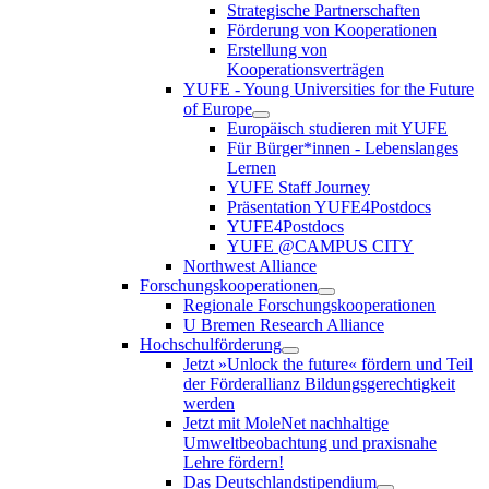
Strategische Partnerschaften
Förderung von Kooperationen
Erstellung von
Kooperationsverträgen
YUFE - Young Universities for the Future
of Europe
Europäisch studieren mit YUFE
Für Bürger*innen - Lebenslanges
Lernen
YUFE Staff Journey
Präsentation YUFE4Postdocs
YUFE4Postdocs
YUFE @CAMPUS CITY
Northwest Alliance
Forschungskooperationen
Regionale Forschungskooperationen
U Bremen Research Alliance
Hochschulförderung
Jetzt »Unlock the future« fördern und Teil
der Förderallianz Bildungsgerechtigkeit
werden
Jetzt mit MoleNet nachhaltige
Umweltbeobachtung und praxisnahe
Lehre fördern!
Das Deutschlandstipendium