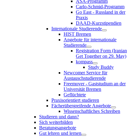
ASA-Programm
Carlo-Schmid-Programm
Go East - Russland in der
Praxis
DAAD-Kurzstipendien
Internationale Studierende
HIST Bremen
Angebote für internationale
Studierende
Registration Form (Iranian
Get Together on 29. May)
kompass
Study Buddy
Newcomer Service für
Austauschstudierende
Freemover - Gaststudium an der
Universität Bremen
Geflüchtete
Praxisorientiert studieren
Fächerübergreifende Angebote
Wissenschaftliches Schreiben
Studieren und dann?
Sich weiterbilden
Beratungsangebote
Gut lehren und lernen