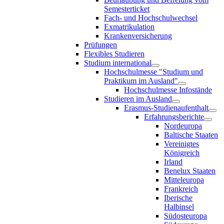
Semesterticket
Fach- und Hochschulwechsel
Exmatrikulation
Krankenversicherung
Prüfungen
Flexibles Studieren
Studium international
Hochschulmesse "Studium und
Praktikum im Ausland"
Hochschulmesse Infostände
Studieren im Ausland
Erasmus-Studienaufenthalt
Erfahrungsberichte
Nordeuropa
Baltische Staaten
Vereinigtes
Königreich
Irland
Benelux Staaten
Mitteleuropa
Frankreich
Iberische
Halbinsel
Südosteuropa