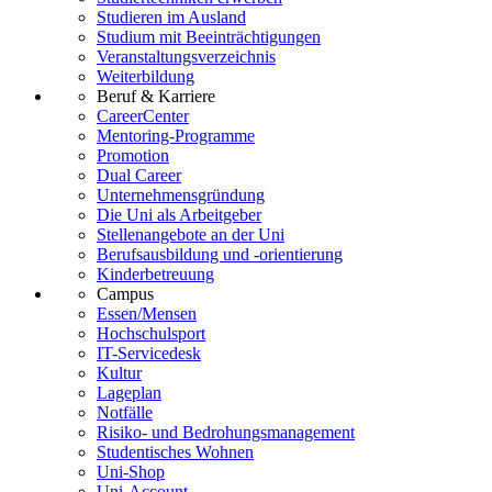
Studieren im Ausland
Studium mit Beeinträchtigungen
Veranstaltungsverzeichnis
Weiterbildung
Beruf & Karriere
CareerCenter
Mentoring-Programme
Promotion
Dual Career
Unternehmensgründung
Die Uni als Arbeitgeber
Stellenangebote an der Uni
Berufsausbildung und -orientierung
Kinderbetreuung
Campus
Essen/Mensen
Hochschulsport
IT-Servicedesk
Kultur
Lageplan
Notfälle
Risiko- und Bedrohungsmanagement
Studentisches Wohnen
Uni-Shop
Uni-Account