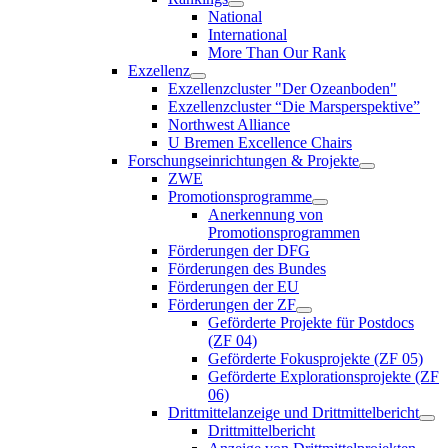
National
International
More Than Our Rank
Exzellenz
Exzellenzcluster "Der Ozeanboden"
Exzellenzcluster “Die Marsperspektive”
Northwest Alliance
U Bremen Excellence Chairs
Forschungseinrichtungen & Projekte
ZWE
Promotionsprogramme
Anerkennung von
Promotionsprogrammen
Förderungen der DFG
Förderungen des Bundes
Förderungen der EU
Förderungen der ZF
Geförderte Projekte für Postdocs
(ZF 04)
Geförderte Fokusprojekte (ZF 05)
Geförderte Explorationsprojekte (ZF
06)
Drittmittelanzeige und Drittmittelbericht
Drittmittelbericht