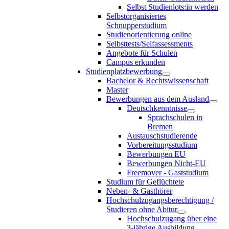
Selbst Studienlots:in werden
Selbstorganisiertes
Schnupperstudium
Studienorientierung online
Selbsttests/Selfassessments
Angebote für Schulen
Campus erkunden
Studienplatzbewerbung
Bachelor & Rechtswissenschaft
Master
Bewerbungen aus dem Ausland
Deutschkenntnisse
Sprachschulen in
Bremen
Austauschstudierende
Vorbereitungsstudium
Bewerbungen EU
Bewerbungen Nicht-EU
Freemover - Gaststudium
Studium für Geflüchtete
Neben- & Gasthörer
Hochschulzugangsberechtigung /
Studieren ohne Abitur
Hochschulzugang über eine
3-jährige Ausbildung