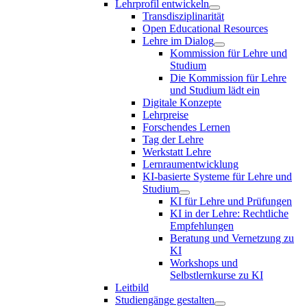
Lehrprofil entwickeln
Transdisziplinarität
Open Educational Resources
Lehre im Dialog
Kommission für Lehre und
Studium
Die Kommission für Lehre
und Studium lädt ein
Digitale Konzepte
Lehrpreise
Forschendes Lernen
Tag der Lehre
Werkstatt Lehre
Lernraumentwicklung
KI-basierte Systeme für Lehre und
Studium
KI für Lehre und Prüfungen
KI in der Lehre: Rechtliche
Empfehlungen
Beratung und Vernetzung zu
KI
Workshops und
Selbstlernkurse zu KI
Leitbild
Studiengänge gestalten