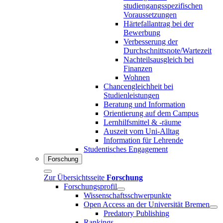
studiengangsspezifischen
Voraussetzungen
Härtefallantrag bei der
Bewerbung
Verbesserung der
Durchschnittsnote/Wartezeit
Nachteilsausgleich bei
Finanzen
Wohnen
Chancengleichheit bei
Studienleistungen
Beratung und Information
Orientierung auf dem Campus
Lernhilfsmittel & -räume
Auszeit vom Uni-Alltag
Information für Lehrende
Studentisches Engagement
Forschung
Zur Übersichtsseite
Forschung
Forschungsprofil
Wissenschaftsschwerpunkte
Open Access an der Universität Bremen
Predatory Publishing
Rankings