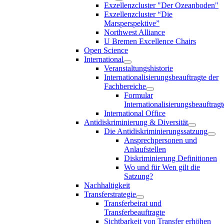
Exzellenzcluster "Der Ozeanboden"
Exzellenzcluster “Die
Marsperspektive”
Northwest Alliance
U Bremen Excellence Chairs
Open Science
International
Veranstaltungshistorie
Internationalisierungsbeauftragte der
Fachbereiche
Formular
Internationalisierungsbeauftragt
International Office
Antidiskriminierung & Diversität
Die Antidiskriminierungssatzung
Ansprechpersonen und
Anlaufstellen
Diskriminierung Definitionen
Wo und für Wen gilt die
Satzung?
Nachhaltigkeit
Transferstrategie
Transferbeirat und
Transferbeauftragte
Sichtbarkeit von Transfer erhöhen