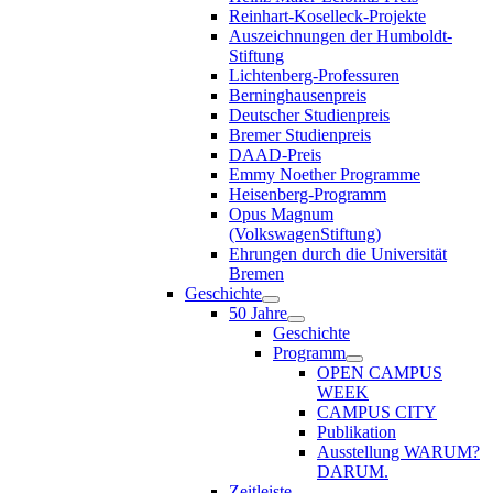
Reinhart-Koselleck-Projekte
Auszeichnungen der Humboldt-
Stiftung
Lichtenberg-Professuren
Berninghausenpreis
Deutscher Studienpreis
Bremer Studienpreis
DAAD-Preis
Emmy Noether Programme
Heisenberg-Programm
Opus Magnum
(VolkswagenStiftung)
Ehrungen durch die Universität
Bremen
Geschichte
50 Jahre
Geschichte
Programm
OPEN CAMPUS
WEEK
CAMPUS CITY
Publikation
Ausstellung WARUM?
DARUM.
Zeitleiste