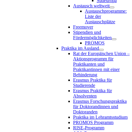
Südeuropa
Austausch weltweit
Austauschprogramme:
Liste der
Austauschplätze
Freemover
Stipendien und
Fördermöglichkeiten
PROMOS
Praktika im Ausland
Rat der Europäischen Union –
Aktionsprogramm für
Praktikanten und
Praktikantinnen mit einer
Behinderung
Erasmus Praktika für
Studierende
Erasmus Praktika für
Absolventen
Erasmus Forschungspraktika
für Doktorandinnen und
Doktoranden
Praktika im Lehramtsstudium
PROMOS Programm
RISE-Programm