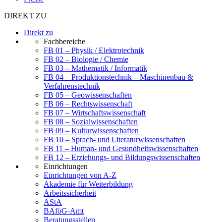
DIREKT ZU
Direkt zu
Fachbereiche
FB 01 – Physik / Elektrotechnik
FB 02 – Biologie / Chemie
FB 03 – Mathematik / Informatik
FB 04 – Produktionstechnik – Maschinenbau &
Verfahrenstechnik
FB 05 – Geowissenschaften
FB 06 – Rechtswissenschaft
FB 07 – Wirtschaftswissenschaft
FB 08 – Sozialwissenschaften
FB 09 – Kulturwissenschaften
FB 10 – Sprach- und Literaturwissenschaften
FB 11 – Human- und Gesundheitswissenschaften
FB 12 – Erziehungs- und Bildungswissenschaften
Einrichtungen
Einrichtungen von A-Z
Akademie für Weiterbildung
Arbeitssicherheit
AStA
BAföG-Amt
Beratungsstellen