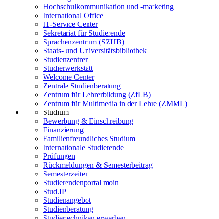
Hochschulkommunikation und -marketing
International Office
IT-Service Center
Sekretariat für Studierende
Sprachenzentrum (SZHB)
Staats- und Universitätsbibliothek
Studienzentren
Studierwerkstatt
Welcome Center
Zentrale Studienberatung
Zentrum für Lehrerbildung (ZfLB)
Zentrum für Multimedia in der Lehre (ZMML)
Studium
Bewerbung & Einschreibung
Finanzierung
Familienfreundliches Studium
Internationale Studierende
Prüfungen
Rückmeldungen & Semesterbeitrag
Semesterzeiten
Studierendenportal moin
Stud.IP
Studienangebot
Studienberatung
Studiertechniken erwerben