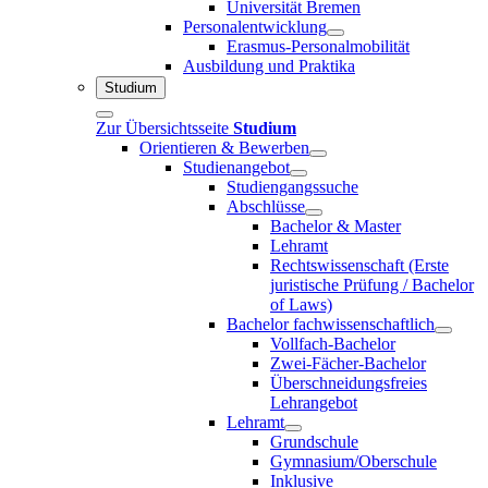
Universität Bremen
Personalentwicklung
Erasmus-Personalmobilität
Ausbildung und Praktika
Studium
Zur Übersichtsseite
Studium
Orientieren & Bewerben
Studienangebot
Studiengangssuche
Abschlüsse
Bachelor & Master
Lehramt
Rechtswissenschaft (Erste
juristische Prüfung / Bachelor
of Laws)
Bachelor fachwissenschaftlich
Vollfach-Bachelor
Zwei-Fächer-Bachelor
Überschneidungsfreies
Lehrangebot
Lehramt
Grundschule
Gymnasium/Oberschule
Inklusive