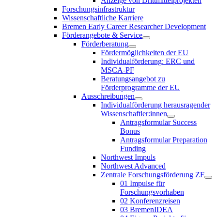
Anzeige von Drittmittelprojekten
Forschungsinfrastruktur
Wissenschaftliche Karriere
Bremen Early Career Researcher Development
Förderangebote & Service
Förderberatung
Fördermöglichkeiten der EU
Individualförderung: ERC und
MSCA-PF
Beratungsangebot zu
Förderprogramme der EU
Ausschreibungen
Individualförderung herausragender
Wissenschaftler:innen
Antragsformular Success
Bonus
Antragsformular Preparation
Funding
Northwest Impuls
Northwest Advanced
Zentrale Forschungsförderung ZF
01 Impulse für
Forschungsvorhaben
02 Konferenzreisen
03 BremenIDEA