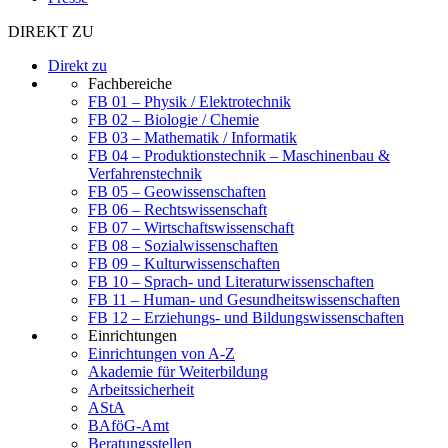
DIREKT ZU
Direkt zu
Fachbereiche
FB 01 – Physik / Elektrotechnik
FB 02 – Biologie / Chemie
FB 03 – Mathematik / Informatik
FB 04 – Produktionstechnik – Maschinenbau &
Verfahrenstechnik
FB 05 – Geowissenschaften
FB 06 – Rechtswissenschaft
FB 07 – Wirtschaftswissenschaft
FB 08 – Sozialwissenschaften
FB 09 – Kulturwissenschaften
FB 10 – Sprach- und Literaturwissenschaften
FB 11 – Human- und Gesundheitswissenschaften
FB 12 – Erziehungs- und Bildungswissenschaften
Einrichtungen
Einrichtungen von A-Z
Akademie für Weiterbildung
Arbeitssicherheit
AStA
BAföG-Amt
Beratungsstellen