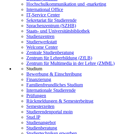
Hochschulkommunikation und -marketing
International Office
IT-Service Center
Sekretariat für Studierende
Sprachenzentrum (SZHB)
Staats- und Universitätsbibliothek
Studienzentren
Studierwerkstatt
Welcome Center
Zentrale Studienberatung
Zentrum für Lehrerbildung (ZfLB)
Zentrum für Multimedia in der Lehre (ZMML)
Studium
Bewerbung & Einschreibung
Finanzierung
Familienfreundliches Studium
Internationale Studierende
Prüfungen
Rückmeldungen & Semesterbeitrag
Semesterzeiten
Studierendenportal moin
Stud.IP
Studienangebot
Studienberatung
Studiertechniken erwerben