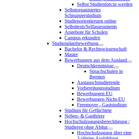
Selbst Studienlots:in werden
Selbstorganisiertes
Schnupperstudium
Studienorientierung online
Selbsttests/Selfassessments
Angebote für Schulen
Campus erkunden
Studienplatzbewerbung
Bachelor & Rechtswissenschaft
Master
Bewerbungen aus dem Ausland
Deutschkenntnisse
Sprachschulen in
Bremen
Austauschstudierende
Vorbereitungsstudium
Bewerbungen EU
Bewerbungen Nicht-EU
Freemover - Gaststudium
Studium für Geflüchtete
Neben- & Gasthörer
Hochschulzugangsberechtigung /
Studieren ohne Abitur
Hochschulzugang über eine
3-jährige Ausbildung