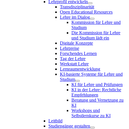
Lehrprofil entwickeln
Transdisziplinarität
Open Educational Resources
Lehre im Dialog
Kommission für Lehre und
Studium
Die Kommission für Lehre
und Studium lädt ein
Digitale Konzepte
Lehrpreise
Forschendes Lernen
Tag der Lehre
Werkstatt Lehre
Lernraumentwicklung
KI-basierte Systeme für Lehre und
Studium
KI für Lehre und Prüfungen
KI in der Lehre: Rechtliche
Empfehlungen
Beratung und Vernetzung zu
KI
Workshops und
Selbstlernkurse zu KI
Leitbild
Studiengänge gestalten