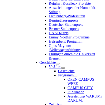
Reinhart-Koselleck-Projekte
Auszeichnungen der Humboldt-
Stiftung
Lichtenberg-Professuren
Berninghausenpreis
Deutscher Studienpreis
Bremer Studienpreis
DAAD-Preis
Emmy Noether Programme
Heisenberg-Programm
Opus Magnum
(VolkswagenStiftung)
Ehrungen durch die Universität
Bremen
Geschichte
50 Jahre
Geschichte
Programm
OPEN CAMPUS
WEEK
CAMPUS CITY
Publikation
Ausstellung WARUM?
DARUM.
Zeitleiste