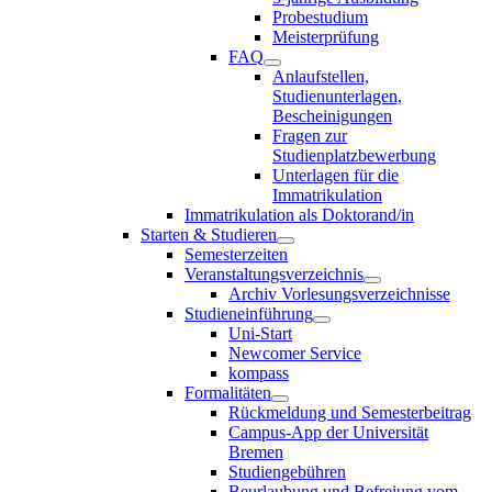
Probestudium
Meisterprüfung
FAQ
Anlaufstellen,
Studienunterlagen,
Bescheinigungen
Fragen zur
Studienplatzbewerbung
Unterlagen für die
Immatrikulation
Immatrikulation als Doktorand/in
Starten & Studieren
Semesterzeiten
Veranstaltungsverzeichnis
Archiv Vorlesungsverzeichnisse
Studieneinführung
Uni-Start
Newcomer Service
kompass
Formalitäten
Rückmeldung und Semesterbeitrag
Campus-App der Universität
Bremen
Studiengebühren
Beurlaubung und Befreiung vom