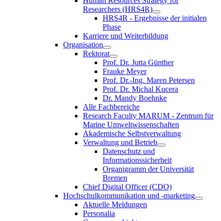
Human Resources Strategy for
Researchers (HRS4R)
HRS4R - Ergebnisse der initialen
Phase
Karriere und Weiterbildung
Organisation
Rektorat
Prof. Dr. Jutta Günther
Frauke Meyer
Prof. Dr.-Ing. Maren Petersen
Prof. Dr. Michal Kucera
Dr. Mandy Boehnke
Alle Fachbereiche
Research Faculty MARUM - Zentrum für
Marine Umweltwissenschaften
Akademische Selbstverwaltung
Verwaltung und Betrieb
Datenschutz und
Informationssicherheit
Organigramm der Universität
Bremen
Chief Digital Officer (CDO)
Hochschulkommunikation und -marketing
Aktuelle Meldungen
Personalia