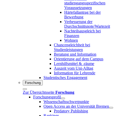
studiengangsspezifischen
Voraussetzungen
Härtefallantrag bei der
Bewerbung
Verbesserung der
Durchschnittsnote/Wartezeit
Nachteilsausgleich bei
Finanzen
Wohnen
Chancengleichheit bei
Studienleistungen
Beratung und Information
Orientierung auf dem Campus
Lernhilfsmittel & -räume
Auszeit vom Uni-Alltag
Information für Lehrende
Studentisches Engagement
Forschung
Zur Übersichtsseite
Forschung
Forschungsprofil
Wissenschaftsschwerpunkte
Open Access an der Universität Bremen
Predatory Publishing
Rankings