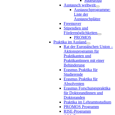
Südeuropa
Austausch weltweit
Austauschprogramme:
Liste der
Austauschplätze
Freemover
Stipendien und
Fördermöglichkeiten
PROMOS
Praktika im Ausland
Rat der Europäischen Union –
Aktionsprogramm für
Praktikanten und
Praktikantinnen mit einer
Behinderung
Erasmus Praktika für
Studierende
Erasmus Praktika für
Absolventen
Erasmus Forschungspraktika
für Doktorandinnen und
Doktoranden
Praktika im Lehramtsstudium
PROMOS Programm
RISE-Programm