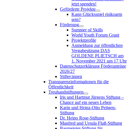
jetzt spenden!
Geförderte Projekte
Kann Glücksspiel risikoarm
sein?
Förderung
Summer of Skills
World Youth Forum Grant
Projektprofile
Anmeldung zur öffentlichen
Vergabesitzung DAS
GOLDENE PLIETSCH am
1. November 2021 um 17 Uhr
Datenschutzerklärung Förderanträge
2026/27
Stifter:innen
Transparenzinformationen für die
Öffentlichkeit
Treuhandstiftungen
Iris und Hartmut Jürgens Stiftung –
Chance auf ein neues Leben
Karin und Heinz-Otto Peitgen-
Stiftung
Dr. Heino Rose-Stiftung
Manfred und Ursula Fluß-Stiftung
Baumeister-Stiftung für