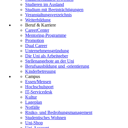
Studieren im Ausland
Studium mit Beeinträchtigungen
Veranstaltungsverzeichnis
Weiterbildung
Beruf & Karriere
CareerCenter
Mentoring-Programme
Promotion
Dual Career
Unternehmensgründung
Die Uni als Arbeitgeber
Stellenangebote an der Uni
Berufsausbildung und -orientierung
Kinderbetreuung
Campus
Essen/Mensen
Hochschulsport
IT-Servicedesk
Kultur
Lageplan
Notfälle
Risiko- und Bedrohungsmanagement
Studentisches Wohnen
Uni-Shop
Uni-Account