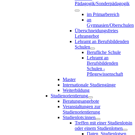
Pädagogik/Sonderpädagogik
im Primarbereich
an
Gymnasien/Oberschulen
Überschneidungsfreies
Lehrangebot
Lehramt an Berufsbildenden
Schulen
Berufliche Schule
Lehramt an
Berufsbildenden
Schulen -
Pflegewissenschaft
Master
Internationale Studiengänge
Weiterbildung
Studienorientierung
Beratungsangebote
Veranstaltungen zur
Studienorientierung
Studienlots:innen
Treffen mit einer Studienlotsin
oder einem Studienlotsen
Daten_Studienlotsen