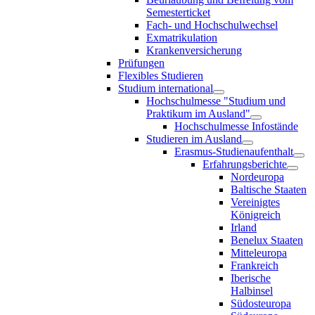
Semesterticket
Fach- und Hochschulwechsel
Exmatrikulation
Krankenversicherung
Prüfungen
Flexibles Studieren
Studium international
Hochschulmesse "Studium und
Praktikum im Ausland"
Hochschulmesse Infostände
Studieren im Ausland
Erasmus-Studienaufenthalt
Erfahrungsberichte
Nordeuropa
Baltische Staaten
Vereinigtes
Königreich
Irland
Benelux Staaten
Mitteleuropa
Frankreich
Iberische
Halbinsel
Südosteuropa