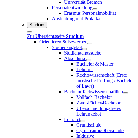
Universität Bremen
Personalentwicklung
Erasmus-Personalmobilität
Ausbildung und Praktika
Studium
Zur Übersichtsseite
Studium
Orientieren & Bewerben
Studienangebot
Studiengangssuche
Abschlüsse
Bachelor & Master
Lehramt
Rechtswissenschaft (Erste
juristische Prüfung / Bachelor
of Laws)
Bachelor fachwissenschaftlich
Vollfach-Bachelor
Zwei-Fächer-Bachelor
Überschneidungsfreies
Lehrangebot
Lehramt
Grundschule
Gymnasium/Oberschule
Inklusive