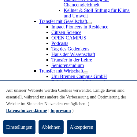
Chancengleichheit
Kellner & Stoll-Stiftung für Klima
und Umwelt
Transfer mit Gesellschaft
Impact Pioneers in Residence
Citizen Science
OPEN CAMPUS
Podcasts
Tag des Gedenkens
Haus der Wissenschaft
Transfer in der Lehre
Seniorenstudium
Transfer mit Wirtschaft
Uni Bremen Campus GmbH
Erfindungen und Schutzrechte
Partnerschaften und Beteiligungen
Auf unserer Webseite werden Cookies verwendet. Einige davon sind
Recruiting an der Universität Bremen
essentiell, während uns andere die Verbesserung und Optimierung der
Weiterbildung an der Universität Bremen
Transfer mit Schule
Website im Sinne der Nutzenden ermöglichen. (
Schülerinnen und Schüler
Datenschutzerklärung
|
Impressum
)
MINT-Schnupperstudium
Schulklassen
Lehrkräfte
Einstellungen
Ablehnen
Akzeptieren
Gründungsunterstützung
UniTransfer - Servicestelle für Transferaktivitäten