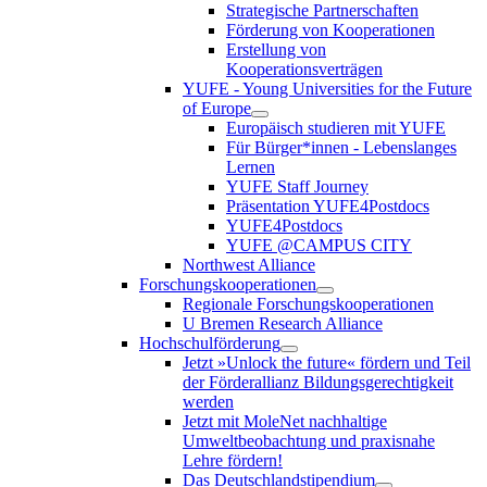
Strategische Partnerschaften
Förderung von Kooperationen
Erstellung von
Kooperationsverträgen
YUFE - Young Universities for the Future
of Europe
Europäisch studieren mit YUFE
Für Bürger*innen - Lebenslanges
Lernen
YUFE Staff Journey
Präsentation YUFE4Postdocs
YUFE4Postdocs
YUFE @CAMPUS CITY
Northwest Alliance
Forschungskooperationen
Regionale Forschungskooperationen
U Bremen Research Alliance
Hochschulförderung
Jetzt »Unlock the future« fördern und Teil
der Förderallianz Bildungsgerechtigkeit
werden
Jetzt mit MoleNet nachhaltige
Umweltbeobachtung und praxisnahe
Lehre fördern!
Das Deutschlandstipendium