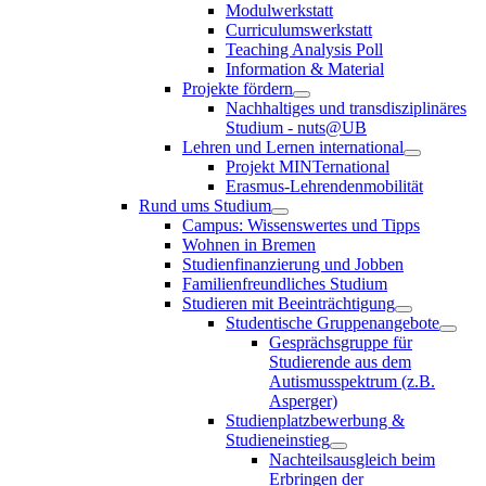
Modulwerkstatt
Curriculumswerkstatt
Teaching Analysis Poll
Information & Material
Projekte fördern
Nachhaltiges und transdisziplinäres
Studium - nuts@UB
Lehren und Lernen international
Projekt MINTernational
Erasmus-Lehrendenmobilität
Rund ums Studium
Campus: Wissenswertes und Tipps
Wohnen in Bremen
Studienfinanzierung und Jobben
Familienfreundliches Studium
Studieren mit Beeinträchtigung
Studentische Gruppenangebote
Gesprächsgruppe für
Studierende aus dem
Autismusspektrum (z.B.
Asperger)
Studienplatzbewerbung &
Studieneinstieg
Nachteilsausgleich beim
Erbringen der