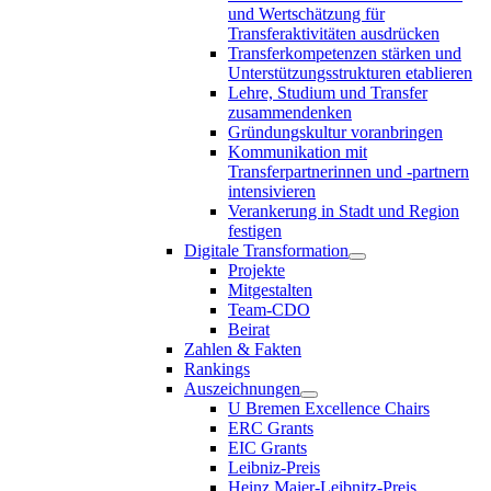
und Wertschätzung für
Transferaktivitäten ausdrücken
Transferkompetenzen stärken und
Unterstützungsstrukturen etablieren
Lehre, Studium und Transfer
zusammendenken
Gründungskultur voranbringen
Kommunikation mit
Transferpartnerinnen und -partnern
intensivieren
Verankerung in Stadt und Region
festigen
Digitale Transformation
Projekte
Mitgestalten
Team-CDO
Beirat
Zahlen & Fakten
Rankings
Auszeichnungen
U Bremen Excellence Chairs
ERC Grants
EIC Grants
Leibniz-Preis
Heinz Maier-Leibnitz-Preis