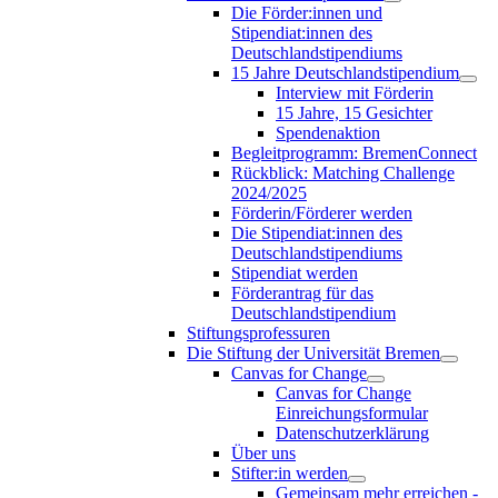
Die Förder:innen und
Stipendiat:innen des
Deutschlandstipendiums
15 Jahre Deutschlandstipendium
Interview mit Förderin
15 Jahre, 15 Gesichter
Spendenaktion
Begleitprogramm: BremenConnect
Rückblick: Matching Challenge
2024/2025
Förderin/Förderer werden
Die Stipendiat:innen des
Deutschlandstipendiums
Stipendiat werden
Förderantrag für das
Deutschlandstipendium
Stiftungsprofessuren
Die Stiftung der Universität Bremen
Canvas for Change
Canvas for Change
Einreichungsformular
Datenschutzerklärung
Über uns
Stifter:in werden
Gemeinsam mehr erreichen -