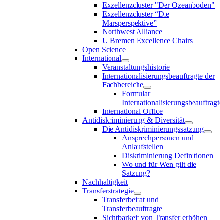
Exzellenzcluster "Der Ozeanboden"
Exzellenzcluster “Die
Marsperspektive”
Northwest Alliance
U Bremen Excellence Chairs
Open Science
International
Veranstaltungshistorie
Internationalisierungsbeauftragte der
Fachbereiche
Formular
Internationalisierungsbeauftragt
International Office
Antidiskriminierung & Diversität
Die Antidiskriminierungssatzung
Ansprechpersonen und
Anlaufstellen
Diskriminierung Definitionen
Wo und für Wen gilt die
Satzung?
Nachhaltigkeit
Transferstrategie
Transferbeirat und
Transferbeauftragte
Sichtbarkeit von Transfer erhöhen