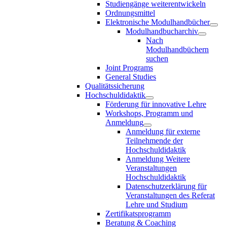
Studiengänge weiterentwickeln
Ordnungsmittel
Elektronische Modulhandbücher
Modulhandbucharchiv
Nach
Modulhandbüchern
suchen
Joint Programs
General Studies
Qualitätssicherung
Hochschuldidaktik
Förderung für innovative Lehre
Workshops, Programm und
Anmeldung
Anmeldung für externe
Teilnehmende der
Hochschuldidaktik
Anmeldung Weitere
Veranstaltungen
Hochschuldidaktik
Datenschutzerklärung für
Veranstaltungen des Referat
Lehre und Studium
Zertifikatsprogramm
Beratung & Coaching