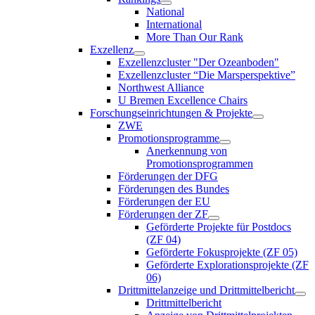
National
International
More Than Our Rank
Exzellenz
Exzellenzcluster "Der Ozeanboden"
Exzellenzcluster “Die Marsperspektive”
Northwest Alliance
U Bremen Excellence Chairs
Forschungseinrichtungen & Projekte
ZWE
Promotionsprogramme
Anerkennung von
Promotionsprogrammen
Förderungen der DFG
Förderungen des Bundes
Förderungen der EU
Förderungen der ZF
Geförderte Projekte für Postdocs
(ZF 04)
Geförderte Fokusprojekte (ZF 05)
Geförderte Explorationsprojekte (ZF
06)
Drittmittelanzeige und Drittmittelbericht
Drittmittelbericht