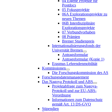
04 Eigene Projekte für
Postdocs
05 Fokusprojekte
06A Explorationsprojekte zu
neuen Themen
06B Interdisziplinäre
Explorationsprojekte
07 Verbundvorhaben
08 Prämien
Bremer Studienpreis
Internationalisierungsfonds der
Universität Bremen
Antragsformular
Antragsformular (Kopie 1)
Erasmus Lehrendenmobilität
Kommissionen
Die Forschungskommission des AS
Forschungsdatenmanagement
Das Nagoya Protokoll und ABS
Projektabfrage zum Nagoya-
Protokoll und zur EU-ABS-
Verordnung
Informationen zum Datenschutz
gemäß Art. 13 DS-GVO
Stipendien