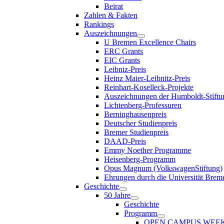
Beirat
Zahlen & Fakten
Rankings
Auszeichnungen
U Bremen Excellence Chairs
ERC Grants
EIC Grants
Leibniz-Preis
Heinz Maier-Leibnitz-Preis
Reinhart-Koselleck-Projekte
Auszeichnungen der Humboldt-Stiftu
Lichtenberg-Professuren
Berninghausenpreis
Deutscher Studienpreis
Bremer Studienpreis
DAAD-Preis
Emmy Noether Programme
Heisenberg-Programm
Opus Magnum (VolkswagenStiftung)
Ehrungen durch die Universität Brem
Geschichte
50 Jahre
Geschichte
Programm
OPEN CAMPUS WEE