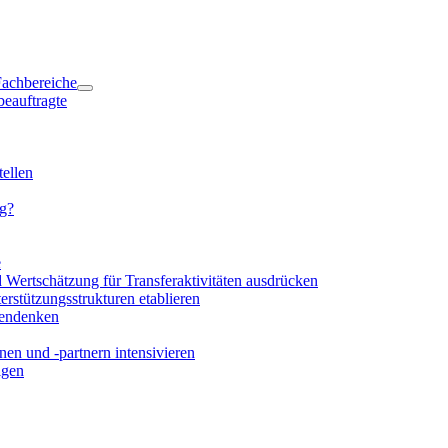
 Fachbereiche
beauftragte
ellen
ng?
e
d Wertschätzung für Transferaktivitäten ausdrücken
rstützungsstrukturen etablieren
mendenken
en und -partnern intensivieren
igen