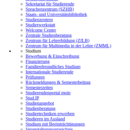
Sekretariat für Studierende
Sprachenzentrum (SZHB)
Staats- und Universitätsbibliothek
Studienzentren
Studierwerkstatt
Welcome Center
Zentrale Studienberatung
Zentrum für Lehrerbildung (ZfLB)
Zentrum für Multimedia in der Lehre (ZMML)
Studium
Bewerbung & Einschreibung
Finanzierung
Familienfreundliches Studium
Internationale Studierende
Prüfungen
Rückmeldungen & Semesterbeitrag
Semesterzeiten
Studierendenportal moin
Stud.IP
Studienangebot
Studienberatung
Studiertechniken erwerben
Studieren im Ausland
Studium mit Beeinträchtigungen
Veranstaltungsverzeichnis