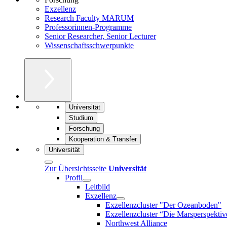
Exzellenz
Research Faculty MARUM
Professorinnen-Programme
Senior Researcher, Senior Lecturer
Wissenschaftsschwerpunkte
Universität
Studium
Forschung
Kooperation & Transfer
Universität
Zur Übersichtsseite
Universität
Profil
Leitbild
Exzellenz
Exzellenzcluster "Der Ozeanboden"
Exzellenzcluster “Die Marsperspektiv
Northwest Alliance