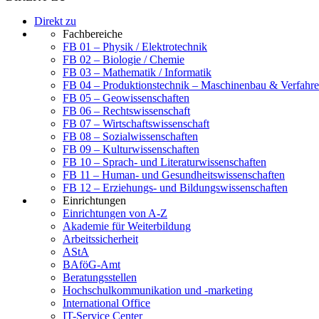
Direkt zu
Fachbereiche
FB 01 – Physik / Elektrotechnik
FB 02 – Biologie / Chemie
FB 03 – Mathematik / Informatik
FB 04 – Produktionstechnik – Maschinenbau & Verfahre
FB 05 – Geowissenschaften
FB 06 – Rechtswissenschaft
FB 07 – Wirtschaftswissenschaft
FB 08 – Sozialwissenschaften
FB 09 – Kulturwissenschaften
FB 10 – Sprach- und Literaturwissenschaften
FB 11 – Human- und Gesundheitswissenschaften
FB 12 – Erziehungs- und Bildungswissenschaften
Einrichtungen
Einrichtungen von A-Z
Akademie für Weiterbildung
Arbeitssicherheit
AStA
BAföG-Amt
Beratungsstellen
Hochschulkommunikation und -marketing
International Office
IT-Service Center