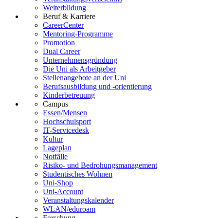
Weiterbildung
Beruf & Karriere
CareerCenter
Mentoring-Programme
Promotion
Dual Career
Unternehmensgründung
Die Uni als Arbeitgeber
Stellenangebote an der Uni
Berufsausbildung und -orientierung
Kinderbetreuung
Campus
Essen/Mensen
Hochschulsport
IT-Servicedesk
Kultur
Lageplan
Notfälle
Risiko- und Bedrohungsmanagement
Studentisches Wohnen
Uni-Shop
Uni-Account
Veranstaltungskalender
WLAN/eduroam
Forschung