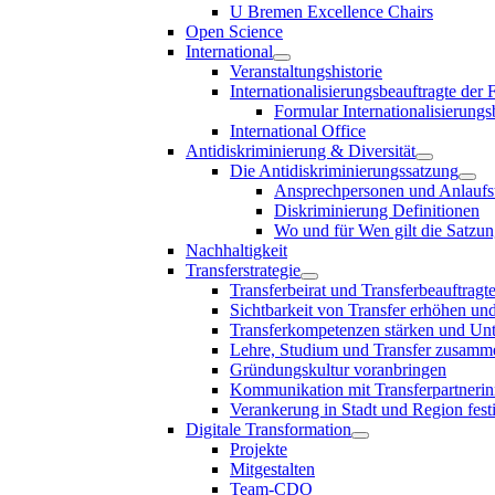
U Bremen Excellence Chairs
Open Science
International
Veranstaltungshistorie
Internationalisierungsbeauftragte der
Formular Internationalisierungs
International Office
Antidiskriminierung & Diversität
Die Antidiskriminierungssatzung
Ansprechpersonen und Anlaufst
Diskriminierung Definitionen
Wo und für Wen gilt die Satzu
Nachhaltigkeit
Transferstrategie
Transferbeirat und Transferbeauftragt
Sichtbarkeit von Transfer erhöhen un
Transferkompetenzen stärken und Unte
Lehre, Studium und Transfer zusam
Gründungskultur voranbringen
Kommunikation mit Transferpartnerinn
Verankerung in Stadt und Region fest
Digitale Transformation
Projekte
Mitgestalten
Team-CDO