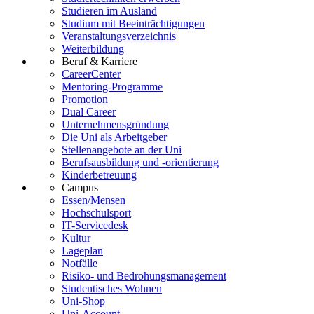
Studieren im Ausland
Studium mit Beeinträchtigungen
Veranstaltungsverzeichnis
Weiterbildung
Beruf & Karriere
CareerCenter
Mentoring-Programme
Promotion
Dual Career
Unternehmensgründung
Die Uni als Arbeitgeber
Stellenangebote an der Uni
Berufsausbildung und -orientierung
Kinderbetreuung
Campus
Essen/Mensen
Hochschulsport
IT-Servicedesk
Kultur
Lageplan
Notfälle
Risiko- und Bedrohungsmanagement
Studentisches Wohnen
Uni-Shop
Uni-Account