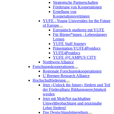
Strategische Partnerschaften
Förderung von Kooperationen
Erstellung von
Kooperationsverträgen
YUFE - Young Universities for the Future
of Europe
Europäisch studieren mit YUFE
Für Bürger*innen - Lebenslanges
Lernen
YUFE Staff Journey
Präsentation YUFE4Postdocs
YUFE4Postdocs
YUFE @CAMPUS CITY
Northwest Alliance
Forschungskooperationen
Regionale Forschungskooperationen
U Bremen Research Alliance
Hochschulförderung
Jetzt »Unlock the future« fördern und Teil
der Förderallianz Bildungsgerechtigkeit
werden
Jetzt mit MoleNet nachhaltige
Umweltbeobachtung und praxisnahe
Lehre fördern!
Das Deutschlandstipendium