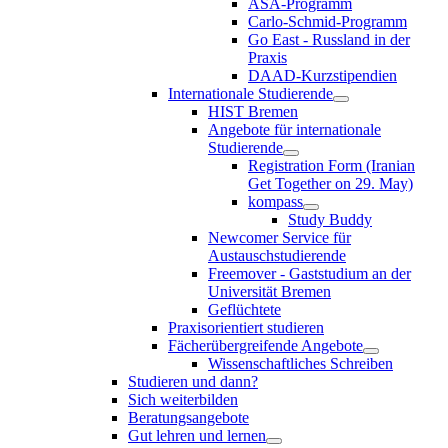
ASA-Programm
Carlo-Schmid-Programm
Go East - Russland in der
Praxis
DAAD-Kurzstipendien
Internationale Studierende
HIST Bremen
Angebote für internationale
Studierende
Registration Form (Iranian
Get Together on 29. May)
kompass
Study Buddy
Newcomer Service für
Austauschstudierende
Freemover - Gaststudium an der
Universität Bremen
Geflüchtete
Praxisorientiert studieren
Fächerübergreifende Angebote
Wissenschaftliches Schreiben
Studieren und dann?
Sich weiterbilden
Beratungsangebote
Gut lehren und lernen