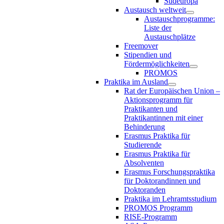
Südeuropa
Austausch weltweit
Austauschprogramme:
Liste der
Austauschplätze
Freemover
Stipendien und
Fördermöglichkeiten
PROMOS
Praktika im Ausland
Rat der Europäischen Union –
Aktionsprogramm für
Praktikanten und
Praktikantinnen mit einer
Behinderung
Erasmus Praktika für
Studierende
Erasmus Praktika für
Absolventen
Erasmus Forschungspraktika
für Doktorandinnen und
Doktoranden
Praktika im Lehramtsstudium
PROMOS Programm
RISE-Programm