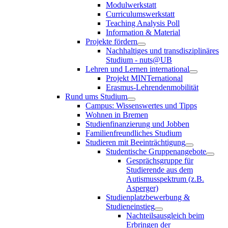
Modulwerkstatt
Curriculumswerkstatt
Teaching Analysis Poll
Information & Material
Projekte fördern
Nachhaltiges und transdisziplinäres
Studium - nuts@UB
Lehren und Lernen international
Projekt MINTernational
Erasmus-Lehrendenmobilität
Rund ums Studium
Campus: Wissenswertes und Tipps
Wohnen in Bremen
Studienfinanzierung und Jobben
Familienfreundliches Studium
Studieren mit Beeinträchtigung
Studentische Gruppenangebote
Gesprächsgruppe für
Studierende aus dem
Autismusspektrum (z.B.
Asperger)
Studienplatzbewerbung &
Studieneinstieg
Nachteilsausgleich beim
Erbringen der