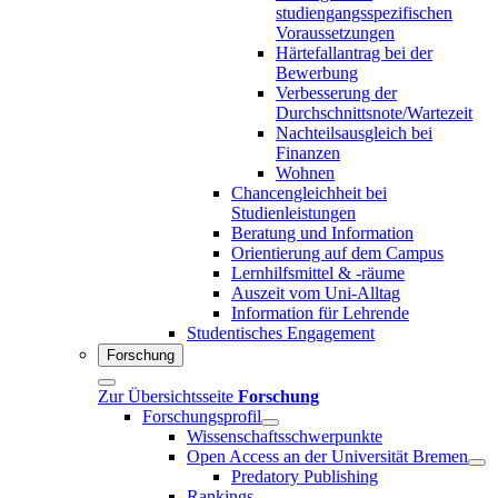
studiengangsspezifischen
Voraussetzungen
Härtefallantrag bei der
Bewerbung
Verbesserung der
Durchschnittsnote/Wartezeit
Nachteilsausgleich bei
Finanzen
Wohnen
Chancengleichheit bei
Studienleistungen
Beratung und Information
Orientierung auf dem Campus
Lernhilfsmittel & -räume
Auszeit vom Uni-Alltag
Information für Lehrende
Studentisches Engagement
Forschung
Zur Übersichtsseite
Forschung
Forschungsprofil
Wissenschaftsschwerpunkte
Open Access an der Universität Bremen
Predatory Publishing
Rankings