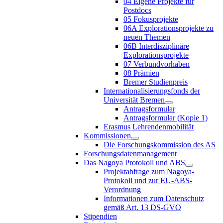
04 Eigene Projekte für
Postdocs
05 Fokusprojekte
06A Explorationsprojekte zu
neuen Themen
06B Interdisziplinäre
Explorationsprojekte
07 Verbundvorhaben
08 Prämien
Bremer Studienpreis
Internationalisierungsfonds der
Universität Bremen
Antragsformular
Antragsformular (Kopie 1)
Erasmus Lehrendenmobilität
Kommissionen
Die Forschungskommission des AS
Forschungsdatenmanagement
Das Nagoya Protokoll und ABS
Projektabfrage zum Nagoya-
Protokoll und zur EU-ABS-
Verordnung
Informationen zum Datenschutz
gemäß Art. 13 DS-GVO
Stipendien