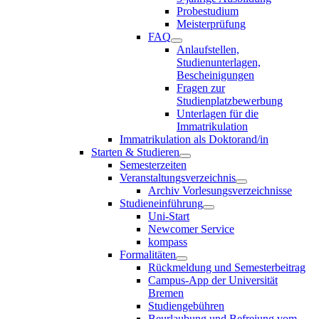
Probestudium
Meisterprüfung
FAQ
Anlaufstellen,
Studienunterlagen,
Bescheinigungen
Fragen zur
Studienplatzbewerbung
Unterlagen für die
Immatrikulation
Immatrikulation als Doktorand/in
Starten & Studieren
Semesterzeiten
Veranstaltungsverzeichnis
Archiv Vorlesungsverzeichnisse
Studieneinführung
Uni-Start
Newcomer Service
kompass
Formalitäten
Rückmeldung und Semesterbeitrag
Campus-App der Universität
Bremen
Studiengebühren
Beurlaubung und Befreiung vom