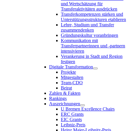
und Wertschätzung für
Transferaktivitäten ausdrücken
Transferkompetenzen stärken und
Unterstützungsstrukturen etablieren
Lehre, Studium und Transfer
zusammendenken
Gründungskultur voranbringen
Kommunikation mit
Transferpartnerinnen und -partnern
intensivieren
Verankerung in Stadt und Region
festigen
Digitale Transformation
Projekte
Mitgestalten
Team-CDO
Beirat
Zahlen & Fakten
Rankings
Auszeichnungen
U Bremen Excellence Chairs
ERC Grants
EIC Grants
Leibniz-Preis
Heinz Maier-Leibnitz-Preis