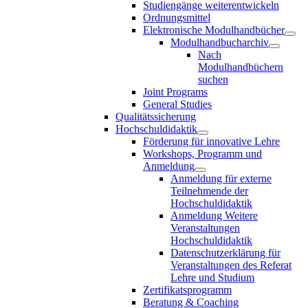
Studiengänge weiterentwickeln
Ordnungsmittel
Elektronische Modulhandbücher
Modulhandbucharchiv
Nach
Modulhandbüchern
suchen
Joint Programs
General Studies
Qualitätssicherung
Hochschuldidaktik
Förderung für innovative Lehre
Workshops, Programm und
Anmeldung
Anmeldung für externe
Teilnehmende der
Hochschuldidaktik
Anmeldung Weitere
Veranstaltungen
Hochschuldidaktik
Datenschutzerklärung für
Veranstaltungen des Referat
Lehre und Studium
Zertifikatsprogramm
Beratung & Coaching