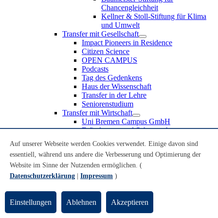
Chancengleichheit
Kellner & Stoll-Stiftung für Klima
und Umwelt
Transfer mit Gesellschaft
Impact Pioneers in Residence
Citizen Science
OPEN CAMPUS
Podcasts
Tag des Gedenkens
Haus der Wissenschaft
Transfer in der Lehre
Seniorenstudium
Transfer mit Wirtschaft
Uni Bremen Campus GmbH
Erfindungen und Schutzrechte
Partnerschaften und Beteiligungen
Auf unserer Webseite werden Cookies verwendet. Einige davon sind
Recruiting an der Universität Bremen
essentiell, während uns andere die Verbesserung und Optimierung der
Weiterbildung an der Universität Bremen
Transfer mit Schule
Website im Sinne der Nutzenden ermöglichen. (
Schülerinnen und Schüler
Datenschutzerklärung
|
Impressum
)
MINT-Schnupperstudium
Schulklassen
Lehrkräfte
Einstellungen
Ablehnen
Akzeptieren
Gründungsunterstützung
UniTransfer - Servicestelle für Transferaktivitäten