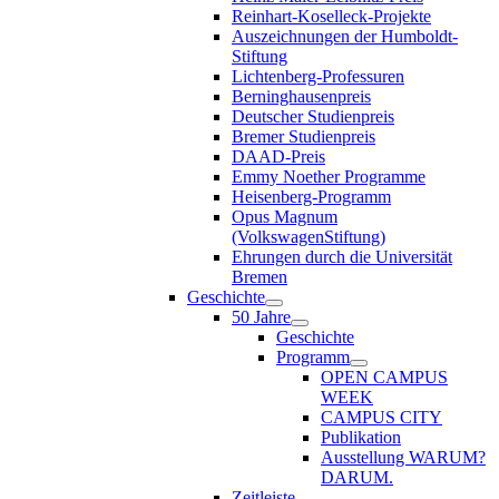
Reinhart-Koselleck-Projekte
Auszeichnungen der Humboldt-
Stiftung
Lichtenberg-Professuren
Berninghausenpreis
Deutscher Studienpreis
Bremer Studienpreis
DAAD-Preis
Emmy Noether Programme
Heisenberg-Programm
Opus Magnum
(VolkswagenStiftung)
Ehrungen durch die Universität
Bremen
Geschichte
50 Jahre
Geschichte
Programm
OPEN CAMPUS
WEEK
CAMPUS CITY
Publikation
Ausstellung WARUM?
DARUM.
Zeitleiste