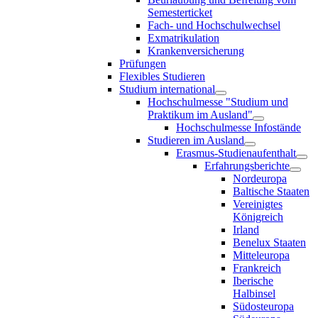
Semesterticket
Fach- und Hochschulwechsel
Exmatrikulation
Krankenversicherung
Prüfungen
Flexibles Studieren
Studium international
Hochschulmesse "Studium und
Praktikum im Ausland"
Hochschulmesse Infostände
Studieren im Ausland
Erasmus-Studienaufenthalt
Erfahrungsberichte
Nordeuropa
Baltische Staaten
Vereinigtes
Königreich
Irland
Benelux Staaten
Mitteleuropa
Frankreich
Iberische
Halbinsel
Südosteuropa