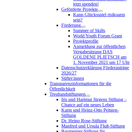
jetzt spenden!
Geförderte Projekte
Kann Glücksspiel risikoarm
sein?
Förderung
Summer of Skills
World Youth Forum Grant
Projektprofile
Anmeldung zur öffentlichen
Vergabesitzung DAS
GOLDENE PLIETSCH am
1. November 2021 um 17 Uhr
Datenschutzerklärung Förderanträge
2026/27
Stifter:innen
Transparenzinformationen für die
Öffentlichkeit
Treuhandstiftungen
Iris und Hartmut Jürgens Stiftung –
Chance auf ein neues Leben
Karin und Heinz-Otto Peitgen-
Stiftung
Dr. Heino Rose-Stiftung
Manfred und Ursula Fluß-Stiftung
Baumeister-Stiftung für