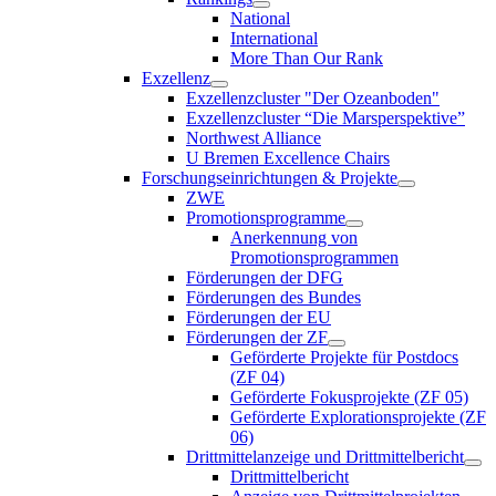
National
International
More Than Our Rank
Exzellenz
Exzellenzcluster "Der Ozeanboden"
Exzellenzcluster “Die Marsperspektive”
Northwest Alliance
U Bremen Excellence Chairs
Forschungseinrichtungen & Projekte
ZWE
Promotionsprogramme
Anerkennung von
Promotionsprogrammen
Förderungen der DFG
Förderungen des Bundes
Förderungen der EU
Förderungen der ZF
Geförderte Projekte für Postdocs
(ZF 04)
Geförderte Fokusprojekte (ZF 05)
Geförderte Explorationsprojekte (ZF
06)
Drittmittelanzeige und Drittmittelbericht
Drittmittelbericht