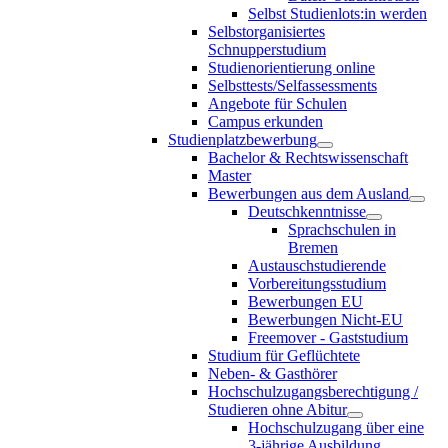
Selbst Studienlots:in werden
Selbstorganisiertes
Schnupperstudium
Studienorientierung online
Selbsttests/Selfassessments
Angebote für Schulen
Campus erkunden
Studienplatzbewerbung
Bachelor & Rechtswissenschaft
Master
Bewerbungen aus dem Ausland
Deutschkenntnisse
Sprachschulen in
Bremen
Austauschstudierende
Vorbereitungsstudium
Bewerbungen EU
Bewerbungen Nicht-EU
Freemover - Gaststudium
Studium für Geflüchtete
Neben- & Gasthörer
Hochschulzugangsberechtigung /
Studieren ohne Abitur
Hochschulzugang über eine
3-jährige Ausbildung