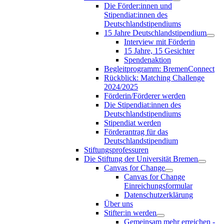
Die Förder:innen und
Stipendiat:innen des
Deutschlandstipendiums
15 Jahre Deutschlandstipendium
Interview mit Förderin
15 Jahre, 15 Gesichter
Spendenaktion
Begleitprogramm: BremenConnect
Rückblick: Matching Challenge
2024/2025
Förderin/Förderer werden
Die Stipendiat:innen des
Deutschlandstipendiums
Stipendiat werden
Förderantrag für das
Deutschlandstipendium
Stiftungsprofessuren
Die Stiftung der Universität Bremen
Canvas for Change
Canvas for Change
Einreichungsformular
Datenschutzerklärung
Über uns
Stifter:in werden
Gemeinsam mehr erreichen -