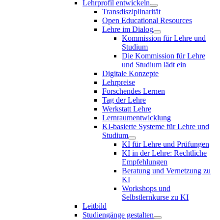
Lehrprofil entwickeln
Transdisziplinarität
Open Educational Resources
Lehre im Dialog
Kommission für Lehre und
Studium
Die Kommission für Lehre
und Studium lädt ein
Digitale Konzepte
Lehrpreise
Forschendes Lernen
Tag der Lehre
Werkstatt Lehre
Lernraumentwicklung
KI-basierte Systeme für Lehre und
Studium
KI für Lehre und Prüfungen
KI in der Lehre: Rechtliche
Empfehlungen
Beratung und Vernetzung zu
KI
Workshops und
Selbstlernkurse zu KI
Leitbild
Studiengänge gestalten