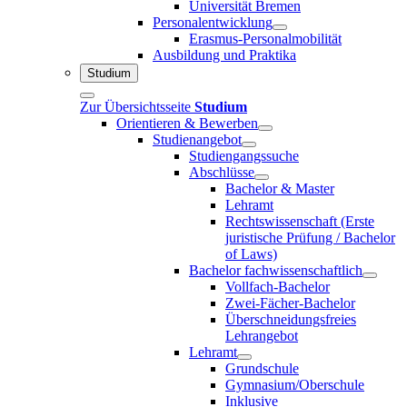
Universität Bremen
Personalentwicklung
Erasmus-Personalmobilität
Ausbildung und Praktika
Studium
Zur Übersichtsseite
Studium
Orientieren & Bewerben
Studienangebot
Studiengangssuche
Abschlüsse
Bachelor & Master
Lehramt
Rechtswissenschaft (Erste
juristische Prüfung / Bachelor
of Laws)
Bachelor fachwissenschaftlich
Vollfach-Bachelor
Zwei-Fächer-Bachelor
Überschneidungsfreies
Lehrangebot
Lehramt
Grundschule
Gymnasium/Oberschule
Inklusive