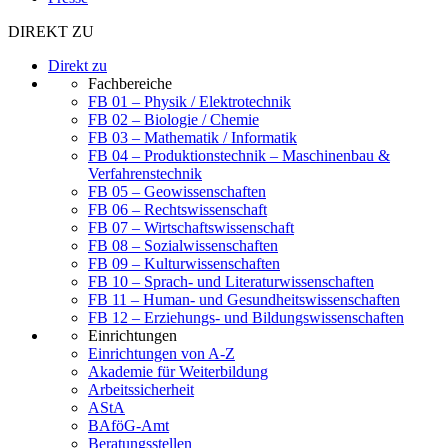
DIREKT ZU
Direkt zu
Fachbereiche
FB 01 – Physik / Elektrotechnik
FB 02 – Biologie / Chemie
FB 03 – Mathematik / Informatik
FB 04 – Produktionstechnik – Maschinenbau &
Verfahrenstechnik
FB 05 – Geowissenschaften
FB 06 – Rechtswissenschaft
FB 07 – Wirtschaftswissenschaft
FB 08 – Sozialwissenschaften
FB 09 – Kulturwissenschaften
FB 10 – Sprach- und Literaturwissenschaften
FB 11 – Human- und Gesundheitswissenschaften
FB 12 – Erziehungs- und Bildungswissenschaften
Einrichtungen
Einrichtungen von A-Z
Akademie für Weiterbildung
Arbeitssicherheit
AStA
BAföG-Amt
Beratungsstellen