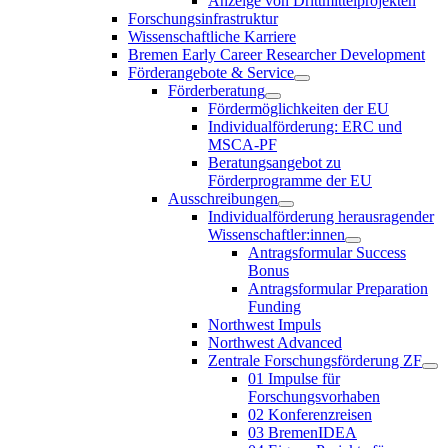
Anzeige von Drittmittelprojekten
Forschungsinfrastruktur
Wissenschaftliche Karriere
Bremen Early Career Researcher Development
Förderangebote & Service
Förderberatung
Fördermöglichkeiten der EU
Individualförderung: ERC und
MSCA-PF
Beratungsangebot zu
Förderprogramme der EU
Ausschreibungen
Individualförderung herausragender
Wissenschaftler:innen
Antragsformular Success
Bonus
Antragsformular Preparation
Funding
Northwest Impuls
Northwest Advanced
Zentrale Forschungsförderung ZF
01 Impulse für
Forschungsvorhaben
02 Konferenzreisen
03 BremenIDEA