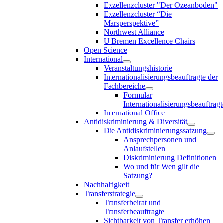
Exzellenzcluster "Der Ozeanboden"
Exzellenzcluster “Die
Marsperspektive”
Northwest Alliance
U Bremen Excellence Chairs
Open Science
International
Veranstaltungshistorie
Internationalisierungsbeauftragte der
Fachbereiche
Formular
Internationalisierungsbeauftragt
International Office
Antidiskriminierung & Diversität
Die Antidiskriminierungssatzung
Ansprechpersonen und
Anlaufstellen
Diskriminierung Definitionen
Wo und für Wen gilt die
Satzung?
Nachhaltigkeit
Transferstrategie
Transferbeirat und
Transferbeauftragte
Sichtbarkeit von Transfer erhöhen