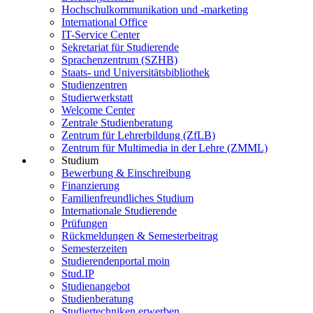
Hochschulkommunikation und -marketing
International Office
IT-Service Center
Sekretariat für Studierende
Sprachenzentrum (SZHB)
Staats- und Universitätsbibliothek
Studienzentren
Studierwerkstatt
Welcome Center
Zentrale Studienberatung
Zentrum für Lehrerbildung (ZfLB)
Zentrum für Multimedia in der Lehre (ZMML)
Studium
Bewerbung & Einschreibung
Finanzierung
Familienfreundliches Studium
Internationale Studierende
Prüfungen
Rückmeldungen & Semesterbeitrag
Semesterzeiten
Studierendenportal moin
Stud.IP
Studienangebot
Studienberatung
Studiertechniken erwerben