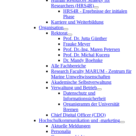
Human Resources Strategy for
Researchers (HRS4R)
HRS4R - Ergebnisse der initialen
Phase
Karriere und Weiterbildung
Organisation
Rektorat
Prof. Dr. Jutta Günther
Frauke Meyer
Prof. Dr.-Ing. Maren Petersen
Prof. Dr. Michal Kucera
Dr. Mandy Boehnke
Alle Fachbereiche
Research Faculty MARUM - Zentrum für
Marine Umweltwissenschaften
Akademische Selbstverwaltung
Verwaltung und Betrieb
Datenschutz und
Informationssicherheit
Organigramm der Universität
Bremen
Chief Digital Officer (CDO)
Hochschulkommunikation und -marketing
Aktuelle Meldungen
Personalia