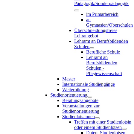
Pädagogik/Sonderpädagogik
im Primarbereich
an
Gymnasien/Oberschulen
Überschneidungsfreies
Lehrangebot
Lehramt an Berufsbildenden
Schulen
Berufliche Schule
Lehramt an
Berufsbildenden
Schulen -
Pflegewissenschaft
Master
Internationale Studiengänge
Weiterbildung
Studienorientierung
Beratungsangebote
Veranstaltungen zur
Studienorientierung
Studienlots:innen
Treffen mit einer Studienlotsin
oder einem Studienlotsen
Daten_Studienlotsen