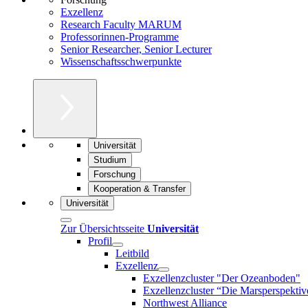
Exzellenz
Research Faculty MARUM
Professorinnen-Programme
Senior Researcher, Senior Lecturer
Wissenschaftsschwerpunkte
Universität
Studium
Forschung
Kooperation & Transfer
Universität
Zur Übersichtsseite
Universität
Profil
Leitbild
Exzellenz
Exzellenzcluster "Der Ozeanboden"
Exzellenzcluster “Die Marsperspektiv
Northwest Alliance