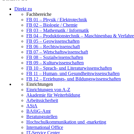
Direkt zu
Fachbereiche
FB 01 – Physik / Elektrotechnik
FB 02 – Biologie / Chemie
FB 03 – Mathematik / Informatik
FB 04 – Produktionstechnik – Maschinenbau & Verfahre
FB 05 – Geowissenschaften
FB 06 – Rechtswissenschaft
FB 07 – Wirtschaftswissenschaft
FB 08 – Sozialwissenschaften
FB 09 – Kulturwissenschaften
FB 10 – Sprach- und Literaturwissenschaften
FB 11 – Human- und Gesundheitswissenschaften
FB 12 – Erziehungs- und Bildungswissenschaften
Einrichtungen
Einrichtungen von A-Z
Akademie für Weiterbildung
Arbeitssicherheit
AStA
BAföG-Amt
Beratungsstellen
Hochschulkommunikation und -marketing
International Office
IT-Service Center