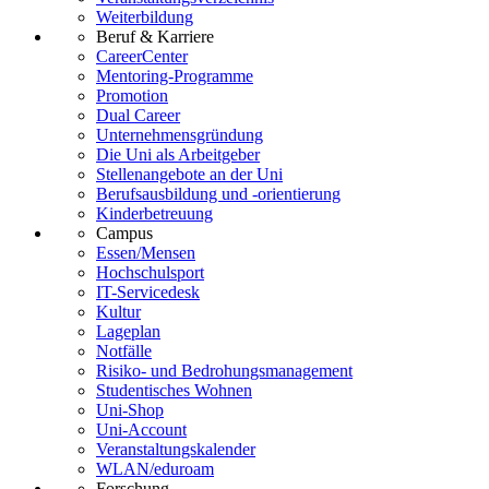
Weiterbildung
Beruf & Karriere
CareerCenter
Mentoring-Programme
Promotion
Dual Career
Unternehmensgründung
Die Uni als Arbeitgeber
Stellenangebote an der Uni
Berufsausbildung und -orientierung
Kinderbetreuung
Campus
Essen/Mensen
Hochschulsport
IT-Servicedesk
Kultur
Lageplan
Notfälle
Risiko- und Bedrohungsmanagement
Studentisches Wohnen
Uni-Shop
Uni-Account
Veranstaltungskalender
WLAN/eduroam
Forschung