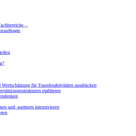
 Fachbereiche
beauftragte
ellen
ng?
e
d Wertschätzung für Transferaktivitäten ausdrücken
rstützungsstrukturen etablieren
mendenken
en und -partnern intensivieren
igen