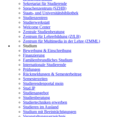
Sekretariat für Studierende
Sprachenzentrum (SZHB)
Staats- und Universitätsbibliothek
Studienzentren
Studierwerkstatt
Welcome Center
Zentrale Studienberatung
Zentrum für Lehrerbildung (ZfLB)
Zentrum für Multimedia in der Lehre (ZMML)
Studium
Bewerbung & Einschreibung
Finanzierung
Familienfreundliches Studium
Internationale Studierende
Prüfungen
Rückmeldungen & Semesterbeitrag
Semesterzeiten
Studierendenportal moin
Stud.IP
Studienangebot
Studienberatung
Studiertechniken erwerben
Studieren im Ausland
Studium mit Beeinträchtigungen
Veranstaltungsverzeichnis