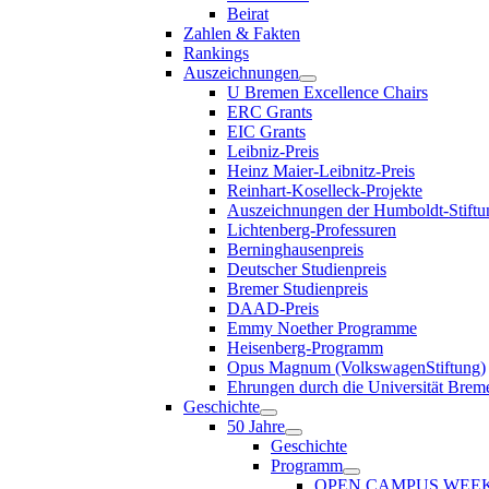
Beirat
Zahlen & Fakten
Rankings
Auszeichnungen
U Bremen Excellence Chairs
ERC Grants
EIC Grants
Leibniz-Preis
Heinz Maier-Leibnitz-Preis
Reinhart-Koselleck-Projekte
Auszeichnungen der Humboldt-Stiftu
Lichtenberg-Professuren
Berninghausenpreis
Deutscher Studienpreis
Bremer Studienpreis
DAAD-Preis
Emmy Noether Programme
Heisenberg-Programm
Opus Magnum (VolkswagenStiftung)
Ehrungen durch die Universität Brem
Geschichte
50 Jahre
Geschichte
Programm
OPEN CAMPUS WEE