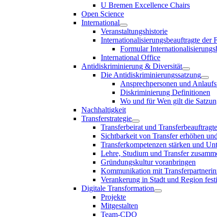
U Bremen Excellence Chairs
Open Science
International
Veranstaltungshistorie
Internationalisierungsbeauftragte der
Formular Internationalisierungs
International Office
Antidiskriminierung & Diversität
Die Antidiskriminierungssatzung
Ansprechpersonen und Anlaufst
Diskriminierung Definitionen
Wo und für Wen gilt die Satzu
Nachhaltigkeit
Transferstrategie
Transferbeirat und Transferbeauftragt
Sichtbarkeit von Transfer erhöhen un
Transferkompetenzen stärken und Unte
Lehre, Studium und Transfer zusam
Gründungskultur voranbringen
Kommunikation mit Transferpartnerinn
Verankerung in Stadt und Region fest
Digitale Transformation
Projekte
Mitgestalten
Team-CDO