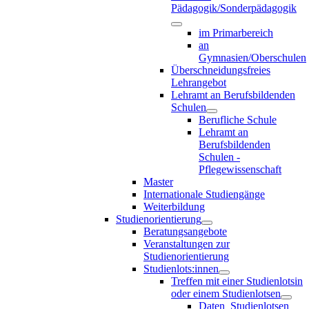
Pädagogik/Sonderpädagogik
im Primarbereich
an
Gymnasien/Oberschulen
Überschneidungsfreies
Lehrangebot
Lehramt an Berufsbildenden
Schulen
Berufliche Schule
Lehramt an
Berufsbildenden
Schulen -
Pflegewissenschaft
Master
Internationale Studiengänge
Weiterbildung
Studienorientierung
Beratungsangebote
Veranstaltungen zur
Studienorientierung
Studienlots:innen
Treffen mit einer Studienlotsin
oder einem Studienlotsen
Daten_Studienlotsen