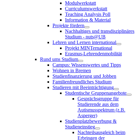
Modulwerkstatt
Curriculumswerkstatt
Teaching Analysis Poll
Information & Material
Projekte fördern
Nachhaltiges und transdisziplinäres
Studium - nuts@UB
Lehren und Lernen international
Projekt MINTernational
Erasmus-Lehrendenmobilität
Rund ums Studium
Campus: Wissenswertes und Tipps
Wohnen in Bremen
Studienfinanzierung und Jobben
Familienfreundliches Studium
Studieren mit Beeinträchtigung
Studentische Gruppenangebote
Gesprächsgruppe für
Studierende aus dem
Autismusspektrum (z.B.
Asperger)
Studienplatzbewerbung &
Studieneinstieg
Nachteilsausgleich beim
Erbringen der