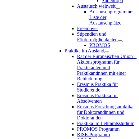
Südeuropa
Austausch weltweit
Austauschprogramme:
Liste der
Austauschplätze
Freemover
Stipendien und
Fördermöglichkeiten
PROMOS
Praktika im Ausland
Rat der Europäischen Union –
Aktionsprogramm für
Praktikanten und
Praktikantinnen mit einer
Behinderung
Erasmus Praktika für
Studierende
Erasmus Praktika für
Absolventen
Erasmus Forschungspraktika
für Doktorandinnen und
Doktoranden
Praktika im Lehramtsstudium
PROMOS Programm
RISE-Programm