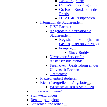
ASA-Programm
Carlo-Schmid-Programm
Go East - Russland in der
Praxis
DAAD-Kurzstipendien
Internationale Studierende
HIST Bremen
Angebote für internationale
Studierende
Registration Form (Iranian
Get Together on 29. May)
kompass
Study Buddy
Newcomer Service für
Austauschstudierende
Freemover - Gaststudium an der
Universität Bremen
Geflüchtete
Praxisorientiert studieren
Fächerübergreifende Angebote
Wissenschaftliches Schreiben
Studieren und dann?
Sich weiterbilden
Beratungsangebote
Gut lehren und lernen