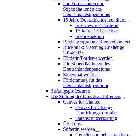
Die Förder:innen und
Stipendiat:innen des
Deutschlandstipendiums
15 Jahre Deutschlandstipendium
Interview mit Förderin
15 Jahre, 15 Gesichter
Spendenaktion
Begleitprogramm: BremenConnect
Rückblick: Matching Challenge
2024/2025
Förderin/Förderer werden
Die Stipendiat:innen des
Deutschlandstipendiums
Stipendiat werden
Förderantrag für das
Deutschlandstipendium
Stiftungsprofessuren
Die Stiftung der Universität Bremen
Canvas for Change
Canvas for Change
Einreichungsformular
Datenschutzerklärung
Über uns
Stifter:in werden
Gemeinsam mehr erreichen -