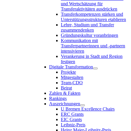
und Wertschätzung für
Transferaktivitäten ausdrücken
Transferkompetenzen stärken und
Unterstützungsstrukturen etablieren
Lehre, Studium und Transfer
zusammendenken
Gründungskultur voranbringen
Kommunikation mit
Transferpartnerinnen und -partnern
intensivieren
Verankerung in Stadt und Region
festigen
Digitale Transformation
Projekte
Mitgestalten
Team-CDO
Beirat
Zahlen & Fakten
Rankings
Auszeichnungen
U Bremen Excellence Chairs
ERC Grants
EIC Grants
Leibniz-Preis
Heinz Maier-Leibnitz-Preis