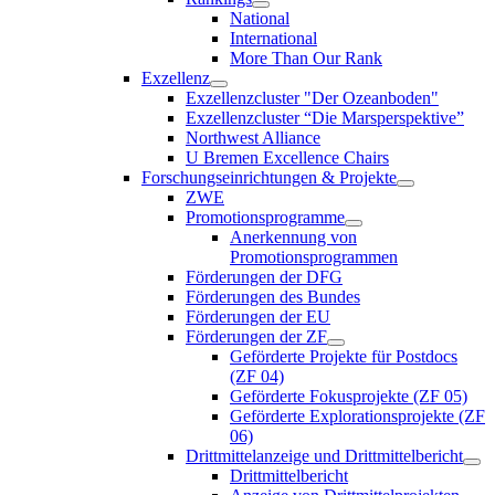
National
International
More Than Our Rank
Exzellenz
Exzellenzcluster "Der Ozeanboden"
Exzellenzcluster “Die Marsperspektive”
Northwest Alliance
U Bremen Excellence Chairs
Forschungseinrichtungen & Projekte
ZWE
Promotionsprogramme
Anerkennung von
Promotionsprogrammen
Förderungen der DFG
Förderungen des Bundes
Förderungen der EU
Förderungen der ZF
Geförderte Projekte für Postdocs
(ZF 04)
Geförderte Fokusprojekte (ZF 05)
Geförderte Explorationsprojekte (ZF
06)
Drittmittelanzeige und Drittmittelbericht
Drittmittelbericht