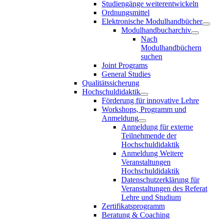
Studiengänge weiterentwickeln
Ordnungsmittel
Elektronische Modulhandbücher
Modulhandbucharchiv
Nach
Modulhandbüchern
suchen
Joint Programs
General Studies
Qualitätssicherung
Hochschuldidaktik
Förderung für innovative Lehre
Workshops, Programm und
Anmeldung
Anmeldung für externe
Teilnehmende der
Hochschuldidaktik
Anmeldung Weitere
Veranstaltungen
Hochschuldidaktik
Datenschutzerklärung für
Veranstaltungen des Referat
Lehre und Studium
Zertifikatsprogramm
Beratung & Coaching