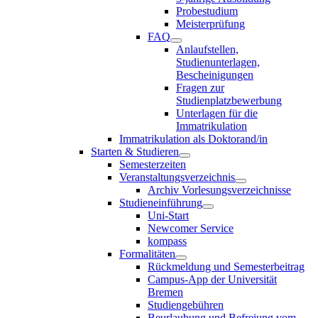
Probestudium
Meisterprüfung
FAQ
Anlaufstellen,
Studienunterlagen,
Bescheinigungen
Fragen zur
Studienplatzbewerbung
Unterlagen für die
Immatrikulation
Immatrikulation als Doktorand/in
Starten & Studieren
Semesterzeiten
Veranstaltungsverzeichnis
Archiv Vorlesungsverzeichnisse
Studieneinführung
Uni-Start
Newcomer Service
kompass
Formalitäten
Rückmeldung und Semesterbeitrag
Campus-App der Universität
Bremen
Studiengebühren
Beurlaubung und Befreiung vom