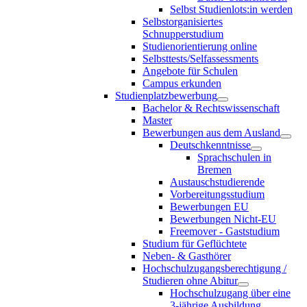
Selbst Studienlots:in werden
Selbstorganisiertes
Schnupperstudium
Studienorientierung online
Selbsttests/Selfassessments
Angebote für Schulen
Campus erkunden
Studienplatzbewerbung
Bachelor & Rechtswissenschaft
Master
Bewerbungen aus dem Ausland
Deutschkenntnisse
Sprachschulen in
Bremen
Austauschstudierende
Vorbereitungsstudium
Bewerbungen EU
Bewerbungen Nicht-EU
Freemover - Gaststudium
Studium für Geflüchtete
Neben- & Gasthörer
Hochschulzugangsberechtigung /
Studieren ohne Abitur
Hochschulzugang über eine
3-jährige Ausbildung