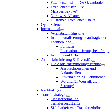
Exzellenzcluster "Der Ozeanboden"
Exzellenzcluster “Die
Marsperspektive”
Northwest Alliance
U Bremen Excellence Chairs
Open Science
International
Veranstaltungshistorie
Internationalisierungsbeauftragte der
Fachbereiche
Formular
Internationalisierungsbeauftragt
International Office
Antidiskriminierung & Diversität
Die Antidiskriminierungssatzung
Ansprechpersonen und
Anlaufstellen
Diskriminierung Definitionen
Wo und für Wen gilt die
Satzung?
Nachhaltigkeit
Transferstrategie
Transferbeirat und
Transferbeauftragte
Sichtbarkeit von Transfer erhöhen