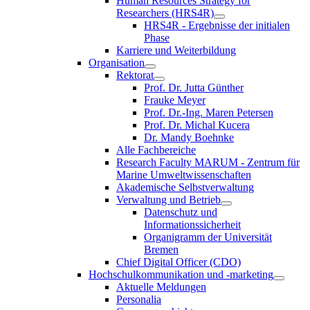
Human Resources Strategy for
Researchers (HRS4R)
HRS4R - Ergebnisse der initialen
Phase
Karriere und Weiterbildung
Organisation
Rektorat
Prof. Dr. Jutta Günther
Frauke Meyer
Prof. Dr.-Ing. Maren Petersen
Prof. Dr. Michal Kucera
Dr. Mandy Boehnke
Alle Fachbereiche
Research Faculty MARUM - Zentrum für
Marine Umweltwissenschaften
Akademische Selbstverwaltung
Verwaltung und Betrieb
Datenschutz und
Informationssicherheit
Organigramm der Universität
Bremen
Chief Digital Officer (CDO)
Hochschulkommunikation und -marketing
Aktuelle Meldungen
Personalia