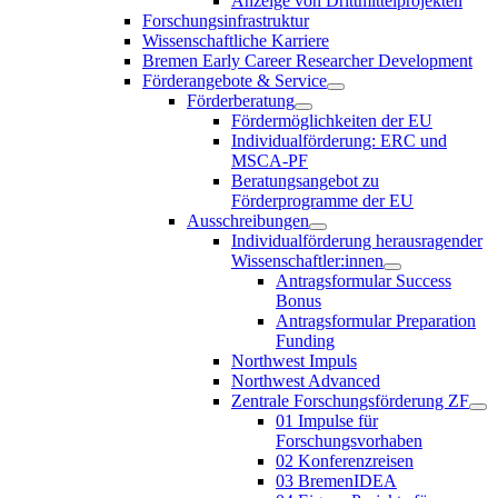
Anzeige von Drittmittelprojekten
Forschungsinfrastruktur
Wissenschaftliche Karriere
Bremen Early Career Researcher Development
Förderangebote & Service
Förderberatung
Fördermöglichkeiten der EU
Individualförderung: ERC und
MSCA-PF
Beratungsangebot zu
Förderprogramme der EU
Ausschreibungen
Individualförderung herausragender
Wissenschaftler:innen
Antragsformular Success
Bonus
Antragsformular Preparation
Funding
Northwest Impuls
Northwest Advanced
Zentrale Forschungsförderung ZF
01 Impulse für
Forschungsvorhaben
02 Konferenzreisen
03 BremenIDEA