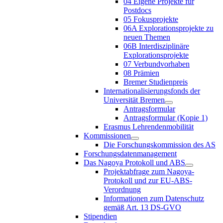
04 Eigene Projekte für
Postdocs
05 Fokusprojekte
06A Explorationsprojekte zu
neuen Themen
06B Interdisziplinäre
Explorationsprojekte
07 Verbundvorhaben
08 Prämien
Bremer Studienpreis
Internationalisierungsfonds der
Universität Bremen
Antragsformular
Antragsformular (Kopie 1)
Erasmus Lehrendenmobilität
Kommissionen
Die Forschungskommission des AS
Forschungsdatenmanagement
Das Nagoya Protokoll und ABS
Projektabfrage zum Nagoya-
Protokoll und zur EU-ABS-
Verordnung
Informationen zum Datenschutz
gemäß Art. 13 DS-GVO
Stipendien