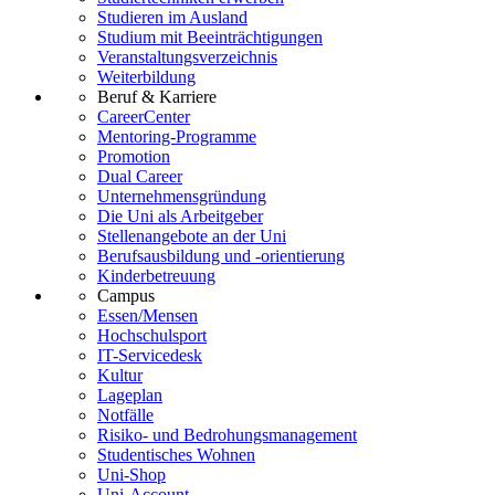
Studieren im Ausland
Studium mit Beeinträchtigungen
Veranstaltungsverzeichnis
Weiterbildung
Beruf & Karriere
CareerCenter
Mentoring-Programme
Promotion
Dual Career
Unternehmensgründung
Die Uni als Arbeitgeber
Stellenangebote an der Uni
Berufsausbildung und -orientierung
Kinderbetreuung
Campus
Essen/Mensen
Hochschulsport
IT-Servicedesk
Kultur
Lageplan
Notfälle
Risiko- und Bedrohungsmanagement
Studentisches Wohnen
Uni-Shop
Uni-Account