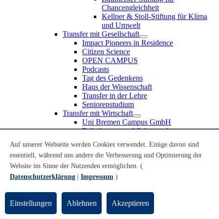
Chancengleichheit
Kellner & Stoll-Stiftung für Klima
und Umwelt
Transfer mit Gesellschaft
Impact Pioneers in Residence
Citizen Science
OPEN CAMPUS
Podcasts
Tag des Gedenkens
Haus der Wissenschaft
Transfer in der Lehre
Seniorenstudium
Transfer mit Wirtschaft
Uni Bremen Campus GmbH
Erfindungen und Schutzrechte
Partnerschaften und Beteiligungen
Auf unserer Webseite werden Cookies verwendet. Einige davon sind
Recruiting an der Universität Bremen
essentiell, während uns andere die Verbesserung und Optimierung der
Weiterbildung an der Universität Bremen
Transfer mit Schule
Website im Sinne der Nutzenden ermöglichen. (
Schülerinnen und Schüler
Datenschutzerklärung
|
Impressum
)
MINT-Schnupperstudium
Schulklassen
Lehrkräfte
Einstellungen
Ablehnen
Akzeptieren
Gründungsunterstützung
UniTransfer - Servicestelle für Transferaktivitäten