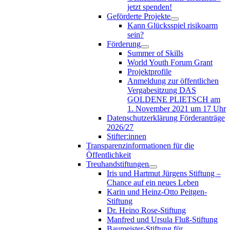
jetzt spenden!
Geförderte Projekte
Kann Glücksspiel risikoarm
sein?
Förderung
Summer of Skills
World Youth Forum Grant
Projektprofile
Anmeldung zur öffentlichen
Vergabesitzung DAS
GOLDENE PLIETSCH am
1. November 2021 um 17 Uhr
Datenschutzerklärung Förderanträge
2026/27
Stifter:innen
Transparenzinformationen für die
Öffentlichkeit
Treuhandstiftungen
Iris und Hartmut Jürgens Stiftung –
Chance auf ein neues Leben
Karin und Heinz-Otto Peitgen-
Stiftung
Dr. Heino Rose-Stiftung
Manfred und Ursula Fluß-Stiftung
Baumeister-Stiftung für