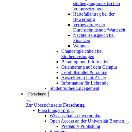
studiengangsspezifischen
Voraussetzungen
Härtefallantrag bei der
Bewerbung
Verbesserung der
Durchschnittsnote/Wartezeit
Nachteilsausgleich bei
Finanzen
Wohnen
Chancengleichheit bei
Studienleistungen
Beratung und Information
Orientierung auf dem Campus
Lernhilfsmittel & -räume
Auszeit vom Uni-Alltag
Information für Lehrende
Studentisches Engagement
Forschung
Zur Übersichtsseite
Forschung
Forschungsprofil
Wissenschaftsschwerpunkte
Open Access an der Universität Bremen
Predatory Publishing
Rankings