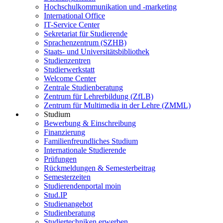
Hochschulkommunikation und -marketing
International Office
IT-Service Center
Sekretariat für Studierende
Sprachenzentrum (SZHB)
Staats- und Universitätsbibliothek
Studienzentren
Studierwerkstatt
Welcome Center
Zentrale Studienberatung
Zentrum für Lehrerbildung (ZfLB)
Zentrum für Multimedia in der Lehre (ZMML)
Studium
Bewerbung & Einschreibung
Finanzierung
Familienfreundliches Studium
Internationale Studierende
Prüfungen
Rückmeldungen & Semesterbeitrag
Semesterzeiten
Studierendenportal moin
Stud.IP
Studienangebot
Studienberatung
Studiertechniken erwerben