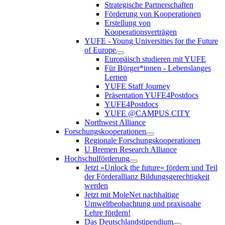
Strategische Partnerschaften
Förderung von Kooperationen
Erstellung von
Kooperationsverträgen
YUFE - Young Universities for the Future
of Europe
Europäisch studieren mit YUFE
Für Bürger*innen - Lebenslanges
Lernen
YUFE Staff Journey
Präsentation YUFE4Postdocs
YUFE4Postdocs
YUFE @CAMPUS CITY
Northwest Alliance
Forschungskooperationen
Regionale Forschungskooperationen
U Bremen Research Alliance
Hochschulförderung
Jetzt »Unlock the future« fördern und Teil
der Förderallianz Bildungsgerechtigkeit
werden
Jetzt mit MoleNet nachhaltige
Umweltbeobachtung und praxisnahe
Lehre fördern!
Das Deutschlandstipendium