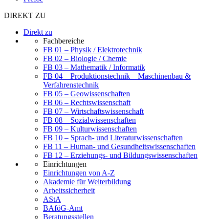
DIREKT ZU
Direkt zu
Fachbereiche
FB 01 – Physik / Elektrotechnik
FB 02 – Biologie / Chemie
FB 03 – Mathematik / Informatik
FB 04 – Produktionstechnik – Maschinenbau &
Verfahrenstechnik
FB 05 – Geowissenschaften
FB 06 – Rechtswissenschaft
FB 07 – Wirtschaftswissenschaft
FB 08 – Sozialwissenschaften
FB 09 – Kulturwissenschaften
FB 10 – Sprach- und Literaturwissenschaften
FB 11 – Human- und Gesundheitswissenschaften
FB 12 – Erziehungs- und Bildungswissenschaften
Einrichtungen
Einrichtungen von A-Z
Akademie für Weiterbildung
Arbeitssicherheit
AStA
BAföG-Amt
Beratungsstellen