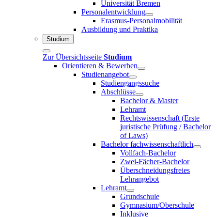
Universität Bremen
Personalentwicklung
Erasmus-Personalmobilität
Ausbildung und Praktika
Studium
Zur Übersichtsseite
Studium
Orientieren & Bewerben
Studienangebot
Studiengangssuche
Abschlüsse
Bachelor & Master
Lehramt
Rechtswissenschaft (Erste
juristische Prüfung / Bachelor
of Laws)
Bachelor fachwissenschaftlich
Vollfach-Bachelor
Zwei-Fächer-Bachelor
Überschneidungsfreies
Lehrangebot
Lehramt
Grundschule
Gymnasium/Oberschule
Inklusive