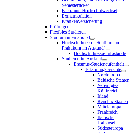
Semesterticket
Fach- und Hochschulwechsel
Exmatrikulation
Krankenversicherung
Prüfungen
Flexibles Studieren
Studium international
Hochschulmesse "Studium und
Praktikum im Ausland"
Hochschulmesse Infostände
Studieren im Ausland
Erasmus-Studienaufenthalt
Erfahrungsberichte
Nordeuropa
Baltische Staaten
Vereinigtes
Königreich
Irland
Benelux Staaten
Mitteleuropa
Frankreich
Iberische
Halbinsel
Südosteuropa