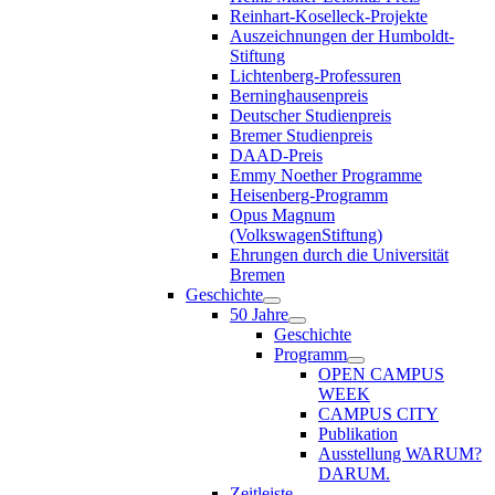
Reinhart-Koselleck-Projekte
Auszeichnungen der Humboldt-
Stiftung
Lichtenberg-Professuren
Berninghausenpreis
Deutscher Studienpreis
Bremer Studienpreis
DAAD-Preis
Emmy Noether Programme
Heisenberg-Programm
Opus Magnum
(VolkswagenStiftung)
Ehrungen durch die Universität
Bremen
Geschichte
50 Jahre
Geschichte
Programm
OPEN CAMPUS
WEEK
CAMPUS CITY
Publikation
Ausstellung WARUM?
DARUM.
Zeitleiste