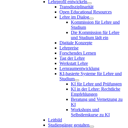
Lehrprofil entwickeln
Transdisziplinarität
Open Educational Resources
Lehre im Dialog
Kommission für Lehre und
Studium
Die Kommission für Lehre
und Studium lädt ein
Digitale Konzepte
Lehrpreise
Forschendes Lernen
Tag der Lehre
Werkstatt Lehre
Lernraumentwicklung
KI-basierte Systeme für Lehre und
Studium
KI für Lehre und Prüfungen
KI in der Lehre: Rechtliche
Empfehlungen
Beratung und Vernetzung zu
KI
Workshops und
Selbstlernkurse zu KI
Leitbild
Studiengänge gestalten