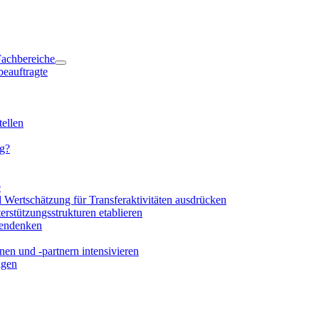
 Fachbereiche
beauftragte
ellen
ng?
e
d Wertschätzung für Transferaktivitäten ausdrücken
rstützungsstrukturen etablieren
mendenken
en und -partnern intensivieren
igen