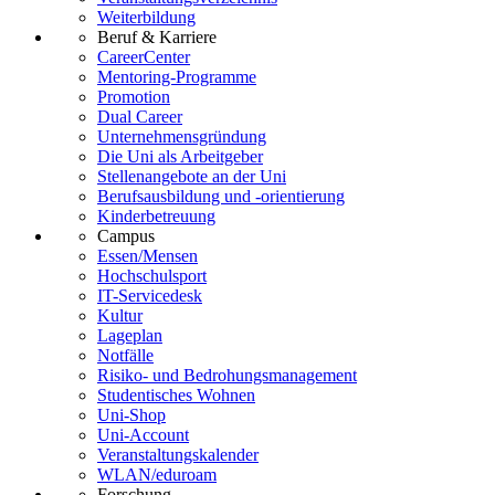
Weiterbildung
Beruf & Karriere
CareerCenter
Mentoring-Programme
Promotion
Dual Career
Unternehmensgründung
Die Uni als Arbeitgeber
Stellenangebote an der Uni
Berufsausbildung und -orientierung
Kinderbetreuung
Campus
Essen/Mensen
Hochschulsport
IT-Servicedesk
Kultur
Lageplan
Notfälle
Risiko- und Bedrohungsmanagement
Studentisches Wohnen
Uni-Shop
Uni-Account
Veranstaltungskalender
WLAN/eduroam
Forschung