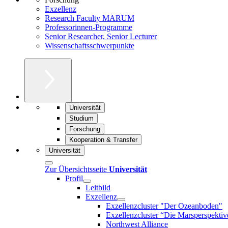
Exzellenz
Research Faculty MARUM
Professorinnen-Programme
Senior Researcher, Senior Lecturer
Wissenschaftsschwerpunkte
Universität
Studium
Forschung
Kooperation & Transfer
Universität
Zur Übersichtsseite
Universität
Profil
Leitbild
Exzellenz
Exzellenzcluster "Der Ozeanboden"
Exzellenzcluster “Die Marsperspektiv
Northwest Alliance