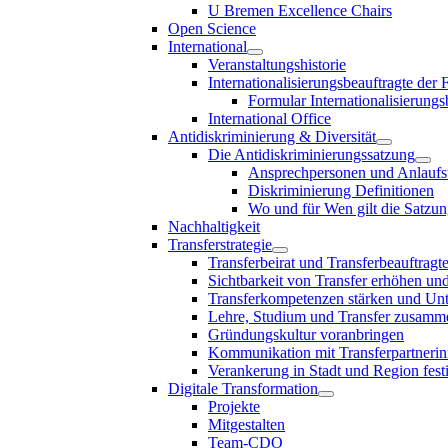
U Bremen Excellence Chairs
Open Science
International
Veranstaltungshistorie
Internationalisierungsbeauftragte der
Formular Internationalisierungs
International Office
Antidiskriminierung & Diversität
Die Antidiskriminierungssatzung
Ansprechpersonen und Anlaufst
Diskriminierung Definitionen
Wo und für Wen gilt die Satzu
Nachhaltigkeit
Transferstrategie
Transferbeirat und Transferbeauftragt
Sichtbarkeit von Transfer erhöhen un
Transferkompetenzen stärken und Unte
Lehre, Studium und Transfer zusam
Gründungskultur voranbringen
Kommunikation mit Transferpartnerinn
Verankerung in Stadt und Region fest
Digitale Transformation
Projekte
Mitgestalten
Team-CDO