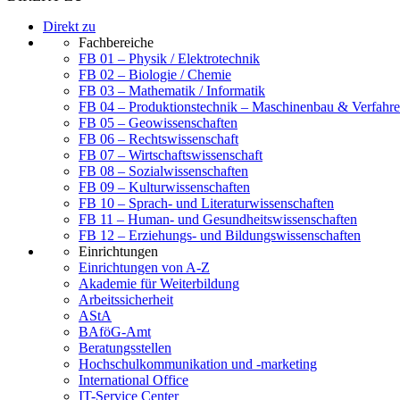
Direkt zu
Fachbereiche
FB 01 – Physik / Elektrotechnik
FB 02 – Biologie / Chemie
FB 03 – Mathematik / Informatik
FB 04 – Produktionstechnik – Maschinenbau & Verfahre
FB 05 – Geowissenschaften
FB 06 – Rechtswissenschaft
FB 07 – Wirtschaftswissenschaft
FB 08 – Sozialwissenschaften
FB 09 – Kulturwissenschaften
FB 10 – Sprach- und Literaturwissenschaften
FB 11 – Human- und Gesundheitswissenschaften
FB 12 – Erziehungs- und Bildungswissenschaften
Einrichtungen
Einrichtungen von A-Z
Akademie für Weiterbildung
Arbeitssicherheit
AStA
BAföG-Amt
Beratungsstellen
Hochschulkommunikation und -marketing
International Office
IT-Service Center