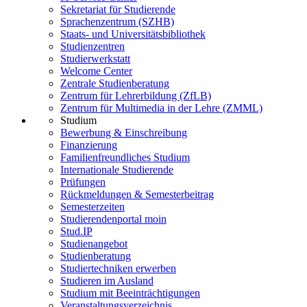
Sekretariat für Studierende
Sprachenzentrum (SZHB)
Staats- und Universitätsbibliothek
Studienzentren
Studierwerkstatt
Welcome Center
Zentrale Studienberatung
Zentrum für Lehrerbildung (ZfLB)
Zentrum für Multimedia in der Lehre (ZMML)
Studium
Bewerbung & Einschreibung
Finanzierung
Familienfreundliches Studium
Internationale Studierende
Prüfungen
Rückmeldungen & Semesterbeitrag
Semesterzeiten
Studierendenportal moin
Stud.IP
Studienangebot
Studienberatung
Studiertechniken erwerben
Studieren im Ausland
Studium mit Beeinträchtigungen
Veranstaltungsverzeichnis