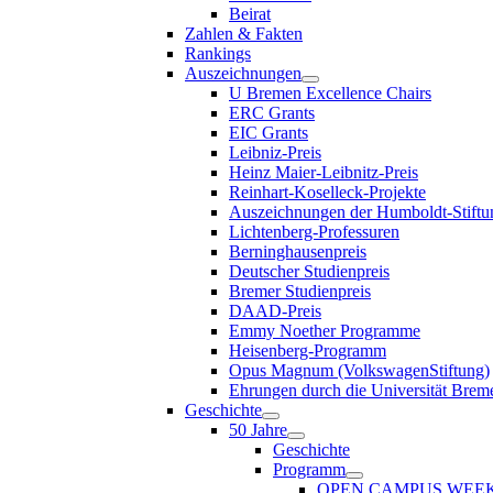
Beirat
Zahlen & Fakten
Rankings
Auszeichnungen
U Bremen Excellence Chairs
ERC Grants
EIC Grants
Leibniz-Preis
Heinz Maier-Leibnitz-Preis
Reinhart-Koselleck-Projekte
Auszeichnungen der Humboldt-Stiftu
Lichtenberg-Professuren
Berninghausenpreis
Deutscher Studienpreis
Bremer Studienpreis
DAAD-Preis
Emmy Noether Programme
Heisenberg-Programm
Opus Magnum (VolkswagenStiftung)
Ehrungen durch die Universität Brem
Geschichte
50 Jahre
Geschichte
Programm
OPEN CAMPUS WEE