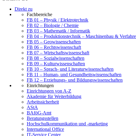
Direkt zu
Fachbereiche
FB 01 – Physik / Elektrotechnik
FB 02 – Biologie / Chemie
FB 03 – Mathematik / Informatik
FB 04 – Produktionstechnik – Maschinenbau & Verfahre
FB 05 – Geowissenschaften
FB 06 – Rechtswissenschaft
FB 07 – Wirtschaftswissenschaft
FB 08 – Sozialwissenschaften
FB 09 – Kulturwissenschaften
FB 10 – Sprach- und Literaturwissenschaften
FB 11 – Human- und Gesundheitswissenschaften
FB 12 – Erziehungs- und Bildungswissenschaften
Einrichtungen
Einrichtungen von A-Z
Akademie für Weiterbildung
Arbeitssicherheit
AStA
BAföG-Amt
Beratungsstellen
Hochschulkommunikation und -marketing
International Office
IT-Service Center