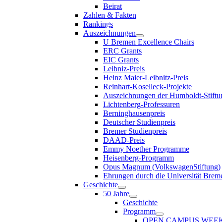
Beirat
Zahlen & Fakten
Rankings
Auszeichnungen
U Bremen Excellence Chairs
ERC Grants
EIC Grants
Leibniz-Preis
Heinz Maier-Leibnitz-Preis
Reinhart-Koselleck-Projekte
Auszeichnungen der Humboldt-Stiftu
Lichtenberg-Professuren
Berninghausenpreis
Deutscher Studienpreis
Bremer Studienpreis
DAAD-Preis
Emmy Noether Programme
Heisenberg-Programm
Opus Magnum (VolkswagenStiftung)
Ehrungen durch die Universität Brem
Geschichte
50 Jahre
Geschichte
Programm
OPEN CAMPUS WEE