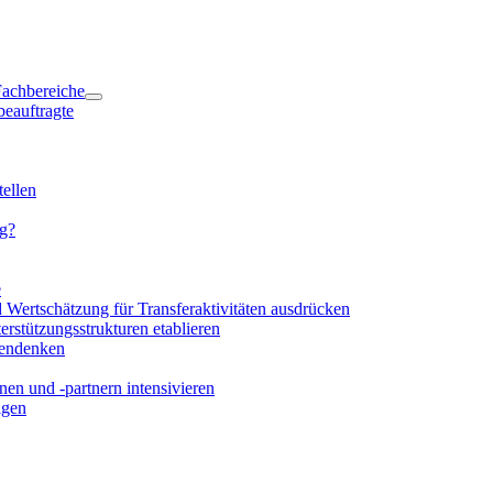
 Fachbereiche
beauftragte
ellen
ng?
e
d Wertschätzung für Transferaktivitäten ausdrücken
rstützungsstrukturen etablieren
mendenken
en und -partnern intensivieren
igen