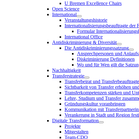
U Bremen Excellence Chairs
Open Science
International
Veranstaltungshistorie
Internationalisierungsbeauftragte der
Formular Internationalisierungs
International Office
Antidiskriminierung & Diversität
Die Antidiskriminierungssatzung
Ansprechpersonen und Anlaufst
Diskriminierung Definitionen
Wo und für Wen gilt die Satzu
Nachhaltigkeit
Transferstrategie
Transferbeirat und Transferbeauftragt
Sichtbarkeit von Transfer erhöhen un
Transferkompetenzen stärken und Unte
Lehre, Studium und Transfer zusam
Gründungskultur voranbringen
Kommunikation mit Transferpartnerinn
Verankerung in Stadt und Region fest
Digitale Transformation
Projekte
Mitgestalten
Team-CDO