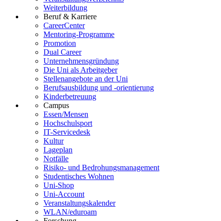
Weiterbildung
Beruf & Karriere
CareerCenter
Mentoring-Programme
Promotion
Dual Career
Unternehmensgründung
Die Uni als Arbeitgeber
Stellenangebote an der Uni
Berufsausbildung und -orientierung
Kinderbetreuung
Campus
Essen/Mensen
Hochschulsport
IT-Servicedesk
Kultur
Lageplan
Notfälle
Risiko- und Bedrohungsmanagement
Studentisches Wohnen
Uni-Shop
Uni-Account
Veranstaltungskalender
WLAN/eduroam
Forschung