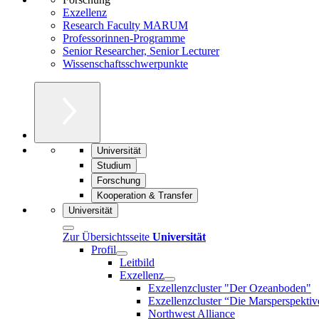
Exzellenz
Research Faculty MARUM
Professorinnen-Programme
Senior Researcher, Senior Lecturer
Wissenschaftsschwerpunkte
Universität
Studium
Forschung
Kooperation & Transfer
Universität
Zur Übersichtsseite
Universität
Profil
Leitbild
Exzellenz
Exzellenzcluster "Der Ozeanboden"
Exzellenzcluster “Die Marsperspektiv
Northwest Alliance