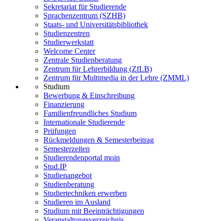
Sekretariat für Studierende
Sprachenzentrum (SZHB)
Staats- und Universitätsbibliothek
Studienzentren
Studierwerkstatt
Welcome Center
Zentrale Studienberatung
Zentrum für Lehrerbildung (ZfLB)
Zentrum für Multimedia in der Lehre (ZMML)
Studium
Bewerbung & Einschreibung
Finanzierung
Familienfreundliches Studium
Internationale Studierende
Prüfungen
Rückmeldungen & Semesterbeitrag
Semesterzeiten
Studierendenportal moin
Stud.IP
Studienangebot
Studienberatung
Studiertechniken erwerben
Studieren im Ausland
Studium mit Beeinträchtigungen
Veranstaltungsverzeichnis