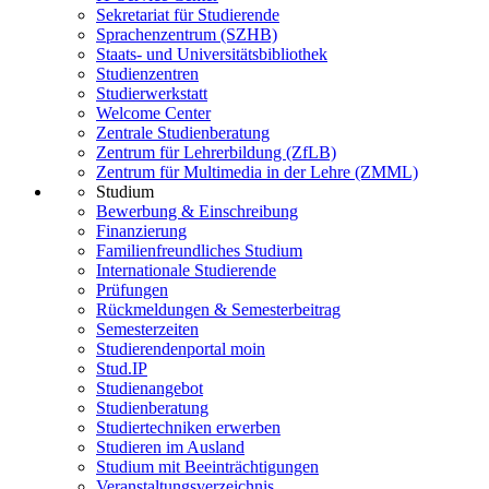
Sekretariat für Studierende
Sprachenzentrum (SZHB)
Staats- und Universitätsbibliothek
Studienzentren
Studierwerkstatt
Welcome Center
Zentrale Studienberatung
Zentrum für Lehrerbildung (ZfLB)
Zentrum für Multimedia in der Lehre (ZMML)
Studium
Bewerbung & Einschreibung
Finanzierung
Familienfreundliches Studium
Internationale Studierende
Prüfungen
Rückmeldungen & Semesterbeitrag
Semesterzeiten
Studierendenportal moin
Stud.IP
Studienangebot
Studienberatung
Studiertechniken erwerben
Studieren im Ausland
Studium mit Beeinträchtigungen
Veranstaltungsverzeichnis