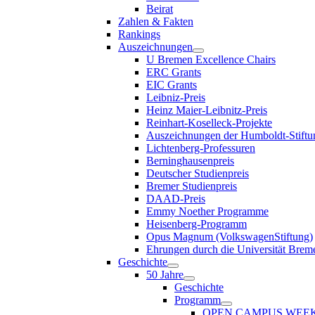
Beirat
Zahlen & Fakten
Rankings
Auszeichnungen
U Bremen Excellence Chairs
ERC Grants
EIC Grants
Leibniz-Preis
Heinz Maier-Leibnitz-Preis
Reinhart-Koselleck-Projekte
Auszeichnungen der Humboldt-Stiftu
Lichtenberg-Professuren
Berninghausenpreis
Deutscher Studienpreis
Bremer Studienpreis
DAAD-Preis
Emmy Noether Programme
Heisenberg-Programm
Opus Magnum (VolkswagenStiftung)
Ehrungen durch die Universität Brem
Geschichte
50 Jahre
Geschichte
Programm
OPEN CAMPUS WEE