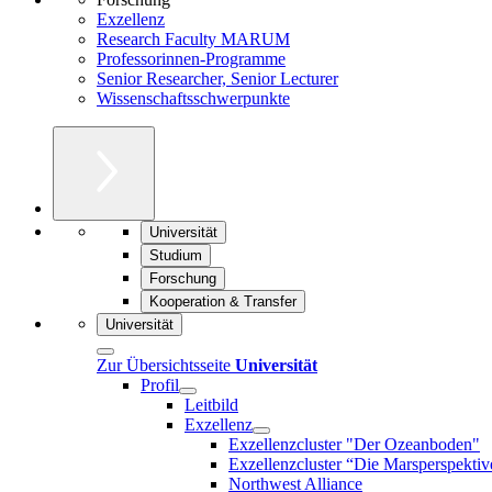
Exzellenz
Research Faculty MARUM
Professorinnen-Programme
Senior Researcher, Senior Lecturer
Wissenschaftsschwerpunkte
Universität
Studium
Forschung
Kooperation & Transfer
Universität
Zur Übersichtsseite
Universität
Profil
Leitbild
Exzellenz
Exzellenzcluster "Der Ozeanboden"
Exzellenzcluster “Die Marsperspektiv
Northwest Alliance