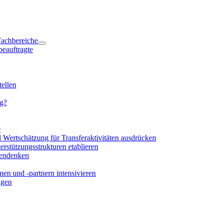
 Fachbereiche
beauftragte
ellen
ng?
e
d Wertschätzung für Transferaktivitäten ausdrücken
rstützungsstrukturen etablieren
mendenken
en und -partnern intensivieren
igen