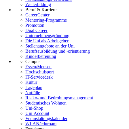
Weiterbildung
Beruf & Karriere
CareerCenter
Mentoring-Programme
Promotion
Dual Career
Unternehmensgründung
Die Uni als Arbeitgeber
Stellenangebote an der Uni
Berufsausbildung und -orientierung
Kinderbetreuung
Campus
Essen/Mensen
Hochschulsport
IT-Servicedesk
Kultur
Lageplan
Notfälle
Risiko- und Bedrohungsmanagement
Studentisches Wohnen
Uni-Shop
Uni-Account
Veranstaltungskalender
WLAN/eduroam
Forschung