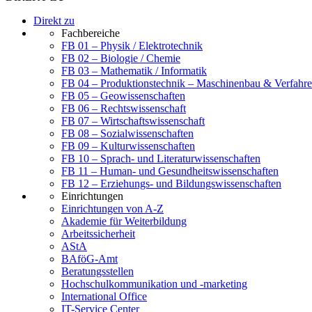
Direkt zu
Fachbereiche
FB 01 – Physik / Elektrotechnik
FB 02 – Biologie / Chemie
FB 03 – Mathematik / Informatik
FB 04 – Produktionstechnik – Maschinenbau & Verfahre
FB 05 – Geowissenschaften
FB 06 – Rechtswissenschaft
FB 07 – Wirtschaftswissenschaft
FB 08 – Sozialwissenschaften
FB 09 – Kulturwissenschaften
FB 10 – Sprach- und Literaturwissenschaften
FB 11 – Human- und Gesundheitswissenschaften
FB 12 – Erziehungs- und Bildungswissenschaften
Einrichtungen
Einrichtungen von A-Z
Akademie für Weiterbildung
Arbeitssicherheit
AStA
BAföG-Amt
Beratungsstellen
Hochschulkommunikation und -marketing
International Office
IT-Service Center