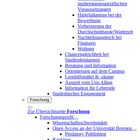
studiengangsspezifischen
Voraussetzungen
Härtefallantrag bei der
Bewerbung
Verbesserung der
Durchschnittsnote/Wartezeit
Nachteilsausgleich bei
Finanzen
Wohnen
Chancengleichheit bei
Studienleistungen
Beratung und Information
Orientierung auf dem Campus
Lernhilfsmittel & -räume
Auszeit vom Uni-Alltag
Information für Lehrende
Studentisches Engagement
Forschung
Zur Übersichtsseite
Forschung
Forschungsprofil
Wissenschaftsschwerpunkte
Open Access an der Universität Bremen
Predatory Publishing
Rankings