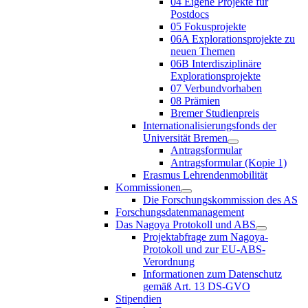
04 Eigene Projekte für
Postdocs
05 Fokusprojekte
06A Explorationsprojekte zu
neuen Themen
06B Interdisziplinäre
Explorationsprojekte
07 Verbundvorhaben
08 Prämien
Bremer Studienpreis
Internationalisierungsfonds der
Universität Bremen
Antragsformular
Antragsformular (Kopie 1)
Erasmus Lehrendenmobilität
Kommissionen
Die Forschungskommission des AS
Forschungsdatenmanagement
Das Nagoya Protokoll und ABS
Projektabfrage zum Nagoya-
Protokoll und zur EU-ABS-
Verordnung
Informationen zum Datenschutz
gemäß Art. 13 DS-GVO
Stipendien