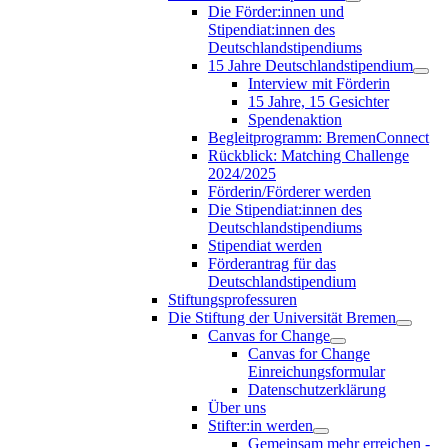
Die Förder:innen und
Stipendiat:innen des
Deutschlandstipendiums
15 Jahre Deutschlandstipendium
Interview mit Förderin
15 Jahre, 15 Gesichter
Spendenaktion
Begleitprogramm: BremenConnect
Rückblick: Matching Challenge
2024/2025
Förderin/Förderer werden
Die Stipendiat:innen des
Deutschlandstipendiums
Stipendiat werden
Förderantrag für das
Deutschlandstipendium
Stiftungsprofessuren
Die Stiftung der Universität Bremen
Canvas for Change
Canvas for Change
Einreichungsformular
Datenschutzerklärung
Über uns
Stifter:in werden
Gemeinsam mehr erreichen -