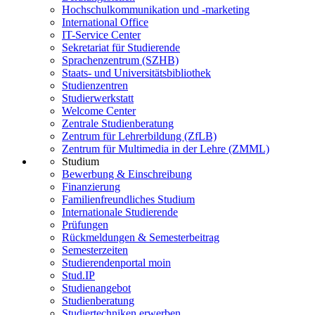
Hochschulkommunikation und -marketing
International Office
IT-Service Center
Sekretariat für Studierende
Sprachenzentrum (SZHB)
Staats- und Universitätsbibliothek
Studienzentren
Studierwerkstatt
Welcome Center
Zentrale Studienberatung
Zentrum für Lehrerbildung (ZfLB)
Zentrum für Multimedia in der Lehre (ZMML)
Studium
Bewerbung & Einschreibung
Finanzierung
Familienfreundliches Studium
Internationale Studierende
Prüfungen
Rückmeldungen & Semesterbeitrag
Semesterzeiten
Studierendenportal moin
Stud.IP
Studienangebot
Studienberatung
Studiertechniken erwerben