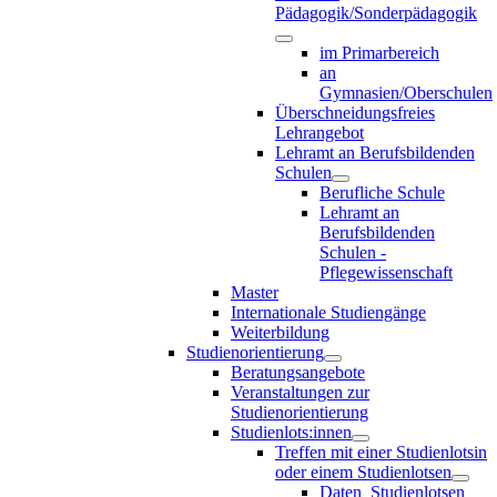
Pädagogik/Sonderpädagogik
im Primarbereich
an
Gymnasien/Oberschulen
Überschneidungsfreies
Lehrangebot
Lehramt an Berufsbildenden
Schulen
Berufliche Schule
Lehramt an
Berufsbildenden
Schulen -
Pflegewissenschaft
Master
Internationale Studiengänge
Weiterbildung
Studienorientierung
Beratungsangebote
Veranstaltungen zur
Studienorientierung
Studienlots:innen
Treffen mit einer Studienlotsin
oder einem Studienlotsen
Daten_Studienlotsen