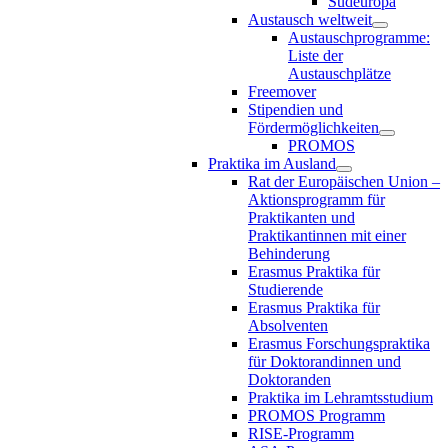
Südeuropa
Austausch weltweit
Austauschprogramme:
Liste der
Austauschplätze
Freemover
Stipendien und
Fördermöglichkeiten
PROMOS
Praktika im Ausland
Rat der Europäischen Union –
Aktionsprogramm für
Praktikanten und
Praktikantinnen mit einer
Behinderung
Erasmus Praktika für
Studierende
Erasmus Praktika für
Absolventen
Erasmus Forschungspraktika
für Doktorandinnen und
Doktoranden
Praktika im Lehramtsstudium
PROMOS Programm
RISE-Programm