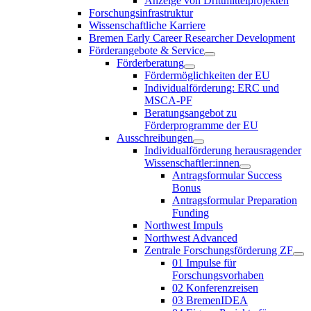
Anzeige von Drittmittelprojekten
Forschungsinfrastruktur
Wissenschaftliche Karriere
Bremen Early Career Researcher Development
Förderangebote & Service
Förderberatung
Fördermöglichkeiten der EU
Individualförderung: ERC und
MSCA-PF
Beratungsangebot zu
Förderprogramme der EU
Ausschreibungen
Individualförderung herausragender
Wissenschaftler:innen
Antragsformular Success
Bonus
Antragsformular Preparation
Funding
Northwest Impuls
Northwest Advanced
Zentrale Forschungsförderung ZF
01 Impulse für
Forschungsvorhaben
02 Konferenzreisen
03 BremenIDEA