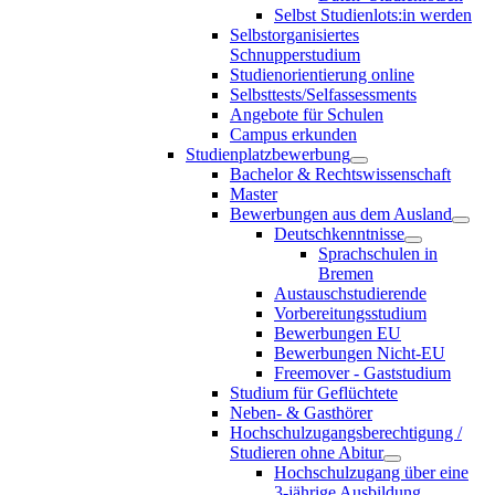
Selbst Studienlots:in werden
Selbstorganisiertes
Schnupperstudium
Studienorientierung online
Selbsttests/Selfassessments
Angebote für Schulen
Campus erkunden
Studienplatzbewerbung
Bachelor & Rechtswissenschaft
Master
Bewerbungen aus dem Ausland
Deutschkenntnisse
Sprachschulen in
Bremen
Austauschstudierende
Vorbereitungsstudium
Bewerbungen EU
Bewerbungen Nicht-EU
Freemover - Gaststudium
Studium für Geflüchtete
Neben- & Gasthörer
Hochschulzugangsberechtigung /
Studieren ohne Abitur
Hochschulzugang über eine
3-jährige Ausbildung