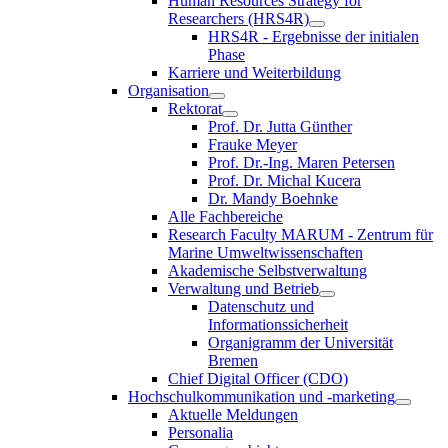
Human Resources Strategy for
Researchers (HRS4R)
HRS4R - Ergebnisse der initialen
Phase
Karriere und Weiterbildung
Organisation
Rektorat
Prof. Dr. Jutta Günther
Frauke Meyer
Prof. Dr.-Ing. Maren Petersen
Prof. Dr. Michal Kucera
Dr. Mandy Boehnke
Alle Fachbereiche
Research Faculty MARUM - Zentrum für
Marine Umweltwissenschaften
Akademische Selbstverwaltung
Verwaltung und Betrieb
Datenschutz und
Informationssicherheit
Organigramm der Universität
Bremen
Chief Digital Officer (CDO)
Hochschulkommunikation und -marketing
Aktuelle Meldungen
Personalia