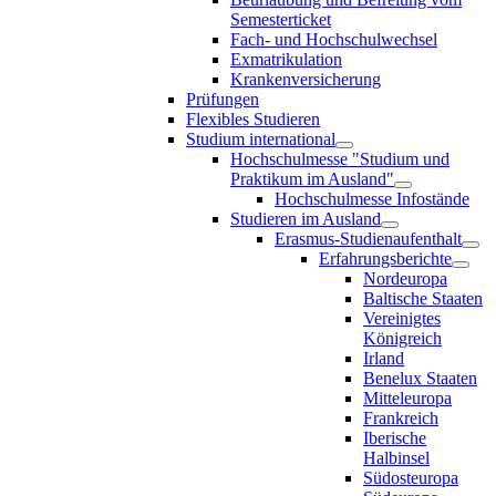
Semesterticket
Fach- und Hochschulwechsel
Exmatrikulation
Krankenversicherung
Prüfungen
Flexibles Studieren
Studium international
Hochschulmesse "Studium und
Praktikum im Ausland"
Hochschulmesse Infostände
Studieren im Ausland
Erasmus-Studienaufenthalt
Erfahrungsberichte
Nordeuropa
Baltische Staaten
Vereinigtes
Königreich
Irland
Benelux Staaten
Mitteleuropa
Frankreich
Iberische
Halbinsel
Südosteuropa