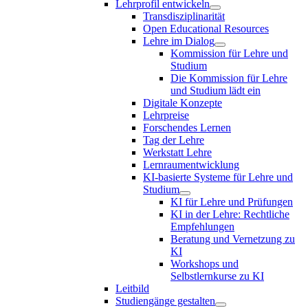
Lehrprofil entwickeln
Transdisziplinarität
Open Educational Resources
Lehre im Dialog
Kommission für Lehre und
Studium
Die Kommission für Lehre
und Studium lädt ein
Digitale Konzepte
Lehrpreise
Forschendes Lernen
Tag der Lehre
Werkstatt Lehre
Lernraumentwicklung
KI-basierte Systeme für Lehre und
Studium
KI für Lehre und Prüfungen
KI in der Lehre: Rechtliche
Empfehlungen
Beratung und Vernetzung zu
KI
Workshops und
Selbstlernkurse zu KI
Leitbild
Studiengänge gestalten