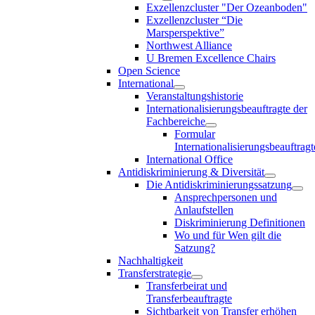
Exzellenzcluster "Der Ozeanboden"
Exzellenzcluster “Die
Marsperspektive”
Northwest Alliance
U Bremen Excellence Chairs
Open Science
International
Veranstaltungshistorie
Internationalisierungsbeauftragte der
Fachbereiche
Formular
Internationalisierungsbeauftragt
International Office
Antidiskriminierung & Diversität
Die Antidiskriminierungssatzung
Ansprechpersonen und
Anlaufstellen
Diskriminierung Definitionen
Wo und für Wen gilt die
Satzung?
Nachhaltigkeit
Transferstrategie
Transferbeirat und
Transferbeauftragte
Sichtbarkeit von Transfer erhöhen