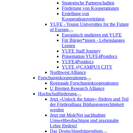
Strategische Partnerschaften
Förderung von Kooperationen
Erstellung von
Kooperationsverträgen
YUFE - Young Universities for the Future
of Europe
Europäisch studieren mit YUFE
Für Bürger*innen - Lebenslanges
Lernen
YUFE Staff Journey
Präsentation YUFE4Postdocs
YUFE4Postdocs
YUFE @CAMPUS CITY
Northwest Alliance
Forschungskooperationen
Regionale Forschungskooperationen
U Bremen Research Alliance
Hochschulförderung
Jetzt »Unlock the future« fördern und Teil
der Förderallianz Bildungsgerechtigkeit
werden
Jetzt mit MoleNet nachhaltige
Umweltbeobachtung und praxisnahe
Lehre fördern!
Das Deutschlandstipendium