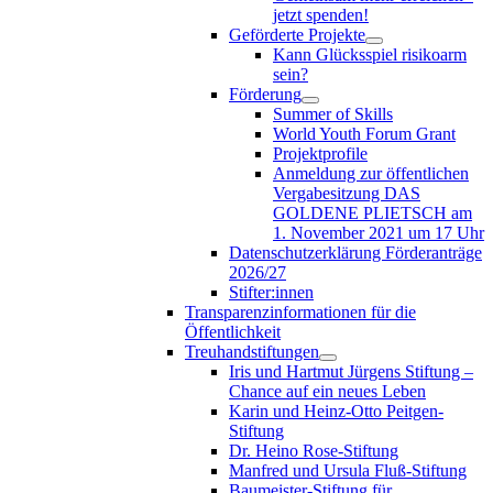
jetzt spenden!
Geförderte Projekte
Kann Glücksspiel risikoarm
sein?
Förderung
Summer of Skills
World Youth Forum Grant
Projektprofile
Anmeldung zur öffentlichen
Vergabesitzung DAS
GOLDENE PLIETSCH am
1. November 2021 um 17 Uhr
Datenschutzerklärung Förderanträge
2026/27
Stifter:innen
Transparenzinformationen für die
Öffentlichkeit
Treuhandstiftungen
Iris und Hartmut Jürgens Stiftung –
Chance auf ein neues Leben
Karin und Heinz-Otto Peitgen-
Stiftung
Dr. Heino Rose-Stiftung
Manfred und Ursula Fluß-Stiftung
Baumeister-Stiftung für