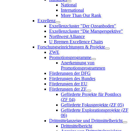
National
International
More Than Our Rank
Exzellenz
Exzellenzcluster "Der Ozeanboden"
Exzellenzcluster “Die Marsperspektive”
Northwest Alliance
U Bremen Excellence Chairs
Forschungseinrichtungen & Projekte
ZWE
Promotionsprogramme
Anerkennung von
Promotionsprogrammen
Förderungen der DFG
Förderungen des Bundes
Förderungen der EU
Förderungen der ZF
Geförderte Projekte für Postdocs
(ZF 04)
Geförderte Fokusprojekte (ZF 05)
Geförderte Explorationsprojekte (ZF
06)
Drittmittelanzeige und Drittmittelbericht
Drittmittelbericht