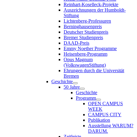
Reinhart-Koselleck-Projekte
Auszeichnungen der Humboldt-
Stiftung
Lichtenberg-Professuren
Berninghausenpreis
Deutscher Studienpreis
Bremer Studienpreis
DAAD-Preis
Emmy Noether Programme
Heisenberg-Programm
Opus Magnum
(VolkswagenStiftung)
Ehrungen durch die Universität
Bremen
Geschichte
50 Jahre
Geschichte
Programm
OPEN CAMPUS
WEEK
CAMPUS CITY
Publikation
Ausstellung WARUM?
DARUM.
Zeitleiste