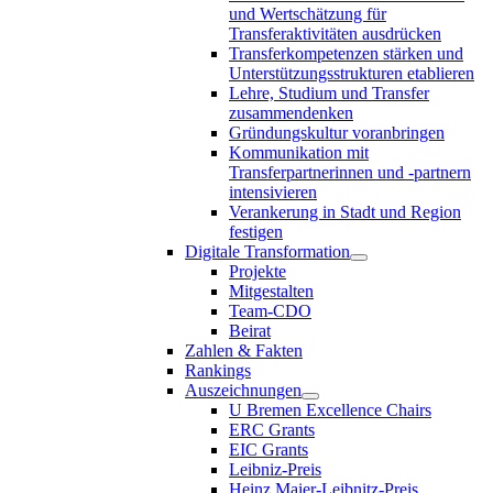
und Wertschätzung für
Transferaktivitäten ausdrücken
Transferkompetenzen stärken und
Unterstützungsstrukturen etablieren
Lehre, Studium und Transfer
zusammendenken
Gründungskultur voranbringen
Kommunikation mit
Transferpartnerinnen und -partnern
intensivieren
Verankerung in Stadt und Region
festigen
Digitale Transformation
Projekte
Mitgestalten
Team-CDO
Beirat
Zahlen & Fakten
Rankings
Auszeichnungen
U Bremen Excellence Chairs
ERC Grants
EIC Grants
Leibniz-Preis
Heinz Maier-Leibnitz-Preis