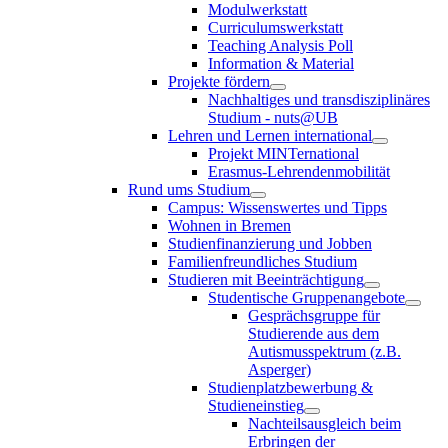
Modulwerkstatt
Curriculumswerkstatt
Teaching Analysis Poll
Information & Material
Projekte fördern
Nachhaltiges und transdisziplinäres
Studium - nuts@UB
Lehren und Lernen international
Projekt MINTernational
Erasmus-Lehrendenmobilität
Rund ums Studium
Campus: Wissenswertes und Tipps
Wohnen in Bremen
Studienfinanzierung und Jobben
Familienfreundliches Studium
Studieren mit Beeinträchtigung
Studentische Gruppenangebote
Gesprächsgruppe für
Studierende aus dem
Autismusspektrum (z.B.
Asperger)
Studienplatzbewerbung &
Studieneinstieg
Nachteilsausgleich beim
Erbringen der