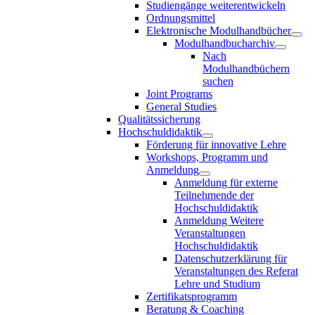
Studiengänge weiterentwickeln
Ordnungsmittel
Elektronische Modulhandbücher
Modulhandbucharchiv
Nach
Modulhandbüchern
suchen
Joint Programs
General Studies
Qualitätssicherung
Hochschuldidaktik
Förderung für innovative Lehre
Workshops, Programm und
Anmeldung
Anmeldung für externe
Teilnehmende der
Hochschuldidaktik
Anmeldung Weitere
Veranstaltungen
Hochschuldidaktik
Datenschutzerklärung für
Veranstaltungen des Referat
Lehre und Studium
Zertifikatsprogramm
Beratung & Coaching