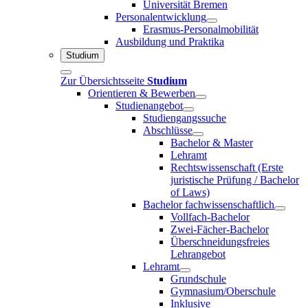
Universität Bremen
Personalentwicklung
Erasmus-Personalmobilität
Ausbildung und Praktika
Studium
Zur Übersichtsseite
Studium
Orientieren & Bewerben
Studienangebot
Studiengangssuche
Abschlüsse
Bachelor & Master
Lehramt
Rechtswissenschaft (Erste
juristische Prüfung / Bachelor
of Laws)
Bachelor fachwissenschaftlich
Vollfach-Bachelor
Zwei-Fächer-Bachelor
Überschneidungsfreies
Lehrangebot
Lehramt
Grundschule
Gymnasium/Oberschule
Inklusive