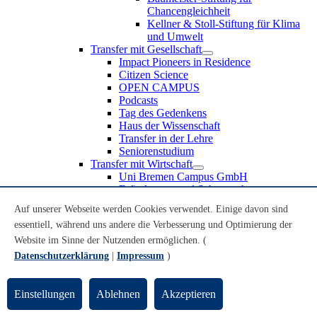
Chancengleichheit
Kellner & Stoll-Stiftung für Klima
und Umwelt
Transfer mit Gesellschaft
Impact Pioneers in Residence
Citizen Science
OPEN CAMPUS
Podcasts
Tag des Gedenkens
Haus der Wissenschaft
Transfer in der Lehre
Seniorenstudium
Transfer mit Wirtschaft
Uni Bremen Campus GmbH
Erfindungen und Schutzrechte
Partnerschaften und Beteiligungen
Auf unserer Webseite werden Cookies verwendet. Einige davon sind
Recruiting an der Universität Bremen
essentiell, während uns andere die Verbesserung und Optimierung der
Weiterbildung an der Universität Bremen
Transfer mit Schule
Website im Sinne der Nutzenden ermöglichen. (
Schülerinnen und Schüler
Datenschutzerklärung
|
Impressum
)
MINT-Schnupperstudium
Schulklassen
Lehrkräfte
Einstellungen
Ablehnen
Akzeptieren
Gründungsunterstützung
UniTransfer - Servicestelle für Transferaktivitäten