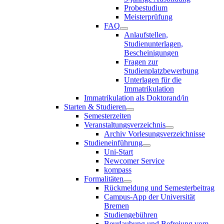
Probestudium
Meisterprüfung
FAQ
Anlaufstellen,
Studienunterlagen,
Bescheinigungen
Fragen zur
Studienplatzbewerbung
Unterlagen für die
Immatrikulation
Immatrikulation als Doktorand/in
Starten & Studieren
Semesterzeiten
Veranstaltungsverzeichnis
Archiv Vorlesungsverzeichnisse
Studieneinführung
Uni-Start
Newcomer Service
kompass
Formalitäten
Rückmeldung und Semesterbeitrag
Campus-App der Universität
Bremen
Studiengebühren
Beurlaubung und Befreiung vom