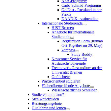
ASA-Programm
Carlo-Schmid-Programm
Go East - Russland in der
Praxis
DAAD-Kurzstipendien
Internationale Studierende
HIST Bremen
Angebote für internationale
Studierende
Registration Form (Iranian
Get Together on 29. May)
kompass
Study Buddy
Newcomer Service für
Austauschstudierende
Freemover - Gaststudium an der
Universität Bremen
Geflüchtete
Praxisorientiert studieren
Fächerübergreifende Angebote
Wissenschaftliches Schreiben
Studieren und dann?
Sich weiterbilden
Beratungsangebote
Gut lehren und lernen