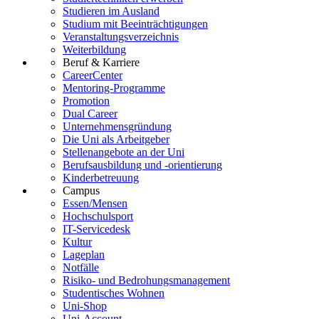
Studieren im Ausland
Studium mit Beeinträchtigungen
Veranstaltungsverzeichnis
Weiterbildung
Beruf & Karriere
CareerCenter
Mentoring-Programme
Promotion
Dual Career
Unternehmensgründung
Die Uni als Arbeitgeber
Stellenangebote an der Uni
Berufsausbildung und -orientierung
Kinderbetreuung
Campus
Essen/Mensen
Hochschulsport
IT-Servicedesk
Kultur
Lageplan
Notfälle
Risiko- und Bedrohungsmanagement
Studentisches Wohnen
Uni-Shop
Uni-Account