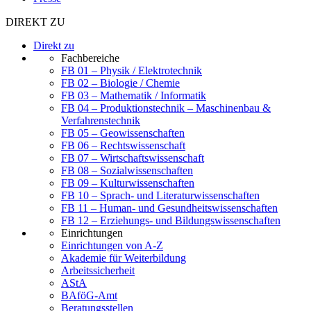
DIREKT ZU
Direkt zu
Fachbereiche
FB 01 – Physik / Elektrotechnik
FB 02 – Biologie / Chemie
FB 03 – Mathematik / Informatik
FB 04 – Produktionstechnik – Maschinenbau &
Verfahrenstechnik
FB 05 – Geowissenschaften
FB 06 – Rechtswissenschaft
FB 07 – Wirtschaftswissenschaft
FB 08 – Sozialwissenschaften
FB 09 – Kulturwissenschaften
FB 10 – Sprach- und Literaturwissenschaften
FB 11 – Human- und Gesundheitswissenschaften
FB 12 – Erziehungs- und Bildungswissenschaften
Einrichtungen
Einrichtungen von A-Z
Akademie für Weiterbildung
Arbeitssicherheit
AStA
BAföG-Amt
Beratungsstellen