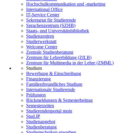
Hochschulkommunikation und -marketing
International Office
IT-Service Center
Sekretariat für Studierende
Sprachenzentrum (SZHB)
Staats- und Universitätsbibliothek
Studienzentren
Studierwerkstatt
Welcome Center
Zentrale Studienberatung
Zentrum für Lehrerbildung (ZfLB)
Zentrum für Multimedia in der Lehre (ZMML)
Studium
Bewerbung & Einschreibung
Finanzierung
Familienfreundliches Studium
Internationale Studierende
Prüfungen
Rückmeldungen & Semesterbeitrag
Semesterzeiten
Studierendenportal moin
Stud.IP
Studienangebot
Studienberatung
Studiertechniken erwerben