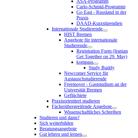
ASA-Programm
Carlo-Schmid-Programm
Go East - Russland in der
Praxis
DAAD-Kurzstipendien
Internationale Studierende
HIST Bremen
Angebote für internationale
Studierende
Registration Form (Iranian
Get Together on 29. May)
kompass
Study Buddy
Newcomer Service für
Austauschstudierende
Freemover - Gaststudium an der
Universität Bremen
Geflüchtete
Praxisorientiert studieren
Fächerübergreifende Angebote
Wissenschaftliches Schreiben
Studieren und dann?
Sich weiterbilden
Beratungsangebote
Gut lehren und lernen