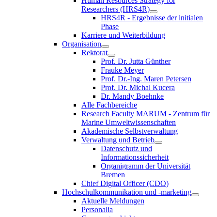
Human Resources Strategy for
Researchers (HRS4R)
HRS4R - Ergebnisse der initialen
Phase
Karriere und Weiterbildung
Organisation
Rektorat
Prof. Dr. Jutta Günther
Frauke Meyer
Prof. Dr.-Ing. Maren Petersen
Prof. Dr. Michal Kucera
Dr. Mandy Boehnke
Alle Fachbereiche
Research Faculty MARUM - Zentrum für
Marine Umweltwissenschaften
Akademische Selbstverwaltung
Verwaltung und Betrieb
Datenschutz und
Informationssicherheit
Organigramm der Universität
Bremen
Chief Digital Officer (CDO)
Hochschulkommunikation und -marketing
Aktuelle Meldungen
Personalia