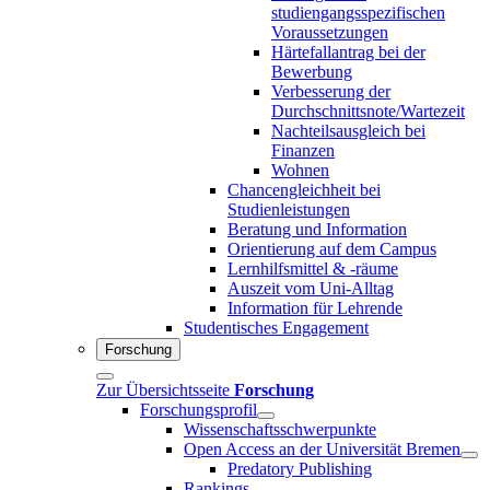
studiengangsspezifischen
Voraussetzungen
Härtefallantrag bei der
Bewerbung
Verbesserung der
Durchschnittsnote/Wartezeit
Nachteilsausgleich bei
Finanzen
Wohnen
Chancengleichheit bei
Studienleistungen
Beratung und Information
Orientierung auf dem Campus
Lernhilfsmittel & -räume
Auszeit vom Uni-Alltag
Information für Lehrende
Studentisches Engagement
Forschung
Zur Übersichtsseite
Forschung
Forschungsprofil
Wissenschaftsschwerpunkte
Open Access an der Universität Bremen
Predatory Publishing
Rankings