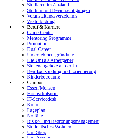
Studieren im Ausland
Studium mit Beeinträchtigungen
Veranstaltungsverzeichnis
Weiterbildung
Beruf & Karriere
CareerCenter
Mentoring-Programme
Promotion
Dual Career
Unternehmensgründung
Die Uni als Arbeitgeber
Stellenangebote an der Uni
Berufsausbildung und -orientierung
Kinderbetreuung
Campus
Essen/Mensen
Hochschulsport
IT-Servicedesk
Kultur
Lageplan
Notfälle
Risiko- und Bedrohungsmanagement
Studentisches Wohnen
Uni-Shop
Uni-Account