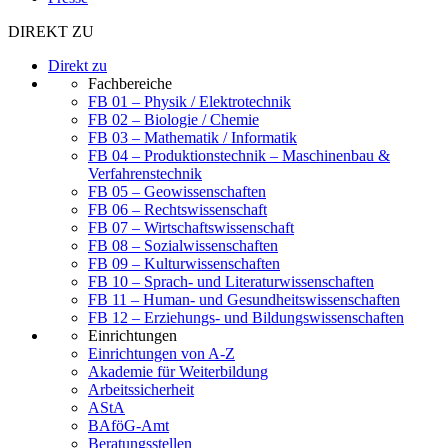
DIREKT ZU
Direkt zu
Fachbereiche
FB 01 – Physik / Elektrotechnik
FB 02 – Biologie / Chemie
FB 03 – Mathematik / Informatik
FB 04 – Produktionstechnik – Maschinenbau &
Verfahrenstechnik
FB 05 – Geowissenschaften
FB 06 – Rechtswissenschaft
FB 07 – Wirtschaftswissenschaft
FB 08 – Sozialwissenschaften
FB 09 – Kulturwissenschaften
FB 10 – Sprach- und Literaturwissenschaften
FB 11 – Human- und Gesundheitswissenschaften
FB 12 – Erziehungs- und Bildungswissenschaften
Einrichtungen
Einrichtungen von A-Z
Akademie für Weiterbildung
Arbeitssicherheit
AStA
BAföG-Amt
Beratungsstellen