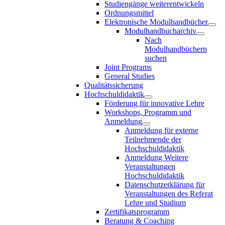
Studiengänge weiterentwickeln
Ordnungsmittel
Elektronische Modulhandbücher
Modulhandbucharchiv
Nach
Modulhandbüchern
suchen
Joint Programs
General Studies
Qualitätssicherung
Hochschuldidaktik
Förderung für innovative Lehre
Workshops, Programm und
Anmeldung
Anmeldung für externe
Teilnehmende der
Hochschuldidaktik
Anmeldung Weitere
Veranstaltungen
Hochschuldidaktik
Datenschutzerklärung für
Veranstaltungen des Referat
Lehre und Studium
Zertifikatsprogramm
Beratung & Coaching