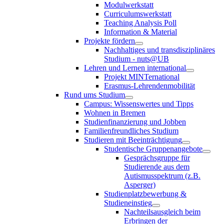
Modulwerkstatt
Curriculumswerkstatt
Teaching Analysis Poll
Information & Material
Projekte fördern
Nachhaltiges und transdisziplinäres
Studium - nuts@UB
Lehren und Lernen international
Projekt MINTernational
Erasmus-Lehrendenmobilität
Rund ums Studium
Campus: Wissenswertes und Tipps
Wohnen in Bremen
Studienfinanzierung und Jobben
Familienfreundliches Studium
Studieren mit Beeinträchtigung
Studentische Gruppenangebote
Gesprächsgruppe für
Studierende aus dem
Autismusspektrum (z.B.
Asperger)
Studienplatzbewerbung &
Studieneinstieg
Nachteilsausgleich beim
Erbringen der