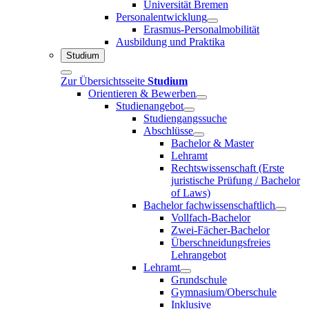
Universität Bremen
Personalentwicklung
Erasmus-Personalmobilität
Ausbildung und Praktika
Studium
Zur Übersichtsseite
Studium
Orientieren & Bewerben
Studienangebot
Studiengangssuche
Abschlüsse
Bachelor & Master
Lehramt
Rechtswissenschaft (Erste
juristische Prüfung / Bachelor
of Laws)
Bachelor fachwissenschaftlich
Vollfach-Bachelor
Zwei-Fächer-Bachelor
Überschneidungsfreies
Lehrangebot
Lehramt
Grundschule
Gymnasium/Oberschule
Inklusive