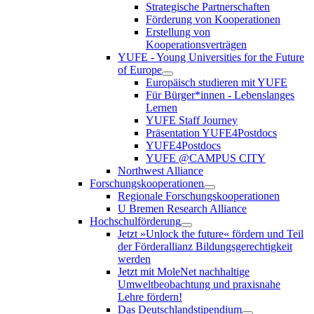
Strategische Partnerschaften
Förderung von Kooperationen
Erstellung von
Kooperationsverträgen
YUFE - Young Universities for the Future
of Europe
Europäisch studieren mit YUFE
Für Bürger*innen - Lebenslanges
Lernen
YUFE Staff Journey
Präsentation YUFE4Postdocs
YUFE4Postdocs
YUFE @CAMPUS CITY
Northwest Alliance
Forschungskooperationen
Regionale Forschungskooperationen
U Bremen Research Alliance
Hochschulförderung
Jetzt »Unlock the future« fördern und Teil
der Förderallianz Bildungsgerechtigkeit
werden
Jetzt mit MoleNet nachhaltige
Umweltbeobachtung und praxisnahe
Lehre fördern!
Das Deutschlandstipendium