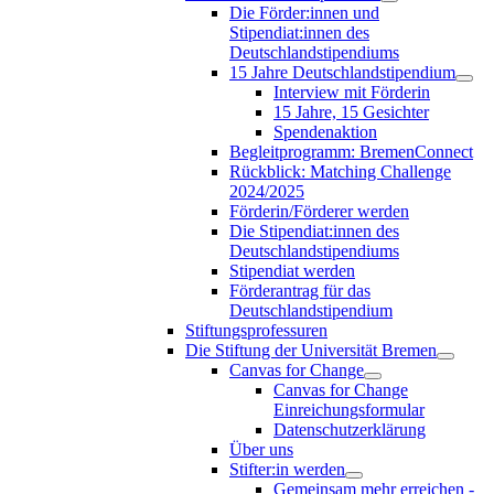
Die Förder:innen und
Stipendiat:innen des
Deutschlandstipendiums
15 Jahre Deutschlandstipendium
Interview mit Förderin
15 Jahre, 15 Gesichter
Spendenaktion
Begleitprogramm: BremenConnect
Rückblick: Matching Challenge
2024/2025
Förderin/Förderer werden
Die Stipendiat:innen des
Deutschlandstipendiums
Stipendiat werden
Förderantrag für das
Deutschlandstipendium
Stiftungsprofessuren
Die Stiftung der Universität Bremen
Canvas for Change
Canvas for Change
Einreichungsformular
Datenschutzerklärung
Über uns
Stifter:in werden
Gemeinsam mehr erreichen -