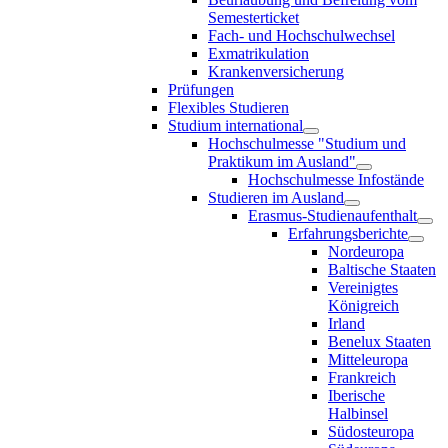
Semesterticket
Fach- und Hochschulwechsel
Exmatrikulation
Krankenversicherung
Prüfungen
Flexibles Studieren
Studium international
Hochschulmesse "Studium und
Praktikum im Ausland"
Hochschulmesse Infostände
Studieren im Ausland
Erasmus-Studienaufenthalt
Erfahrungsberichte
Nordeuropa
Baltische Staaten
Vereinigtes
Königreich
Irland
Benelux Staaten
Mitteleuropa
Frankreich
Iberische
Halbinsel
Südosteuropa