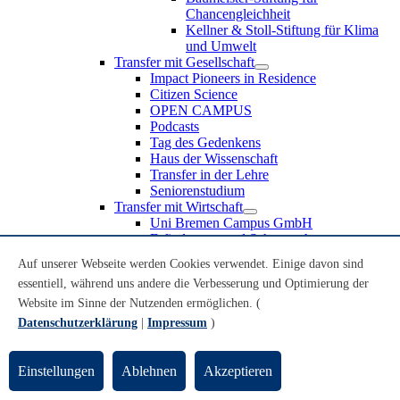
Chancengleichheit
Kellner & Stoll-Stiftung für Klima
und Umwelt
Transfer mit Gesellschaft
Impact Pioneers in Residence
Citizen Science
OPEN CAMPUS
Podcasts
Tag des Gedenkens
Haus der Wissenschaft
Transfer in der Lehre
Seniorenstudium
Transfer mit Wirtschaft
Uni Bremen Campus GmbH
Erfindungen und Schutzrechte
Partnerschaften und Beteiligungen
Auf unserer Webseite werden Cookies verwendet. Einige davon sind
Recruiting an der Universität Bremen
essentiell, während uns andere die Verbesserung und Optimierung der
Weiterbildung an der Universität Bremen
Transfer mit Schule
Website im Sinne der Nutzenden ermöglichen. (
Schülerinnen und Schüler
Datenschutzerklärung
|
Impressum
)
MINT-Schnupperstudium
Schulklassen
Lehrkräfte
Einstellungen
Ablehnen
Akzeptieren
Gründungsunterstützung
UniTransfer - Servicestelle für Transferaktivitäten