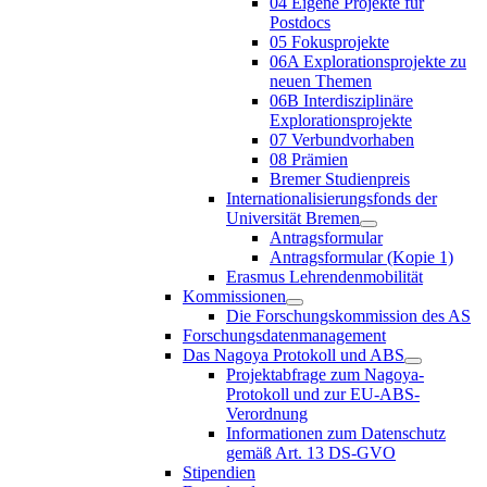
04 Eigene Projekte für
Postdocs
05 Fokusprojekte
06A Explorationsprojekte zu
neuen Themen
06B Interdisziplinäre
Explorationsprojekte
07 Verbundvorhaben
08 Prämien
Bremer Studienpreis
Internationalisierungsfonds der
Universität Bremen
Antragsformular
Antragsformular (Kopie 1)
Erasmus Lehrendenmobilität
Kommissionen
Die Forschungskommission des AS
Forschungsdatenmanagement
Das Nagoya Protokoll und ABS
Projektabfrage zum Nagoya-
Protokoll und zur EU-ABS-
Verordnung
Informationen zum Datenschutz
gemäß Art. 13 DS-GVO
Stipendien