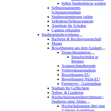
Selbst Studienlots:in werden
Selbstorganisiertes
Schnupperstudium
Studienorientierung online
Selbsttests/Selfassessments
Angebote für Schulen
Campus erkunden
Studienplatzbewerbung
Bachelor & Rechtswissenschaft
Master
Bewerbungen aus dem Ausland
Deutschkenntnisse
Sprachschulen in
Bremen
Austauschstudierende
Vorbereitungsstudium
Bewerbungen EU
Bewerbungen Nicht-EU
Freemover - Gaststudium
Studium für Geflüchtete
Neben- & Gasthörer
Hochschulzugangsberechtigung /
Studieren ohne Abitur
Hochschulzugang über eine
3-jährige Ausbildung