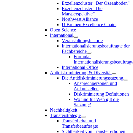
Exzellenzcluster "Der Ozeanboden"
Exzellenzcluster “Die
Marsperspektive”
Northwest Alliance
U Bremen Excellence Chairs
Open Science
International
Veranstaltungshistorie
Internationalisierungsbeauftragte der
Fachbereiche
Formular
Internationalisierungsbeauftragt
International Office
Antidiskriminierung & Diversität
Die Antidiskriminierungssatzung
Ansprechpersonen und
Anlaufstellen
Diskriminierung Definitionen
Wo und für Wen gilt die
Satzung?
Nachhaltigkeit
Transferstrategie
Transferbeirat und
Transferbeauftragte
Sichtbarkeit von Transfer erhöhen