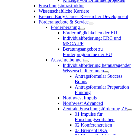
Anzeige von Drittmittelprojekten
Forschungsinfrastruktur
Wissenschaftliche Karriere
Bremen Early Career Researcher Development
Förderangebote & Service
Förderberatung
Fördermöglichkeiten der EU
Individualförderung: ERC und
MSCA-PF
Beratungsangebot zu
Förderprogramme der EU
Ausschreibungen
Individualförderung herausragender
Wissenschaftler:innen
Antragsformular Success
Bonus
Antragsformular Preparation
Funding
Northwest Impuls
Northwest Advanced
Zentrale Forschungsförderung ZF
01 Impulse für
Forschungsvorhaben
02 Konferenzreisen
03 BremenIDEA