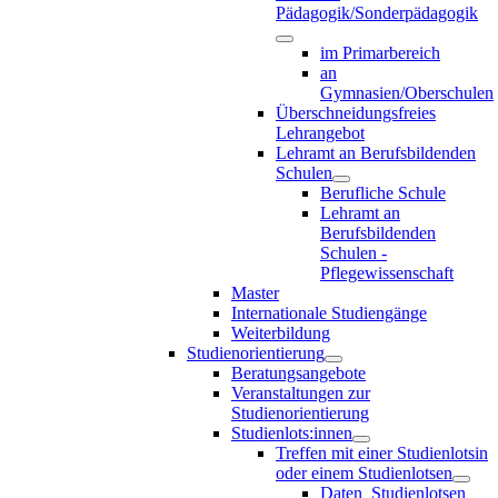
Pädagogik/Sonderpädagogik
im Primarbereich
an
Gymnasien/Oberschulen
Überschneidungsfreies
Lehrangebot
Lehramt an Berufsbildenden
Schulen
Berufliche Schule
Lehramt an
Berufsbildenden
Schulen -
Pflegewissenschaft
Master
Internationale Studiengänge
Weiterbildung
Studienorientierung
Beratungsangebote
Veranstaltungen zur
Studienorientierung
Studienlots:innen
Treffen mit einer Studienlotsin
oder einem Studienlotsen
Daten_Studienlotsen