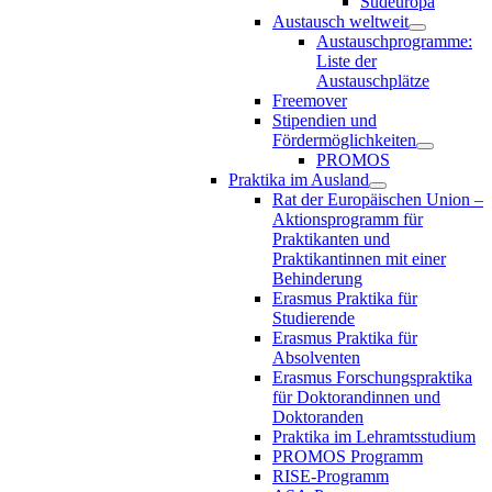
Südeuropa
Austausch weltweit
Austauschprogramme:
Liste der
Austauschplätze
Freemover
Stipendien und
Fördermöglichkeiten
PROMOS
Praktika im Ausland
Rat der Europäischen Union –
Aktionsprogramm für
Praktikanten und
Praktikantinnen mit einer
Behinderung
Erasmus Praktika für
Studierende
Erasmus Praktika für
Absolventen
Erasmus Forschungspraktika
für Doktorandinnen und
Doktoranden
Praktika im Lehramtsstudium
PROMOS Programm
RISE-Programm