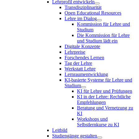
Lehrprofil entwickeln
Transdisziplinarität
Open Educational Resources
Lehre im Dialog
Kommission für Lehre und
Studium
Die Kommission für Lehre
und Studium lädt ein
Digitale Konzepte
Lehrpreise
Forschendes Lernen
Tag der Lehre
Werkstatt Lehre
Lernraumentwicklung
KI-basierte Systeme für Lehre und
Studium
KI für Lehre und Prüfungen
KI in der Lehre: Rechtliche
Empfehlungen
Beratung und Vernetzung zu
KI
Workshops und
Selbstlernkurse zu KI
Leitbild
Studiengänge gestalten