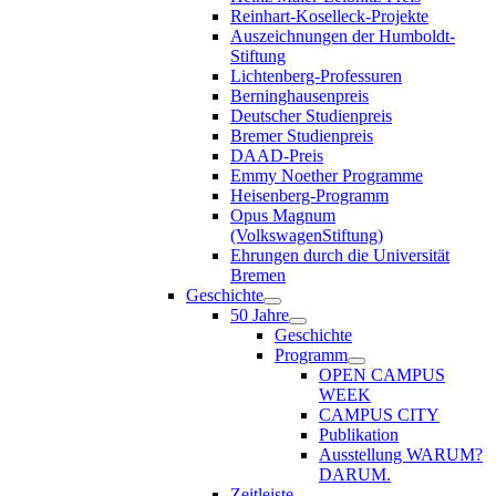
Reinhart-Koselleck-Projekte
Auszeichnungen der Humboldt-
Stiftung
Lichtenberg-Professuren
Berninghausenpreis
Deutscher Studienpreis
Bremer Studienpreis
DAAD-Preis
Emmy Noether Programme
Heisenberg-Programm
Opus Magnum
(VolkswagenStiftung)
Ehrungen durch die Universität
Bremen
Geschichte
50 Jahre
Geschichte
Programm
OPEN CAMPUS
WEEK
CAMPUS CITY
Publikation
Ausstellung WARUM?
DARUM.
Zeitleiste