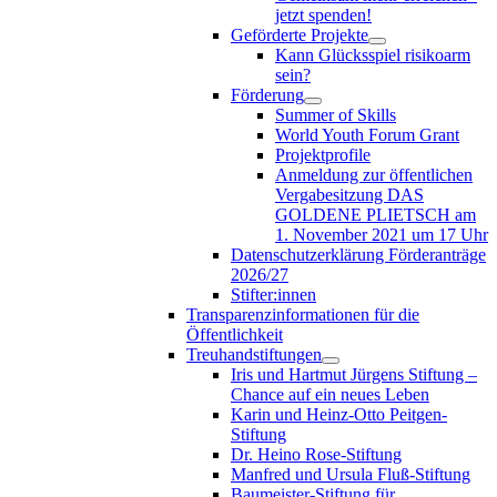
jetzt spenden!
Geförderte Projekte
Kann Glücksspiel risikoarm
sein?
Förderung
Summer of Skills
World Youth Forum Grant
Projektprofile
Anmeldung zur öffentlichen
Vergabesitzung DAS
GOLDENE PLIETSCH am
1. November 2021 um 17 Uhr
Datenschutzerklärung Förderanträge
2026/27
Stifter:innen
Transparenzinformationen für die
Öffentlichkeit
Treuhandstiftungen
Iris und Hartmut Jürgens Stiftung –
Chance auf ein neues Leben
Karin und Heinz-Otto Peitgen-
Stiftung
Dr. Heino Rose-Stiftung
Manfred und Ursula Fluß-Stiftung
Baumeister-Stiftung für