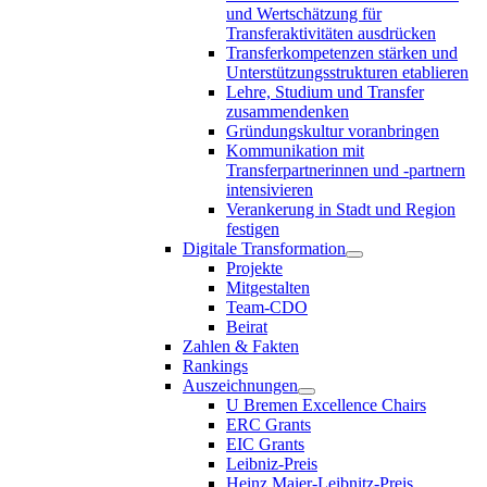
und Wertschätzung für
Transferaktivitäten ausdrücken
Transferkompetenzen stärken und
Unterstützungsstrukturen etablieren
Lehre, Studium und Transfer
zusammendenken
Gründungskultur voranbringen
Kommunikation mit
Transferpartnerinnen und -partnern
intensivieren
Verankerung in Stadt und Region
festigen
Digitale Transformation
Projekte
Mitgestalten
Team-CDO
Beirat
Zahlen & Fakten
Rankings
Auszeichnungen
U Bremen Excellence Chairs
ERC Grants
EIC Grants
Leibniz-Preis
Heinz Maier-Leibnitz-Preis