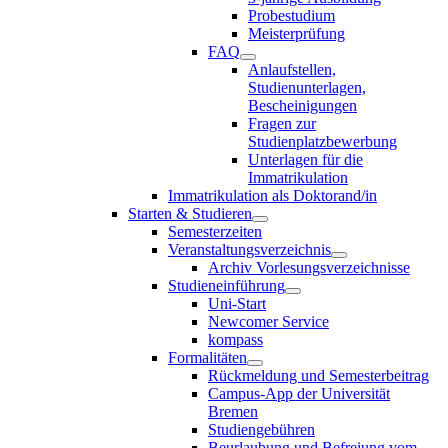
Probestudium
Meisterprüfung
FAQ
Anlaufstellen,
Studienunterlagen,
Bescheinigungen
Fragen zur
Studienplatzbewerbung
Unterlagen für die
Immatrikulation
Immatrikulation als Doktorand/in
Starten & Studieren
Semesterzeiten
Veranstaltungsverzeichnis
Archiv Vorlesungsverzeichnisse
Studieneinführung
Uni-Start
Newcomer Service
kompass
Formalitäten
Rückmeldung und Semesterbeitrag
Campus-App der Universität
Bremen
Studiengebühren
Beurlaubung und Befreiung vom