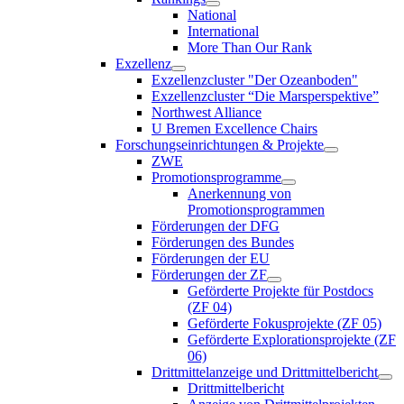
National
International
More Than Our Rank
Exzellenz
Exzellenzcluster "Der Ozeanboden"
Exzellenzcluster “Die Marsperspektive”
Northwest Alliance
U Bremen Excellence Chairs
Forschungseinrichtungen & Projekte
ZWE
Promotionsprogramme
Anerkennung von
Promotionsprogrammen
Förderungen der DFG
Förderungen des Bundes
Förderungen der EU
Förderungen der ZF
Geförderte Projekte für Postdocs
(ZF 04)
Geförderte Fokusprojekte (ZF 05)
Geförderte Explorationsprojekte (ZF
06)
Drittmittelanzeige und Drittmittelbericht
Drittmittelbericht