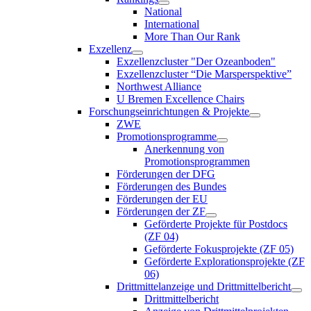
National
International
More Than Our Rank
Exzellenz
Exzellenzcluster "Der Ozeanboden"
Exzellenzcluster “Die Marsperspektive”
Northwest Alliance
U Bremen Excellence Chairs
Forschungseinrichtungen & Projekte
ZWE
Promotionsprogramme
Anerkennung von
Promotionsprogrammen
Förderungen der DFG
Förderungen des Bundes
Förderungen der EU
Förderungen der ZF
Geförderte Projekte für Postdocs
(ZF 04)
Geförderte Fokusprojekte (ZF 05)
Geförderte Explorationsprojekte (ZF
06)
Drittmittelanzeige und Drittmittelbericht
Drittmittelbericht