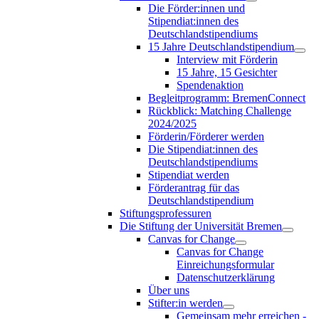
Die Förder:innen und
Stipendiat:innen des
Deutschlandstipendiums
15 Jahre Deutschlandstipendium
Interview mit Förderin
15 Jahre, 15 Gesichter
Spendenaktion
Begleitprogramm: BremenConnect
Rückblick: Matching Challenge
2024/2025
Förderin/Förderer werden
Die Stipendiat:innen des
Deutschlandstipendiums
Stipendiat werden
Förderantrag für das
Deutschlandstipendium
Stiftungsprofessuren
Die Stiftung der Universität Bremen
Canvas for Change
Canvas for Change
Einreichungsformular
Datenschutzerklärung
Über uns
Stifter:in werden
Gemeinsam mehr erreichen -