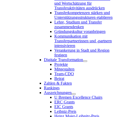
und Wertschätzung für
Transferaktivitäten ausdrücken
Transferkompetenzen stärken und
Unterstützungsstrukturen etablieren
Lehre, Studium und Transfer
zusammendenken
Gründungskultur voranbringen
Kommunikation mit
Transferpartnerinnen und -partnern
intensivieren
Verankerung in Stadt und Region
festigen
Digitale Transformation
Projekte
Mitgestalten
Team-CDO
Beirat
Zahlen & Fakten
Rankings
Auszeichnungen
U Bremen Excellence Chairs
ERC Grants
EIC Grants
Leibniz-Preis
Heinz Maier-Leibnitz-Preis