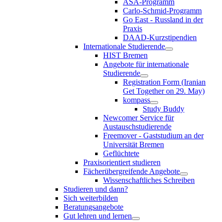
ASA-Programm
Carlo-Schmid-Programm
Go East - Russland in der
Praxis
DAAD-Kurzstipendien
Internationale Studierende
HIST Bremen
Angebote für internationale
Studierende
Registration Form (Iranian
Get Together on 29. May)
kompass
Study Buddy
Newcomer Service für
Austauschstudierende
Freemover - Gaststudium an der
Universität Bremen
Geflüchtete
Praxisorientiert studieren
Fächerübergreifende Angebote
Wissenschaftliches Schreiben
Studieren und dann?
Sich weiterbilden
Beratungsangebote
Gut lehren und lernen