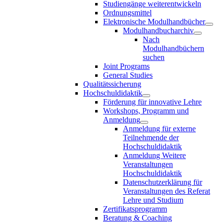
Studiengänge weiterentwickeln
Ordnungsmittel
Elektronische Modulhandbücher
Modulhandbucharchiv
Nach
Modulhandbüchern
suchen
Joint Programs
General Studies
Qualitätssicherung
Hochschuldidaktik
Förderung für innovative Lehre
Workshops, Programm und
Anmeldung
Anmeldung für externe
Teilnehmende der
Hochschuldidaktik
Anmeldung Weitere
Veranstaltungen
Hochschuldidaktik
Datenschutzerklärung für
Veranstaltungen des Referat
Lehre und Studium
Zertifikatsprogramm
Beratung & Coaching