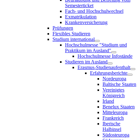
Semesterticket
Fach- und Hochschulwechsel
Exmatrikulation
Krankenversicherung
Prüfungen
Flexibles Studieren
Studium international
Hochschulmesse "Studium und
Praktikum im Ausland"
Hochschulmesse Infostände
Studieren im Ausland
Erasmus-Studienaufenthalt
Erfahrungsberichte
Nordeuropa
Baltische Staaten
Vereinigtes
Königreich
Irland
Benelux Staaten
Mitteleuropa
Frankreich
Iberische
Halbinsel
Südosteuropa