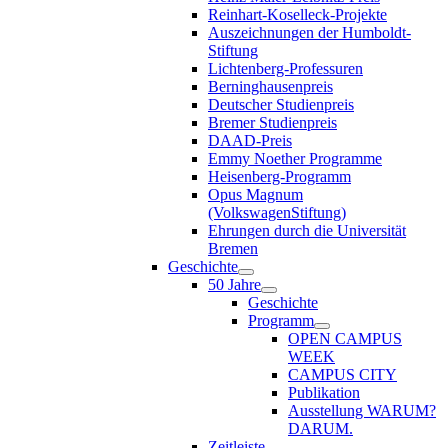
Reinhart-Koselleck-Projekte
Auszeichnungen der Humboldt-
Stiftung
Lichtenberg-Professuren
Berninghausenpreis
Deutscher Studienpreis
Bremer Studienpreis
DAAD-Preis
Emmy Noether Programme
Heisenberg-Programm
Opus Magnum
(VolkswagenStiftung)
Ehrungen durch die Universität
Bremen
Geschichte
50 Jahre
Geschichte
Programm
OPEN CAMPUS
WEEK
CAMPUS CITY
Publikation
Ausstellung WARUM?
DARUM.
Zeitleiste