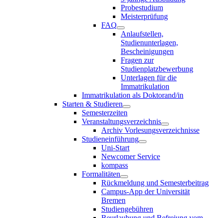
Probestudium
Meisterprüfung
FAQ
Anlaufstellen,
Studienunterlagen,
Bescheinigungen
Fragen zur
Studienplatzbewerbung
Unterlagen für die
Immatrikulation
Immatrikulation als Doktorand/in
Starten & Studieren
Semesterzeiten
Veranstaltungsverzeichnis
Archiv Vorlesungsverzeichnisse
Studieneinführung
Uni-Start
Newcomer Service
kompass
Formalitäten
Rückmeldung und Semesterbeitrag
Campus-App der Universität
Bremen
Studiengebühren
Beurlaubung und Befreiung vom