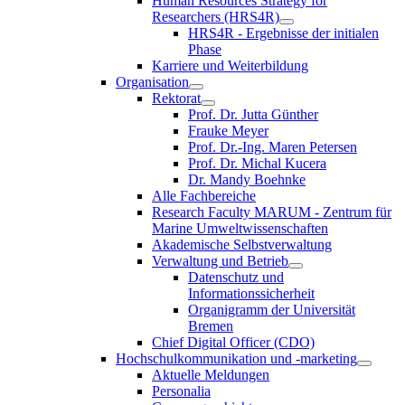
Human Resources Strategy for
Researchers (HRS4R)
HRS4R - Ergebnisse der initialen
Phase
Karriere und Weiterbildung
Organisation
Rektorat
Prof. Dr. Jutta Günther
Frauke Meyer
Prof. Dr.-Ing. Maren Petersen
Prof. Dr. Michal Kucera
Dr. Mandy Boehnke
Alle Fachbereiche
Research Faculty MARUM - Zentrum für
Marine Umweltwissenschaften
Akademische Selbstverwaltung
Verwaltung und Betrieb
Datenschutz und
Informationssicherheit
Organigramm der Universität
Bremen
Chief Digital Officer (CDO)
Hochschulkommunikation und -marketing
Aktuelle Meldungen
Personalia