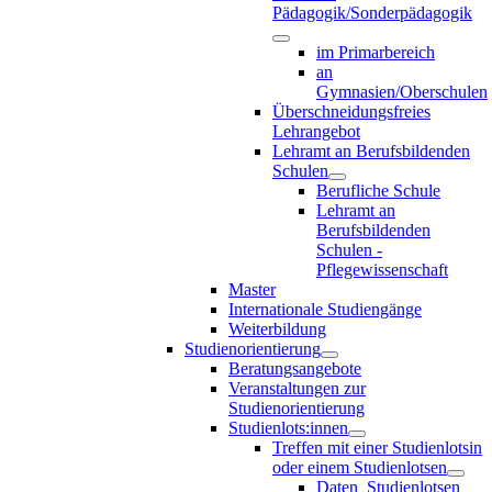
Pädagogik/Sonderpädagogik
im Primarbereich
an
Gymnasien/Oberschulen
Überschneidungsfreies
Lehrangebot
Lehramt an Berufsbildenden
Schulen
Berufliche Schule
Lehramt an
Berufsbildenden
Schulen -
Pflegewissenschaft
Master
Internationale Studiengänge
Weiterbildung
Studienorientierung
Beratungsangebote
Veranstaltungen zur
Studienorientierung
Studienlots:innen
Treffen mit einer Studienlotsin
oder einem Studienlotsen
Daten_Studienlotsen