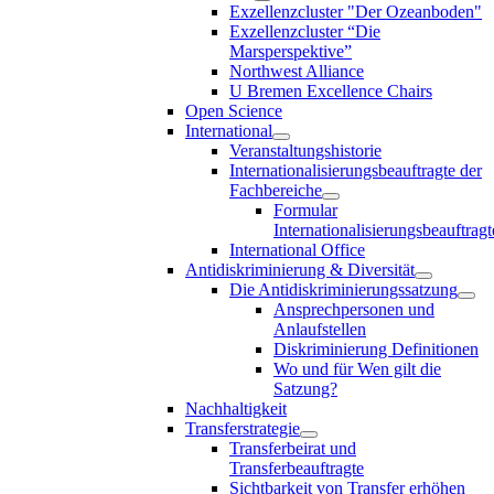
Exzellenzcluster "Der Ozeanboden"
Exzellenzcluster “Die
Marsperspektive”
Northwest Alliance
U Bremen Excellence Chairs
Open Science
International
Veranstaltungshistorie
Internationalisierungsbeauftragte der
Fachbereiche
Formular
Internationalisierungsbeauftragt
International Office
Antidiskriminierung & Diversität
Die Antidiskriminierungssatzung
Ansprechpersonen und
Anlaufstellen
Diskriminierung Definitionen
Wo und für Wen gilt die
Satzung?
Nachhaltigkeit
Transferstrategie
Transferbeirat und
Transferbeauftragte
Sichtbarkeit von Transfer erhöhen