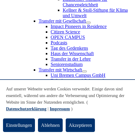
Chancengleichheit
Kellner & Stoll-Stiftung für Klima
und Umwelt
Transfer mit Gesellschaft
Impact Pioneers in Residence
Citizen Science
OPEN CAMPUS
Podcasts
Tag des Gedenkens
Haus der Wissenschaft
Transfer in der Lehre
Seniorenstudium
Transfer mit Wirtschaft
Uni Bremen Campus GmbH
Erfindungen und Schutzrechte
Partnerschaften und Beteiligungen
Auf unserer Webseite werden Cookies verwendet. Einige davon sind
Recruiting an der Universität Bremen
essentiell, während uns andere die Verbesserung und Optimierung der
Weiterbildung an der Universität Bremen
Transfer mit Schule
Website im Sinne der Nutzenden ermöglichen. (
Schülerinnen und Schüler
Datenschutzerklärung
|
Impressum
)
MINT-Schnupperstudium
Schulklassen
Lehrkräfte
Einstellungen
Ablehnen
Akzeptieren
Gründungsunterstützung
UniTransfer - Servicestelle für Transferaktivitäten