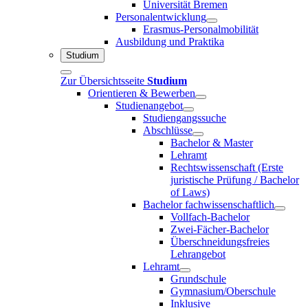
Universität Bremen
Personalentwicklung
Erasmus-Personalmobilität
Ausbildung und Praktika
Studium
Zur Übersichtsseite
Studium
Orientieren & Bewerben
Studienangebot
Studiengangssuche
Abschlüsse
Bachelor & Master
Lehramt
Rechtswissenschaft (Erste
juristische Prüfung / Bachelor
of Laws)
Bachelor fachwissenschaftlich
Vollfach-Bachelor
Zwei-Fächer-Bachelor
Überschneidungsfreies
Lehrangebot
Lehramt
Grundschule
Gymnasium/Oberschule
Inklusive