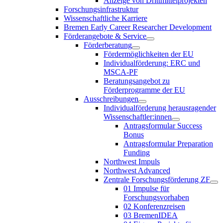
Anzeige von Drittmittelprojekten
Forschungsinfrastruktur
Wissenschaftliche Karriere
Bremen Early Career Researcher Development
Förderangebote & Service
Förderberatung
Fördermöglichkeiten der EU
Individualförderung: ERC und
MSCA-PF
Beratungsangebot zu
Förderprogramme der EU
Ausschreibungen
Individualförderung herausragender
Wissenschaftler:innen
Antragsformular Success
Bonus
Antragsformular Preparation
Funding
Northwest Impuls
Northwest Advanced
Zentrale Forschungsförderung ZF
01 Impulse für
Forschungsvorhaben
02 Konferenzreisen
03 BremenIDEA