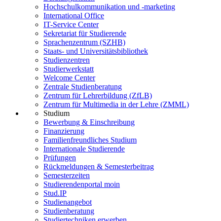
Hochschulkommunikation und -marketing
International Office
IT-Service Center
Sekretariat für Studierende
Sprachenzentrum (SZHB)
Staats- und Universitätsbibliothek
Studienzentren
Studierwerkstatt
Welcome Center
Zentrale Studienberatung
Zentrum für Lehrerbildung (ZfLB)
Zentrum für Multimedia in der Lehre (ZMML)
Studium
Bewerbung & Einschreibung
Finanzierung
Familienfreundliches Studium
Internationale Studierende
Prüfungen
Rückmeldungen & Semesterbeitrag
Semesterzeiten
Studierendenportal moin
Stud.IP
Studienangebot
Studienberatung
Studiertechniken erwerben