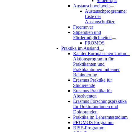
Südeuropa
Austausch weltweit
Austauschprogramme:
Liste der
Austauschplätze
Freemover
Stipendien und
Fördermöglichkeiten
PROMOS
Praktika im Ausland
Rat der Europäischen Union –
Aktionsprogramm für
Praktikanten und
Praktikantinnen mit einer
Behinderung
Erasmus Praktika für
Studierende
Erasmus Praktika für
Absolventen
Erasmus Forschungspraktika
für Doktorandinnen und
Doktoranden
Praktika im Lehramtsstudium
PROMOS Programm
RISE-Programm