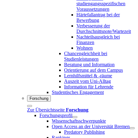
studiengangsspezifischen
Voraussetzungen
Härtefallantrag bei der
Bewerbung
Verbesserung der
Durchschnittsnote/Wartezeit
Nachteilsausgleich bei
Finanzen
Wohnen
Chancengleichheit bei
Studienleistungen
Beratung und Information
Orientierung auf dem Campus
Lernhilfsmittel & -räume
Auszeit vom Uni-Alltag
Information für Lehrende
Studentisches Engagement
Forschung
Zur Übersichtsseite
Forschung
Forschungsprofil
Wissenschaftsschwerpunkte
Open Access an der Universität Bremen
Predatory Publishing
Rankings