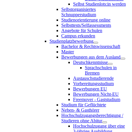
Selbst Studienlots:in werden
Selbstorganisiertes
Schnupperstudium
Studienorientierung online
Selbsttests/Selfassessments
Angebote für Schulen
Campus erkunden
Studienplatzbewerbung
Bachelor & Rechtswissenschaft
Master
Bewerbungen aus dem Ausland
Deutschkenntnisse
Sprachschulen in
Bremen
Austauschstudierende
Vorbereitungsstudium
Bewerbungen EU
Bewerbungen Nicht-EU
Freemover - Gaststudium
Studium für Geflüchtete
Neben- & Gasthörer
Hochschulzugangsberechtigung /
Studieren ohne Abitur
Hochschulzugang über eine
3-jährige Ausbildung