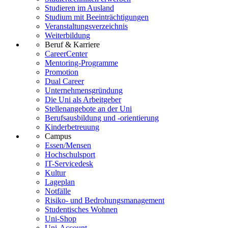
Studieren im Ausland
Studium mit Beeinträchtigungen
Veranstaltungsverzeichnis
Weiterbildung
Beruf & Karriere
CareerCenter
Mentoring-Programme
Promotion
Dual Career
Unternehmensgründung
Die Uni als Arbeitgeber
Stellenangebote an der Uni
Berufsausbildung und -orientierung
Kinderbetreuung
Campus
Essen/Mensen
Hochschulsport
IT-Servicedesk
Kultur
Lageplan
Notfälle
Risiko- und Bedrohungsmanagement
Studentisches Wohnen
Uni-Shop
Uni-Account