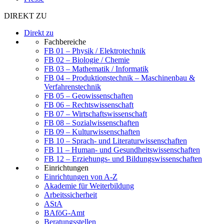
DIREKT ZU
Direkt zu
Fachbereiche
FB 01 – Physik / Elektrotechnik
FB 02 – Biologie / Chemie
FB 03 – Mathematik / Informatik
FB 04 – Produktionstechnik – Maschinenbau &
Verfahrenstechnik
FB 05 – Geowissenschaften
FB 06 – Rechtswissenschaft
FB 07 – Wirtschaftswissenschaft
FB 08 – Sozialwissenschaften
FB 09 – Kulturwissenschaften
FB 10 – Sprach- und Literaturwissenschaften
FB 11 – Human- und Gesundheitswissenschaften
FB 12 – Erziehungs- und Bildungswissenschaften
Einrichtungen
Einrichtungen von A-Z
Akademie für Weiterbildung
Arbeitssicherheit
AStA
BAföG-Amt
Beratungsstellen