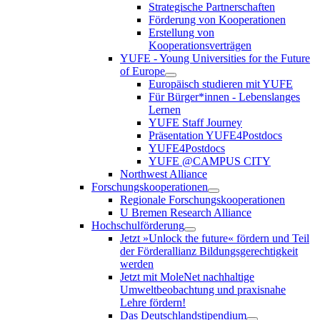
Strategische Partnerschaften
Förderung von Kooperationen
Erstellung von
Kooperationsverträgen
YUFE - Young Universities for the Future
of Europe
Europäisch studieren mit YUFE
Für Bürger*innen - Lebenslanges
Lernen
YUFE Staff Journey
Präsentation YUFE4Postdocs
YUFE4Postdocs
YUFE @CAMPUS CITY
Northwest Alliance
Forschungskooperationen
Regionale Forschungskooperationen
U Bremen Research Alliance
Hochschulförderung
Jetzt »Unlock the future« fördern und Teil
der Förderallianz Bildungsgerechtigkeit
werden
Jetzt mit MoleNet nachhaltige
Umweltbeobachtung und praxisnahe
Lehre fördern!
Das Deutschlandstipendium