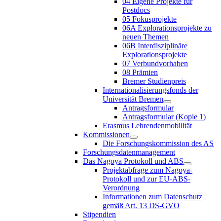
04 Eigene Projekte für
Postdocs
05 Fokusprojekte
06A Explorationsprojekte zu
neuen Themen
06B Interdisziplinäre
Explorationsprojekte
07 Verbundvorhaben
08 Prämien
Bremer Studienpreis
Internationalisierungsfonds der
Universität Bremen
Antragsformular
Antragsformular (Kopie 1)
Erasmus Lehrendenmobilität
Kommissionen
Die Forschungskommission des AS
Forschungsdatenmanagement
Das Nagoya Protokoll und ABS
Projektabfrage zum Nagoya-
Protokoll und zur EU-ABS-
Verordnung
Informationen zum Datenschutz
gemäß Art. 13 DS-GVO
Stipendien