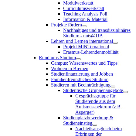
Modulwerkstatt
Curriculumswerkstatt
Teaching Analysis Poll
Information & Material
Projekte fördern
Nachhaltiges und transdisziplinäres
Studium - nuts@UB
Lehren und Lernen international
Projekt MINTernational
Erasmus-Lehrendenmobilität
Rund ums Studium
Campus: Wissenswertes und Tipps
Wohnen in Bremen
Studienfinanzierung und Jobben
Familienfreundliches Studium
Studieren mit Beeinträchtigung
Studentische Gruppenangebote
Gesprächsgruppe für
Studierende aus dem
Autismusspektrum (z.B.
Asperger)
Studienplatzbewerbung &
Studieneinstieg
Nachteilsausgleich beim
Erbringen der