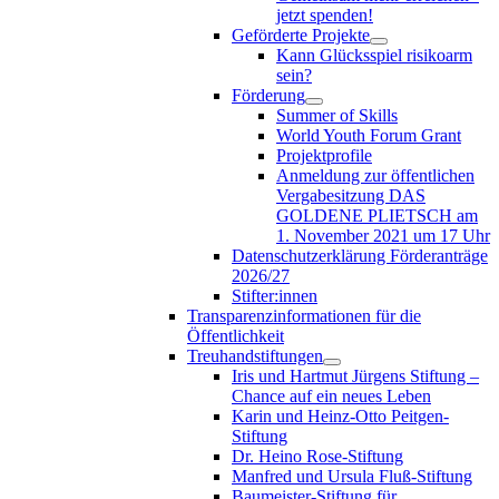
jetzt spenden!
Geförderte Projekte
Kann Glücksspiel risikoarm
sein?
Förderung
Summer of Skills
World Youth Forum Grant
Projektprofile
Anmeldung zur öffentlichen
Vergabesitzung DAS
GOLDENE PLIETSCH am
1. November 2021 um 17 Uhr
Datenschutzerklärung Förderanträge
2026/27
Stifter:innen
Transparenzinformationen für die
Öffentlichkeit
Treuhandstiftungen
Iris und Hartmut Jürgens Stiftung –
Chance auf ein neues Leben
Karin und Heinz-Otto Peitgen-
Stiftung
Dr. Heino Rose-Stiftung
Manfred und Ursula Fluß-Stiftung
Baumeister-Stiftung für