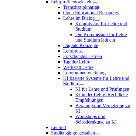
Lehrprofil entwickeln
Transdisziplinarität
Open Educational Resources
Lehre im Dialog
Kommission für Lehre und
Studium
Die Kommission für Lehre
und Studium lädt ein
Digitale Konzepte
Lehrpreise
Forschendes Lernen
Tag der Lehre
Werkstatt Lehre
Lernraumentwicklung
KI-basierte Systeme für Lehre und
Studium
KI für Lehre und Prüfungen
KI in der Lehre: Rechtliche
Empfehlungen
Beratung und Vernetzung zu
KI
Workshops und
Selbstlernkurse zu KI
Leitbild
Studiengänge gestalten