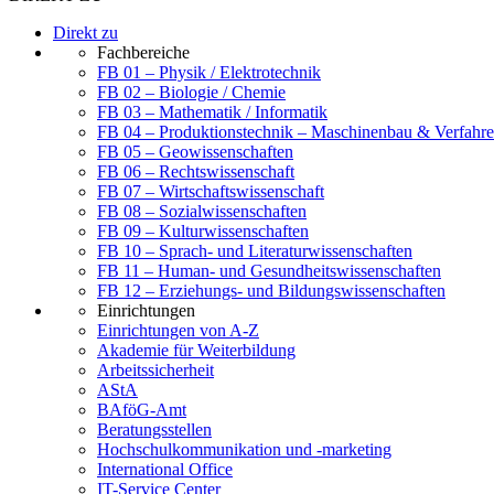
Direkt zu
Fachbereiche
FB 01 – Physik / Elektrotechnik
FB 02 – Biologie / Chemie
FB 03 – Mathematik / Informatik
FB 04 – Produktionstechnik – Maschinenbau & Verfahre
FB 05 – Geowissenschaften
FB 06 – Rechtswissenschaft
FB 07 – Wirtschaftswissenschaft
FB 08 – Sozialwissenschaften
FB 09 – Kulturwissenschaften
FB 10 – Sprach- und Literaturwissenschaften
FB 11 – Human- und Gesundheitswissenschaften
FB 12 – Erziehungs- und Bildungswissenschaften
Einrichtungen
Einrichtungen von A-Z
Akademie für Weiterbildung
Arbeitssicherheit
AStA
BAföG-Amt
Beratungsstellen
Hochschulkommunikation und -marketing
International Office
IT-Service Center