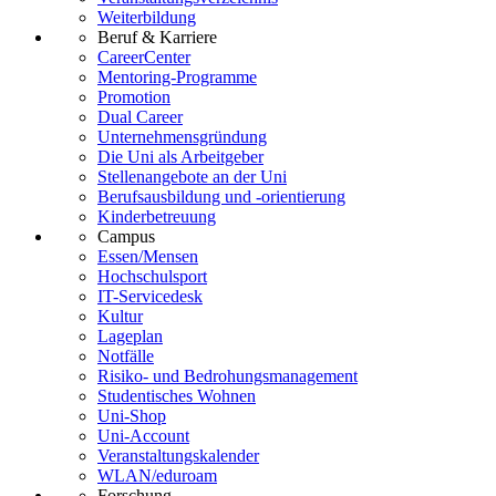
Weiterbildung
Beruf & Karriere
CareerCenter
Mentoring-Programme
Promotion
Dual Career
Unternehmensgründung
Die Uni als Arbeitgeber
Stellenangebote an der Uni
Berufsausbildung und -orientierung
Kinderbetreuung
Campus
Essen/Mensen
Hochschulsport
IT-Servicedesk
Kultur
Lageplan
Notfälle
Risiko- und Bedrohungsmanagement
Studentisches Wohnen
Uni-Shop
Uni-Account
Veranstaltungskalender
WLAN/eduroam
Forschung