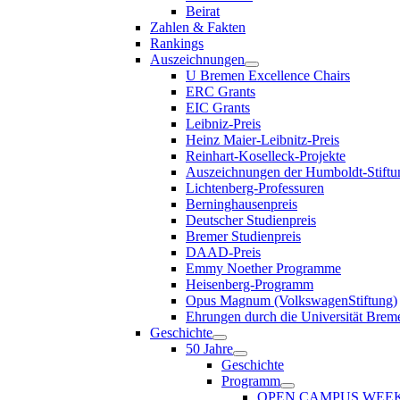
Beirat
Zahlen & Fakten
Rankings
Auszeichnungen
U Bremen Excellence Chairs
ERC Grants
EIC Grants
Leibniz-Preis
Heinz Maier-Leibnitz-Preis
Reinhart-Koselleck-Projekte
Auszeichnungen der Humboldt-Stiftu
Lichtenberg-Professuren
Berninghausenpreis
Deutscher Studienpreis
Bremer Studienpreis
DAAD-Preis
Emmy Noether Programme
Heisenberg-Programm
Opus Magnum (VolkswagenStiftung)
Ehrungen durch die Universität Brem
Geschichte
50 Jahre
Geschichte
Programm
OPEN CAMPUS WEE