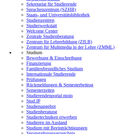
Sekretariat für Studierende
Sprachenzentrum (SZHB)
Staats- und Universitätsbibliothek
Studienzentren
Studierwerkstatt
Welcome Center
Zentrale Studienberatung
Zentrum für Lehrerbildung (ZfLB)
Zentrum für Multimedia in der Lehre (ZMML)
Studium
Bewerbung & Einschreibung
Finanzierung
Familienfreundliches Studium
Internationale Studierende
Prüfungen
Rückmeldungen & Semesterbeitrag
Semesterzeiten
Studierendenportal moin
Stud.IP
Studienangebot
Studienberatung
Studiertechniken erwerben
Studieren im Ausland
Studium mit Beeinträchtigungen
Veranstaltungsverzeichnis