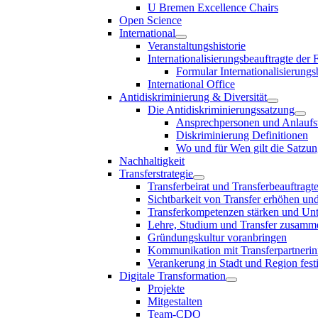
U Bremen Excellence Chairs
Open Science
International
Veranstaltungshistorie
Internationalisierungsbeauftragte der
Formular Internationalisierungs
International Office
Antidiskriminierung & Diversität
Die Antidiskriminierungssatzung
Ansprechpersonen und Anlaufst
Diskriminierung Definitionen
Wo und für Wen gilt die Satzu
Nachhaltigkeit
Transferstrategie
Transferbeirat und Transferbeauftragt
Sichtbarkeit von Transfer erhöhen un
Transferkompetenzen stärken und Unte
Lehre, Studium und Transfer zusam
Gründungskultur voranbringen
Kommunikation mit Transferpartnerinn
Verankerung in Stadt und Region fest
Digitale Transformation
Projekte
Mitgestalten
Team-CDO