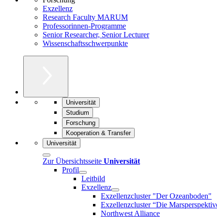
Exzellenz
Research Faculty MARUM
Professorinnen-Programme
Senior Researcher, Senior Lecturer
Wissenschaftsschwerpunkte
Universität
Studium
Forschung
Kooperation & Transfer
Universität
Zur Übersichtsseite
Universität
Profil
Leitbild
Exzellenz
Exzellenzcluster "Der Ozeanboden"
Exzellenzcluster “Die Marsperspektiv
Northwest Alliance