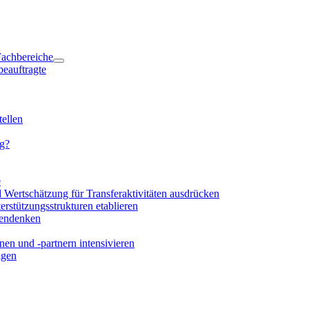
 Fachbereiche
beauftragte
ellen
ng?
e
d Wertschätzung für Transferaktivitäten ausdrücken
rstützungsstrukturen etablieren
mendenken
en und -partnern intensivieren
igen