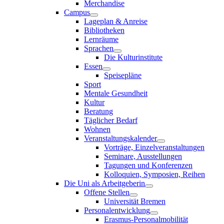
Merchandise
Campus
Lageplan & Anreise
Bibliotheken
Lernräume
Sprachen
Die Kulturinstitute
Essen
Speisepläne
Sport
Mentale Gesundheit
Kultur
Beratung
Täglicher Bedarf
Wohnen
Veranstaltungskalender
Vorträge, Einzelveranstaltungen
Seminare, Ausstellungen
Tagungen und Konferenzen
Kolloquien, Symposien, Reihen
Die Uni als Arbeitgeberin
Offene Stellen
Universität Bremen
Personalentwicklung
Erasmus-Personalmobilität