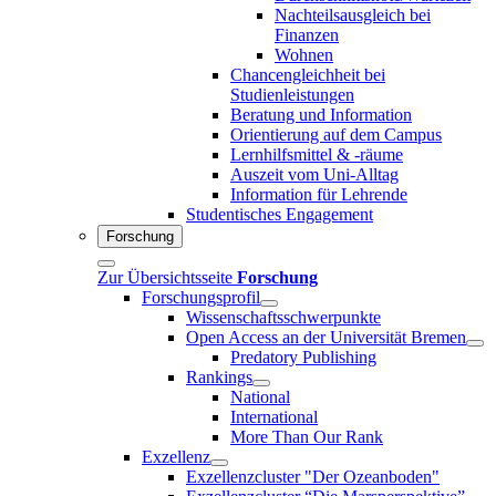
Nachteilsausgleich bei
Finanzen
Wohnen
Chancengleichheit bei
Studienleistungen
Beratung und Information
Orientierung auf dem Campus
Lernhilfsmittel & -räume
Auszeit vom Uni-Alltag
Information für Lehrende
Studentisches Engagement
Forschung
Zur Übersichtsseite
Forschung
Forschungsprofil
Wissenschaftsschwerpunkte
Open Access an der Universität Bremen
Predatory Publishing
Rankings
National
International
More Than Our Rank
Exzellenz
Exzellenzcluster "Der Ozeanboden"