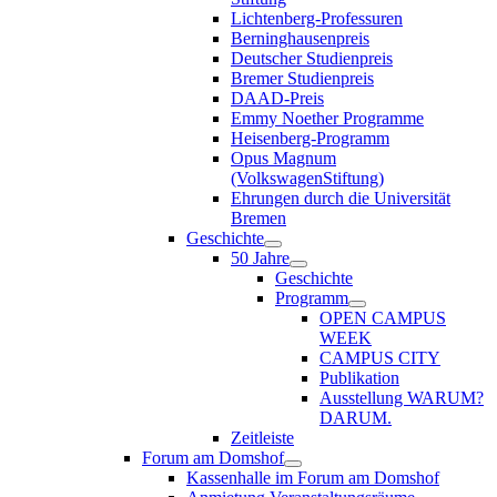
Lichtenberg-Professuren
Berninghausenpreis
Deutscher Studienpreis
Bremer Studienpreis
DAAD-Preis
Emmy Noether Programme
Heisenberg-Programm
Opus Magnum
(VolkswagenStiftung)
Ehrungen durch die Universität
Bremen
Geschichte
50 Jahre
Geschichte
Programm
OPEN CAMPUS
WEEK
CAMPUS CITY
Publikation
Ausstellung WARUM?
DARUM.
Zeitleiste
Forum am Domshof
Kassenhalle im Forum am Domshof