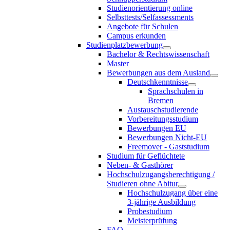
Studienorientierung online
Selbsttests/Selfassessments
Angebote für Schulen
Campus erkunden
Studienplatzbewerbung
Bachelor & Rechtswissenschaft
Master
Bewerbungen aus dem Ausland
Deutschkenntnisse
Sprachschulen in
Bremen
Austauschstudierende
Vorbereitungsstudium
Bewerbungen EU
Bewerbungen Nicht-EU
Freemover - Gaststudium
Studium für Geflüchtete
Neben- & Gasthörer
Hochschulzugangsberechtigung /
Studieren ohne Abitur
Hochschulzugang über eine
3-jährige Ausbildung
Probestudium
Meisterprüfung
FAQ