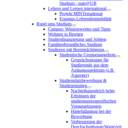
Studium - nuts@UB
Lehren und Lernen international
Projekt MINTernational
Erasmus-Lehrendenmobilität
Rund ums Studium
Campus: Wissenswertes und Tipps
Wohnen in Bremen
Studienfinanzierung und Jobben
Familienfreundliches Studium
Studieren mit Beeinträchtigung
Studentische Gruppenangebote
Gesprächsgruppe für
Studierende aus dem
Autismusspektrum (z.B.
Asperger)
Studienplatzbewerbung &
Studieneinstieg
Nachteilsausgleich beim
Erbringen der
studiengangsspezifischen
Voraussetzungen
Härtefallantrag bei der
Bewerbung
Verbesserung der
Durchschnittsnote/Wartezeit