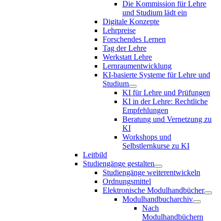
Die Kommission für Lehre
und Studium lädt ein
Digitale Konzepte
Lehrpreise
Forschendes Lernen
Tag der Lehre
Werkstatt Lehre
Lernraumentwicklung
KI-basierte Systeme für Lehre und
Studium
KI für Lehre und Prüfungen
KI in der Lehre: Rechtliche
Empfehlungen
Beratung und Vernetzung zu
KI
Workshops und
Selbstlernkurse zu KI
Leitbild
Studiengänge gestalten
Studiengänge weiterentwickeln
Ordnungsmittel
Elektronische Modulhandbücher
Modulhandbucharchiv
Nach
Modulhandbüchern