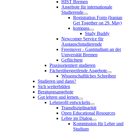
HIST Bremen
Angebote für internationale
Studierende
Registration Form (Iranian
Get Together on 29. May)
kompass
Study Buddy
Newcomer Service für
Austauschstudierende
Freemover - Gaststudium an der
Universität Bremen
Geflüchtete
Praxisorientiert studieren
Fächerübergreifende Angebote
Wissenschaftliches Schreiben
Studieren und dann?
Sich weiterbilden
Beratungsangebote
Gut lehren und lernen
Lehrprofil entwickeln
Transdisziplinarität
Open Educational Resources
Lehre im Dialog
Kommission für Lehre und
Studium