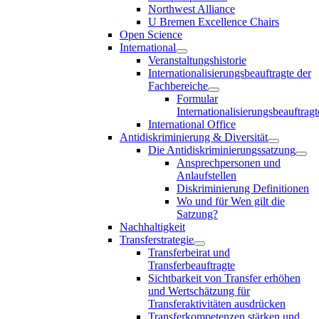
Northwest Alliance
U Bremen Excellence Chairs
Open Science
International
Veranstaltungshistorie
Internationalisierungsbeauftragte der
Fachbereiche
Formular
Internationalisierungsbeauftragt
International Office
Antidiskriminierung & Diversität
Die Antidiskriminierungssatzung
Ansprechpersonen und
Anlaufstellen
Diskriminierung Definitionen
Wo und für Wen gilt die
Satzung?
Nachhaltigkeit
Transferstrategie
Transferbeirat und
Transferbeauftragte
Sichtbarkeit von Transfer erhöhen
und Wertschätzung für
Transferaktivitäten ausdrücken
Transferkompetenzen stärken und