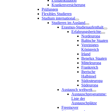
Exmatrikulation
Krankenversicherung
Prüfungen
Flexibles Studieren
Studium international
Studieren im Ausland
Erasmus-Studienaufenthalt
Erfahrungsberichte
Nordeuropa
Baltische Staaten
Vereinigtes
Königreich
Irland
Benelux Staaten
Mitteleuropa
Frankreich
Iberische
Halbinsel
Südosteuropa
Südeuropa
Austausch weltweit
Austauschprogramme:
Liste der
Austauschplätze
Freemover