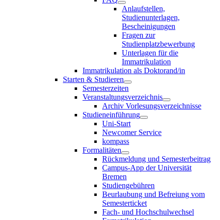
Anlaufstellen,
Studienunterlagen,
Bescheinigungen
Fragen zur
Studienplatzbewerbung
Unterlagen für die
Immatrikulation
Immatrikulation als Doktorand/in
Starten & Studieren
Semesterzeiten
Veranstaltungsverzeichnis
Archiv Vorlesungsverzeichnisse
Studieneinführung
Uni-Start
Newcomer Service
kompass
Formalitäten
Rückmeldung und Semesterbeitrag
Campus-App der Universität
Bremen
Studiengebühren
Beurlaubung und Befreiung vom
Semesterticket
Fach- und Hochschulwechsel