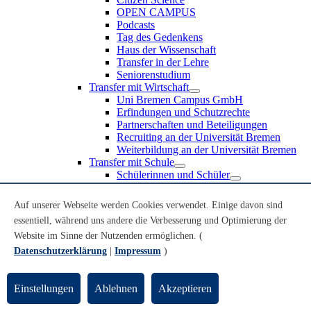
OPEN CAMPUS
Podcasts
Tag des Gedenkens
Haus der Wissenschaft
Transfer in der Lehre
Seniorenstudium
Transfer mit Wirtschaft
Uni Bremen Campus GmbH
Erfindungen und Schutzrechte
Partnerschaften und Beteiligungen
Recruiting an der Universität Bremen
Weiterbildung an der Universität Bremen
Transfer mit Schule
Schülerinnen und Schüler
MINT-Schnupperstudium
Schulklassen
Auf unserer Webseite werden Cookies verwendet. Einige davon sind
Lehrkräfte
essentiell, während uns andere die Verbesserung und Optimierung der
Gründungsunterstützung
Website im Sinne der Nutzenden ermöglichen. (
UniTransfer - Servicestelle für Transferaktivitäten
Datenschutzerklärung
|
Impressum
)
Transfermagazin der Universität Bremen
Transferpreis der Universität Bremen
Innovation & Gründung
Einstellungen
Ablehnen
Akzeptieren
Public Engagement