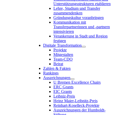
Unterstützungsstrukturen etablieren
Lehre, Studium und Transfer
zusammendenken
Gründungskultur voranbringen
Kommunikation mit
Transferpartnerinnen und -partnern
intensivieren
Verankerung in Stadt und Region
festigen
Digitale Transformation
Projekte
Mitgestalten
Team-CDO
Beirat
Zahlen & Fakten
Rankings
Auszeichnungen
U Bremen Excellence Chairs
ERC Grants
EIC Grants
Leibniz-Preis
Heinz Maier-Leibnitz-Preis
Reinhart-Koselleck-Projekte
Auszeichnungen der Humboldt-
Stiftung