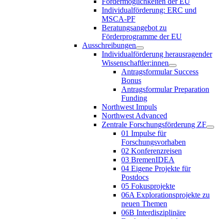
Fördermöglichkeiten der EU
Individualförderung: ERC und
MSCA-PF
Beratungsangebot zu
Förderprogramme der EU
Ausschreibungen
Individualförderung herausragender
Wissenschaftler:innen
Antragsformular Success
Bonus
Antragsformular Preparation
Funding
Northwest Impuls
Northwest Advanced
Zentrale Forschungsförderung ZF
01 Impulse für
Forschungsvorhaben
02 Konferenzreisen
03 BremenIDEA
04 Eigene Projekte für
Postdocs
05 Fokusprojekte
06A Explorationsprojekte zu
neuen Themen
06B Interdisziplinäre