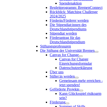
Spendenaktion
Begleitprogramm: BremenConnect
Rückblick: Matching Challenge
2024/2025
Förderin/Förderer werden
Die Stipendiat:innen des
Deutschlandstipendiums
Stipendiat werden
Förderantrag für das
Deutschlandstipendium
Stiftungsprofessuren
Die Stiftung der Universität Bremen
Canvas for Change
Canvas for Change
Einreichungsformular
Datenschutzerklärung
Über uns
Stifter:in werden
Gemeinsam mehr erreichen -
jetzt spenden!
Geförderte Projekte
Kann Glücksspiel risikoarm
sein?
Förderung
Summer of Skills