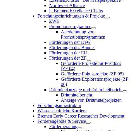
Exzellenzcluster “Die Marsperspektive”
Northwest Alliance
U Bremen Excellence Chairs
Forschungseinrichtungen & Projekte
ZWE
Promotionsprogramme
Anerkennung von
Promotionsprogrammen
Förderungen der DFG
Förderungen des Bundes
Förderungen der EU
Förderungen der ZF
Geförderte Projekte für Postdocs
(ZF 04)
Geförderte Fokusprojekte (ZF 05)
Geförderte Explorationsprojekte (ZF
06)
Drittmittelanzeige und Drittmittelbericht
Drittmittelbericht
Anzeige von Drittmittelprojekten
Forschungsinfrastruktur
Wissenschaftliche Karriere
Bremen Early Career Researcher Development
Förderangebote & Service
Förderberatung