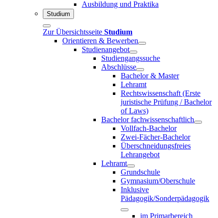
Ausbildung und Praktika
Studium
Zur Übersichtsseite
Studium
Orientieren & Bewerben
Studienangebot
Studiengangssuche
Abschlüsse
Bachelor & Master
Lehramt
Rechtswissenschaft (Erste
juristische Prüfung / Bachelor
of Laws)
Bachelor fachwissenschaftlich
Vollfach-Bachelor
Zwei-Fächer-Bachelor
Überschneidungsfreies
Lehrangebot
Lehramt
Grundschule
Gymnasium/Oberschule
Inklusive
Pädagogik/Sonderpädagogik
im Primarbereich