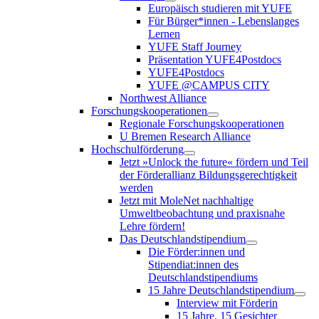
Europäisch studieren mit YUFE
Für Bürger*innen - Lebenslanges
Lernen
YUFE Staff Journey
Präsentation YUFE4Postdocs
YUFE4Postdocs
YUFE @CAMPUS CITY
Northwest Alliance
Forschungskooperationen
Regionale Forschungskooperationen
U Bremen Research Alliance
Hochschulförderung
Jetzt »Unlock the future« fördern und Teil
der Förderallianz Bildungsgerechtigkeit
werden
Jetzt mit MoleNet nachhaltige
Umweltbeobachtung und praxisnahe
Lehre fördern!
Das Deutschlandstipendium
Die Förder:innen und
Stipendiat:innen des
Deutschlandstipendiums
15 Jahre Deutschlandstipendium
Interview mit Förderin
15 Jahre, 15 Gesichter