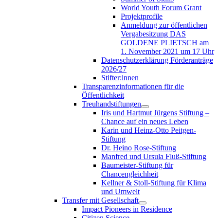
World Youth Forum Grant
Projektprofile
Anmeldung zur öffentlichen
Vergabesitzung DAS
GOLDENE PLIETSCH am
1. November 2021 um 17 Uhr
Datenschutzerklärung Förderanträge
2026/27
Stifter:innen
Transparenzinformationen für die
Öffentlichkeit
Treuhandstiftungen
Iris und Hartmut Jürgens Stiftung –
Chance auf ein neues Leben
Karin und Heinz-Otto Peitgen-
Stiftung
Dr. Heino Rose-Stiftung
Manfred und Ursula Fluß-Stiftung
Baumeister-Stiftung für
Chancengleichheit
Kellner & Stoll-Stiftung für Klima
und Umwelt
Transfer mit Gesellschaft
Impact Pioneers in Residence
Citizen Science