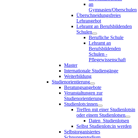
an
Gymnasien/Oberschulen
Überschneidungsfreies
Lehrangebot
Lehramt an Berufsbildenden
Schulen
Berufliche Schule
Lehramt an
Berufsbildenden
Schulen -
Pflegewissenschaft
Master
Internationale Studiengänge
Weiterbildung
Studienorientierung
Beratungsangebote
Veranstaltungen zur
Studienorientierung
Studienlots:innen
Treffen mit einer Studienlotsin
oder einem Studienlotsen
Daten_Studienlotsen
Selbst Studienlots:in werden
Selbstorganisiertes
Schnupperstudium