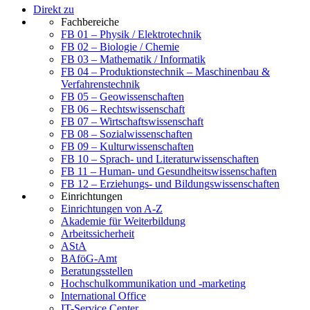
Direkt zu
Fachbereiche
FB 01 – Physik / Elektrotechnik
FB 02 – Biologie / Chemie
FB 03 – Mathematik / Informatik
FB 04 – Produktionstechnik – Maschinenbau &
Verfahrenstechnik
FB 05 – Geowissenschaften
FB 06 – Rechtswissenschaft
FB 07 – Wirtschaftswissenschaft
FB 08 – Sozialwissenschaften
FB 09 – Kulturwissenschaften
FB 10 – Sprach- und Literaturwissenschaften
FB 11 – Human- und Gesundheitswissenschaften
FB 12 – Erziehungs- und Bildungswissenschaften
Einrichtungen
Einrichtungen von A-Z
Akademie für Weiterbildung
Arbeitssicherheit
AStA
BAföG-Amt
Beratungsstellen
Hochschulkommunikation und -marketing
International Office
IT-Service Center