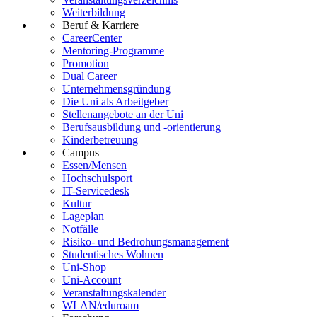
Weiterbildung
Beruf & Karriere
CareerCenter
Mentoring-Programme
Promotion
Dual Career
Unternehmensgründung
Die Uni als Arbeitgeber
Stellenangebote an der Uni
Berufsausbildung und -orientierung
Kinderbetreuung
Campus
Essen/Mensen
Hochschulsport
IT-Servicedesk
Kultur
Lageplan
Notfälle
Risiko- und Bedrohungsmanagement
Studentisches Wohnen
Uni-Shop
Uni-Account
Veranstaltungskalender
WLAN/eduroam