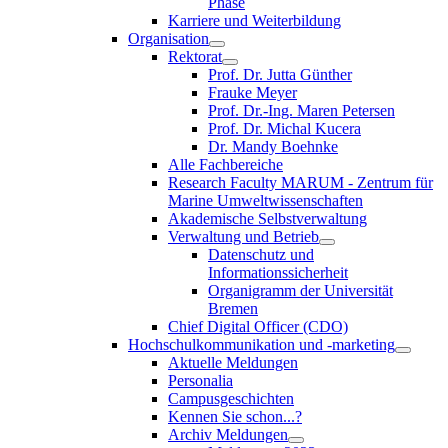
Phase
Karriere und Weiterbildung
Organisation
Rektorat
Prof. Dr. Jutta Günther
Frauke Meyer
Prof. Dr.-Ing. Maren Petersen
Prof. Dr. Michal Kucera
Dr. Mandy Boehnke
Alle Fachbereiche
Research Faculty MARUM - Zentrum für
Marine Umweltwissenschaften
Akademische Selbstverwaltung
Verwaltung und Betrieb
Datenschutz und
Informationssicherheit
Organigramm der Universität
Bremen
Chief Digital Officer (CDO)
Hochschulkommunikation und -marketing
Aktuelle Meldungen
Personalia
Campusgeschichten
Kennen Sie schon...?
Archiv Meldungen