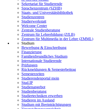
Sekretariat für Studierende
Sprachenzentrum (SZHB)
Staats- und Universitätsbibliothek
Studienzentren
Studierwerkstatt
Welcome Center
Zentrale Studienberatung
Zentrum für Lehrerbildung (ZfLB)
Zentrum für Multimedia in der Lehre (ZMML)
Studium
Bewerbung & Einschreibung
Finanzierung
Familienfreundliches Studium
Internationale Studierende
Prüfungen
Rückmeldungen & Semesterbeitrag
Semesterzeiten
Studierendenportal moin
Stud.IP
Studienangebot
Studienberatung
Studiertechniken erwerben
Studieren im Ausland
Studium mit Beeinträchtigungen
Veranstaltungsverzeichnis