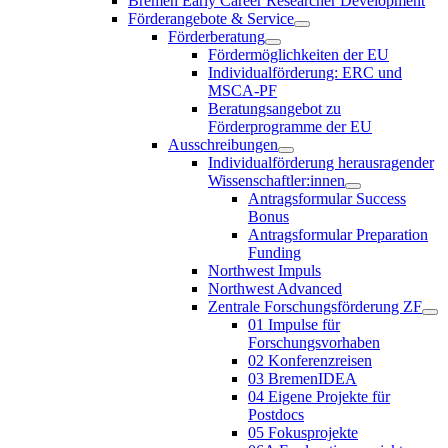
Bremen Early Career Researcher Development
Förderangebote & Service
Förderberatung
Fördermöglichkeiten der EU
Individualförderung: ERC und
MSCA-PF
Beratungsangebot zu
Förderprogramme der EU
Ausschreibungen
Individualförderung herausragender
Wissenschaftler:innen
Antragsformular Success
Bonus
Antragsformular Preparation
Funding
Northwest Impuls
Northwest Advanced
Zentrale Forschungsförderung ZF
01 Impulse für
Forschungsvorhaben
02 Konferenzreisen
03 BremenIDEA
04 Eigene Projekte für
Postdocs
05 Fokusprojekte