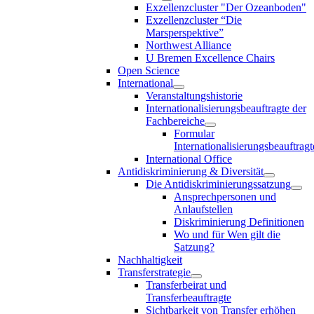
Exzellenzcluster "Der Ozeanboden"
Exzellenzcluster “Die
Marsperspektive”
Northwest Alliance
U Bremen Excellence Chairs
Open Science
International
Veranstaltungshistorie
Internationalisierungsbeauftragte der
Fachbereiche
Formular
Internationalisierungsbeauftragt
International Office
Antidiskriminierung & Diversität
Die Antidiskriminierungssatzung
Ansprechpersonen und
Anlaufstellen
Diskriminierung Definitionen
Wo und für Wen gilt die
Satzung?
Nachhaltigkeit
Transferstrategie
Transferbeirat und
Transferbeauftragte
Sichtbarkeit von Transfer erhöhen