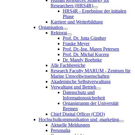
Human Resources Strategy for
Researchers (HRS4R)
HRS4R - Ergebnisse der initialen
Phase
Karriere und Weiterbildung
Organisation
Rektorat
Prof. Dr. Jutta Günther
Frauke Meyer
Prof. Dr.-Ing. Maren Petersen
Prof. Dr. Michal Kucera
Dr. Mandy Boehnke
Alle Fachbereiche
Research Faculty MARUM - Zentrum für
Marine Umweltwissenschaften
Akademische Selbstverwaltung
Verwaltung und Betrieb
Datenschutz und
Informationssicherheit
Organigramm der Universität
Bremen
Chief Digital Officer (CDO)
Hochschulkommunikation und -marketing
Aktuelle Meldungen
Personalia