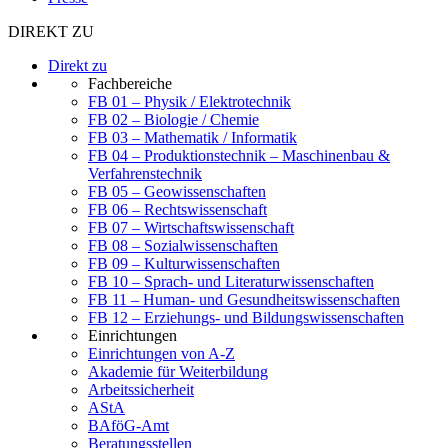
DIREKT ZU
Direkt zu
Fachbereiche
FB 01 – Physik / Elektrotechnik
FB 02 – Biologie / Chemie
FB 03 – Mathematik / Informatik
FB 04 – Produktionstechnik – Maschinenbau &
Verfahrenstechnik
FB 05 – Geowissenschaften
FB 06 – Rechtswissenschaft
FB 07 – Wirtschaftswissenschaft
FB 08 – Sozialwissenschaften
FB 09 – Kulturwissenschaften
FB 10 – Sprach- und Literaturwissenschaften
FB 11 – Human- und Gesundheitswissenschaften
FB 12 – Erziehungs- und Bildungswissenschaften
Einrichtungen
Einrichtungen von A-Z
Akademie für Weiterbildung
Arbeitssicherheit
AStA
BAföG-Amt
Beratungsstellen