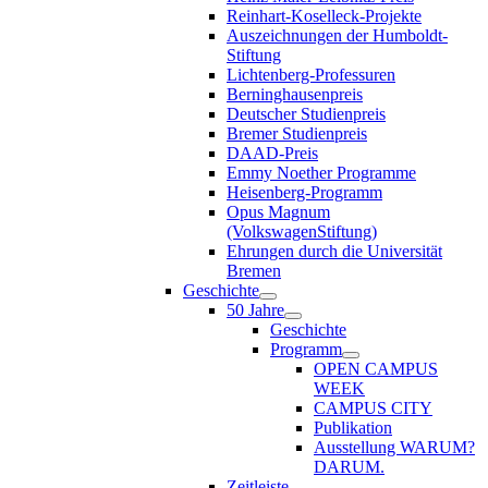
Reinhart-Koselleck-Projekte
Auszeichnungen der Humboldt-
Stiftung
Lichtenberg-Professuren
Berninghausenpreis
Deutscher Studienpreis
Bremer Studienpreis
DAAD-Preis
Emmy Noether Programme
Heisenberg-Programm
Opus Magnum
(VolkswagenStiftung)
Ehrungen durch die Universität
Bremen
Geschichte
50 Jahre
Geschichte
Programm
OPEN CAMPUS
WEEK
CAMPUS CITY
Publikation
Ausstellung WARUM?
DARUM.
Zeitleiste