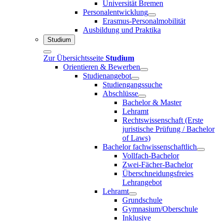
Universität Bremen
Personalentwicklung
Erasmus-Personalmobilität
Ausbildung und Praktika
Studium
Zur Übersichtsseite
Studium
Orientieren & Bewerben
Studienangebot
Studiengangssuche
Abschlüsse
Bachelor & Master
Lehramt
Rechtswissenschaft (Erste
juristische Prüfung / Bachelor
of Laws)
Bachelor fachwissenschaftlich
Vollfach-Bachelor
Zwei-Fächer-Bachelor
Überschneidungsfreies
Lehrangebot
Lehramt
Grundschule
Gymnasium/Oberschule
Inklusive