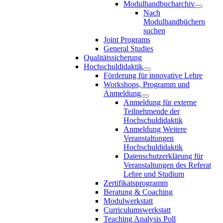
Modulhandbucharchiv
Nach
Modulhandbüchern
suchen
Joint Programs
General Studies
Qualitätssicherung
Hochschuldidaktik
Förderung für innovative Lehre
Workshops, Programm und
Anmeldung
Anmeldung für externe
Teilnehmende der
Hochschuldidaktik
Anmeldung Weitere
Veranstaltungen
Hochschuldidaktik
Datenschutzerklärung für
Veranstaltungen des Referat
Lehre und Studium
Zertifikatsprogramm
Beratung & Coaching
Modulwerkstatt
Curriculumswerkstatt
Teaching Analysis Poll