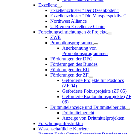
Exzellenz
Exzellenzcluster "Der Ozeanboden"
Exzellenzcluster “Die Marsperspektive”
Northwest Alliance
U Bremen Excellence Chairs
Forschungseinrichtungen & Projekte
ZWE
Promotionsprogramme
Anerkennung von
Promotionsprogrammen
Förderungen der DFG
Förderungen des Bundes
Förderungen der EU
Förderungen der ZF
Geförderte Projekte für Postdocs
(ZF 04)
Geförderte Fokusprojekte (ZF 05)
Geförderte Explorationsprojekte (ZF
06)
Drittmittelanzeige und Drittmittelbericht
Drittmittelbericht
Anzeige von Drittmittelprojekten
Forschungsinfrastruktur
Wissenschaftliche Karriere