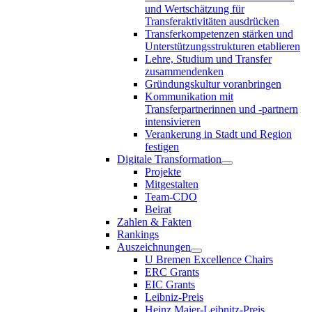
und Wertschätzung für
Transferaktivitäten ausdrücken
Transferkompetenzen stärken und
Unterstützungsstrukturen etablieren
Lehre, Studium und Transfer
zusammendenken
Gründungskultur voranbringen
Kommunikation mit
Transferpartnerinnen und -partnern
intensivieren
Verankerung in Stadt und Region
festigen
Digitale Transformation
Projekte
Mitgestalten
Team-CDO
Beirat
Zahlen & Fakten
Rankings
Auszeichnungen
U Bremen Excellence Chairs
ERC Grants
EIC Grants
Leibniz-Preis
Heinz Maier-Leibnitz-Preis