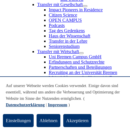
Transfer mit Gesellschaft
Impact Pioneers in Residence
Citizen Science
OPEN CAMPUS
Podcasts
Tag des Gedenkens
Haus der Wissenschaft
Transfer in der Lehre
Seniorenstudium
Transfer mit Wirtschaft
Uni Bremen Campus GmbH
Erfindungen und Schutzrechte
Partnerschaften und Beteiligungen
Recruiting an der Universität Bremen
Weiterbildung an der Universität Bremen
Transfer mit Schule
Auf unserer Webseite werden Cookies verwendet. Einige davon sind
Schülerinnen und Schüler
essentiell, während uns andere die Verbesserung und Optimierung der
MINT-Schnupperstudium
Schulklassen
Website im Sinne der Nutzenden ermöglichen. (
Lehrkräfte
Datenschutzerklärung
|
Impressum
)
Gründungsunterstützung
UniTransfer - Servicestelle für Transferaktivitäten
Einstellungen
Ablehnen
Akzeptieren
Transfermagazin der Universität Bremen
Transferpreis der Universität Bremen