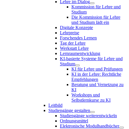
Lehre im Dialog
Kommission für Lehre und
Studium
Die Kommission für Lehre
und Studium lädt ein
Digitale Konzepte
Lehrpreise
Forschendes Lernen
Tag der Lehre
Werkstatt Lehre
Lernraumentwicklung
KI-basierte Systeme für Lehre und
Studium
KI für Lehre und Prüfungen
KI in der Lehre: Rechtliche
Empfehlungen
Beratung und Vernetzung zu
KI
Workshops und
Selbstlernkurse zu KI
Leitbild
Studiengänge gestalten
Studiengänge weiterentwickeln
Ordnungsmittel
Elektronische Modulhandbücher