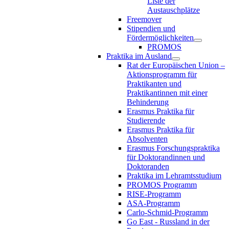
Liste der
Austauschplätze
Freemover
Stipendien und
Fördermöglichkeiten
PROMOS
Praktika im Ausland
Rat der Europäischen Union –
Aktionsprogramm für
Praktikanten und
Praktikantinnen mit einer
Behinderung
Erasmus Praktika für
Studierende
Erasmus Praktika für
Absolventen
Erasmus Forschungspraktika
für Doktorandinnen und
Doktoranden
Praktika im Lehramtsstudium
PROMOS Programm
RISE-Programm
ASA-Programm
Carlo-Schmid-Programm
Go East - Russland in der