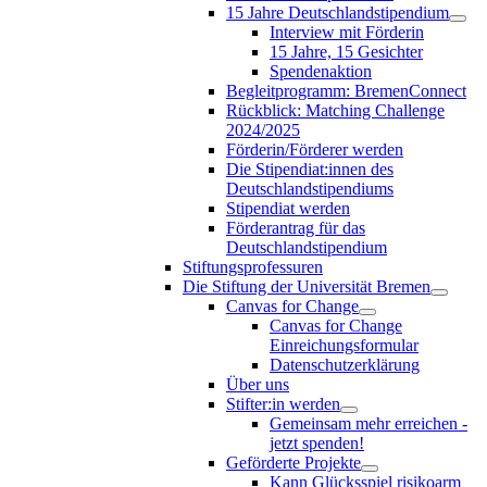
15 Jahre Deutschlandstipendium
Interview mit Förderin
15 Jahre, 15 Gesichter
Spendenaktion
Begleitprogramm: BremenConnect
Rückblick: Matching Challenge
2024/2025
Förderin/Förderer werden
Die Stipendiat:innen des
Deutschlandstipendiums
Stipendiat werden
Förderantrag für das
Deutschlandstipendium
Stiftungsprofessuren
Die Stiftung der Universität Bremen
Canvas for Change
Canvas for Change
Einreichungsformular
Datenschutzerklärung
Über uns
Stifter:in werden
Gemeinsam mehr erreichen -
jetzt spenden!
Geförderte Projekte
Kann Glücksspiel risikoarm