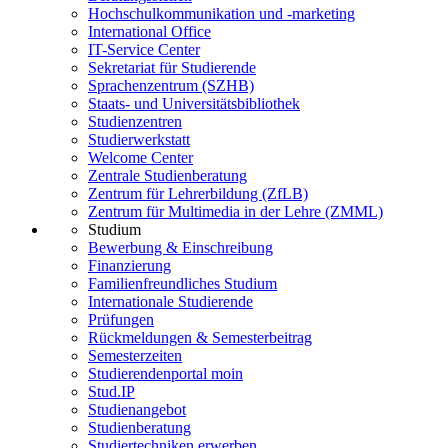
Hochschulkommunikation und -marketing
International Office
IT-Service Center
Sekretariat für Studierende
Sprachenzentrum (SZHB)
Staats- und Universitätsbibliothek
Studienzentren
Studierwerkstatt
Welcome Center
Zentrale Studienberatung
Zentrum für Lehrerbildung (ZfLB)
Zentrum für Multimedia in der Lehre (ZMML)
Studium
Bewerbung & Einschreibung
Finanzierung
Familienfreundliches Studium
Internationale Studierende
Prüfungen
Rückmeldungen & Semesterbeitrag
Semesterzeiten
Studierendenportal moin
Stud.IP
Studienangebot
Studienberatung
Studiertechniken erwerben