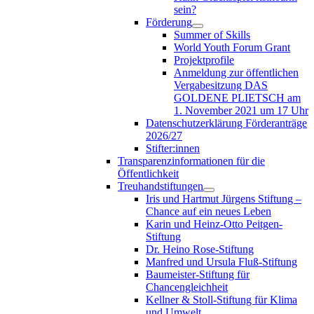
sein?
Förderung
Summer of Skills
World Youth Forum Grant
Projektprofile
Anmeldung zur öffentlichen
Vergabesitzung DAS
GOLDENE PLIETSCH am
1. November 2021 um 17 Uhr
Datenschutzerklärung Förderanträge
2026/27
Stifter:innen
Transparenzinformationen für die
Öffentlichkeit
Treuhandstiftungen
Iris und Hartmut Jürgens Stiftung –
Chance auf ein neues Leben
Karin und Heinz-Otto Peitgen-
Stiftung
Dr. Heino Rose-Stiftung
Manfred und Ursula Fluß-Stiftung
Baumeister-Stiftung für
Chancengleichheit
Kellner & Stoll-Stiftung für Klima
und Umwelt