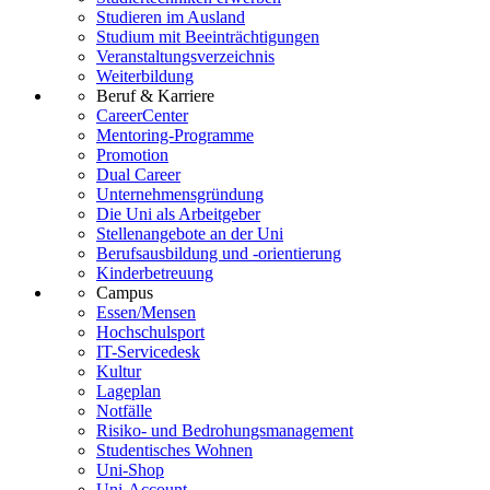
Studieren im Ausland
Studium mit Beeinträchtigungen
Veranstaltungsverzeichnis
Weiterbildung
Beruf & Karriere
CareerCenter
Mentoring-Programme
Promotion
Dual Career
Unternehmensgründung
Die Uni als Arbeitgeber
Stellenangebote an der Uni
Berufsausbildung und -orientierung
Kinderbetreuung
Campus
Essen/Mensen
Hochschulsport
IT-Servicedesk
Kultur
Lageplan
Notfälle
Risiko- und Bedrohungsmanagement
Studentisches Wohnen
Uni-Shop
Uni-Account