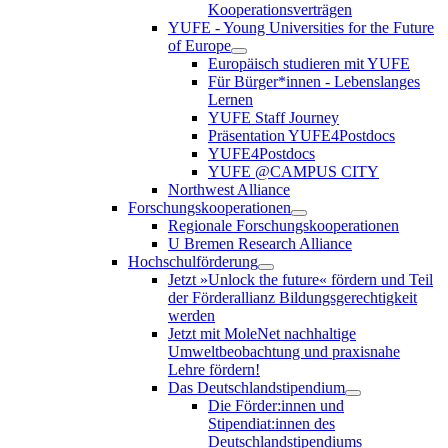
Kooperationsverträgen
YUFE - Young Universities for the Future
of Europe
Europäisch studieren mit YUFE
Für Bürger*innen - Lebenslanges
Lernen
YUFE Staff Journey
Präsentation YUFE4Postdocs
YUFE4Postdocs
YUFE @CAMPUS CITY
Northwest Alliance
Forschungskooperationen
Regionale Forschungskooperationen
U Bremen Research Alliance
Hochschulförderung
Jetzt »Unlock the future« fördern und Teil
der Förderallianz Bildungsgerechtigkeit
werden
Jetzt mit MoleNet nachhaltige
Umweltbeobachtung und praxisnahe
Lehre fördern!
Das Deutschlandstipendium
Die Förder:innen und
Stipendiat:innen des
Deutschlandstipendiums