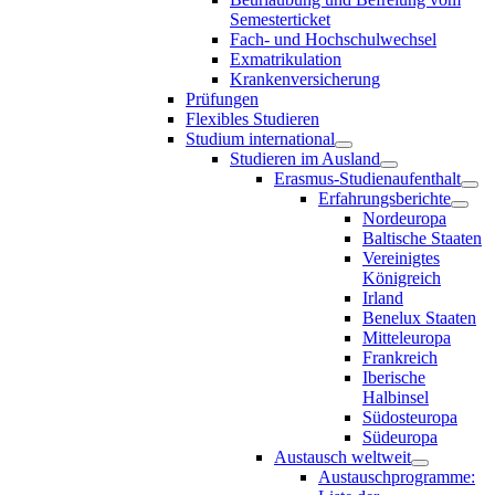
Semesterticket
Fach- und Hochschulwechsel
Exmatrikulation
Krankenversicherung
Prüfungen
Flexibles Studieren
Studium international
Studieren im Ausland
Erasmus-Studienaufenthalt
Erfahrungsberichte
Nordeuropa
Baltische Staaten
Vereinigtes
Königreich
Irland
Benelux Staaten
Mitteleuropa
Frankreich
Iberische
Halbinsel
Südosteuropa
Südeuropa
Austausch weltweit
Austauschprogramme: