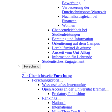
Bewerbung
Verbesserung der
Durchschnittsnote/Wartezeit
Nachteilsausgleich bei
Finanzen
Wohnen
Chancengleichheit bei
Studienleistungen
Beratung und Information
Orientierung auf dem Campus
Lernhilfsmittel & -räume
Auszeit vom Uni-Alltag
Information für Lehrende
Studentisches Engagement
Forschung
Zur Übersichtsseite
Forschung
Forschungsprofil
Wissenschaftsschwerpunkte
Open Access an der Universität Bremen
Predatory Publishing
Rankings
National
International
More Than Our Rank