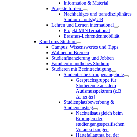
Information & Material
Projekte fördern
Nachhaltiges und transdisziplinäres
Studium - nuts@UB
Lehren und Lernen international
Projekt MINTernational
Erasmus-Lehrendenmobilität
Rund ums Studium
Campus: Wissenswertes und Tipps
Wohnen in Bremen
Studienfinanzierung und Jobben
Familienfreundliches Studium
Studieren mit Beeinträchtigung
Studentische Gruppenangebote
Gesprächsgruppe für
Studierende aus dem
Autismusspektrum (z.B.
Asperger)
Studienplatzbewerbung &
Studieneinstieg
Nachteilsausgleich beim
Erbringen der
studiengangsspezifischen
Voraussetzungen
Härtefallantrag bei der