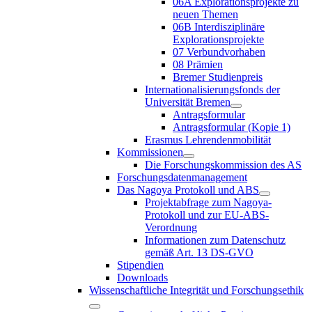
06A Explorationsprojekte zu
neuen Themen
06B Interdisziplinäre
Explorationsprojekte
07 Verbundvorhaben
08 Prämien
Bremer Studienpreis
Internationalisierungsfonds der
Universität Bremen
Antragsformular
Antragsformular (Kopie 1)
Erasmus Lehrendenmobilität
Kommissionen
Die Forschungskommission des AS
Forschungsdatenmanagement
Das Nagoya Protokoll und ABS
Projektabfrage zum Nagoya-
Protokoll und zur EU-ABS-
Verordnung
Informationen zum Datenschutz
gemäß Art. 13 DS-GVO
Stipendien
Downloads
Wissenschaftliche Integrität und Forschungsethik