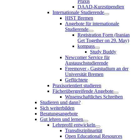
Praxis
DAAD-Kurzstipendien
Internationale Studierende
HIST Bremen
Angebote für internationale
Studierende
Registration Form (Iranian
Get Together on 29. May)
kompass
Study Buddy
Newcomer Service für
Austauschstudierende
Freemover - Gaststudium an der
Universität Bremen
Geflüchtete
Praxisorientiert studieren
Fächerübergreifende Angebote
Wissenschaftliches Schreiben
Studieren und dann?
Sich weiterbilden
Beratungsangebote
Gut lehren und lernen
Lehrprofil entwickeln
Transdisziplinarität
Open Educational Resources