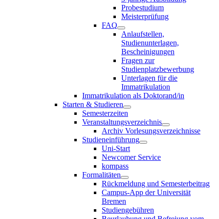
Probestudium
Meisterprüfung
FAQ
Anlaufstellen,
Studienunterlagen,
Bescheinigungen
Fragen zur
Studienplatzbewerbung
Unterlagen für die
Immatrikulation
Immatrikulation als Doktorand/in
Starten & Studieren
Semesterzeiten
Veranstaltungsverzeichnis
Archiv Vorlesungsverzeichnisse
Studieneinführung
Uni-Start
Newcomer Service
kompass
Formalitäten
Rückmeldung und Semesterbeitrag
Campus-App der Universität
Bremen
Studiengebühren
Beurlaubung und Befreiung vom