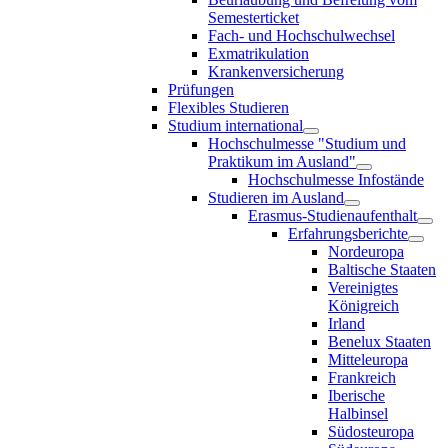
Semesterticket
Fach- und Hochschulwechsel
Exmatrikulation
Krankenversicherung
Prüfungen
Flexibles Studieren
Studium international
Hochschulmesse "Studium und
Praktikum im Ausland"
Hochschulmesse Infostände
Studieren im Ausland
Erasmus-Studienaufenthalt
Erfahrungsberichte
Nordeuropa
Baltische Staaten
Vereinigtes
Königreich
Irland
Benelux Staaten
Mitteleuropa
Frankreich
Iberische
Halbinsel
Südosteuropa