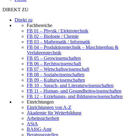
DIREKT ZU
Direkt zu
Fachbereiche
FB 01 – Physik / Elektrotechnik
FB 02 – Biologie / Chemie
FB 03 – Mathematik / Informatik
FB 04 – Produktionstechnik – Maschinenbau &
Verfahrenstechnik
FB 05 – Geowissenschaften
FB 06 – Rechtswissenschaft
FB 07 – Wirtschaftswissenschaft
FB 08 – Sozialwissenschaften
FB 09 – Kulturwissenschaften
FB 10 – Sprach- und Literaturwissenschaften
FB 11 – Human- und Gesundheitswissenschaften
FB 12 – Erziehungs- und Bildungswissenschaften
Einrichtungen
Einrichtungen von A-Z
Akademie für Weiterbildung
Arbeitssicherheit
AStA
BAföG-Amt
Beratungsstellen