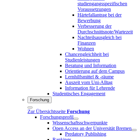
studiengangsspezifischen
Voraussetzungen
Härtefallantrag bei der
Bewerbung
Verbesserung der
Durchschnittsnote/Wartezeit
Nachteilsausgleich bei
Finanzen
Wohnen
Chancengleichheit bei
Studienleistungen
Beratung und Information
Orientierung auf dem Campus
Lernhilfsmittel & -räume
Auszeit vom Uni-Alltag
Information für Lehrende
Studentisches Engagement
Forschung
Zur Übersichtsseite
Forschung
Forschungsprofil
Wissenschaftsschwerpunkte
Open Access an der Universität Bremen
Predatory Publishing
Rankings