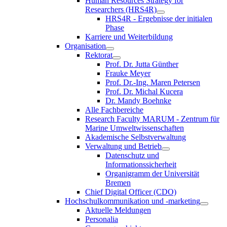
Human Resources Strategy for
Researchers (HRS4R)
HRS4R - Ergebnisse der initialen
Phase
Karriere und Weiterbildung
Organisation
Rektorat
Prof. Dr. Jutta Günther
Frauke Meyer
Prof. Dr.-Ing. Maren Petersen
Prof. Dr. Michal Kucera
Dr. Mandy Boehnke
Alle Fachbereiche
Research Faculty MARUM - Zentrum für
Marine Umweltwissenschaften
Akademische Selbstverwaltung
Verwaltung und Betrieb
Datenschutz und
Informationssicherheit
Organigramm der Universität
Bremen
Chief Digital Officer (CDO)
Hochschulkommunikation und -marketing
Aktuelle Meldungen
Personalia