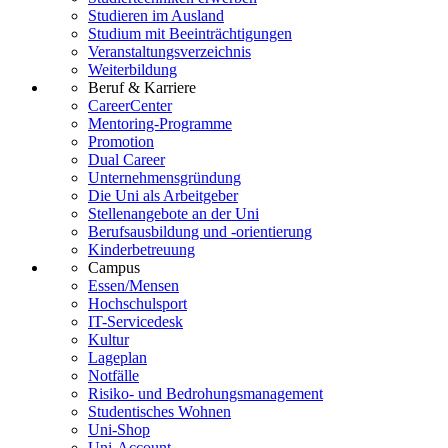
Studieren im Ausland
Studium mit Beeinträchtigungen
Veranstaltungsverzeichnis
Weiterbildung
Beruf & Karriere
CareerCenter
Mentoring-Programme
Promotion
Dual Career
Unternehmensgründung
Die Uni als Arbeitgeber
Stellenangebote an der Uni
Berufsausbildung und -orientierung
Kinderbetreuung
Campus
Essen/Mensen
Hochschulsport
IT-Servicedesk
Kultur
Lageplan
Notfälle
Risiko- und Bedrohungsmanagement
Studentisches Wohnen
Uni-Shop
Uni-Account