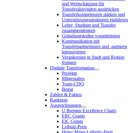
und Wertschätzung für
Transferaktivitäten ausdrücken
Transferkompetenzen stärken und
Unterstützungsstrukturen etablieren
Lehre, Studium und Transfer
zusammendenken
Gründungskultur voranbringen
Kommunikation mit
Transferpartnerinnen und -partnern
intensivieren
Verankerung in Stadt und Region
festigen
Digitale Transformation
Projekte
Mitgestalten
Team-CDO
Beirat
Zahlen & Fakten
Rankings
Auszeichnungen
U Bremen Excellence Chairs
ERC Grants
EIC Grants
Leibniz-Preis
Heinz Maier-Leibnitz-Preis