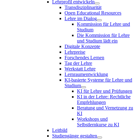
Lehrprofil entwickeln
Transdisziplinarität
Open Educational Resources
Lehre im Dialog
Kommission für Lehre und
Studium
Die Kommission für Lehre
und Studium lädt ein
Digitale Konzepte
Lehrpreise
Forschendes Lernen
Tag der Lehre
Werkstatt Lehre
Lernraumentwicklung
KI-basierte Systeme für Lehre und
Studium
KI für Lehre und Prüfungen
KI in der Lehre: Rechtliche
Empfehlungen
Beratung und Vernetzung zu
KI
Workshops und
Selbstlernkurse zu KI
Leitbild
Studiengänge gestalten