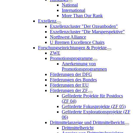
National
International
More Than Our Rank
Exzellenz
Exzellenzcluster "Der Ozeanboden"
Exzellenzcluster “Die Marsperspektive”
Northwest Alliance
U Bremen Excellence Chairs
Forschungseinrichtungen & Projekte
ZWE
Promotionsprogramme
Anerkennung von
Promotionsprogrammen
Förderungen der DFG
Förderungen des Bundes
Förderungen der EU
Förderungen der ZF
Geförderte Projekte für Postdocs
(ZF 04)
Geförderte Fokusprojekte (ZF 05)
Geförderte Explorationsprojekte (ZF
06)
Drittmittelanzeige und Drittmittelbericht
Drittmittelbericht