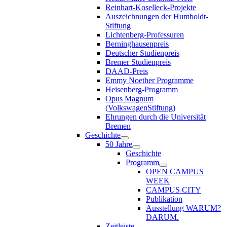
Reinhart-Koselleck-Projekte
Auszeichnungen der Humboldt-
Stiftung
Lichtenberg-Professuren
Berninghausenpreis
Deutscher Studienpreis
Bremer Studienpreis
DAAD-Preis
Emmy Noether Programme
Heisenberg-Programm
Opus Magnum
(VolkswagenStiftung)
Ehrungen durch die Universität
Bremen
Geschichte
50 Jahre
Geschichte
Programm
OPEN CAMPUS
WEEK
CAMPUS CITY
Publikation
Ausstellung WARUM?
DARUM.
Zeitleiste