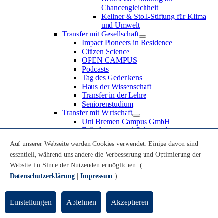
Chancengleichheit
Kellner & Stoll-Stiftung für Klima
und Umwelt
Transfer mit Gesellschaft
Impact Pioneers in Residence
Citizen Science
OPEN CAMPUS
Podcasts
Tag des Gedenkens
Haus der Wissenschaft
Transfer in der Lehre
Seniorenstudium
Transfer mit Wirtschaft
Uni Bremen Campus GmbH
Erfindungen und Schutzrechte
Partnerschaften und Beteiligungen
Auf unserer Webseite werden Cookies verwendet. Einige davon sind
Recruiting an der Universität Bremen
essentiell, während uns andere die Verbesserung und Optimierung der
Weiterbildung an der Universität Bremen
Transfer mit Schule
Website im Sinne der Nutzenden ermöglichen. (
Schülerinnen und Schüler
Datenschutzerklärung
|
Impressum
)
MINT-Schnupperstudium
Schulklassen
Lehrkräfte
Einstellungen
Ablehnen
Akzeptieren
Gründungsunterstützung
UniTransfer - Servicestelle für Transferaktivitäten