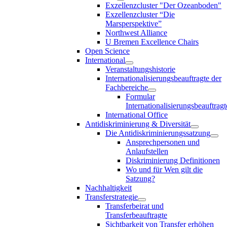
Exzellenzcluster "Der Ozeanboden"
Exzellenzcluster “Die
Marsperspektive”
Northwest Alliance
U Bremen Excellence Chairs
Open Science
International
Veranstaltungshistorie
Internationalisierungsbeauftragte der
Fachbereiche
Formular
Internationalisierungsbeauftragt
International Office
Antidiskriminierung & Diversität
Die Antidiskriminierungssatzung
Ansprechpersonen und
Anlaufstellen
Diskriminierung Definitionen
Wo und für Wen gilt die
Satzung?
Nachhaltigkeit
Transferstrategie
Transferbeirat und
Transferbeauftragte
Sichtbarkeit von Transfer erhöhen