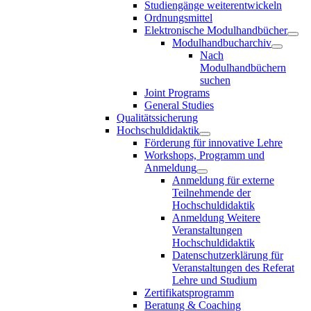
Studiengänge weiterentwickeln
Ordnungsmittel
Elektronische Modulhandbücher
Modulhandbucharchiv
Nach
Modulhandbüchern
suchen
Joint Programs
General Studies
Qualitätssicherung
Hochschuldidaktik
Förderung für innovative Lehre
Workshops, Programm und
Anmeldung
Anmeldung für externe
Teilnehmende der
Hochschuldidaktik
Anmeldung Weitere
Veranstaltungen
Hochschuldidaktik
Datenschutzerklärung für
Veranstaltungen des Referat
Lehre und Studium
Zertifikatsprogramm
Beratung & Coaching