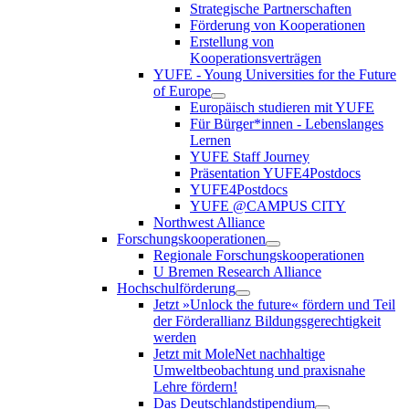
Strategische Partnerschaften
Förderung von Kooperationen
Erstellung von
Kooperationsverträgen
YUFE - Young Universities for the Future
of Europe
Europäisch studieren mit YUFE
Für Bürger*innen - Lebenslanges
Lernen
YUFE Staff Journey
Präsentation YUFE4Postdocs
YUFE4Postdocs
YUFE @CAMPUS CITY
Northwest Alliance
Forschungskooperationen
Regionale Forschungskooperationen
U Bremen Research Alliance
Hochschulförderung
Jetzt »Unlock the future« fördern und Teil
der Förderallianz Bildungsgerechtigkeit
werden
Jetzt mit MoleNet nachhaltige
Umweltbeobachtung und praxisnahe
Lehre fördern!
Das Deutschlandstipendium