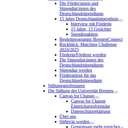
Die Förder:innen und
Stipendiat:innen des
Deutschlandstipendiums
15 Jahre Deutschlandstipendium
Interview mit Förderin
15 Jahre, 15 Gesichter
Spendenaktion
Begleitprogramm: BremenConnect
Rückblick: Matching Challenge
2024/2025
Förderin/Förderer werden
Die Stipendiat:innen des
Deutschlandstipendiums
Stipendiat werden
Förderantrag für das
Deutschlandstipendium
Stiftungsprofessuren
Die Stiftung der Universität Bremen
Canvas for Change
Canvas for Change
Einreichungsformular
Datenschutzerklärung
Über uns
Stifter:in werden
Gemeinsam mehr erreichen -