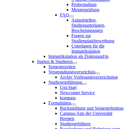
Probestudium
Meisterprüfung
FAQ
Anlaufstellen,
Studienunterlagen,
Bescheinigungen
Fragen zur
Studienplatzbewerbung
Unterlagen für die
Immatrikulation
Immatrikulation als Doktorand/in
Starten & Studieren
Semesterzeiten
Veranstaltungsverzeichnis
Archiv Vorlesungsverzeichnisse
Studieneinführung
Uni-Start
Newcomer Service
kompass
Formalitäten
Rückmeldung und Semesterbeitrag
Campus-App der Universität
Bremen
Studiengebühren
Beurlaubung und Befreiung vom