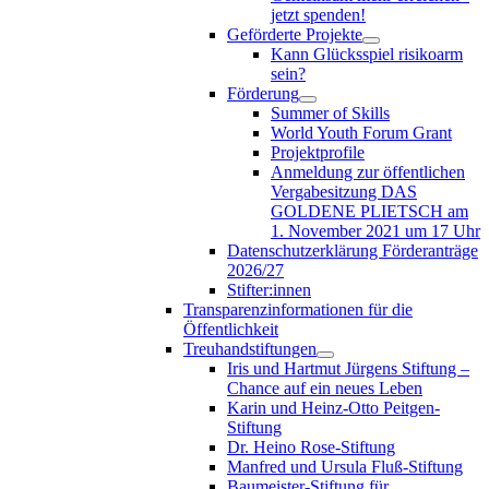
jetzt spenden!
Geförderte Projekte
Kann Glücksspiel risikoarm
sein?
Förderung
Summer of Skills
World Youth Forum Grant
Projektprofile
Anmeldung zur öffentlichen
Vergabesitzung DAS
GOLDENE PLIETSCH am
1. November 2021 um 17 Uhr
Datenschutzerklärung Förderanträge
2026/27
Stifter:innen
Transparenzinformationen für die
Öffentlichkeit
Treuhandstiftungen
Iris und Hartmut Jürgens Stiftung –
Chance auf ein neues Leben
Karin und Heinz-Otto Peitgen-
Stiftung
Dr. Heino Rose-Stiftung
Manfred und Ursula Fluß-Stiftung
Baumeister-Stiftung für