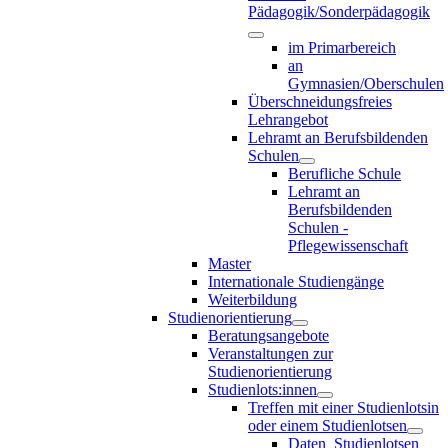
Pädagogik/Sonderpädagogik
im Primarbereich
an
Gymnasien/Oberschulen
Überschneidungsfreies
Lehrangebot
Lehramt an Berufsbildenden
Schulen
Berufliche Schule
Lehramt an
Berufsbildenden
Schulen -
Pflegewissenschaft
Master
Internationale Studiengänge
Weiterbildung
Studienorientierung
Beratungsangebote
Veranstaltungen zur
Studienorientierung
Studienlots:innen
Treffen mit einer Studienlotsin
oder einem Studienlotsen
Daten_Studienlotsen