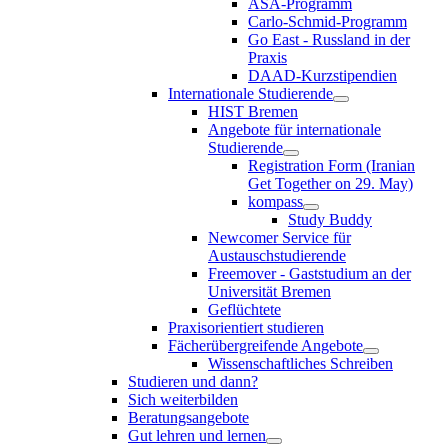
ASA-Programm
Carlo-Schmid-Programm
Go East - Russland in der
Praxis
DAAD-Kurzstipendien
Internationale Studierende
HIST Bremen
Angebote für internationale
Studierende
Registration Form (Iranian
Get Together on 29. May)
kompass
Study Buddy
Newcomer Service für
Austauschstudierende
Freemover - Gaststudium an der
Universität Bremen
Geflüchtete
Praxisorientiert studieren
Fächerübergreifende Angebote
Wissenschaftliches Schreiben
Studieren und dann?
Sich weiterbilden
Beratungsangebote
Gut lehren und lernen