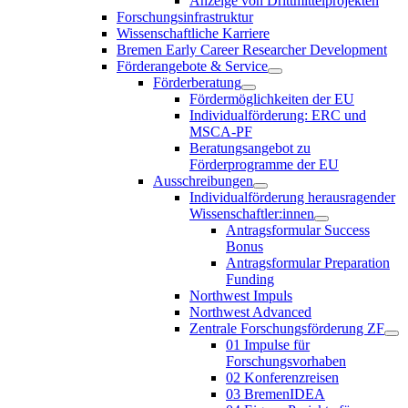
Anzeige von Drittmittelprojekten
Forschungsinfrastruktur
Wissenschaftliche Karriere
Bremen Early Career Researcher Development
Förderangebote & Service
Förderberatung
Fördermöglichkeiten der EU
Individualförderung: ERC und
MSCA-PF
Beratungsangebot zu
Förderprogramme der EU
Ausschreibungen
Individualförderung herausragender
Wissenschaftler:innen
Antragsformular Success
Bonus
Antragsformular Preparation
Funding
Northwest Impuls
Northwest Advanced
Zentrale Forschungsförderung ZF
01 Impulse für
Forschungsvorhaben
02 Konferenzreisen
03 BremenIDEA