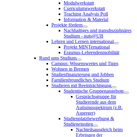
Modulwerkstatt
Curriculumswerkstatt
Teaching Analysis Poll
Information & Material
Projekte fördern
Nachhaltiges und transdisziplinäres
Studium - nuts@UB
Lehren und Lernen international
Projekt MINTernational
Erasmus-Lehrendenmobilität
Rund ums Studium
Campus: Wissenswertes und Tipps
Wohnen in Bremen
Studienfinanzierung und Jobben
Familienfreundliches Studium
Studieren mit Beeinträchtigung
Studentische Gruppenangebote
Gesprächsgruppe für
Studierende aus dem
Autismusspektrum (z.B.
Asperger)
Studienplatzbewerbung &
Studieneinstieg
Nachteilsausgleich beim
Erbringen der