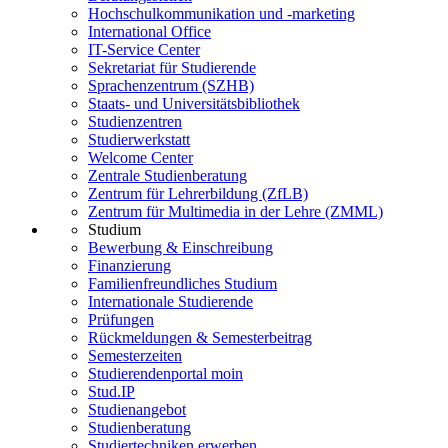
Hochschulkommunikation und -marketing
International Office
IT-Service Center
Sekretariat für Studierende
Sprachenzentrum (SZHB)
Staats- und Universitätsbibliothek
Studienzentren
Studierwerkstatt
Welcome Center
Zentrale Studienberatung
Zentrum für Lehrerbildung (ZfLB)
Zentrum für Multimedia in der Lehre (ZMML)
Studium
Bewerbung & Einschreibung
Finanzierung
Familienfreundliches Studium
Internationale Studierende
Prüfungen
Rückmeldungen & Semesterbeitrag
Semesterzeiten
Studierendenportal moin
Stud.IP
Studienangebot
Studienberatung
Studiertechniken erwerben