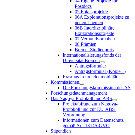
04 Eigene Projekte für
Postdocs
05 Fokusprojekte
06A Explorationsprojekte zu
neuen Themen
06B Interdisziplinäre
Explorationsprojekte
07 Verbundvorhaben
08 Prämien
Bremer Studienpreis
Internationalisierungsfonds der
Universität Bremen
Antragsformular
Antragsformular (Kopie 1)
Erasmus Lehrendenmobilität
Kommissionen
Die Forschungskommission des AS
Forschungsdatenmanagement
Das Nagoya Protokoll und ABS
Projektabfrage zum Nagoya-
Protokoll und zur EU-ABS-
Verordnung
Informationen zum Datenschutz
gemäß Art. 13 DS-GVO
Stipendien