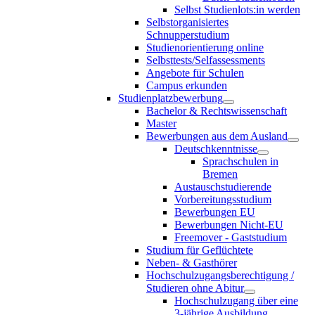
Selbst Studienlots:in werden
Selbstorganisiertes
Schnupperstudium
Studienorientierung online
Selbsttests/Selfassessments
Angebote für Schulen
Campus erkunden
Studienplatzbewerbung
Bachelor & Rechtswissenschaft
Master
Bewerbungen aus dem Ausland
Deutschkenntnisse
Sprachschulen in
Bremen
Austauschstudierende
Vorbereitungsstudium
Bewerbungen EU
Bewerbungen Nicht-EU
Freemover - Gaststudium
Studium für Geflüchtete
Neben- & Gasthörer
Hochschulzugangsberechtigung /
Studieren ohne Abitur
Hochschulzugang über eine
3-jährige Ausbildung