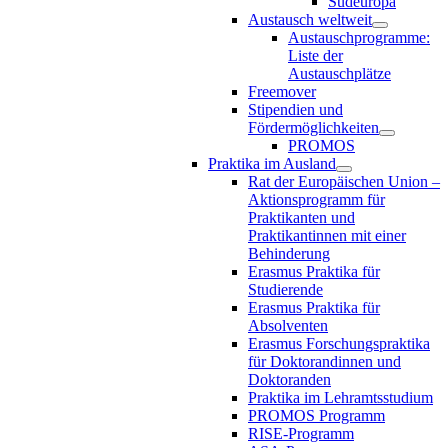
Südeuropa
Austausch weltweit
Austauschprogramme:
Liste der
Austauschplätze
Freemover
Stipendien und
Fördermöglichkeiten
PROMOS
Praktika im Ausland
Rat der Europäischen Union –
Aktionsprogramm für
Praktikanten und
Praktikantinnen mit einer
Behinderung
Erasmus Praktika für
Studierende
Erasmus Praktika für
Absolventen
Erasmus Forschungspraktika
für Doktorandinnen und
Doktoranden
Praktika im Lehramtsstudium
PROMOS Programm
RISE-Programm