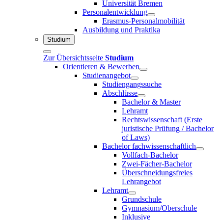
Universität Bremen
Personalentwicklung
Erasmus-Personalmobilität
Ausbildung und Praktika
Studium
Zur Übersichtsseite
Studium
Orientieren & Bewerben
Studienangebot
Studiengangssuche
Abschlüsse
Bachelor & Master
Lehramt
Rechtswissenschaft (Erste
juristische Prüfung / Bachelor
of Laws)
Bachelor fachwissenschaftlich
Vollfach-Bachelor
Zwei-Fächer-Bachelor
Überschneidungsfreies
Lehrangebot
Lehramt
Grundschule
Gymnasium/Oberschule
Inklusive