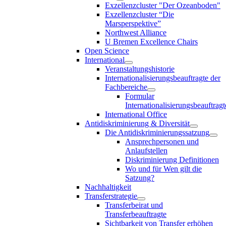
Exzellenzcluster "Der Ozeanboden"
Exzellenzcluster “Die
Marsperspektive”
Northwest Alliance
U Bremen Excellence Chairs
Open Science
International
Veranstaltungshistorie
Internationalisierungsbeauftragte der
Fachbereiche
Formular
Internationalisierungsbeauftragt
International Office
Antidiskriminierung & Diversität
Die Antidiskriminierungssatzung
Ansprechpersonen und
Anlaufstellen
Diskriminierung Definitionen
Wo und für Wen gilt die
Satzung?
Nachhaltigkeit
Transferstrategie
Transferbeirat und
Transferbeauftragte
Sichtbarkeit von Transfer erhöhen