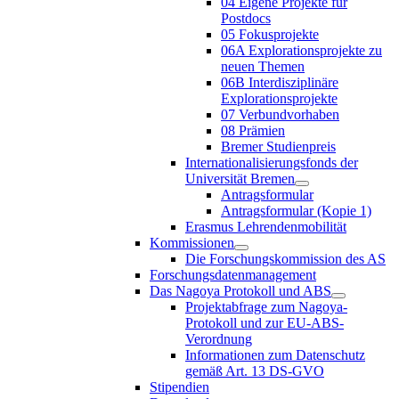
04 Eigene Projekte für
Postdocs
05 Fokusprojekte
06A Explorationsprojekte zu
neuen Themen
06B Interdisziplinäre
Explorationsprojekte
07 Verbundvorhaben
08 Prämien
Bremer Studienpreis
Internationalisierungsfonds der
Universität Bremen
Antragsformular
Antragsformular (Kopie 1)
Erasmus Lehrendenmobilität
Kommissionen
Die Forschungskommission des AS
Forschungsdatenmanagement
Das Nagoya Protokoll und ABS
Projektabfrage zum Nagoya-
Protokoll und zur EU-ABS-
Verordnung
Informationen zum Datenschutz
gemäß Art. 13 DS-GVO
Stipendien