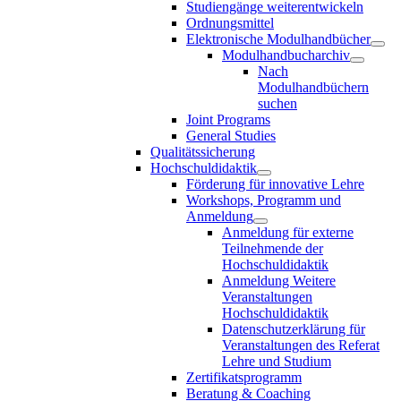
Studiengänge weiterentwickeln
Ordnungsmittel
Elektronische Modulhandbücher
Modulhandbucharchiv
Nach
Modulhandbüchern
suchen
Joint Programs
General Studies
Qualitätssicherung
Hochschuldidaktik
Förderung für innovative Lehre
Workshops, Programm und
Anmeldung
Anmeldung für externe
Teilnehmende der
Hochschuldidaktik
Anmeldung Weitere
Veranstaltungen
Hochschuldidaktik
Datenschutzerklärung für
Veranstaltungen des Referat
Lehre und Studium
Zertifikatsprogramm
Beratung & Coaching