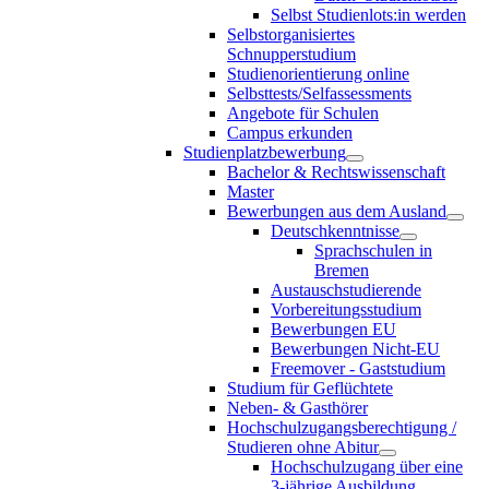
Selbst Studienlots:in werden
Selbstorganisiertes
Schnupperstudium
Studienorientierung online
Selbsttests/Selfassessments
Angebote für Schulen
Campus erkunden
Studienplatzbewerbung
Bachelor & Rechtswissenschaft
Master
Bewerbungen aus dem Ausland
Deutschkenntnisse
Sprachschulen in
Bremen
Austauschstudierende
Vorbereitungsstudium
Bewerbungen EU
Bewerbungen Nicht-EU
Freemover - Gaststudium
Studium für Geflüchtete
Neben- & Gasthörer
Hochschulzugangsberechtigung /
Studieren ohne Abitur
Hochschulzugang über eine
3-jährige Ausbildung