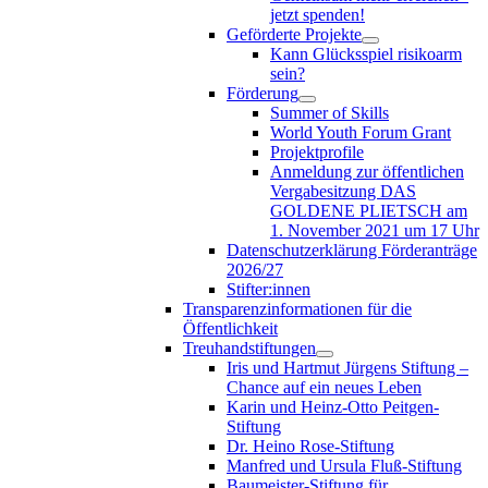
jetzt spenden!
Geförderte Projekte
Kann Glücksspiel risikoarm
sein?
Förderung
Summer of Skills
World Youth Forum Grant
Projektprofile
Anmeldung zur öffentlichen
Vergabesitzung DAS
GOLDENE PLIETSCH am
1. November 2021 um 17 Uhr
Datenschutzerklärung Förderanträge
2026/27
Stifter:innen
Transparenzinformationen für die
Öffentlichkeit
Treuhandstiftungen
Iris und Hartmut Jürgens Stiftung –
Chance auf ein neues Leben
Karin und Heinz-Otto Peitgen-
Stiftung
Dr. Heino Rose-Stiftung
Manfred und Ursula Fluß-Stiftung
Baumeister-Stiftung für