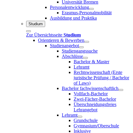
Universität Bremen
Personalentwicklung
Erasmus-Personalmobilität
Ausbildung und Praktika
Studium
Zur Übersichtsseite
Studium
Orientieren & Bewerben
Studienangebot
Studiengangssuche
Abschlüsse
Bachelor & Master
Lehramt
Rechtswissenschaft (Erste
juristische Prüfung / Bachelor
of Laws)
Bachelor fachwissenschaftlich
Vollfach-Bachelor
Zwei-Fächer-Bachelor
Überschneidungsfreies
Lehrangebot
Lehramt
Grundschule
Gymnasium/Oberschule
Inklusive