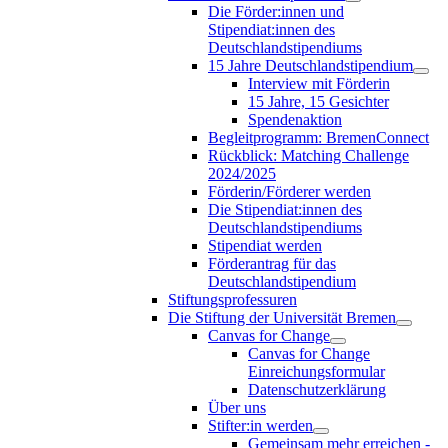
Die Förder:innen und
Stipendiat:innen des
Deutschlandstipendiums
15 Jahre Deutschlandstipendium
Interview mit Förderin
15 Jahre, 15 Gesichter
Spendenaktion
Begleitprogramm: BremenConnect
Rückblick: Matching Challenge
2024/2025
Förderin/Förderer werden
Die Stipendiat:innen des
Deutschlandstipendiums
Stipendiat werden
Förderantrag für das
Deutschlandstipendium
Stiftungsprofessuren
Die Stiftung der Universität Bremen
Canvas for Change
Canvas for Change
Einreichungsformular
Datenschutzerklärung
Über uns
Stifter:in werden
Gemeinsam mehr erreichen -