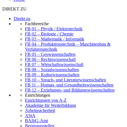
DIREKT ZU
Direkt zu
Fachbereiche
FB 01 – Physik / Elektrotechnik
FB 02 – Biologie / Chemie
FB 03 – Mathematik / Informatik
FB 04 – Produktionstechnik – Maschinenbau &
Verfahrenstechnik
FB 05 – Geowissenschaften
FB 06 – Rechtswissenschaft
FB 07 – Wirtschaftswissenschaft
FB 08 – Sozialwissenschaften
FB 09 – Kulturwissenschaften
FB 10 – Sprach- und Literaturwissenschaften
FB 11 – Human- und Gesundheitswissenschaften
FB 12 – Erziehungs- und Bildungswissenschaften
Einrichtungen
Einrichtungen von A-Z
Akademie für Weiterbildung
Arbeitssicherheit
AStA
BAföG-Amt
Beratungsstellen