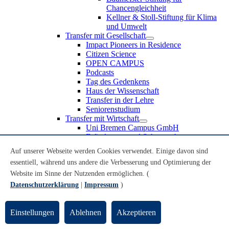
Chancengleichheit
Kellner & Stoll-Stiftung für Klima
und Umwelt
Transfer mit Gesellschaft
Impact Pioneers in Residence
Citizen Science
OPEN CAMPUS
Podcasts
Tag des Gedenkens
Haus der Wissenschaft
Transfer in der Lehre
Seniorenstudium
Transfer mit Wirtschaft
Uni Bremen Campus GmbH
Erfindungen und Schutzrechte
Partnerschaften und Beteiligungen
Auf unserer Webseite werden Cookies verwendet. Einige davon sind
Recruiting an der Universität Bremen
essentiell, während uns andere die Verbesserung und Optimierung der
Weiterbildung an der Universität Bremen
Transfer mit Schule
Website im Sinne der Nutzenden ermöglichen. (
Schülerinnen und Schüler
Datenschutzerklärung
|
Impressum
)
MINT-Schnupperstudium
Schulklassen
Lehrkräfte
Einstellungen
Ablehnen
Akzeptieren
Gründungsunterstützung
UniTransfer - Servicestelle für Transferaktivitäten