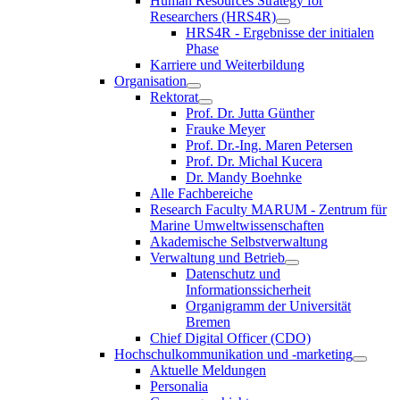
Human Resources Strategy for
Researchers (HRS4R)
HRS4R - Ergebnisse der initialen
Phase
Karriere und Weiterbildung
Organisation
Rektorat
Prof. Dr. Jutta Günther
Frauke Meyer
Prof. Dr.-Ing. Maren Petersen
Prof. Dr. Michal Kucera
Dr. Mandy Boehnke
Alle Fachbereiche
Research Faculty MARUM - Zentrum für
Marine Umweltwissenschaften
Akademische Selbstverwaltung
Verwaltung und Betrieb
Datenschutz und
Informationssicherheit
Organigramm der Universität
Bremen
Chief Digital Officer (CDO)
Hochschulkommunikation und -marketing
Aktuelle Meldungen
Personalia