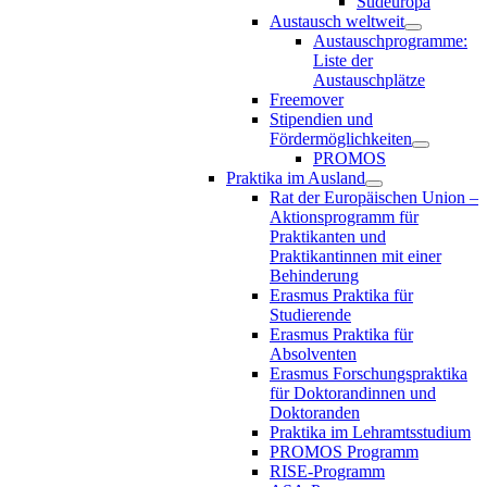
Südeuropa
Austausch weltweit
Austauschprogramme:
Liste der
Austauschplätze
Freemover
Stipendien und
Fördermöglichkeiten
PROMOS
Praktika im Ausland
Rat der Europäischen Union –
Aktionsprogramm für
Praktikanten und
Praktikantinnen mit einer
Behinderung
Erasmus Praktika für
Studierende
Erasmus Praktika für
Absolventen
Erasmus Forschungspraktika
für Doktorandinnen und
Doktoranden
Praktika im Lehramtsstudium
PROMOS Programm
RISE-Programm