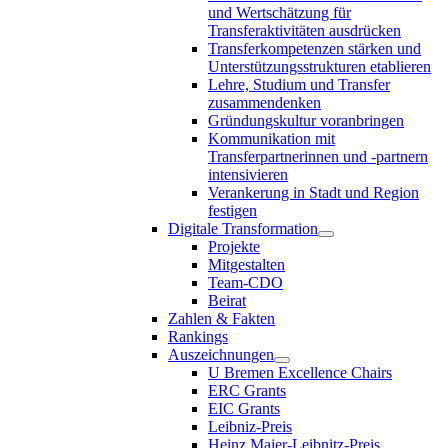
und Wertschätzung für
Transferaktivitäten ausdrücken
Transferkompetenzen stärken und
Unterstützungsstrukturen etablieren
Lehre, Studium und Transfer
zusammendenken
Gründungskultur voranbringen
Kommunikation mit
Transferpartnerinnen und -partnern
intensivieren
Verankerung in Stadt und Region
festigen
Digitale Transformation
Projekte
Mitgestalten
Team-CDO
Beirat
Zahlen & Fakten
Rankings
Auszeichnungen
U Bremen Excellence Chairs
ERC Grants
EIC Grants
Leibniz-Preis
Heinz Maier-Leibnitz-Preis