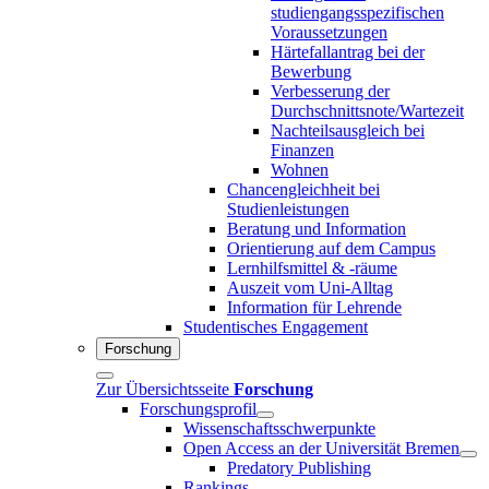
studiengangsspezifischen
Voraussetzungen
Härtefallantrag bei der
Bewerbung
Verbesserung der
Durchschnittsnote/Wartezeit
Nachteilsausgleich bei
Finanzen
Wohnen
Chancengleichheit bei
Studienleistungen
Beratung und Information
Orientierung auf dem Campus
Lernhilfsmittel & -räume
Auszeit vom Uni-Alltag
Information für Lehrende
Studentisches Engagement
Forschung
Zur Übersichtsseite
Forschung
Forschungsprofil
Wissenschaftsschwerpunkte
Open Access an der Universität Bremen
Predatory Publishing
Rankings