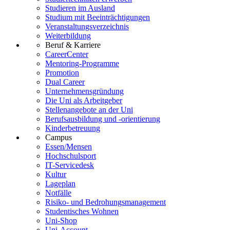
Studieren im Ausland
Studium mit Beeinträchtigungen
Veranstaltungsverzeichnis
Weiterbildung
Beruf & Karriere
CareerCenter
Mentoring-Programme
Promotion
Dual Career
Unternehmensgründung
Die Uni als Arbeitgeber
Stellenangebote an der Uni
Berufsausbildung und -orientierung
Kinderbetreuung
Campus
Essen/Mensen
Hochschulsport
IT-Servicedesk
Kultur
Lageplan
Notfälle
Risiko- und Bedrohungsmanagement
Studentisches Wohnen
Uni-Shop
Uni-Account