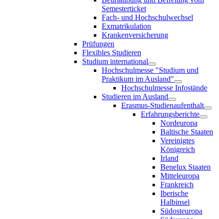
Semesterticket
Fach- und Hochschulwechsel
Exmatrikulation
Krankenversicherung
Prüfungen
Flexibles Studieren
Studium international
Hochschulmesse "Studium und
Praktikum im Ausland"
Hochschulmesse Infostände
Studieren im Ausland
Erasmus-Studienaufenthalt
Erfahrungsberichte
Nordeuropa
Baltische Staaten
Vereinigtes
Königreich
Irland
Benelux Staaten
Mitteleuropa
Frankreich
Iberische
Halbinsel
Südosteuropa