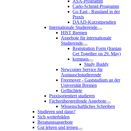
ASA-Programm
Carlo-Schmid-Programm
Go East - Russland in der
Praxis
DAAD-Kurzstipendien
Internationale Studierende
HIST Bremen
Angebote für internationale
Studierende
Registration Form (Iranian
Get Together on 29. May)
kompass
Study Buddy
Newcomer Service für
Austauschstudierende
Freemover - Gaststudium an der
Universität Bremen
Geflüchtete
Praxisorientiert studieren
Fächerübergreifende Angebote
Wissenschaftliches Schreiben
Studieren und dann?
Sich weiterbilden
Beratungsangebote
Gut lehren und lernen