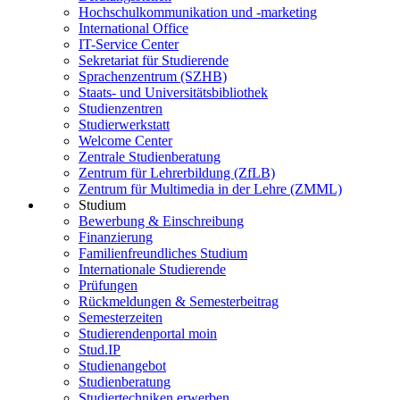
Hochschulkommunikation und -marketing
International Office
IT-Service Center
Sekretariat für Studierende
Sprachenzentrum (SZHB)
Staats- und Universitätsbibliothek
Studienzentren
Studierwerkstatt
Welcome Center
Zentrale Studienberatung
Zentrum für Lehrerbildung (ZfLB)
Zentrum für Multimedia in der Lehre (ZMML)
Studium
Bewerbung & Einschreibung
Finanzierung
Familienfreundliches Studium
Internationale Studierende
Prüfungen
Rückmeldungen & Semesterbeitrag
Semesterzeiten
Studierendenportal moin
Stud.IP
Studienangebot
Studienberatung
Studiertechniken erwerben