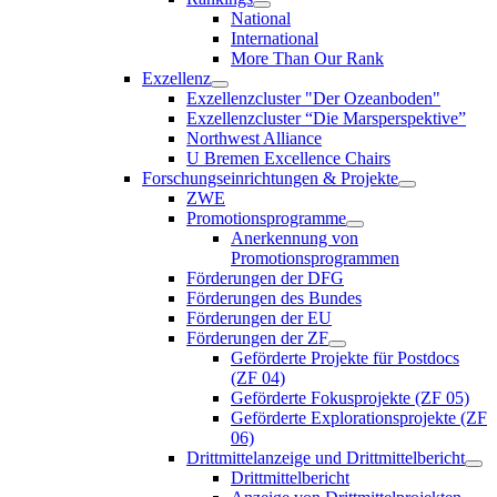
National
International
More Than Our Rank
Exzellenz
Exzellenzcluster "Der Ozeanboden"
Exzellenzcluster “Die Marsperspektive”
Northwest Alliance
U Bremen Excellence Chairs
Forschungseinrichtungen & Projekte
ZWE
Promotionsprogramme
Anerkennung von
Promotionsprogrammen
Förderungen der DFG
Förderungen des Bundes
Förderungen der EU
Förderungen der ZF
Geförderte Projekte für Postdocs
(ZF 04)
Geförderte Fokusprojekte (ZF 05)
Geförderte Explorationsprojekte (ZF
06)
Drittmittelanzeige und Drittmittelbericht
Drittmittelbericht