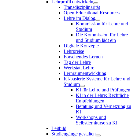
Lehrprofil entwickeln
Transdisziplinarität
Open Educational Resources
Lehre im Dialog
Kommission für Lehre und
Studium
Die Kommission für Lehre
und Studium lädt ein
Digitale Konzepte
Lehrpreise
Forschendes Lernen
Tag der Lehre
Werkstatt Lehre
Lernraumentwicklung
KI-basierte Systeme für Lehre und
Studium
KI für Lehre und Prüfungen
KI in der Lehre: Rechtliche
Empfehlungen
Beratung und Vernetzung zu
KI
Workshops und
Selbstlernkurse zu KI
Leitbild
Studiengänge gestalten