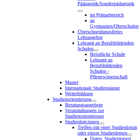
Pädagogik/Sonderpädagogik
im Primarbereich
an
Gymnasien/Oberschulen
Überschneidungsfreies
Lehrangebot
Lehramt an Berufsbildenden
Schulen
Berufliche Schule
Lehramt an
Berufsbildenden
Schulen -
Pflegewissenschaft
Master
Internationale Studiengänge
Weiterbildung
Studienorientierung
Beratungsangebote
Veranstaltungen zur
Studienorientierung
Studienlots:innen
Treffen mit einer Studienlotsin
oder einem Studienlotsen
Daten_Studienlotsen