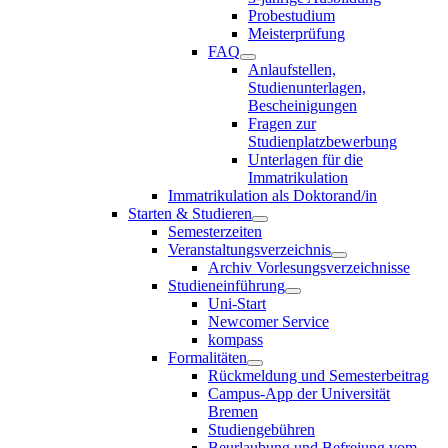
Probestudium
Meisterprüfung
FAQ
Anlaufstellen,
Studienunterlagen,
Bescheinigungen
Fragen zur
Studienplatzbewerbung
Unterlagen für die
Immatrikulation
Immatrikulation als Doktorand/in
Starten & Studieren
Semesterzeiten
Veranstaltungsverzeichnis
Archiv Vorlesungsverzeichnisse
Studieneinführung
Uni-Start
Newcomer Service
kompass
Formalitäten
Rückmeldung und Semesterbeitrag
Campus-App der Universität
Bremen
Studiengebühren
Beurlaubung und Befreiung vom