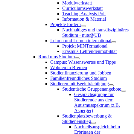
Modulwerkstatt
Curriculumswerkstatt
Teaching Analysis Poll
Information & Material
Projekte fördern
Nachhaltiges und transdisziplinäres
Studium - nuts@UB
Lehren und Lernen international
Projekt MINTernational
Erasmus-Lehrendenmobilität
Rund ums Studium
Campus: Wissenswertes und Tipps
Wohnen in Bremen
Studienfinanzierung und Jobben
Familienfreundliches Studium
Studieren mit Beeinträchtigung
Studentische Gruppenangebote
Gesprächsgruppe für
Studierende aus dem
Autismusspektrum (z.B.
Asperger)
Studienplatzbewerbung &
Studieneinstieg
Nachteilsausgleich beim
Erbringen der