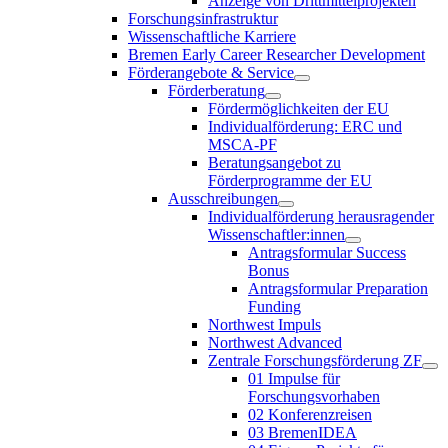
Anzeige von Drittmittelprojekten
Forschungsinfrastruktur
Wissenschaftliche Karriere
Bremen Early Career Researcher Development
Förderangebote & Service
Förderberatung
Fördermöglichkeiten der EU
Individualförderung: ERC und
MSCA-PF
Beratungsangebot zu
Förderprogramme der EU
Ausschreibungen
Individualförderung herausragender
Wissenschaftler:innen
Antragsformular Success
Bonus
Antragsformular Preparation
Funding
Northwest Impuls
Northwest Advanced
Zentrale Forschungsförderung ZF
01 Impulse für
Forschungsvorhaben
02 Konferenzreisen
03 BremenIDEA