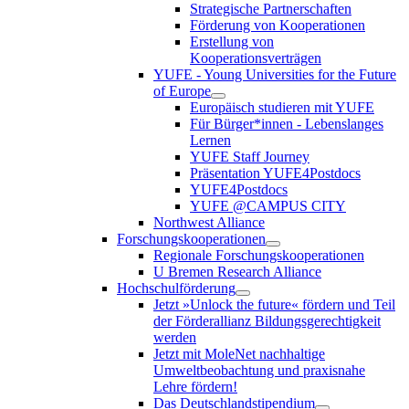
Strategische Partnerschaften
Förderung von Kooperationen
Erstellung von
Kooperationsverträgen
YUFE - Young Universities for the Future
of Europe
Europäisch studieren mit YUFE
Für Bürger*innen - Lebenslanges
Lernen
YUFE Staff Journey
Präsentation YUFE4Postdocs
YUFE4Postdocs
YUFE @CAMPUS CITY
Northwest Alliance
Forschungskooperationen
Regionale Forschungskooperationen
U Bremen Research Alliance
Hochschulförderung
Jetzt »Unlock the future« fördern und Teil
der Förderallianz Bildungsgerechtigkeit
werden
Jetzt mit MoleNet nachhaltige
Umweltbeobachtung und praxisnahe
Lehre fördern!
Das Deutschlandstipendium