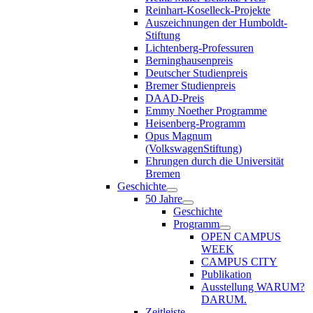
Reinhart-Koselleck-Projekte
Auszeichnungen der Humboldt-
Stiftung
Lichtenberg-Professuren
Berninghausenpreis
Deutscher Studienpreis
Bremer Studienpreis
DAAD-Preis
Emmy Noether Programme
Heisenberg-Programm
Opus Magnum
(VolkswagenStiftung)
Ehrungen durch die Universität
Bremen
Geschichte
50 Jahre
Geschichte
Programm
OPEN CAMPUS
WEEK
CAMPUS CITY
Publikation
Ausstellung WARUM?
DARUM.
Zeitleiste