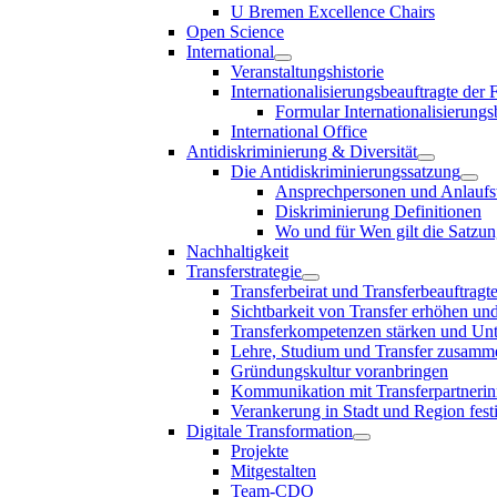
U Bremen Excellence Chairs
Open Science
International
Veranstaltungshistorie
Internationalisierungsbeauftragte der
Formular Internationalisierungs
International Office
Antidiskriminierung & Diversität
Die Antidiskriminierungssatzung
Ansprechpersonen und Anlaufst
Diskriminierung Definitionen
Wo und für Wen gilt die Satzu
Nachhaltigkeit
Transferstrategie
Transferbeirat und Transferbeauftragt
Sichtbarkeit von Transfer erhöhen un
Transferkompetenzen stärken und Unte
Lehre, Studium und Transfer zusam
Gründungskultur voranbringen
Kommunikation mit Transferpartnerinn
Verankerung in Stadt und Region fest
Digitale Transformation
Projekte
Mitgestalten
Team-CDO