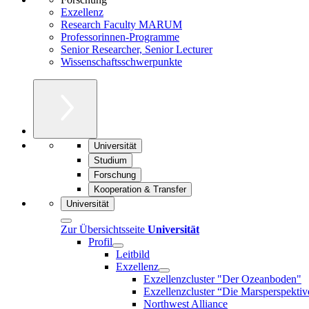
Exzellenz
Research Faculty MARUM
Professorinnen-Programme
Senior Researcher, Senior Lecturer
Wissenschaftsschwerpunkte
Universität
Studium
Forschung
Kooperation & Transfer
Universität
Zur Übersichtsseite
Universität
Profil
Leitbild
Exzellenz
Exzellenzcluster "Der Ozeanboden"
Exzellenzcluster “Die Marsperspektiv
Northwest Alliance