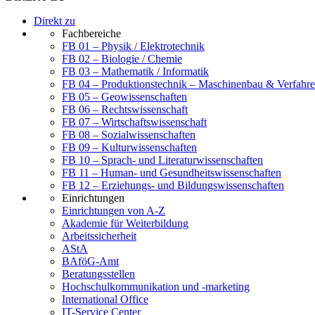
Direkt zu
Fachbereiche
FB 01 – Physik / Elektrotechnik
FB 02 – Biologie / Chemie
FB 03 – Mathematik / Informatik
FB 04 – Produktionstechnik – Maschinenbau & Verfahre
FB 05 – Geowissenschaften
FB 06 – Rechtswissenschaft
FB 07 – Wirtschaftswissenschaft
FB 08 – Sozialwissenschaften
FB 09 – Kulturwissenschaften
FB 10 – Sprach- und Literaturwissenschaften
FB 11 – Human- und Gesundheitswissenschaften
FB 12 – Erziehungs- und Bildungswissenschaften
Einrichtungen
Einrichtungen von A-Z
Akademie für Weiterbildung
Arbeitssicherheit
AStA
BAföG-Amt
Beratungsstellen
Hochschulkommunikation und -marketing
International Office
IT-Service Center