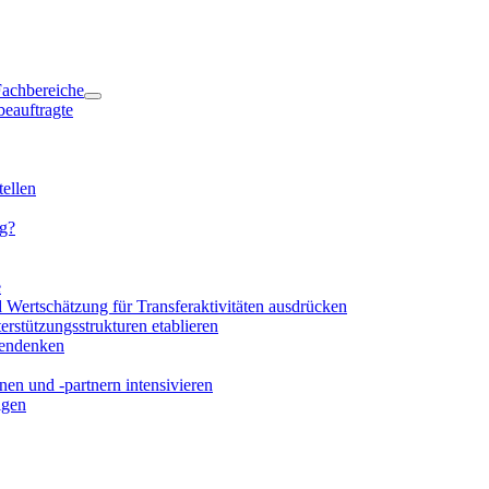
 Fachbereiche
beauftragte
ellen
ng?
e
d Wertschätzung für Transferaktivitäten ausdrücken
rstützungsstrukturen etablieren
mendenken
en und -partnern intensivieren
igen