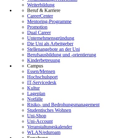
Weiterbildung
Beruf & Karriere
CareerCenter
Mentoring-Programme
Promotion
Dual Career
Unternehmensgründung
Die Uni als Arbeitgeber
Stellenangebote an der Uni
Berufsausbildung und -orientierung
Kinderbetreuung
Campus
Essen/Mensen
Hochschulsport
IT-Servicedesk
Kultur
Lageplan
Notfälle
Risiko- und Bedrohungsmanagement
Studentisches Wohnen
Uni-Shop
Uni-Account
Veranstaltungskalender
WLAN/eduroam
Forschung