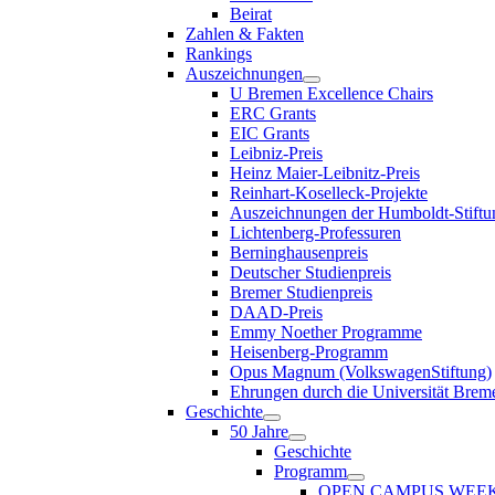
Beirat
Zahlen & Fakten
Rankings
Auszeichnungen
U Bremen Excellence Chairs
ERC Grants
EIC Grants
Leibniz-Preis
Heinz Maier-Leibnitz-Preis
Reinhart-Koselleck-Projekte
Auszeichnungen der Humboldt-Stiftu
Lichtenberg-Professuren
Berninghausenpreis
Deutscher Studienpreis
Bremer Studienpreis
DAAD-Preis
Emmy Noether Programme
Heisenberg-Programm
Opus Magnum (VolkswagenStiftung)
Ehrungen durch die Universität Brem
Geschichte
50 Jahre
Geschichte
Programm
OPEN CAMPUS WEE