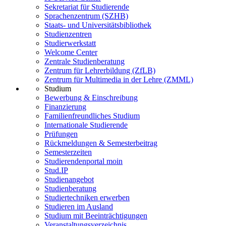
Sekretariat für Studierende
Sprachenzentrum (SZHB)
Staats- und Universitätsbibliothek
Studienzentren
Studierwerkstatt
Welcome Center
Zentrale Studienberatung
Zentrum für Lehrerbildung (ZfLB)
Zentrum für Multimedia in der Lehre (ZMML)
Studium
Bewerbung & Einschreibung
Finanzierung
Familienfreundliches Studium
Internationale Studierende
Prüfungen
Rückmeldungen & Semesterbeitrag
Semesterzeiten
Studierendenportal moin
Stud.IP
Studienangebot
Studienberatung
Studiertechniken erwerben
Studieren im Ausland
Studium mit Beeinträchtigungen
Veranstaltungsverzeichnis