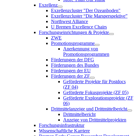
Exzellenz
Exzellenzcluster "Der Ozeanboden"
Exzellenzcluster “Die Marsperspektive”
Northwest Alliance
U Bremen Excellence Chairs
Forschungseinrichtungen & Projekte
ZWE
Promotionsprogramme
Anerkennung von
Promotionsprogrammen
Förderungen der DFG
Förderungen des Bundes
Förderungen der EU
Förderungen der ZF
Geförderte Projekte für Postdocs
(ZF 04)
Geförderte Fokusprojekte (ZF 05)
Geförderte Explorationsprojekte (ZF
06)
Drittmittelanzeige und Drittmittelbericht
Drittmittelbericht
Anzeige von Drittmittelprojekten
Forschungsinfrastruktur
Wissenschaftliche Karriere