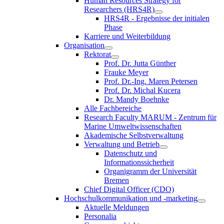
Human Resources Strategy for
Researchers (HRS4R)
HRS4R - Ergebnisse der initialen
Phase
Karriere und Weiterbildung
Organisation
Rektorat
Prof. Dr. Jutta Günther
Frauke Meyer
Prof. Dr.-Ing. Maren Petersen
Prof. Dr. Michal Kucera
Dr. Mandy Boehnke
Alle Fachbereiche
Research Faculty MARUM - Zentrum für
Marine Umweltwissenschaften
Akademische Selbstverwaltung
Verwaltung und Betrieb
Datenschutz und
Informationssicherheit
Organigramm der Universität
Bremen
Chief Digital Officer (CDO)
Hochschulkommunikation und -marketing
Aktuelle Meldungen
Personalia