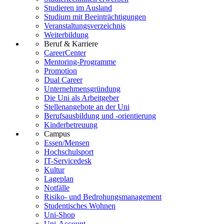
Studieren im Ausland
Studium mit Beeinträchtigungen
Veranstaltungsverzeichnis
Weiterbildung
Beruf & Karriere
CareerCenter
Mentoring-Programme
Promotion
Dual Career
Unternehmensgründung
Die Uni als Arbeitgeber
Stellenangebote an der Uni
Berufsausbildung und -orientierung
Kinderbetreuung
Campus
Essen/Mensen
Hochschulsport
IT-Servicedesk
Kultur
Lageplan
Notfälle
Risiko- und Bedrohungsmanagement
Studentisches Wohnen
Uni-Shop
Uni-Account