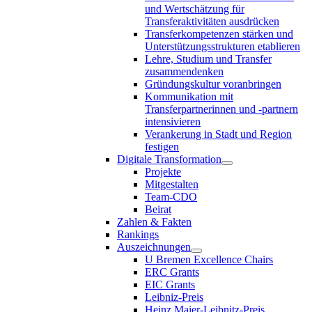
und Wertschätzung für
Transferaktivitäten ausdrücken
Transferkompetenzen stärken und
Unterstützungsstrukturen etablieren
Lehre, Studium und Transfer
zusammendenken
Gründungskultur voranbringen
Kommunikation mit
Transferpartnerinnen und -partnern
intensivieren
Verankerung in Stadt und Region
festigen
Digitale Transformation
Projekte
Mitgestalten
Team-CDO
Beirat
Zahlen & Fakten
Rankings
Auszeichnungen
U Bremen Excellence Chairs
ERC Grants
EIC Grants
Leibniz-Preis
Heinz Maier-Leibnitz-Preis