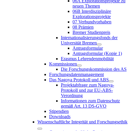
06A Explorationsprojekte zu
neuen Themen
06B Interdisziplinäre
Explorationsprojekte
07 Verbundvorhaben
08 Prämien
Bremer Studienpreis
Internationalisierungsfonds der
Universität Bremen
Antragsformular
Antragsformular (Kopie 1)
Erasmus Lehrendenmobilität
Kommissionen
Die Forschungskommission des AS
Forschungsdatenmanagement
Das Nagoya Protokoll und ABS
Projektabfrage zum Nagoya-
Protokoll und zur EU-ABS-
Verordnung
Informationen zum Datenschutz
gemäß Art. 13 DS-GVO
Stipendien
Downloads
Wissenschaftliche Integrität und Forschungsethik