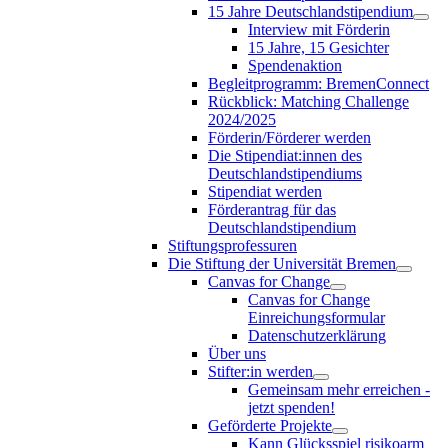
15 Jahre Deutschlandstipendium
Interview mit Förderin
15 Jahre, 15 Gesichter
Spendenaktion
Begleitprogramm: BremenConnect
Rückblick: Matching Challenge
2024/2025
Förderin/Förderer werden
Die Stipendiat:innen des
Deutschlandstipendiums
Stipendiat werden
Förderantrag für das
Deutschlandstipendium
Stiftungsprofessuren
Die Stiftung der Universität Bremen
Canvas for Change
Canvas for Change
Einreichungsformular
Datenschutzerklärung
Über uns
Stifter:in werden
Gemeinsam mehr erreichen -
jetzt spenden!
Geförderte Projekte
Kann Glücksspiel risikoarm