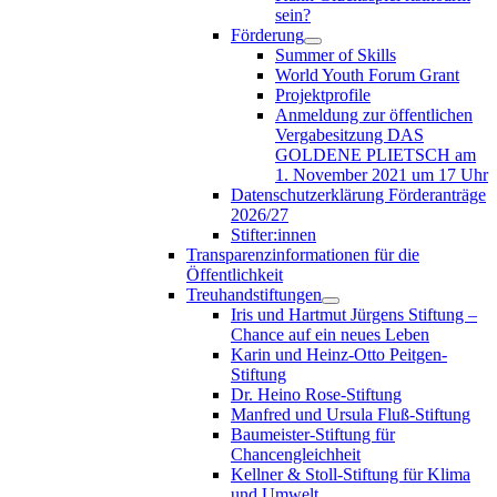
sein?
Förderung
Summer of Skills
World Youth Forum Grant
Projektprofile
Anmeldung zur öffentlichen
Vergabesitzung DAS
GOLDENE PLIETSCH am
1. November 2021 um 17 Uhr
Datenschutzerklärung Förderanträge
2026/27
Stifter:innen
Transparenzinformationen für die
Öffentlichkeit
Treuhandstiftungen
Iris und Hartmut Jürgens Stiftung –
Chance auf ein neues Leben
Karin und Heinz-Otto Peitgen-
Stiftung
Dr. Heino Rose-Stiftung
Manfred und Ursula Fluß-Stiftung
Baumeister-Stiftung für
Chancengleichheit
Kellner & Stoll-Stiftung für Klima
und Umwelt