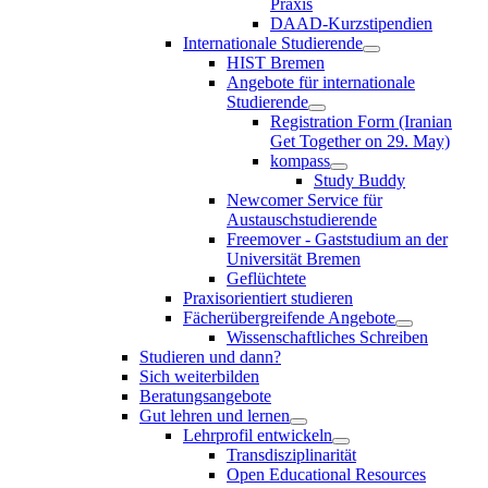
Praxis
DAAD-Kurzstipendien
Internationale Studierende
HIST Bremen
Angebote für internationale
Studierende
Registration Form (Iranian
Get Together on 29. May)
kompass
Study Buddy
Newcomer Service für
Austauschstudierende
Freemover - Gaststudium an der
Universität Bremen
Geflüchtete
Praxisorientiert studieren
Fächerübergreifende Angebote
Wissenschaftliches Schreiben
Studieren und dann?
Sich weiterbilden
Beratungsangebote
Gut lehren und lernen
Lehrprofil entwickeln
Transdisziplinarität
Open Educational Resources