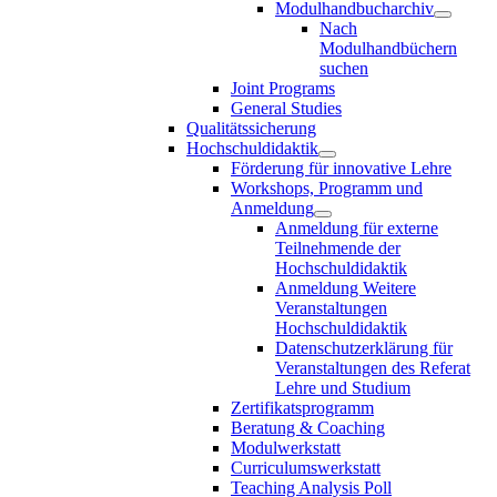
Modulhandbucharchiv
Nach
Modulhandbüchern
suchen
Joint Programs
General Studies
Qualitätssicherung
Hochschuldidaktik
Förderung für innovative Lehre
Workshops, Programm und
Anmeldung
Anmeldung für externe
Teilnehmende der
Hochschuldidaktik
Anmeldung Weitere
Veranstaltungen
Hochschuldidaktik
Datenschutzerklärung für
Veranstaltungen des Referat
Lehre und Studium
Zertifikatsprogramm
Beratung & Coaching
Modulwerkstatt
Curriculumswerkstatt
Teaching Analysis Poll