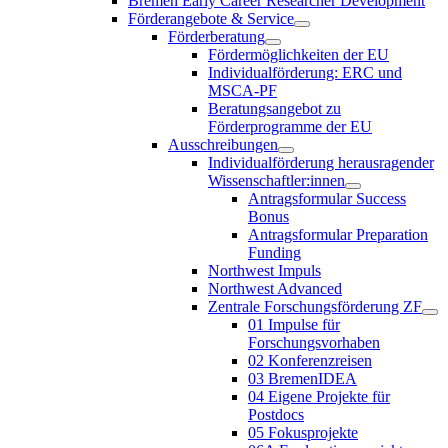
Bremen Early Career Researcher Development
Förderangebote & Service
Förderberatung
Fördermöglichkeiten der EU
Individualförderung: ERC und
MSCA-PF
Beratungsangebot zu
Förderprogramme der EU
Ausschreibungen
Individualförderung herausragender
Wissenschaftler:innen
Antragsformular Success
Bonus
Antragsformular Preparation
Funding
Northwest Impuls
Northwest Advanced
Zentrale Forschungsförderung ZF
01 Impulse für
Forschungsvorhaben
02 Konferenzreisen
03 BremenIDEA
04 Eigene Projekte für
Postdocs
05 Fokusprojekte