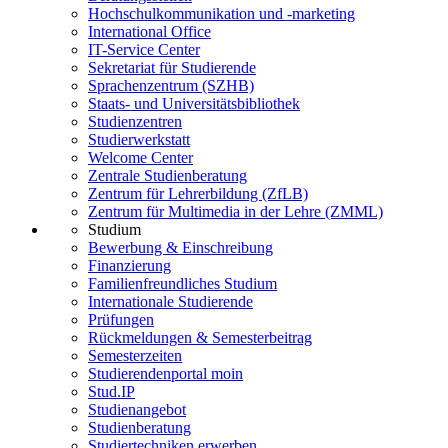
Hochschulkommunikation und -marketing
International Office
IT-Service Center
Sekretariat für Studierende
Sprachenzentrum (SZHB)
Staats- und Universitätsbibliothek
Studienzentren
Studierwerkstatt
Welcome Center
Zentrale Studienberatung
Zentrum für Lehrerbildung (ZfLB)
Zentrum für Multimedia in der Lehre (ZMML)
Studium
Bewerbung & Einschreibung
Finanzierung
Familienfreundliches Studium
Internationale Studierende
Prüfungen
Rückmeldungen & Semesterbeitrag
Semesterzeiten
Studierendenportal moin
Stud.IP
Studienangebot
Studienberatung
Studiertechniken erwerben