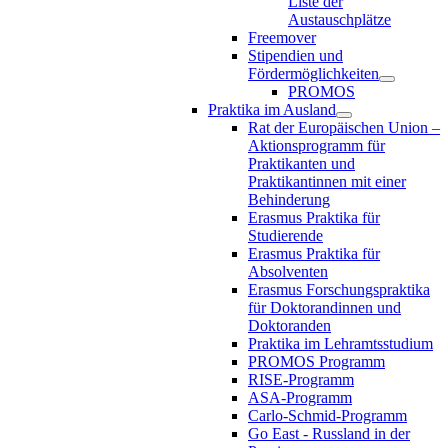
Liste der
Austauschplätze
Freemover
Stipendien und
Fördermöglichkeiten
PROMOS
Praktika im Ausland
Rat der Europäischen Union –
Aktionsprogramm für
Praktikanten und
Praktikantinnen mit einer
Behinderung
Erasmus Praktika für
Studierende
Erasmus Praktika für
Absolventen
Erasmus Forschungspraktika
für Doktorandinnen und
Doktoranden
Praktika im Lehramtsstudium
PROMOS Programm
RISE-Programm
ASA-Programm
Carlo-Schmid-Programm
Go East - Russland in der