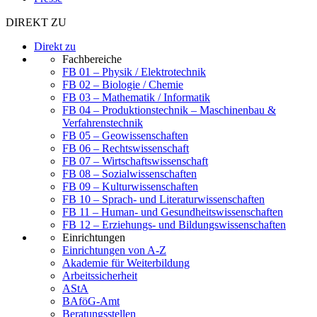
DIREKT ZU
Direkt zu
Fachbereiche
FB 01 – Physik / Elektrotechnik
FB 02 – Biologie / Chemie
FB 03 – Mathematik / Informatik
FB 04 – Produktionstechnik – Maschinenbau &
Verfahrenstechnik
FB 05 – Geowissenschaften
FB 06 – Rechtswissenschaft
FB 07 – Wirtschaftswissenschaft
FB 08 – Sozialwissenschaften
FB 09 – Kulturwissenschaften
FB 10 – Sprach- und Literaturwissenschaften
FB 11 – Human- und Gesundheitswissenschaften
FB 12 – Erziehungs- und Bildungswissenschaften
Einrichtungen
Einrichtungen von A-Z
Akademie für Weiterbildung
Arbeitssicherheit
AStA
BAföG-Amt
Beratungsstellen