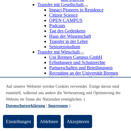
Transfer mit Gesellschaft
Impact Pioneers in Residence
Citizen Science
OPEN CAMPUS
Podcasts
Tag des Gedenkens
Haus der Wissenschaft
Transfer in der Lehre
Seniorenstudium
Transfer mit Wirtschaft
Uni Bremen Campus GmbH
Erfindungen und Schutzrechte
Partnerschaften und Beteiligungen
Recruiting an der Universität Bremen
Weiterbildung an der Universität Bremen
Transfer mit Schule
Auf unserer Webseite werden Cookies verwendet. Einige davon sind
Schülerinnen und Schüler
essentiell, während uns andere die Verbesserung und Optimierung der
MINT-Schnupperstudium
Schulklassen
Website im Sinne der Nutzenden ermöglichen. (
Lehrkräfte
Datenschutzerklärung
|
Impressum
)
Gründungsunterstützung
UniTransfer - Servicestelle für Transferaktivitäten
Einstellungen
Ablehnen
Akzeptieren
Transfermagazin der Universität Bremen
Transferpreis der Universität Bremen