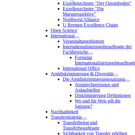
Exzellenzcluster "Der Ozeanboden"
Exzellenzcluster “Die
Marsperspektive”
Northwest Alliance
U Bremen Excellence Chairs
Open Science
International
Veranstaltungshistorie
Internationalisierungsbeauftragte der
Fachbereiche
Formular
Internationalisierungsbeauftragt
International Office
Antidiskriminierung & Diversität
Die Antidiskriminierungssatzung
Ansprechpersonen und
Anlaufstellen
Diskriminierung Definitionen
Wo und für Wen gilt die
Satzung?
Nachhaltigkeit
Transferstrategie
Transferbeirat und
Transferbeauftragte
Sichtbarkeit von Transfer erhöhen