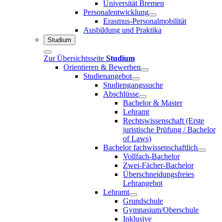
Universität Bremen
Personalentwicklung
Erasmus-Personalmobilität
Ausbildung und Praktika
Studium
Zur Übersichtsseite
Studium
Orientieren & Bewerben
Studienangebot
Studiengangssuche
Abschlüsse
Bachelor & Master
Lehramt
Rechtswissenschaft (Erste
juristische Prüfung / Bachelor
of Laws)
Bachelor fachwissenschaftlich
Vollfach-Bachelor
Zwei-Fächer-Bachelor
Überschneidungsfreies
Lehrangebot
Lehramt
Grundschule
Gymnasium/Oberschule
Inklusive