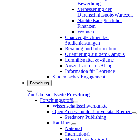
Bewerbung
Verbesserung der
Durchschnittsnote/Wartezeit
Nachteilsausgleich bei
Finanzen
Wohnen
Chancengleichheit bei
Studienleistungen
Beratung und Information
Orientierung auf dem Campus
Lernhilfsmittel & -räume
Auszeit vom Uni-Alltag
Information für Lehrende
Studentisches Engagement
Forschung
Zur Übersichtsseite
Forschung
Forschungsprofil
Wissenschaftsschwerpunkte
Open Access an der Universität Bremen
Predatory Publishing
Rankings
National
International
More Than Our Rank