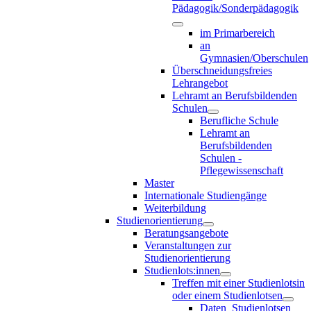
Pädagogik/Sonderpädagogik
im Primarbereich
an
Gymnasien/Oberschulen
Überschneidungsfreies
Lehrangebot
Lehramt an Berufsbildenden
Schulen
Berufliche Schule
Lehramt an
Berufsbildenden
Schulen -
Pflegewissenschaft
Master
Internationale Studiengänge
Weiterbildung
Studienorientierung
Beratungsangebote
Veranstaltungen zur
Studienorientierung
Studienlots:innen
Treffen mit einer Studienlotsin
oder einem Studienlotsen
Daten_Studienlotsen