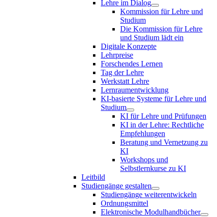
Lehre im Dialog
Kommission für Lehre und
Studium
Die Kommission für Lehre
und Studium lädt ein
Digitale Konzepte
Lehrpreise
Forschendes Lernen
Tag der Lehre
Werkstatt Lehre
Lernraumentwicklung
KI-basierte Systeme für Lehre und
Studium
KI für Lehre und Prüfungen
KI in der Lehre: Rechtliche
Empfehlungen
Beratung und Vernetzung zu
KI
Workshops und
Selbstlernkurse zu KI
Leitbild
Studiengänge gestalten
Studiengänge weiterentwickeln
Ordnungsmittel
Elektronische Modulhandbücher