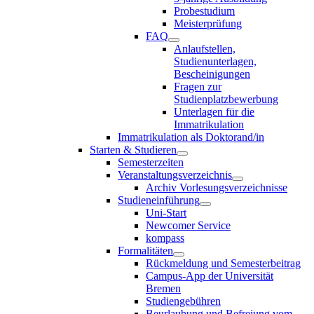
Probestudium
Meisterprüfung
FAQ
Anlaufstellen,
Studienunterlagen,
Bescheinigungen
Fragen zur
Studienplatzbewerbung
Unterlagen für die
Immatrikulation
Immatrikulation als Doktorand/in
Starten & Studieren
Semesterzeiten
Veranstaltungsverzeichnis
Archiv Vorlesungsverzeichnisse
Studieneinführung
Uni-Start
Newcomer Service
kompass
Formalitäten
Rückmeldung und Semesterbeitrag
Campus-App der Universität
Bremen
Studiengebühren
Beurlaubung und Befreiung vom