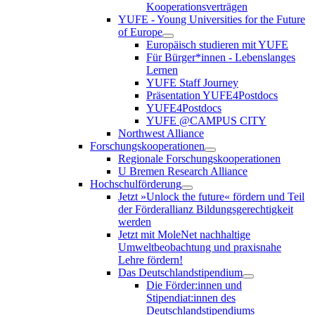
Kooperationsverträgen
YUFE - Young Universities for the Future
of Europe
Europäisch studieren mit YUFE
Für Bürger*innen - Lebenslanges
Lernen
YUFE Staff Journey
Präsentation YUFE4Postdocs
YUFE4Postdocs
YUFE @CAMPUS CITY
Northwest Alliance
Forschungskooperationen
Regionale Forschungskooperationen
U Bremen Research Alliance
Hochschulförderung
Jetzt »Unlock the future« fördern und Teil
der Förderallianz Bildungsgerechtigkeit
werden
Jetzt mit MoleNet nachhaltige
Umweltbeobachtung und praxisnahe
Lehre fördern!
Das Deutschlandstipendium
Die Förder:innen und
Stipendiat:innen des
Deutschlandstipendiums