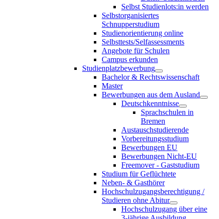
Selbst Studienlots:in werden
Selbstorganisiertes
Schnupperstudium
Studienorientierung online
Selbsttests/Selfassessments
Angebote für Schulen
Campus erkunden
Studienplatzbewerbung
Bachelor & Rechtswissenschaft
Master
Bewerbungen aus dem Ausland
Deutschkenntnisse
Sprachschulen in
Bremen
Austauschstudierende
Vorbereitungsstudium
Bewerbungen EU
Bewerbungen Nicht-EU
Freemover - Gaststudium
Studium für Geflüchtete
Neben- & Gasthörer
Hochschulzugangsberechtigung /
Studieren ohne Abitur
Hochschulzugang über eine
3-jährige Ausbildung