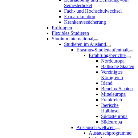
Semesterticket
Fach- und Hochschulwechsel
Exmatrikulation
Krankenversicherung
Prüfungen
Flexibles Studieren
Studium international
Studieren im Ausland
Erasmus-Studienaufenthalt
Erfahrungsberichte
Nordeuropa
Baltische Staaten
Vereinigtes
Königreich
Irland
Benelux Staaten
Mitteleuropa
Frankreich
Iberische
Halbinsel
Südosteuropa
Südeuropa
Austausch weltweit
Austauschprogramme: