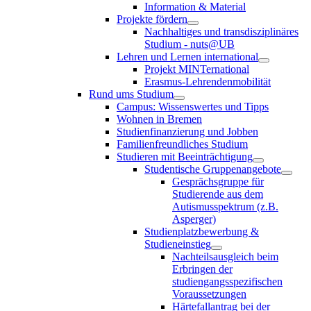
Information & Material
Projekte fördern
Nachhaltiges und transdisziplinäres
Studium - nuts@UB
Lehren und Lernen international
Projekt MINTernational
Erasmus-Lehrendenmobilität
Rund ums Studium
Campus: Wissenswertes und Tipps
Wohnen in Bremen
Studienfinanzierung und Jobben
Familienfreundliches Studium
Studieren mit Beeinträchtigung
Studentische Gruppenangebote
Gesprächsgruppe für
Studierende aus dem
Autismusspektrum (z.B.
Asperger)
Studienplatzbewerbung &
Studieneinstieg
Nachteilsausgleich beim
Erbringen der
studiengangsspezifischen
Voraussetzungen
Härtefallantrag bei der