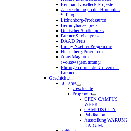
Reinhart-Koselleck-Projekte
Auszeichnungen der Humboldt-
Stiftung
Lichtenberg-Professuren
Berninghausenpreis
Deutscher Studienpreis
Bremer Studienpreis
DAAD-Preis
Emmy Noether Programme
Heisenberg-Programm
Opus Magnum
(VolkswagenStiftung)
Ehrungen durch die Universität
Bremen
Geschichte
50 Jahre
Geschichte
Programm
OPEN CAMPUS
WEEK
CAMPUS CITY
Publikation
Ausstellung WARUM?
DARUM.
Zeitleiste