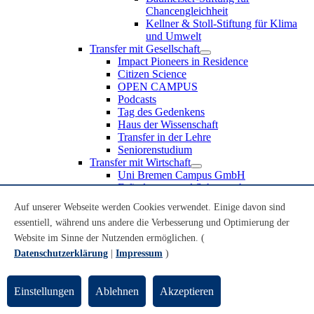
Chancengleichheit
Kellner & Stoll-Stiftung für Klima
und Umwelt
Transfer mit Gesellschaft
Impact Pioneers in Residence
Citizen Science
OPEN CAMPUS
Podcasts
Tag des Gedenkens
Haus der Wissenschaft
Transfer in der Lehre
Seniorenstudium
Transfer mit Wirtschaft
Uni Bremen Campus GmbH
Erfindungen und Schutzrechte
Partnerschaften und Beteiligungen
Auf unserer Webseite werden Cookies verwendet. Einige davon sind
Recruiting an der Universität Bremen
essentiell, während uns andere die Verbesserung und Optimierung der
Weiterbildung an der Universität Bremen
Transfer mit Schule
Website im Sinne der Nutzenden ermöglichen. (
Schülerinnen und Schüler
Datenschutzerklärung
|
Impressum
)
MINT-Schnupperstudium
Schulklassen
Lehrkräfte
Einstellungen
Ablehnen
Akzeptieren
Gründungsunterstützung
UniTransfer - Servicestelle für Transferaktivitäten