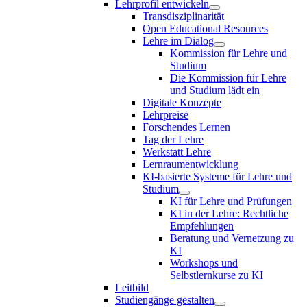
Lehrprofil entwickeln
Transdisziplinarität
Open Educational Resources
Lehre im Dialog
Kommission für Lehre und
Studium
Die Kommission für Lehre
und Studium lädt ein
Digitale Konzepte
Lehrpreise
Forschendes Lernen
Tag der Lehre
Werkstatt Lehre
Lernraumentwicklung
KI-basierte Systeme für Lehre und
Studium
KI für Lehre und Prüfungen
KI in der Lehre: Rechtliche
Empfehlungen
Beratung und Vernetzung zu
KI
Workshops und
Selbstlernkurse zu KI
Leitbild
Studiengänge gestalten