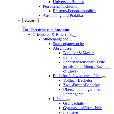
Universität Bremen
Personalentwicklung
Erasmus-Personalmobilität
Ausbildung und Praktika
Studium
Zur Übersichtsseite
Studium
Orientieren & Bewerben
Studienangebot
Studiengangssuche
Abschlüsse
Bachelor & Master
Lehramt
Rechtswissenschaft (Erste
juristische Prüfung / Bachelor
of Laws)
Bachelor fachwissenschaftlich
Vollfach-Bachelor
Zwei-Fächer-Bachelor
Überschneidungsfreies
Lehrangebot
Lehramt
Grundschule
Gymnasium/Oberschule
Inklusive