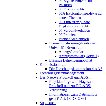
04 Eigene Projekte für
Postdocs
05 Fokusprojekte
06A Explorationsprojekte zu
neuen Themen
06B Interdisziplinäre
Explorationsprojekte
07 Verbundvorhaben
08 Prämien
Bremer Studienpreis
Internationalisierungsfonds der
Universität Bremen
Antragsformular
Antragsformular (Kopie 1)
Erasmus Lehrendenmobilität
Kommissionen
Die Forschungskommission des AS
Forschungsdatenmanagement
Das Nagoya Protokoll und ABS
Projektabfrage zum Nagoya-
Protokoll und zur EU-ABS-
Verordnung
Informationen zum Datenschutz
gemäß Art. 13 DS-GVO
Stipendien