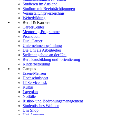
Studieren im Ausland
Studium mit Beeinträchtigungen
Veranstaltungsverzeichnis
Weiterbildung
Beruf & Karriere
CareerCenter
Mentoring-Programme
Promotion
Dual Career
Unternehmensgründung
Die Uni als Arbeitgeber
Stellenangebote an der Uni
Berufsausbildung und -orientierung
Kinderbetreuung
Campus
Essen/Mensen
Hochschulsport
IT-Servicedesk
Kultur
Lageplan
Notfälle
Risiko- und Bedrohungsmanagement
Studentisches Wohnen
Uni-Shop
Uni-Account