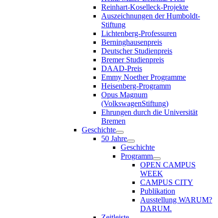
Reinhart-Koselleck-Projekte
Auszeichnungen der Humboldt-
Stiftung
Lichtenberg-Professuren
Berninghausenpreis
Deutscher Studienpreis
Bremer Studienpreis
DAAD-Preis
Emmy Noether Programme
Heisenberg-Programm
Opus Magnum
(VolkswagenStiftung)
Ehrungen durch die Universität
Bremen
Geschichte
50 Jahre
Geschichte
Programm
OPEN CAMPUS
WEEK
CAMPUS CITY
Publikation
Ausstellung WARUM?
DARUM.
Zeitleiste