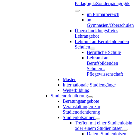
Pädagogik/Sonderpädagogik
im Primarbereich
an
Gymnasien/Oberschulen
Überschneidungsfreies
Lehrangebot
Lehramt an Berufsbildenden
Schulen
Berufliche Schule
Lehramt an
Berufsbildenden
Schulen -
Pflegewissenschaft
Master
Internationale Studiengänge
Weiterbildung
Studienorientierung
Beratungsangebote
Veranstaltungen zur
Studienorientierung
Studienlots:innen
Treffen mit einer Studienlotsin
oder einem Studienlotsen
Daten_Studienlotsen