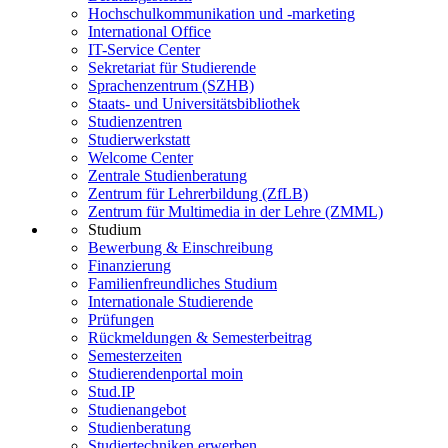
Hochschulkommunikation und -marketing
International Office
IT-Service Center
Sekretariat für Studierende
Sprachenzentrum (SZHB)
Staats- und Universitätsbibliothek
Studienzentren
Studierwerkstatt
Welcome Center
Zentrale Studienberatung
Zentrum für Lehrerbildung (ZfLB)
Zentrum für Multimedia in der Lehre (ZMML)
Studium
Bewerbung & Einschreibung
Finanzierung
Familienfreundliches Studium
Internationale Studierende
Prüfungen
Rückmeldungen & Semesterbeitrag
Semesterzeiten
Studierendenportal moin
Stud.IP
Studienangebot
Studienberatung
Studiertechniken erwerben