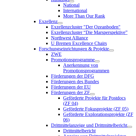
National
International
More Than Our Rank
Exzellenz
Exzellenzcluster "Der Ozeanboden"
Exzellenzcluster “Die Marsperspektive”
Northwest Alliance
U Bremen Excellence Chairs
Forschungseinrichtungen & Projekte
ZWE
Promotionsprogramme
Anerkennung von
Promotionsprogrammen
Förderungen der DFG
Förderungen des Bundes
Förderungen der EU
Förderungen der ZF
Geförderte Projekte für Postdocs
(ZF 04)
Geförderte Fokusprojekte (ZF 05)
Geförderte Explorationsprojekte (ZF
06)
Drittmittelanzeige und Drittmittelbericht
Drittmittelbericht