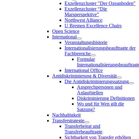
Exzellenzcluster "Der Ozeanboden"
Exzellenzcluster “Die
Marsperspektive”
Northwest Alliance
U Bremen Excellence Chairs
Open Science
International
Veranstaltungshistorie
Internationalisierungsbeauftragte der
Fachbereiche
Formular
Internationalisierungsbeauftragt
International Office
Antidiskriminierung & Diversität
Die Antidiskriminierungssatzung
Ansprechpersonen und
Anlaufstellen
Diskriminierung Definitionen
Wo und für Wen gilt die
Satzung?
Nachhaltigkeit
Transferstrategie
Transferbeirat und
Transferbeauftragte
Sichtbarkeit von Transfer erhöhen