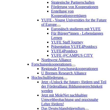
Strategische Partnerschaften
Förderung von Kooperationen
Erstellung von
Kooperationsverträgen
YUFE - Young Universities for the Future
of Europe
Europäisch studieren mit YUFE
Für Bürger*innen - Lebenslanges
Lernen
YUFE Staff Journey
Präsentation YUFE4Postdocs
YUFE4Postdocs
YUFE @CAMPUS CITY
Northwest Alliance
Forschungskooperationen
Regionale Forschungskooperationen
U Bremen Research Alliance
Hochschulförderung
Jetzt »Unlock the future« fördern und Teil
der Förderallianz Bildungsgerechtigkeit
werden
Jetzt mit MoleNet nachhaltige
Umweltbeobachtung und praxisnahe
Lehre fördern!
Das Deutschlandstipendium