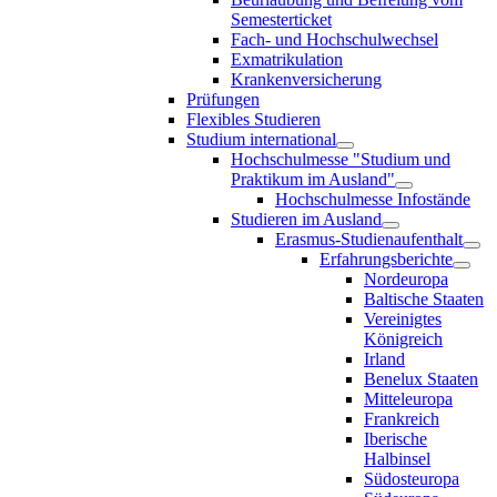
Semesterticket
Fach- und Hochschulwechsel
Exmatrikulation
Krankenversicherung
Prüfungen
Flexibles Studieren
Studium international
Hochschulmesse "Studium und
Praktikum im Ausland"
Hochschulmesse Infostände
Studieren im Ausland
Erasmus-Studienaufenthalt
Erfahrungsberichte
Nordeuropa
Baltische Staaten
Vereinigtes
Königreich
Irland
Benelux Staaten
Mitteleuropa
Frankreich
Iberische
Halbinsel
Südosteuropa