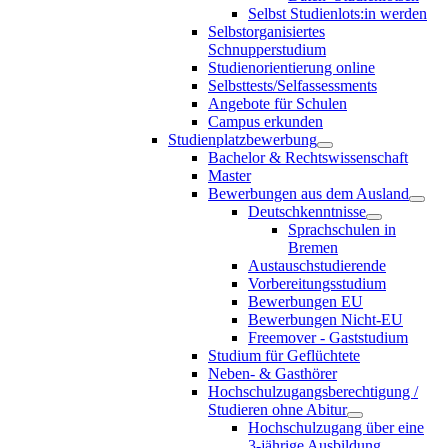
Selbst Studienlots:in werden
Selbstorganisiertes
Schnupperstudium
Studienorientierung online
Selbsttests/Selfassessments
Angebote für Schulen
Campus erkunden
Studienplatzbewerbung
Bachelor & Rechtswissenschaft
Master
Bewerbungen aus dem Ausland
Deutschkenntnisse
Sprachschulen in
Bremen
Austauschstudierende
Vorbereitungsstudium
Bewerbungen EU
Bewerbungen Nicht-EU
Freemover - Gaststudium
Studium für Geflüchtete
Neben- & Gasthörer
Hochschulzugangsberechtigung /
Studieren ohne Abitur
Hochschulzugang über eine
3-jährige Ausbildung