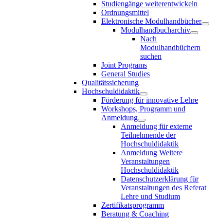
Studiengänge weiterentwickeln
Ordnungsmittel
Elektronische Modulhandbücher
Modulhandbucharchiv
Nach
Modulhandbüchern
suchen
Joint Programs
General Studies
Qualitätssicherung
Hochschuldidaktik
Förderung für innovative Lehre
Workshops, Programm und
Anmeldung
Anmeldung für externe
Teilnehmende der
Hochschuldidaktik
Anmeldung Weitere
Veranstaltungen
Hochschuldidaktik
Datenschutzerklärung für
Veranstaltungen des Referat
Lehre und Studium
Zertifikatsprogramm
Beratung & Coaching