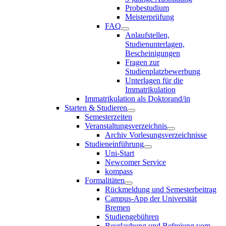
Probestudium
Meisterprüfung
FAQ
Anlaufstellen,
Studienunterlagen,
Bescheinigungen
Fragen zur
Studienplatzbewerbung
Unterlagen für die
Immatrikulation
Immatrikulation als Doktorand/in
Starten & Studieren
Semesterzeiten
Veranstaltungsverzeichnis
Archiv Vorlesungsverzeichnisse
Studieneinführung
Uni-Start
Newcomer Service
kompass
Formalitäten
Rückmeldung und Semesterbeitrag
Campus-App der Universität
Bremen
Studiengebühren
Beurlaubung und Befreiung vom