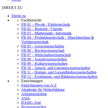
DIREKT ZU
Direkt zu
Fachbereiche
FB 01 – Physik / Elektrotechnik
FB 02 – Biologie / Chemie
FB 03 – Mathematik / Informatik
FB 04 – Produktionstechnik – Maschinenbau &
Verfahrenstechnik
FB 05 – Geowissenschaften
FB 06 – Rechtswissenschaft
FB 07 – Wirtschaftswissenschaft
FB 08 – Sozialwissenschaften
FB 09 – Kulturwissenschaften
FB 10 – Sprach- und Literaturwissenschaften
FB 11 – Human- und Gesundheitswissenschaften
FB 12 – Erziehungs- und Bildungswissenschaften
Einrichtungen
Einrichtungen von A-Z
Akademie für Weiterbildung
Arbeitssicherheit
AStA
BAföG-Amt
Beratungsstellen