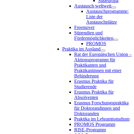
Südeuropa
Austausch weltweit
Austauschprogramme:
Liste der
Austauschplätze
Freemover
Stipendien und
Fördermöglichkeiten
PROMOS
Praktika im Ausland
Rat der Europäischen Union –
Aktionsprogramm für
Praktikanten und
Praktikantinnen mit einer
Behinderung
Erasmus Praktika für
Studierende
Erasmus Praktika für
Absolventen
Erasmus Forschungspraktika
für Doktorandinnen und
Doktoranden
Praktika im Lehramtsstudium
PROMOS Programm
RISE-Programm