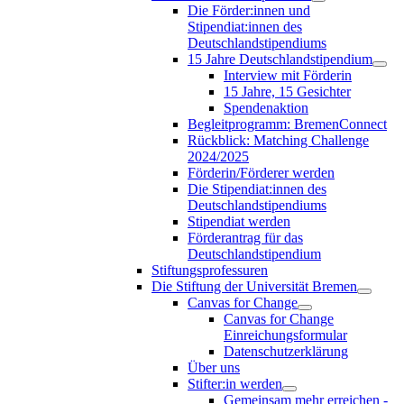
Die Förder:innen und
Stipendiat:innen des
Deutschlandstipendiums
15 Jahre Deutschlandstipendium
Interview mit Förderin
15 Jahre, 15 Gesichter
Spendenaktion
Begleitprogramm: BremenConnect
Rückblick: Matching Challenge
2024/2025
Förderin/Förderer werden
Die Stipendiat:innen des
Deutschlandstipendiums
Stipendiat werden
Förderantrag für das
Deutschlandstipendium
Stiftungsprofessuren
Die Stiftung der Universität Bremen
Canvas for Change
Canvas for Change
Einreichungsformular
Datenschutzerklärung
Über uns
Stifter:in werden
Gemeinsam mehr erreichen -