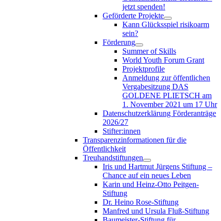
jetzt spenden!
Geförderte Projekte
Kann Glücksspiel risikoarm
sein?
Förderung
Summer of Skills
World Youth Forum Grant
Projektprofile
Anmeldung zur öffentlichen
Vergabesitzung DAS
GOLDENE PLIETSCH am
1. November 2021 um 17 Uhr
Datenschutzerklärung Förderanträge
2026/27
Stifter:innen
Transparenzinformationen für die
Öffentlichkeit
Treuhandstiftungen
Iris und Hartmut Jürgens Stiftung –
Chance auf ein neues Leben
Karin und Heinz-Otto Peitgen-
Stiftung
Dr. Heino Rose-Stiftung
Manfred und Ursula Fluß-Stiftung
Baumeister-Stiftung für