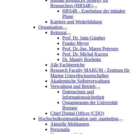
Human Resources Strategy for
Researchers (HRS4R)
HRS4R - Ergebnisse der initialen
Phase
Karriere und Weiterbildung
Organisation
Rektorat
Prof. Dr. Jutta Günther
Frauke Meyer
Prof. Dr.-Ing. Maren Petersen
Prof. Dr. Michal Kucera
Dr. Mandy Boehnke
Alle Fachbereiche
Research Faculty MARUM - Zentrum für
Marine Umweltwissenschaften
Akademische Selbstverwaltung
Verwaltung und Betrieb
Datenschutz und
Informationssicherheit
Organigramm der Universität
Bremen
Chief Digital Officer (CDO)
Hochschulkommunikation und -marketing
Aktuelle Meldungen
Personalia