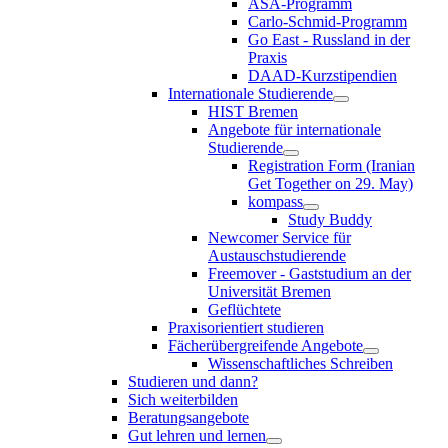
ASA-Programm
Carlo-Schmid-Programm
Go East - Russland in der
Praxis
DAAD-Kurzstipendien
Internationale Studierende
HIST Bremen
Angebote für internationale
Studierende
Registration Form (Iranian
Get Together on 29. May)
kompass
Study Buddy
Newcomer Service für
Austauschstudierende
Freemover - Gaststudium an der
Universität Bremen
Geflüchtete
Praxisorientiert studieren
Fächerübergreifende Angebote
Wissenschaftliches Schreiben
Studieren und dann?
Sich weiterbilden
Beratungsangebote
Gut lehren und lernen