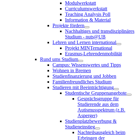
Modulwerkstatt
Curriculumswerkstatt
Teaching Analysis Poll
Information & Material
Projekte fördern
Nachhaltiges und transdisziplinäres
Studium - nuts@UB
Lehren und Lernen international
Projekt MINTernational
Erasmus-Lehrendenmobilität
Rund ums Studium
Campus: Wissenswertes und Tipps
Wohnen in Bremen
Studienfinanzierung und Jobben
Familienfreundliches Studium
Studieren mit Beeinträchtigung
Studentische Gruppenangebote
Gesprächsgruppe für
Studierende aus dem
Autismusspektrum (z.B.
Asperger)
Studienplatzbewerbung &
Studieneinstieg
Nachteilsausgleich beim
Erbringen der