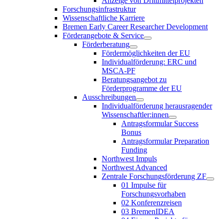
Anzeige von Drittmittelprojekten
Forschungsinfrastruktur
Wissenschaftliche Karriere
Bremen Early Career Researcher Development
Förderangebote & Service
Förderberatung
Fördermöglichkeiten der EU
Individualförderung: ERC und
MSCA-PF
Beratungsangebot zu
Förderprogramme der EU
Ausschreibungen
Individualförderung herausragender
Wissenschaftler:innen
Antragsformular Success
Bonus
Antragsformular Preparation
Funding
Northwest Impuls
Northwest Advanced
Zentrale Forschungsförderung ZF
01 Impulse für
Forschungsvorhaben
02 Konferenzreisen
03 BremenIDEA