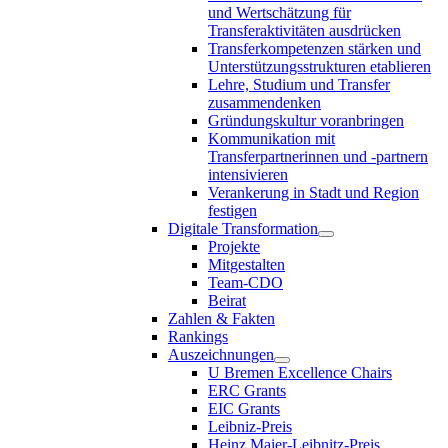
und Wertschätzung für
Transferaktivitäten ausdrücken
Transferkompetenzen stärken und
Unterstützungsstrukturen etablieren
Lehre, Studium und Transfer
zusammendenken
Gründungskultur voranbringen
Kommunikation mit
Transferpartnerinnen und -partnern
intensivieren
Verankerung in Stadt und Region
festigen
Digitale Transformation
Projekte
Mitgestalten
Team-CDO
Beirat
Zahlen & Fakten
Rankings
Auszeichnungen
U Bremen Excellence Chairs
ERC Grants
EIC Grants
Leibniz-Preis
Heinz Maier-Leibnitz-Preis