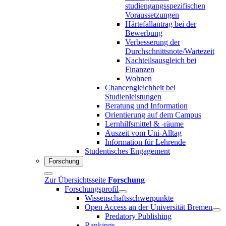
studiengangsspezifischen
Voraussetzungen
Härtefallantrag bei der
Bewerbung
Verbesserung der
Durchschnittsnote/Wartezeit
Nachteilsausgleich bei
Finanzen
Wohnen
Chancengleichheit bei
Studienleistungen
Beratung und Information
Orientierung auf dem Campus
Lernhilfsmittel & -räume
Auszeit vom Uni-Alltag
Information für Lehrende
Studentisches Engagement
Forschung
Zur Übersichtsseite
Forschung
Forschungsprofil
Wissenschaftsschwerpunkte
Open Access an der Universität Bremen
Predatory Publishing
Rankings