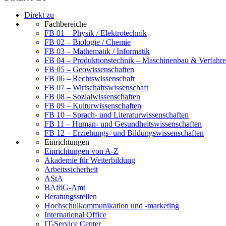
Direkt zu
Fachbereiche
FB 01 – Physik / Elektrotechnik
FB 02 – Biologie / Chemie
FB 03 – Mathematik / Informatik
FB 04 – Produktionstechnik – Maschinenbau & Verfahre
FB 05 – Geowissenschaften
FB 06 – Rechtswissenschaft
FB 07 – Wirtschaftswissenschaft
FB 08 – Sozialwissenschaften
FB 09 – Kulturwissenschaften
FB 10 – Sprach- und Literaturwissenschaften
FB 11 – Human- und Gesundheitswissenschaften
FB 12 – Erziehungs- und Bildungswissenschaften
Einrichtungen
Einrichtungen von A-Z
Akademie für Weiterbildung
Arbeitssicherheit
AStA
BAföG-Amt
Beratungsstellen
Hochschulkommunikation und -marketing
International Office
IT-Service Center