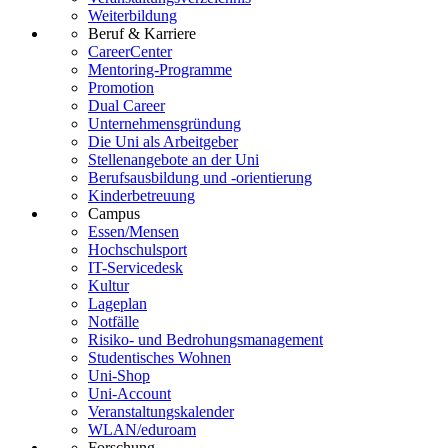
Weiterbildung
Beruf & Karriere
CareerCenter
Mentoring-Programme
Promotion
Dual Career
Unternehmensgründung
Die Uni als Arbeitgeber
Stellenangebote an der Uni
Berufsausbildung und -orientierung
Kinderbetreuung
Campus
Essen/Mensen
Hochschulsport
IT-Servicedesk
Kultur
Lageplan
Notfälle
Risiko- und Bedrohungsmanagement
Studentisches Wohnen
Uni-Shop
Uni-Account
Veranstaltungskalender
WLAN/eduroam
Forschung