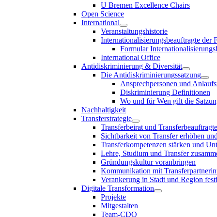
U Bremen Excellence Chairs
Open Science
International
Veranstaltungshistorie
Internationalisierungsbeauftragte der
Formular Internationalisierungs
International Office
Antidiskriminierung & Diversität
Die Antidiskriminierungssatzung
Ansprechpersonen und Anlaufst
Diskriminierung Definitionen
Wo und für Wen gilt die Satzu
Nachhaltigkeit
Transferstrategie
Transferbeirat und Transferbeauftragt
Sichtbarkeit von Transfer erhöhen un
Transferkompetenzen stärken und Unte
Lehre, Studium und Transfer zusam
Gründungskultur voranbringen
Kommunikation mit Transferpartnerinn
Verankerung in Stadt und Region fest
Digitale Transformation
Projekte
Mitgestalten
Team-CDO