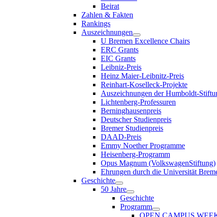
Beirat
Zahlen & Fakten
Rankings
Auszeichnungen
U Bremen Excellence Chairs
ERC Grants
EIC Grants
Leibniz-Preis
Heinz Maier-Leibnitz-Preis
Reinhart-Koselleck-Projekte
Auszeichnungen der Humboldt-Stiftu
Lichtenberg-Professuren
Berninghausenpreis
Deutscher Studienpreis
Bremer Studienpreis
DAAD-Preis
Emmy Noether Programme
Heisenberg-Programm
Opus Magnum (VolkswagenStiftung)
Ehrungen durch die Universität Brem
Geschichte
50 Jahre
Geschichte
Programm
OPEN CAMPUS WEE