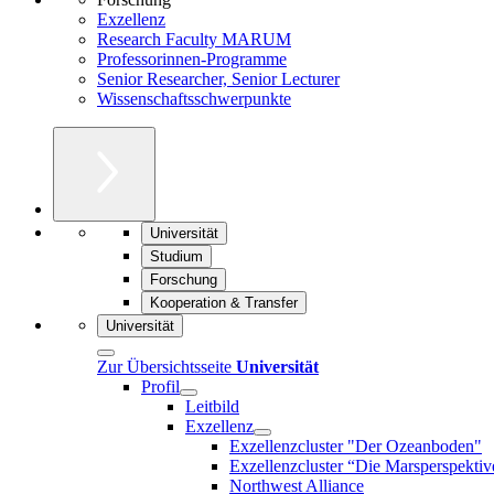
Exzellenz
Research Faculty MARUM
Professorinnen-Programme
Senior Researcher, Senior Lecturer
Wissenschaftsschwerpunkte
Universität
Studium
Forschung
Kooperation & Transfer
Universität
Zur Übersichtsseite
Universität
Profil
Leitbild
Exzellenz
Exzellenzcluster "Der Ozeanboden"
Exzellenzcluster “Die Marsperspektiv
Northwest Alliance