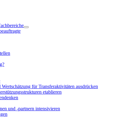
 Fachbereiche
beauftragte
ellen
ng?
e
d Wertschätzung für Transferaktivitäten ausdrücken
rstützungsstrukturen etablieren
mendenken
en und -partnern intensivieren
igen