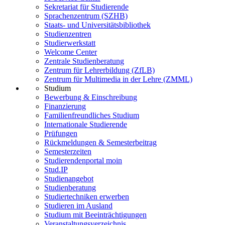
Sekretariat für Studierende
Sprachenzentrum (SZHB)
Staats- und Universitätsbibliothek
Studienzentren
Studierwerkstatt
Welcome Center
Zentrale Studienberatung
Zentrum für Lehrerbildung (ZfLB)
Zentrum für Multimedia in der Lehre (ZMML)
Studium
Bewerbung & Einschreibung
Finanzierung
Familienfreundliches Studium
Internationale Studierende
Prüfungen
Rückmeldungen & Semesterbeitrag
Semesterzeiten
Studierendenportal moin
Stud.IP
Studienangebot
Studienberatung
Studiertechniken erwerben
Studieren im Ausland
Studium mit Beeinträchtigungen
Veranstaltungsverzeichnis