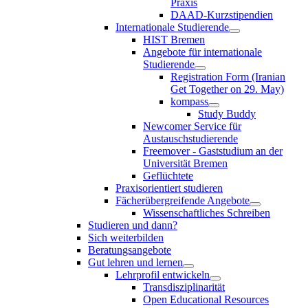
Praxis
DAAD-Kurzstipendien
Internationale Studierende
HIST Bremen
Angebote für internationale
Studierende
Registration Form (Iranian
Get Together on 29. May)
kompass
Study Buddy
Newcomer Service für
Austauschstudierende
Freemover - Gaststudium an der
Universität Bremen
Geflüchtete
Praxisorientiert studieren
Fächerübergreifende Angebote
Wissenschaftliches Schreiben
Studieren und dann?
Sich weiterbilden
Beratungsangebote
Gut lehren und lernen
Lehrprofil entwickeln
Transdisziplinarität
Open Educational Resources