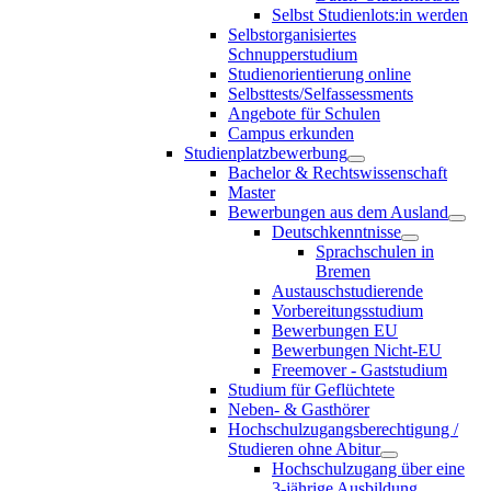
Selbst Studienlots:in werden
Selbstorganisiertes
Schnupperstudium
Studienorientierung online
Selbsttests/Selfassessments
Angebote für Schulen
Campus erkunden
Studienplatzbewerbung
Bachelor & Rechtswissenschaft
Master
Bewerbungen aus dem Ausland
Deutschkenntnisse
Sprachschulen in
Bremen
Austauschstudierende
Vorbereitungsstudium
Bewerbungen EU
Bewerbungen Nicht-EU
Freemover - Gaststudium
Studium für Geflüchtete
Neben- & Gasthörer
Hochschulzugangsberechtigung /
Studieren ohne Abitur
Hochschulzugang über eine
3-jährige Ausbildung