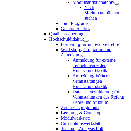
Modulhandbucharchiv
Nach
Modulhandbüchern
suchen
Joint Programs
General Studies
Qualitätssicherung
Hochschuldidaktik
Förderung für innovative Lehre
Workshops, Programm und
Anmeldung
Anmeldung für externe
Teilnehmende der
Hochschuldidaktik
Anmeldung Weitere
Veranstaltungen
Hochschuldidaktik
Datenschutzerklärung für
Veranstaltungen des Referat
Lehre und Studium
Zertifikatsprogramm
Beratung & Coaching
Modulwerkstatt
Curriculumswerkstatt
Teaching Analysis Poll