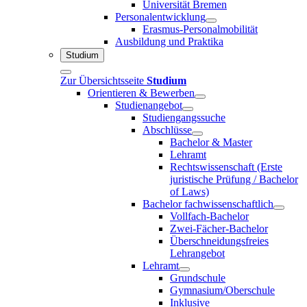
Universität Bremen
Personalentwicklung
Erasmus-Personalmobilität
Ausbildung und Praktika
Studium
Zur Übersichtsseite
Studium
Orientieren & Bewerben
Studienangebot
Studiengangssuche
Abschlüsse
Bachelor & Master
Lehramt
Rechtswissenschaft (Erste
juristische Prüfung / Bachelor
of Laws)
Bachelor fachwissenschaftlich
Vollfach-Bachelor
Zwei-Fächer-Bachelor
Überschneidungsfreies
Lehrangebot
Lehramt
Grundschule
Gymnasium/Oberschule
Inklusive