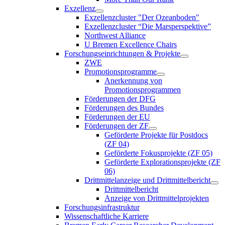
Exzellenz
Exzellenzcluster "Der Ozeanboden"
Exzellenzcluster “Die Marsperspektive”
Northwest Alliance
U Bremen Excellence Chairs
Forschungseinrichtungen & Projekte
ZWE
Promotionsprogramme
Anerkennung von
Promotionsprogrammen
Förderungen der DFG
Förderungen des Bundes
Förderungen der EU
Förderungen der ZF
Geförderte Projekte für Postdocs
(ZF 04)
Geförderte Fokusprojekte (ZF 05)
Geförderte Explorationsprojekte (ZF
06)
Drittmittelanzeige und Drittmittelbericht
Drittmittelbericht
Anzeige von Drittmittelprojekten
Forschungsinfrastruktur
Wissenschaftliche Karriere