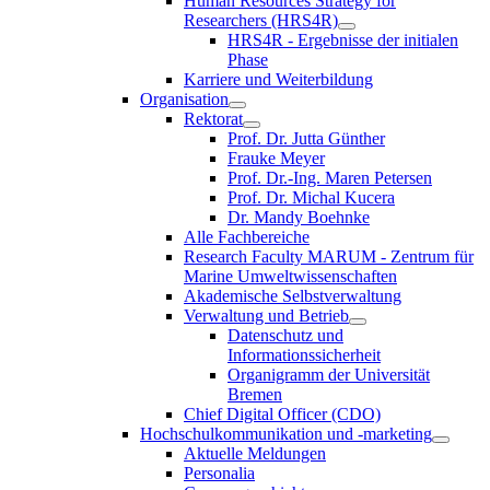
Human Resources Strategy for
Researchers (HRS4R)
HRS4R - Ergebnisse der initialen
Phase
Karriere und Weiterbildung
Organisation
Rektorat
Prof. Dr. Jutta Günther
Frauke Meyer
Prof. Dr.-Ing. Maren Petersen
Prof. Dr. Michal Kucera
Dr. Mandy Boehnke
Alle Fachbereiche
Research Faculty MARUM - Zentrum für
Marine Umweltwissenschaften
Akademische Selbstverwaltung
Verwaltung und Betrieb
Datenschutz und
Informationssicherheit
Organigramm der Universität
Bremen
Chief Digital Officer (CDO)
Hochschulkommunikation und -marketing
Aktuelle Meldungen
Personalia