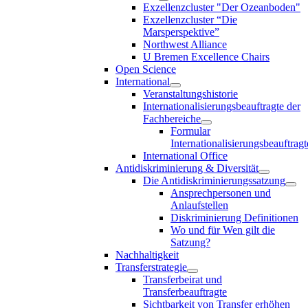
Exzellenzcluster "Der Ozeanboden"
Exzellenzcluster “Die
Marsperspektive”
Northwest Alliance
U Bremen Excellence Chairs
Open Science
International
Veranstaltungshistorie
Internationalisierungsbeauftragte der
Fachbereiche
Formular
Internationalisierungsbeauftragt
International Office
Antidiskriminierung & Diversität
Die Antidiskriminierungssatzung
Ansprechpersonen und
Anlaufstellen
Diskriminierung Definitionen
Wo und für Wen gilt die
Satzung?
Nachhaltigkeit
Transferstrategie
Transferbeirat und
Transferbeauftragte
Sichtbarkeit von Transfer erhöhen