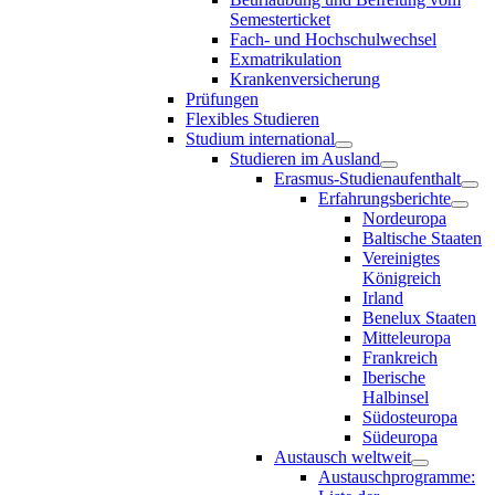
Semesterticket
Fach- und Hochschulwechsel
Exmatrikulation
Krankenversicherung
Prüfungen
Flexibles Studieren
Studium international
Studieren im Ausland
Erasmus-Studienaufenthalt
Erfahrungsberichte
Nordeuropa
Baltische Staaten
Vereinigtes
Königreich
Irland
Benelux Staaten
Mitteleuropa
Frankreich
Iberische
Halbinsel
Südosteuropa
Südeuropa
Austausch weltweit
Austauschprogramme: