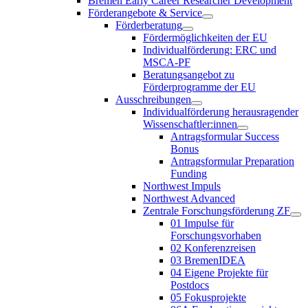
Bremen Early Career Researcher Development
Förderangebote & Service
Förderberatung
Fördermöglichkeiten der EU
Individualförderung: ERC und
MSCA-PF
Beratungsangebot zu
Förderprogramme der EU
Ausschreibungen
Individualförderung herausragender
Wissenschaftler:innen
Antragsformular Success
Bonus
Antragsformular Preparation
Funding
Northwest Impuls
Northwest Advanced
Zentrale Forschungsförderung ZF
01 Impulse für
Forschungsvorhaben
02 Konferenzreisen
03 BremenIDEA
04 Eigene Projekte für
Postdocs
05 Fokusprojekte