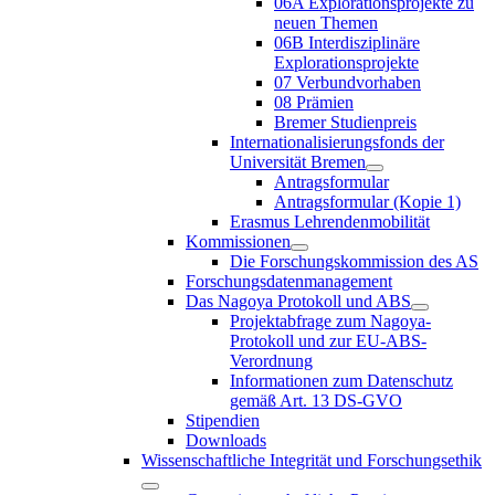
06A Explorationsprojekte zu
neuen Themen
06B Interdisziplinäre
Explorationsprojekte
07 Verbundvorhaben
08 Prämien
Bremer Studienpreis
Internationalisierungsfonds der
Universität Bremen
Antragsformular
Antragsformular (Kopie 1)
Erasmus Lehrendenmobilität
Kommissionen
Die Forschungskommission des AS
Forschungsdatenmanagement
Das Nagoya Protokoll und ABS
Projektabfrage zum Nagoya-
Protokoll und zur EU-ABS-
Verordnung
Informationen zum Datenschutz
gemäß Art. 13 DS-GVO
Stipendien
Downloads
Wissenschaftliche Integrität und Forschungsethik