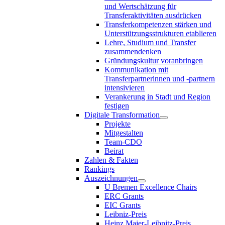
und Wertschätzung für
Transferaktivitäten ausdrücken
Transferkompetenzen stärken und
Unterstützungsstrukturen etablieren
Lehre, Studium und Transfer
zusammendenken
Gründungskultur voranbringen
Kommunikation mit
Transferpartnerinnen und -partnern
intensivieren
Verankerung in Stadt und Region
festigen
Digitale Transformation
Projekte
Mitgestalten
Team-CDO
Beirat
Zahlen & Fakten
Rankings
Auszeichnungen
U Bremen Excellence Chairs
ERC Grants
EIC Grants
Leibniz-Preis
Heinz Maier-Leibnitz-Preis