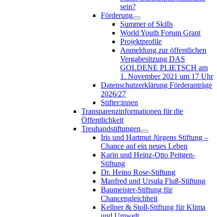
sein?
Förderung
Summer of Skills
World Youth Forum Grant
Projektprofile
Anmeldung zur öffentlichen
Vergabesitzung DAS
GOLDENE PLIETSCH am
1. November 2021 um 17 Uhr
Datenschutzerklärung Förderanträge
2026/27
Stifter:innen
Transparenzinformationen für die
Öffentlichkeit
Treuhandstiftungen
Iris und Hartmut Jürgens Stiftung –
Chance auf ein neues Leben
Karin und Heinz-Otto Peitgen-
Stiftung
Dr. Heino Rose-Stiftung
Manfred und Ursula Fluß-Stiftung
Baumeister-Stiftung für
Chancengleichheit
Kellner & Stoll-Stiftung für Klima
und Umwelt