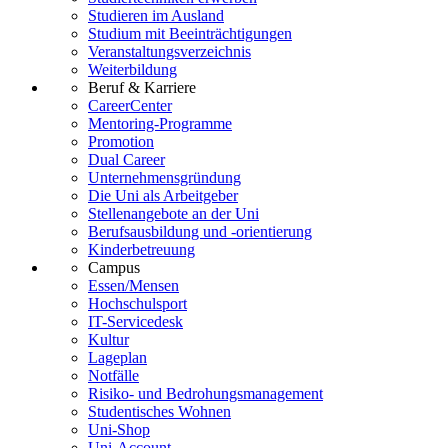
Studieren im Ausland
Studium mit Beeinträchtigungen
Veranstaltungsverzeichnis
Weiterbildung
Beruf & Karriere
CareerCenter
Mentoring-Programme
Promotion
Dual Career
Unternehmensgründung
Die Uni als Arbeitgeber
Stellenangebote an der Uni
Berufsausbildung und -orientierung
Kinderbetreuung
Campus
Essen/Mensen
Hochschulsport
IT-Servicedesk
Kultur
Lageplan
Notfälle
Risiko- und Bedrohungsmanagement
Studentisches Wohnen
Uni-Shop
Uni-Account