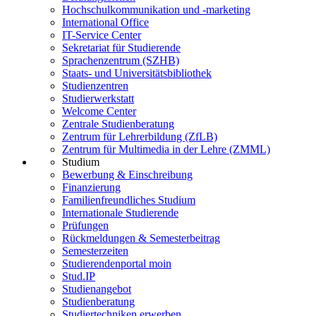
Hochschulkommunikation und -marketing
International Office
IT-Service Center
Sekretariat für Studierende
Sprachenzentrum (SZHB)
Staats- und Universitätsbibliothek
Studienzentren
Studierwerkstatt
Welcome Center
Zentrale Studienberatung
Zentrum für Lehrerbildung (ZfLB)
Zentrum für Multimedia in der Lehre (ZMML)
Studium
Bewerbung & Einschreibung
Finanzierung
Familienfreundliches Studium
Internationale Studierende
Prüfungen
Rückmeldungen & Semesterbeitrag
Semesterzeiten
Studierendenportal moin
Stud.IP
Studienangebot
Studienberatung
Studiertechniken erwerben