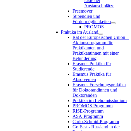
Liste der
Austauschplätze
Freemover
Stipendien und
Fördermöglichkeiten
PROMOS
Praktika im Ausland
Rat der Europäischen Union –
Aktionsprogramm für
Praktikanten und
Praktikantinnen mit einer
Behinderung
Erasmus Praktika für
Studierende
Erasmus Praktika für
Absolventen
Erasmus Forschungspraktika
für Doktorandinnen und
Doktoranden
Praktika im Lehramtsstudium
PROMOS Programm
RISE-Programm
ASA-Programm
Carlo-Schmid-Programm
Go East - Russland in der