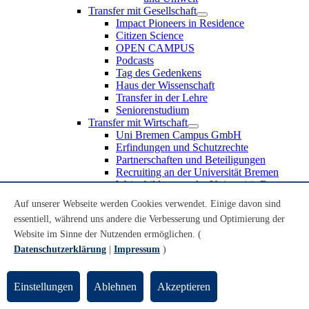
Transfer mit Gesellschaft
Impact Pioneers in Residence
Citizen Science
OPEN CAMPUS
Podcasts
Tag des Gedenkens
Haus der Wissenschaft
Transfer in der Lehre
Seniorenstudium
Transfer mit Wirtschaft
Uni Bremen Campus GmbH
Erfindungen und Schutzrechte
Partnerschaften und Beteiligungen
Recruiting an der Universität Bremen
Weiterbildung an der Universität Bremen
Transfer mit Schule
Auf unserer Webseite werden Cookies verwendet. Einige davon sind
Schülerinnen und Schüler
essentiell, während uns andere die Verbesserung und Optimierung der
MINT-Schnupperstudium
Schulklassen
Website im Sinne der Nutzenden ermöglichen. (
Lehrkräfte
Datenschutzerklärung
|
Impressum
)
Gründungsunterstützung
UniTransfer - Servicestelle für Transferaktivitäten
Einstellungen
Ablehnen
Akzeptieren
Transfermagazin der Universität Bremen
Transferpreis der Universität Bremen