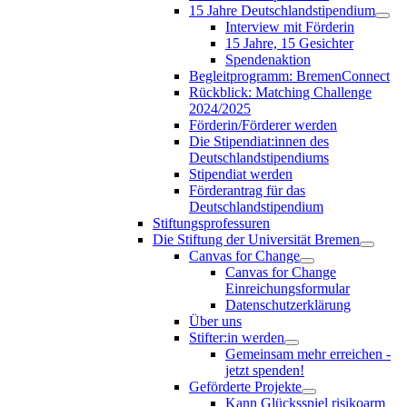
15 Jahre Deutschlandstipendium
Interview mit Förderin
15 Jahre, 15 Gesichter
Spendenaktion
Begleitprogramm: BremenConnect
Rückblick: Matching Challenge
2024/2025
Förderin/Förderer werden
Die Stipendiat:innen des
Deutschlandstipendiums
Stipendiat werden
Förderantrag für das
Deutschlandstipendium
Stiftungsprofessuren
Die Stiftung der Universität Bremen
Canvas for Change
Canvas for Change
Einreichungsformular
Datenschutzerklärung
Über uns
Stifter:in werden
Gemeinsam mehr erreichen -
jetzt spenden!
Geförderte Projekte
Kann Glücksspiel risikoarm