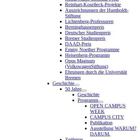
Reinhart-Koselleck-Projekte
Auszeichnungen der Humboldt-
Stiftung
Lichtenberg-Professuren
Berninghausenpreis
Deutscher Studienpreis
Bremer Studienpreis
DAAD-Preis
Emmy Noether Programme
Heisenberg-Programm
Opus Magnum
(VolkswagenStiftung)
Ehrungen durch die Universität
Bremen
Geschichte
50 Jahre
Geschichte
Programm
OPEN CAMPUS
WEEK
CAMPUS CITY
Publikation
Ausstellung WARUM?
DARUM.
Zeitleiste