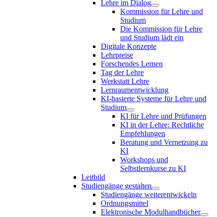
Lehre im Dialog
Kommission für Lehre und
Studium
Die Kommission für Lehre
und Studium lädt ein
Digitale Konzepte
Lehrpreise
Forschendes Lernen
Tag der Lehre
Werkstatt Lehre
Lernraumentwicklung
KI-basierte Systeme für Lehre und
Studium
KI für Lehre und Prüfungen
KI in der Lehre: Rechtliche
Empfehlungen
Beratung und Vernetzung zu
KI
Workshops und
Selbstlernkurse zu KI
Leitbild
Studiengänge gestalten
Studiengänge weiterentwickeln
Ordnungsmittel
Elektronische Modulhandbücher