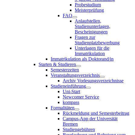
Probestudium
Meisterprüfung
FAQ
Anlaufstellen,
Studienunterlagen,
Bescheinigungen
Fragen zur
Studienplatzbewerbung
Unterlagen für die
Immatrikulation
Immatrikulation als Doktorand/in
Starten & Studieren
Semesterzeiten
Veranstaltungsverzeichnis
Archiv Vorlesungsverzeichnisse
Studieneinführung
Uni-Start
Newcomer Service
kompass
Formalitäten
Rückmeldung und Semesterbeitrag
Campus-App der Universität
Bremen
Studiengebühren
Beurlaubung und Befreiung vom