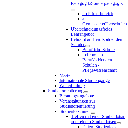
Pädagogik/Sonderpädagogik
im Primarbereich
an
Gymnasien/Oberschulen
Überschneidungsfreies
Lehrangebot
Lehramt an Berufsbildenden
Schulen
Berufliche Schule
Lehramt an
Berufsbildenden
Schulen -
Pflegewissenschaft
Master
Internationale Studiengänge
Weiterbildung
Studienorientierung
Beratungsangebote
Veranstaltungen zur
Studienorientierung
Studienlots:innen
Treffen mit einer Studienlotsin
oder einem Studienlotsen
Daten_Studienlotsen