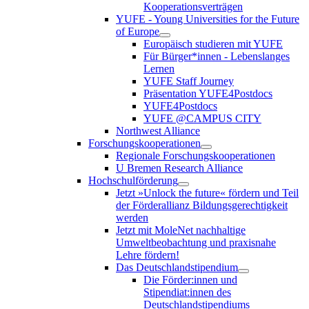
Kooperationsverträgen
YUFE - Young Universities for the Future
of Europe
Europäisch studieren mit YUFE
Für Bürger*innen - Lebenslanges
Lernen
YUFE Staff Journey
Präsentation YUFE4Postdocs
YUFE4Postdocs
YUFE @CAMPUS CITY
Northwest Alliance
Forschungskooperationen
Regionale Forschungskooperationen
U Bremen Research Alliance
Hochschulförderung
Jetzt »Unlock the future« fördern und Teil
der Förderallianz Bildungsgerechtigkeit
werden
Jetzt mit MoleNet nachhaltige
Umweltbeobachtung und praxisnahe
Lehre fördern!
Das Deutschlandstipendium
Die Förder:innen und
Stipendiat:innen des
Deutschlandstipendiums