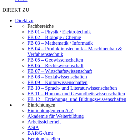
DIREKT ZU
Direkt zu
Fachbereiche
FB 01 – Physik / Elektrotechnik
FB 02 – Biologie / Chemie
FB 03 – Mathematik / Informatik
FB 04 – Produktionstechnik – Maschinenbau &
Verfahrenstechnik
FB 05 – Geowissenschaften
FB 06 – Rechtswissenschaft
FB 07 – Wirtschaftswissenschaft
FB 08 – Sozialwissenschaften
FB 09 – Kulturwissenschaften
FB 10 – Sprach- und Literaturwissenschaften
FB 11 – Human- und Gesundheitswissenschaften
FB 12 – Erziehungs- und Bildungswissenschaften
Einrichtungen
Einrichtungen von A-Z
Akademie für Weiterbildung
Arbeitssicherheit
AStA
BAföG-Amt
Beratungsstellen