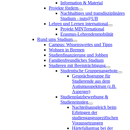
Information & Material
Projekte fördern
Nachhaltiges und transdisziplinäres
Studium - nuts@UB
Lehren und Lernen international
Projekt MINTernational
Erasmus-Lehrendenmobilität
Rund ums Studium
Campus: Wissenswertes und Tipps
Wohnen in Bremen
Studienfinanzierung und Jobben
Familienfreundliches Studium
Studieren mit Beeinträchtigung
Studentische Gruppenangebote
Gesprächsgruppe für
Studierende aus dem
Autismusspektrum (z.B.
Asperger)
Studienplatzbewerbung &
Studieneinstieg
Nachteilsausgleich beim
Erbringen der
studiengangsspezifischen
Voraussetzungen
Härtefallantrag bei der