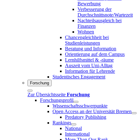
Bewerbung
Verbesserung der
Durchschnittsnote/Wartezeit
Nachteilsausgleich bei
Finanzen
Wohnen
Chancengleichheit bei
Studienleistungen
Beratung und Information
Orientierung auf dem Campus
Lernhilfsmittel & -räume
Auszeit vom Uni-Alltag
Information für Lehrende
Studentisches Engagement
Forschung
Zur Übersichtsseite
Forschung
Forschungsprofil
Wissenschaftsschwerpunkte
Open Access an der Universität Bremen
Predatory Publishing
Rankings
National
International
More Than Our Rank