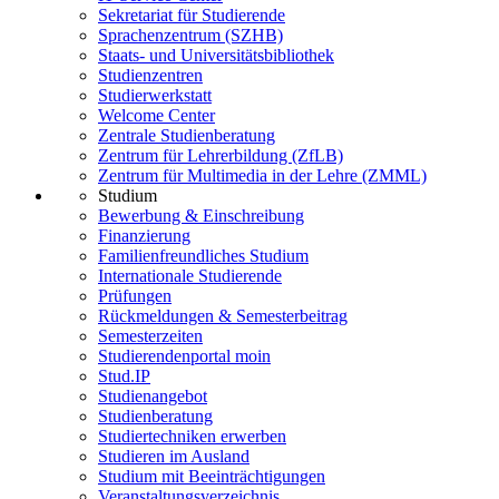
Sekretariat für Studierende
Sprachenzentrum (SZHB)
Staats- und Universitätsbibliothek
Studienzentren
Studierwerkstatt
Welcome Center
Zentrale Studienberatung
Zentrum für Lehrerbildung (ZfLB)
Zentrum für Multimedia in der Lehre (ZMML)
Studium
Bewerbung & Einschreibung
Finanzierung
Familienfreundliches Studium
Internationale Studierende
Prüfungen
Rückmeldungen & Semesterbeitrag
Semesterzeiten
Studierendenportal moin
Stud.IP
Studienangebot
Studienberatung
Studiertechniken erwerben
Studieren im Ausland
Studium mit Beeinträchtigungen
Veranstaltungsverzeichnis