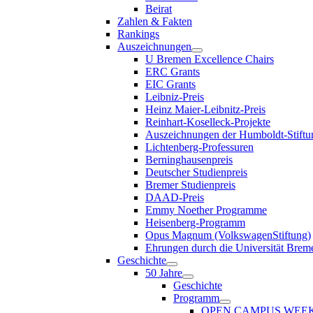
Beirat
Zahlen & Fakten
Rankings
Auszeichnungen
U Bremen Excellence Chairs
ERC Grants
EIC Grants
Leibniz-Preis
Heinz Maier-Leibnitz-Preis
Reinhart-Koselleck-Projekte
Auszeichnungen der Humboldt-Stiftu
Lichtenberg-Professuren
Berninghausenpreis
Deutscher Studienpreis
Bremer Studienpreis
DAAD-Preis
Emmy Noether Programme
Heisenberg-Programm
Opus Magnum (VolkswagenStiftung)
Ehrungen durch die Universität Brem
Geschichte
50 Jahre
Geschichte
Programm
OPEN CAMPUS WEE