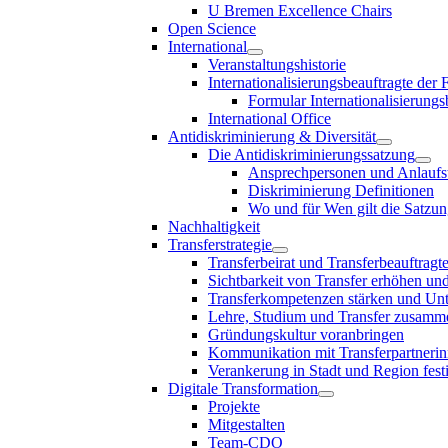
U Bremen Excellence Chairs
Open Science
International
Veranstaltungshistorie
Internationalisierungsbeauftragte der
Formular Internationalisierungs
International Office
Antidiskriminierung & Diversität
Die Antidiskriminierungssatzung
Ansprechpersonen und Anlaufst
Diskriminierung Definitionen
Wo und für Wen gilt die Satzu
Nachhaltigkeit
Transferstrategie
Transferbeirat und Transferbeauftragt
Sichtbarkeit von Transfer erhöhen un
Transferkompetenzen stärken und Unte
Lehre, Studium und Transfer zusam
Gründungskultur voranbringen
Kommunikation mit Transferpartnerinn
Verankerung in Stadt und Region fest
Digitale Transformation
Projekte
Mitgestalten
Team-CDO