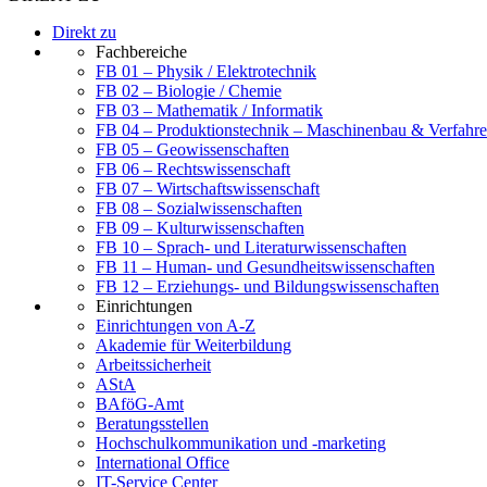
Direkt zu
Fachbereiche
FB 01 – Physik / Elektrotechnik
FB 02 – Biologie / Chemie
FB 03 – Mathematik / Informatik
FB 04 – Produktionstechnik – Maschinenbau & Verfahre
FB 05 – Geowissenschaften
FB 06 – Rechtswissenschaft
FB 07 – Wirtschaftswissenschaft
FB 08 – Sozialwissenschaften
FB 09 – Kulturwissenschaften
FB 10 – Sprach- und Literaturwissenschaften
FB 11 – Human- und Gesundheitswissenschaften
FB 12 – Erziehungs- und Bildungswissenschaften
Einrichtungen
Einrichtungen von A-Z
Akademie für Weiterbildung
Arbeitssicherheit
AStA
BAföG-Amt
Beratungsstellen
Hochschulkommunikation und -marketing
International Office
IT-Service Center