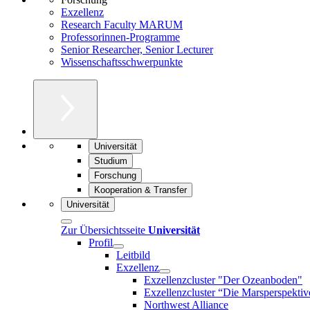
Exzellenz
Research Faculty MARUM
Professorinnen-Programme
Senior Researcher, Senior Lecturer
Wissenschaftsschwerpunkte
Universität
Studium
Forschung
Kooperation & Transfer
Universität
Zur Übersichtsseite
Universität
Profil
Leitbild
Exzellenz
Exzellenzcluster "Der Ozeanboden"
Exzellenzcluster “Die Marsperspektiv
Northwest Alliance