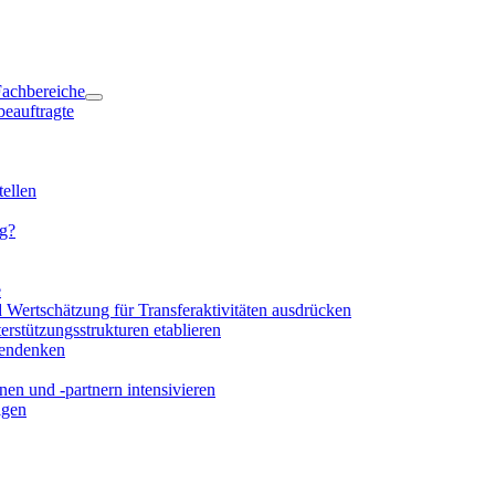
 Fachbereiche
beauftragte
ellen
ng?
e
d Wertschätzung für Transferaktivitäten ausdrücken
rstützungsstrukturen etablieren
mendenken
en und -partnern intensivieren
igen