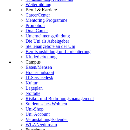
Weiterbildung
Beruf & Karriere
CareerCenter
Mentoring-Programme
Promotion
Dual Career
Unternehmensgründung
Die Uni als Arbeitgeber
Stellenangebote an der Uni
Berufsausbildung und -orientierung
Kinderbetreuung
Campus
Essen/Mensen
Hochschulsport
IT-Servicedesk
Kultur
Lageplan
Notfälle
Risiko- und Bedrohungsmanagement
Studentisches Wohnen
Uni-Shop
Uni-Account
Veranstaltungskalender
WLAN/eduroam
Forschung