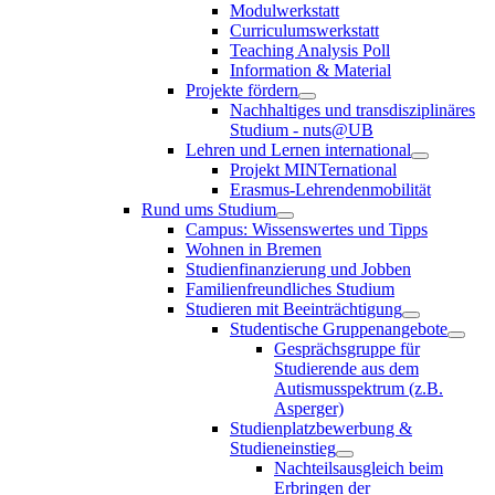
Modulwerkstatt
Curriculumswerkstatt
Teaching Analysis Poll
Information & Material
Projekte fördern
Nachhaltiges und transdisziplinäres
Studium - nuts@UB
Lehren und Lernen international
Projekt MINTernational
Erasmus-Lehrendenmobilität
Rund ums Studium
Campus: Wissenswertes und Tipps
Wohnen in Bremen
Studienfinanzierung und Jobben
Familienfreundliches Studium
Studieren mit Beeinträchtigung
Studentische Gruppenangebote
Gesprächsgruppe für
Studierende aus dem
Autismusspektrum (z.B.
Asperger)
Studienplatzbewerbung &
Studieneinstieg
Nachteilsausgleich beim
Erbringen der