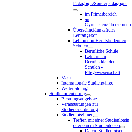
Pädagogik/Sonderpädagogik
im Primarbereich
an
Gymnasien/Oberschulen
Überschneidungsfreies
Lehrangebot
Lehramt an Berufsbildenden
Schulen
Berufliche Schule
Lehramt an
Berufsbildenden
Schulen -
Pflegewissenschaft
Master
Internationale Studiengänge
Weiterbildung
Studienorientierung
Beratungsangebote
Veranstaltungen zur
Studienorientierung
Studienlots:innen
Treffen mit einer Studienlotsin
oder einem Studienlotsen
Daten_Studienlotsen