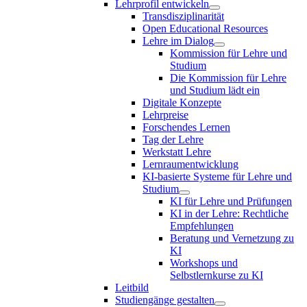
Lehrprofil entwickeln
Transdisziplinarität
Open Educational Resources
Lehre im Dialog
Kommission für Lehre und
Studium
Die Kommission für Lehre
und Studium lädt ein
Digitale Konzepte
Lehrpreise
Forschendes Lernen
Tag der Lehre
Werkstatt Lehre
Lernraumentwicklung
KI-basierte Systeme für Lehre und
Studium
KI für Lehre und Prüfungen
KI in der Lehre: Rechtliche
Empfehlungen
Beratung und Vernetzung zu
KI
Workshops und
Selbstlernkurse zu KI
Leitbild
Studiengänge gestalten