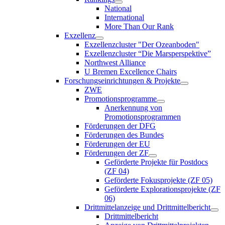
National
International
More Than Our Rank
Exzellenz
Exzellenzcluster "Der Ozeanboden"
Exzellenzcluster “Die Marsperspektive”
Northwest Alliance
U Bremen Excellence Chairs
Forschungseinrichtungen & Projekte
ZWE
Promotionsprogramme
Anerkennung von
Promotionsprogrammen
Förderungen der DFG
Förderungen des Bundes
Förderungen der EU
Förderungen der ZF
Geförderte Projekte für Postdocs
(ZF 04)
Geförderte Fokusprojekte (ZF 05)
Geförderte Explorationsprojekte (ZF
06)
Drittmittelanzeige und Drittmittelbericht
Drittmittelbericht