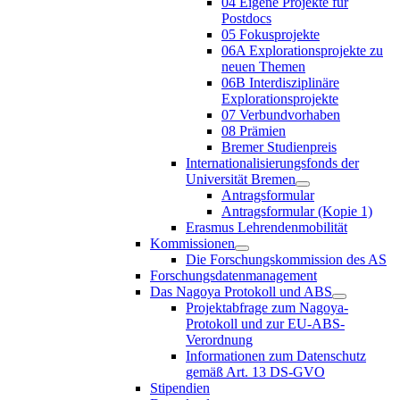
04 Eigene Projekte für
Postdocs
05 Fokusprojekte
06A Explorationsprojekte zu
neuen Themen
06B Interdisziplinäre
Explorationsprojekte
07 Verbundvorhaben
08 Prämien
Bremer Studienpreis
Internationalisierungsfonds der
Universität Bremen
Antragsformular
Antragsformular (Kopie 1)
Erasmus Lehrendenmobilität
Kommissionen
Die Forschungskommission des AS
Forschungsdatenmanagement
Das Nagoya Protokoll und ABS
Projektabfrage zum Nagoya-
Protokoll und zur EU-ABS-
Verordnung
Informationen zum Datenschutz
gemäß Art. 13 DS-GVO
Stipendien