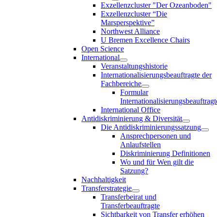
Exzellenzcluster "Der Ozeanboden"
Exzellenzcluster “Die
Marsperspektive”
Northwest Alliance
U Bremen Excellence Chairs
Open Science
International
Veranstaltungshistorie
Internationalisierungsbeauftragte der
Fachbereiche
Formular
Internationalisierungsbeauftragt
International Office
Antidiskriminierung & Diversität
Die Antidiskriminierungssatzung
Ansprechpersonen und
Anlaufstellen
Diskriminierung Definitionen
Wo und für Wen gilt die
Satzung?
Nachhaltigkeit
Transferstrategie
Transferbeirat und
Transferbeauftragte
Sichtbarkeit von Transfer erhöhen