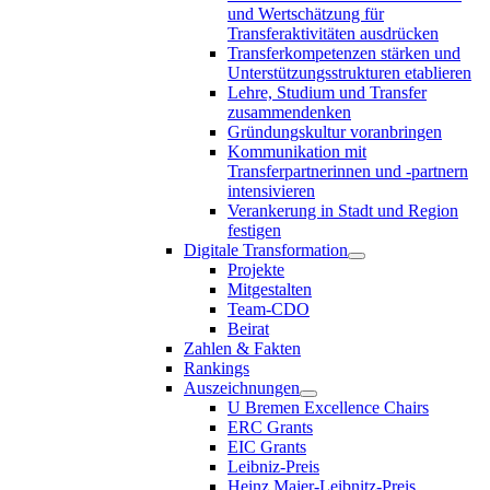
und Wertschätzung für
Transferaktivitäten ausdrücken
Transferkompetenzen stärken und
Unterstützungsstrukturen etablieren
Lehre, Studium und Transfer
zusammendenken
Gründungskultur voranbringen
Kommunikation mit
Transferpartnerinnen und -partnern
intensivieren
Verankerung in Stadt und Region
festigen
Digitale Transformation
Projekte
Mitgestalten
Team-CDO
Beirat
Zahlen & Fakten
Rankings
Auszeichnungen
U Bremen Excellence Chairs
ERC Grants
EIC Grants
Leibniz-Preis
Heinz Maier-Leibnitz-Preis