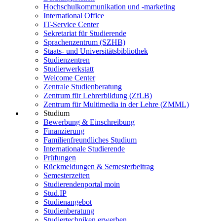
Hochschulkommunikation und -marketing
International Office
IT-Service Center
Sekretariat für Studierende
Sprachenzentrum (SZHB)
Staats- und Universitätsbibliothek
Studienzentren
Studierwerkstatt
Welcome Center
Zentrale Studienberatung
Zentrum für Lehrerbildung (ZfLB)
Zentrum für Multimedia in der Lehre (ZMML)
Studium
Bewerbung & Einschreibung
Finanzierung
Familienfreundliches Studium
Internationale Studierende
Prüfungen
Rückmeldungen & Semesterbeitrag
Semesterzeiten
Studierendenportal moin
Stud.IP
Studienangebot
Studienberatung
Studiertechniken erwerben