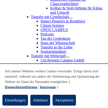
Chancengleichheit
Kellner & Stoll-Stiftung für Klima
und Umwelt
Transfer mit Gesellschaft
Impact Pioneers in Residence
Citizen Science
OPEN CAMPUS
Podcasts
Tag des Gedenkens
Haus der Wissenschaft
Transfer in der Lehre
Seniorenstudium
Transfer mit Wirtschaft
Uni Bremen Campus GmbH
Erfindungen und Schutzrechte
Partnerschaften und Beteiligungen
Auf unserer Webseite werden Cookies verwendet. Einige davon sind
Recruiting an der Universität Bremen
essentiell, während uns andere die Verbesserung und Optimierung der
Weiterbildung an der Universität Bremen
Transfer mit Schule
Website im Sinne der Nutzenden ermöglichen. (
Schülerinnen und Schüler
Datenschutzerklärung
|
Impressum
)
MINT-Schnupperstudium
Schulklassen
Lehrkräfte
Einstellungen
Ablehnen
Akzeptieren
Gründungsunterstützung
UniTransfer - Servicestelle für Transferaktivitäten