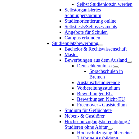
Selbst Studienlots:in werden
Selbstorganisiertes
Schnupperstudium
Studienorientierung online
Selbsttests/Selfassessments
Angebote für Schulen
Campus erkunden
Studienplatzbewerbung
Bachelor & Rechtswissenschaft
Master
Bewerbungen aus dem Ausland
Deutschkenntnisse
Sprachschulen in
Bremen
Austauschstudierende
Vorbereitungsstudium
Bewerbungen EU
Bewerbungen Nicht-EU
Freemover - Gaststudium
Studium für Geflüchtete
Neben- & Gasthörer
Hochschulzugangsberechtigung /
Studieren ohne Abitur
Hochschulzugang über eine
3-jährige Ausbildung