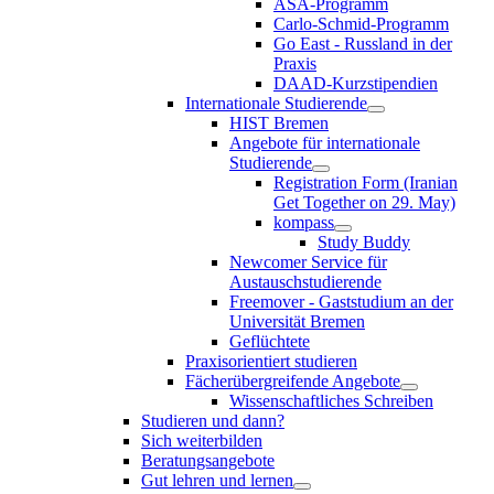
ASA-Programm
Carlo-Schmid-Programm
Go East - Russland in der
Praxis
DAAD-Kurzstipendien
Internationale Studierende
HIST Bremen
Angebote für internationale
Studierende
Registration Form (Iranian
Get Together on 29. May)
kompass
Study Buddy
Newcomer Service für
Austauschstudierende
Freemover - Gaststudium an der
Universität Bremen
Geflüchtete
Praxisorientiert studieren
Fächerübergreifende Angebote
Wissenschaftliches Schreiben
Studieren und dann?
Sich weiterbilden
Beratungsangebote
Gut lehren und lernen