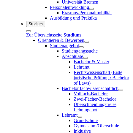
Universität Bremen
Personalentwicklung
Erasmus-Personalmobilität
Ausbildung und Praktika
Studium
Zur Übersichtsseite
Studium
Orientieren & Bewerben
Studienangebot
Studiengangssuche
Abschlüsse
Bachelor & Master
Lehramt
Rechtswissenschaft (Erste
juristische Prüfung / Bachelor
of Laws)
Bachelor fachwissenschaftlich
Vollfach-Bachelor
Zwei-Fächer-Bachelor
Überschneidungsfreies
Lehrangebot
Lehramt
Grundschule
Gymnasium/Oberschule
Inklusive