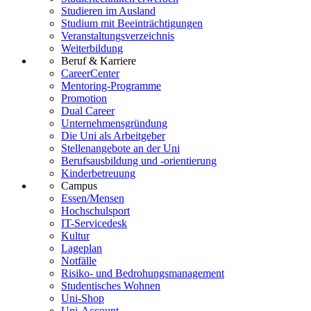
Studieren im Ausland
Studium mit Beeinträchtigungen
Veranstaltungsverzeichnis
Weiterbildung
Beruf & Karriere
CareerCenter
Mentoring-Programme
Promotion
Dual Career
Unternehmensgründung
Die Uni als Arbeitgeber
Stellenangebote an der Uni
Berufsausbildung und -orientierung
Kinderbetreuung
Campus
Essen/Mensen
Hochschulsport
IT-Servicedesk
Kultur
Lageplan
Notfälle
Risiko- und Bedrohungsmanagement
Studentisches Wohnen
Uni-Shop
Uni-Account