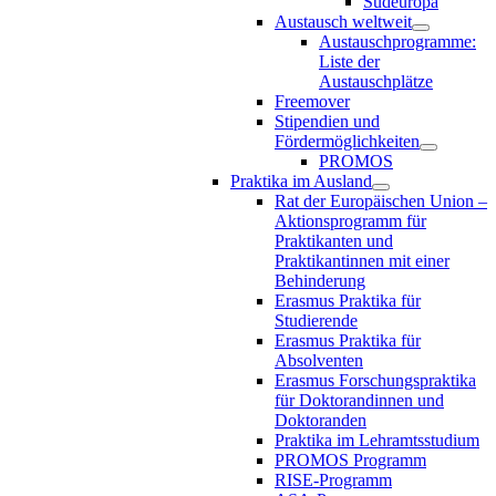
Südeuropa
Austausch weltweit
Austauschprogramme:
Liste der
Austauschplätze
Freemover
Stipendien und
Fördermöglichkeiten
PROMOS
Praktika im Ausland
Rat der Europäischen Union –
Aktionsprogramm für
Praktikanten und
Praktikantinnen mit einer
Behinderung
Erasmus Praktika für
Studierende
Erasmus Praktika für
Absolventen
Erasmus Forschungspraktika
für Doktorandinnen und
Doktoranden
Praktika im Lehramtsstudium
PROMOS Programm
RISE-Programm