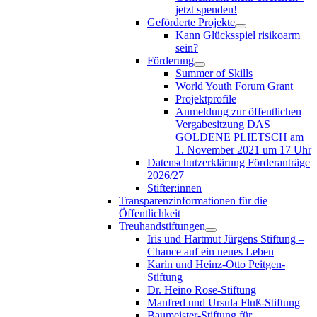
jetzt spenden!
Geförderte Projekte
Kann Glücksspiel risikoarm
sein?
Förderung
Summer of Skills
World Youth Forum Grant
Projektprofile
Anmeldung zur öffentlichen
Vergabesitzung DAS
GOLDENE PLIETSCH am
1. November 2021 um 17 Uhr
Datenschutzerklärung Förderanträge
2026/27
Stifter:innen
Transparenzinformationen für die
Öffentlichkeit
Treuhandstiftungen
Iris und Hartmut Jürgens Stiftung –
Chance auf ein neues Leben
Karin und Heinz-Otto Peitgen-
Stiftung
Dr. Heino Rose-Stiftung
Manfred und Ursula Fluß-Stiftung
Baumeister-Stiftung für