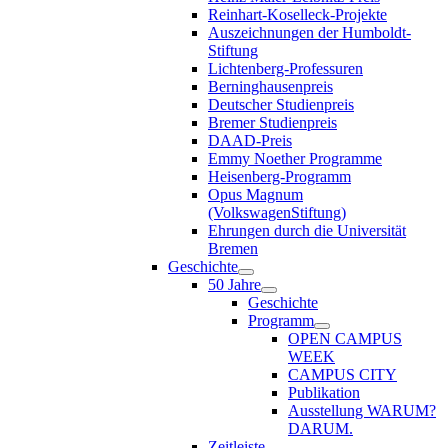
Reinhart-Koselleck-Projekte
Auszeichnungen der Humboldt-
Stiftung
Lichtenberg-Professuren
Berninghausenpreis
Deutscher Studienpreis
Bremer Studienpreis
DAAD-Preis
Emmy Noether Programme
Heisenberg-Programm
Opus Magnum
(VolkswagenStiftung)
Ehrungen durch die Universität
Bremen
Geschichte
50 Jahre
Geschichte
Programm
OPEN CAMPUS
WEEK
CAMPUS CITY
Publikation
Ausstellung WARUM?
DARUM.
Zeitleiste