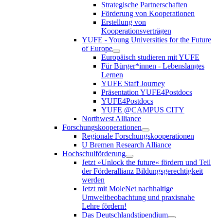
Strategische Partnerschaften
Förderung von Kooperationen
Erstellung von
Kooperationsverträgen
YUFE - Young Universities for the Future
of Europe
Europäisch studieren mit YUFE
Für Bürger*innen - Lebenslanges
Lernen
YUFE Staff Journey
Präsentation YUFE4Postdocs
YUFE4Postdocs
YUFE @CAMPUS CITY
Northwest Alliance
Forschungskooperationen
Regionale Forschungskooperationen
U Bremen Research Alliance
Hochschulförderung
Jetzt »Unlock the future« fördern und Teil
der Förderallianz Bildungsgerechtigkeit
werden
Jetzt mit MoleNet nachhaltige
Umweltbeobachtung und praxisnahe
Lehre fördern!
Das Deutschlandstipendium