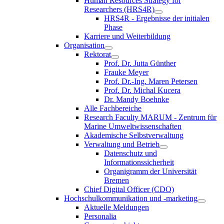
Human Resources Strategy for
Researchers (HRS4R)
HRS4R - Ergebnisse der initialen
Phase
Karriere und Weiterbildung
Organisation
Rektorat
Prof. Dr. Jutta Günther
Frauke Meyer
Prof. Dr.-Ing. Maren Petersen
Prof. Dr. Michal Kucera
Dr. Mandy Boehnke
Alle Fachbereiche
Research Faculty MARUM - Zentrum für
Marine Umweltwissenschaften
Akademische Selbstverwaltung
Verwaltung und Betrieb
Datenschutz und
Informationssicherheit
Organigramm der Universität
Bremen
Chief Digital Officer (CDO)
Hochschulkommunikation und -marketing
Aktuelle Meldungen
Personalia