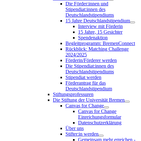
Die Förder:innen und
Stipendiat:innen des
Deutschlandstipendiums
15 Jahre Deutschlandstipendium
Interview mit Förderin
15 Jahre, 15 Gesichter
Spendenaktion
Begleitprogramm: BremenConnect
Rückblick: Matching Challenge
2024/2025
Förderin/Förderer werden
Die Stipendiat:innen des
Deutschlandstipendiums
Stipendiat werden
Förderantrag für das
Deutschlandstipendium
Stiftungsprofessuren
Die Stiftung der Universität Bremen
Canvas for Change
Canvas for Change
Einreichungsformular
Datenschutzerklärung
Über uns
Stifter:in werden
Gemeinsam mehr erreichen -