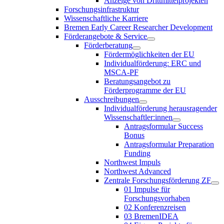
Anzeige von Drittmittelprojekten
Forschungsinfrastruktur
Wissenschaftliche Karriere
Bremen Early Career Researcher Development
Förderangebote & Service
Förderberatung
Fördermöglichkeiten der EU
Individualförderung: ERC und
MSCA-PF
Beratungsangebot zu
Förderprogramme der EU
Ausschreibungen
Individualförderung herausragender
Wissenschaftler:innen
Antragsformular Success
Bonus
Antragsformular Preparation
Funding
Northwest Impuls
Northwest Advanced
Zentrale Forschungsförderung ZF
01 Impulse für
Forschungsvorhaben
02 Konferenzreisen
03 BremenIDEA