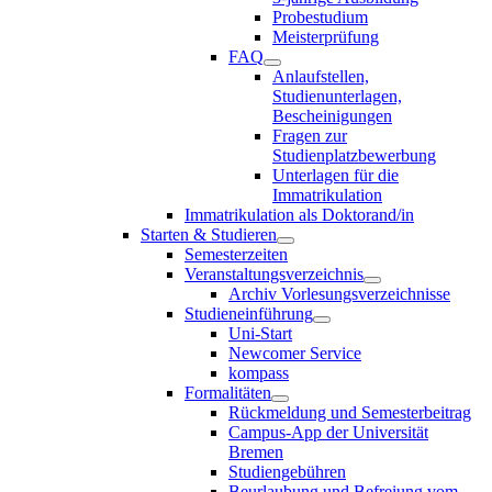
Probestudium
Meisterprüfung
FAQ
Anlaufstellen,
Studienunterlagen,
Bescheinigungen
Fragen zur
Studienplatzbewerbung
Unterlagen für die
Immatrikulation
Immatrikulation als Doktorand/in
Starten & Studieren
Semesterzeiten
Veranstaltungsverzeichnis
Archiv Vorlesungsverzeichnisse
Studieneinführung
Uni-Start
Newcomer Service
kompass
Formalitäten
Rückmeldung und Semesterbeitrag
Campus-App der Universität
Bremen
Studiengebühren
Beurlaubung und Befreiung vom