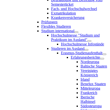
Semesterticket
Fach- und Hochschulwechsel
Exmatrikulation
Krankenversicherung
Prüfungen
Flexibles Studieren
Studium international
Hochschulmesse "Studium und
Praktikum im Ausland"
Hochschulmesse Infostände
Studieren im Ausland
Erasmus-Studienaufenthalt
Erfahrungsberichte
Nordeuropa
Baltische Staaten
Vereinigtes
Königreich
Irland
Benelux Staaten
Mitteleuropa
Frankreich
Iberische
Halbinsel
Südosteuropa