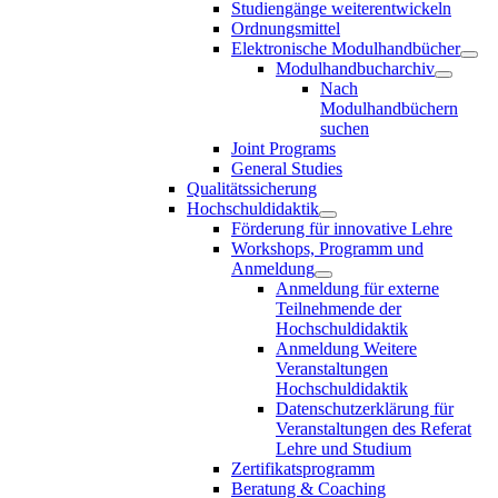
Studiengänge weiterentwickeln
Ordnungsmittel
Elektronische Modulhandbücher
Modulhandbucharchiv
Nach
Modulhandbüchern
suchen
Joint Programs
General Studies
Qualitätssicherung
Hochschuldidaktik
Förderung für innovative Lehre
Workshops, Programm und
Anmeldung
Anmeldung für externe
Teilnehmende der
Hochschuldidaktik
Anmeldung Weitere
Veranstaltungen
Hochschuldidaktik
Datenschutzerklärung für
Veranstaltungen des Referat
Lehre und Studium
Zertifikatsprogramm
Beratung & Coaching