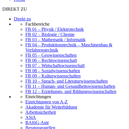
DIREKT ZU
Direkt zu
Fachbereiche
FB 01 – Physik / Elektrotechnik
FB 02 – Biologie / Chemie
FB 03 – Mathematik / Informatik
FB 04 – Produktionstechnik – Maschinenbau &
Verfahrenstechnik
FB 05 – Geowissenschaften
FB 06 – Rechtswissenschaft
FB 07 – Wirtschaftswissenschaft
FB 08 – Sozialwissenschaften
FB 09 – Kulturwissenschaften
FB 10 – Sprach- und Literaturwissenschaften
FB 11 – Human- und Gesundheitswissenschaften
FB 12 – Erziehungs- und Bildungswissenschaften
Einrichtungen
Einrichtungen von A-Z
Akademie für Weiterbildung
Arbeitssicherheit
AStA
BAföG-Amt
Beratungsstellen