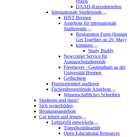
Praxis
DAAD-Kurzstipendien
Internationale Studierende
HIST Bremen
Angebote für internationale
Studierende
Registration Form (Iranian
Get Together on 29. May)
kompass
Study Buddy
Newcomer Service für
Austauschstudierende
Freemover - Gaststudium an der
Universität Bremen
Geflüchtete
Praxisorientiert studieren
Fächerübergreifende Angebote
Wissenschaftliches Schreiben
Studieren und dann?
Sich weiterbilden
Beratungsangebote
Gut lehren und lernen
Lehrprofil entwickeln
Transdisziplinarität
Open Educational Resources