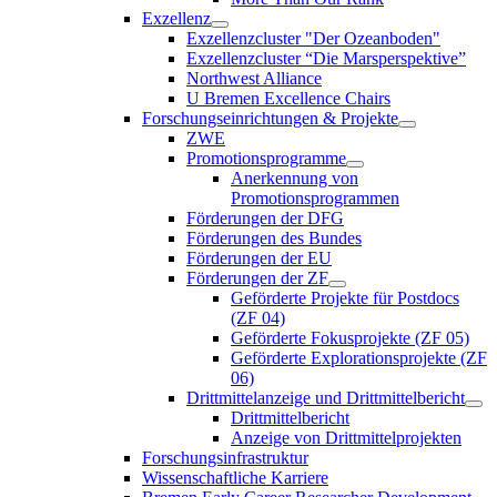
Exzellenz
Exzellenzcluster "Der Ozeanboden"
Exzellenzcluster “Die Marsperspektive”
Northwest Alliance
U Bremen Excellence Chairs
Forschungseinrichtungen & Projekte
ZWE
Promotionsprogramme
Anerkennung von
Promotionsprogrammen
Förderungen der DFG
Förderungen des Bundes
Förderungen der EU
Förderungen der ZF
Geförderte Projekte für Postdocs
(ZF 04)
Geförderte Fokusprojekte (ZF 05)
Geförderte Explorationsprojekte (ZF
06)
Drittmittelanzeige und Drittmittelbericht
Drittmittelbericht
Anzeige von Drittmittelprojekten
Forschungsinfrastruktur
Wissenschaftliche Karriere