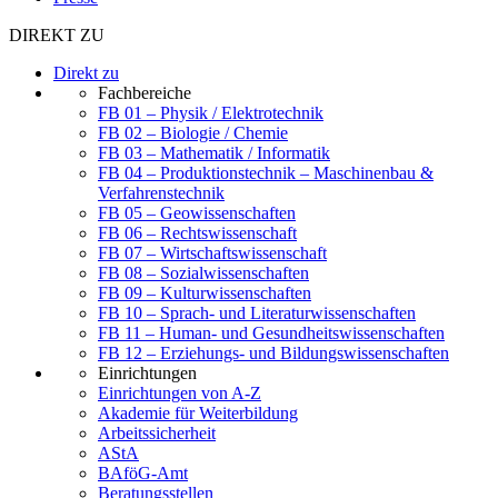
DIREKT ZU
Direkt zu
Fachbereiche
FB 01 – Physik / Elektrotechnik
FB 02 – Biologie / Chemie
FB 03 – Mathematik / Informatik
FB 04 – Produktionstechnik – Maschinenbau &
Verfahrenstechnik
FB 05 – Geowissenschaften
FB 06 – Rechtswissenschaft
FB 07 – Wirtschaftswissenschaft
FB 08 – Sozialwissenschaften
FB 09 – Kulturwissenschaften
FB 10 – Sprach- und Literaturwissenschaften
FB 11 – Human- und Gesundheitswissenschaften
FB 12 – Erziehungs- und Bildungswissenschaften
Einrichtungen
Einrichtungen von A-Z
Akademie für Weiterbildung
Arbeitssicherheit
AStA
BAföG-Amt
Beratungsstellen