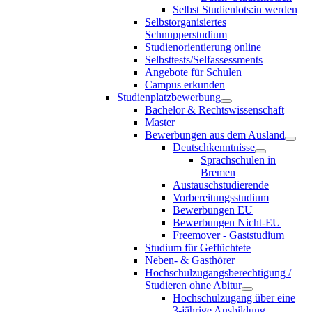
Selbst Studienlots:in werden
Selbstorganisiertes
Schnupperstudium
Studienorientierung online
Selbsttests/Selfassessments
Angebote für Schulen
Campus erkunden
Studienplatzbewerbung
Bachelor & Rechtswissenschaft
Master
Bewerbungen aus dem Ausland
Deutschkenntnisse
Sprachschulen in
Bremen
Austauschstudierende
Vorbereitungsstudium
Bewerbungen EU
Bewerbungen Nicht-EU
Freemover - Gaststudium
Studium für Geflüchtete
Neben- & Gasthörer
Hochschulzugangsberechtigung /
Studieren ohne Abitur
Hochschulzugang über eine
3-jährige Ausbildung