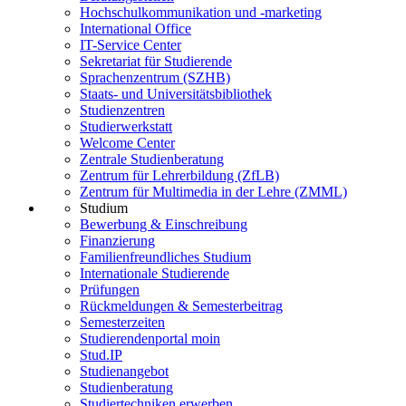
Hochschulkommunikation und -marketing
International Office
IT-Service Center
Sekretariat für Studierende
Sprachenzentrum (SZHB)
Staats- und Universitätsbibliothek
Studienzentren
Studierwerkstatt
Welcome Center
Zentrale Studienberatung
Zentrum für Lehrerbildung (ZfLB)
Zentrum für Multimedia in der Lehre (ZMML)
Studium
Bewerbung & Einschreibung
Finanzierung
Familienfreundliches Studium
Internationale Studierende
Prüfungen
Rückmeldungen & Semesterbeitrag
Semesterzeiten
Studierendenportal moin
Stud.IP
Studienangebot
Studienberatung
Studiertechniken erwerben