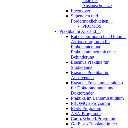
Liste der
Austauschplätze
Freemover
Stipendien und
Fördermöglichkeiten
PROMOS
Praktika im Ausland
Rat der Europäischen Union –
Aktionsprogramm für
Praktikanten und
Praktikantinnen mit einer
Behinderung
Erasmus Praktika für
Studierende
Erasmus Praktika für
Absolventen
Erasmus Forschungspraktika
für Doktorandinnen und
Doktoranden
Praktika im Lehramtsstudium
PROMOS Programm
RISE-Programm
ASA-Programm
Carlo-Schmid-Programm
Go East - Russland in der