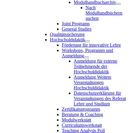
Modulhandbucharchiv
Nach
Modulhandbüchern
suchen
Joint Programs
General Studies
Qualitätssicherung
Hochschuldidaktik
Förderung für innovative Lehre
Workshops, Programm und
Anmeldung
Anmeldung für externe
Teilnehmende der
Hochschuldidaktik
Anmeldung Weitere
Veranstaltungen
Hochschuldidaktik
Datenschutzerklärung für
Veranstaltungen des Referat
Lehre und Studium
Zertifikatsprogramm
Beratung & Coaching
Modulwerkstatt
Curriculumswerkstatt
Teaching Analysis Poll