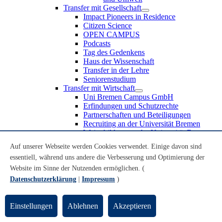
Transfer mit Gesellschaft
Impact Pioneers in Residence
Citizen Science
OPEN CAMPUS
Podcasts
Tag des Gedenkens
Haus der Wissenschaft
Transfer in der Lehre
Seniorenstudium
Transfer mit Wirtschaft
Uni Bremen Campus GmbH
Erfindungen und Schutzrechte
Partnerschaften und Beteiligungen
Recruiting an der Universität Bremen
Weiterbildung an der Universität Bremen
Transfer mit Schule
Auf unserer Webseite werden Cookies verwendet. Einige davon sind
Schülerinnen und Schüler
essentiell, während uns andere die Verbesserung und Optimierung der
MINT-Schnupperstudium
Schulklassen
Website im Sinne der Nutzenden ermöglichen. (
Lehrkräfte
Datenschutzerklärung
|
Impressum
)
Gründungsunterstützung
UniTransfer - Servicestelle für Transferaktivitäten
Einstellungen
Ablehnen
Akzeptieren
Transfermagazin der Universität Bremen
Transferpreis der Universität Bremen