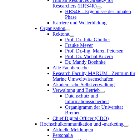
Human Resources Strategy for
Researchers (HRS4R)
HRS4R - Ergebnisse der initialen
Phase
Karriere und Weiterbildung
Organisation
Rektorat
Prof. Dr. Jutta Günther
Frauke Meyer
Prof. Dr.-Ing. Maren Petersen
Prof. Dr. Michal Kucera
Dr. Mandy Boehnke
Alle Fachbereiche
Research Faculty MARUM - Zentrum für
Marine Umweltwissenschaften
Akademische Selbstverwaltung
Verwaltung und Betrieb
Datenschutz und
Informationssicherheit
Organigramm der Universität
Bremen
Chief Digital Officer (CDO)
Hochschulkommunikation und -marketing
Aktuelle Meldungen
Personalia