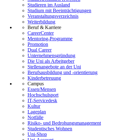
Studieren im Ausland
Studium mit Beeinträchtigungen
Veranstaltungsverzeichnis
Weiterbildung
Beruf & Karriere
CareerCenter
Mentoring-Programme
Promotion
Dual Career
Unternehmensgründung
Die Uni als Arbeitgeber
Stellenangebote an der Uni
Berufsausbildung und -orientierung
Kinderbetreuung
Campus
Essen/Mensen
Hochschulsport
IT-Servicedesk
Kultur
Lageplan
Notfälle
Risiko- und Bedrohungsmanagement
Studentisches Wohnen
Uni-Shop
Uni-Account