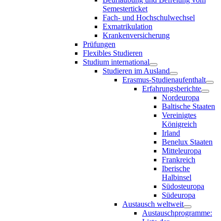
Semesterticket
Fach- und Hochschulwechsel
Exmatrikulation
Krankenversicherung
Prüfungen
Flexibles Studieren
Studium international
Studieren im Ausland
Erasmus-Studienaufenthalt
Erfahrungsberichte
Nordeuropa
Baltische Staaten
Vereinigtes
Königreich
Irland
Benelux Staaten
Mitteleuropa
Frankreich
Iberische
Halbinsel
Südosteuropa
Südeuropa
Austausch weltweit
Austauschprogramme: