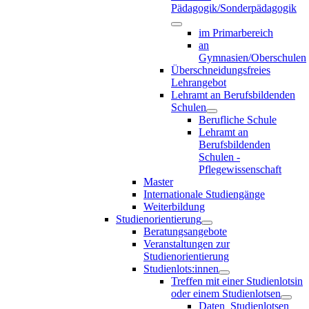
Pädagogik/Sonderpädagogik
im Primarbereich
an
Gymnasien/Oberschulen
Überschneidungsfreies
Lehrangebot
Lehramt an Berufsbildenden
Schulen
Berufliche Schule
Lehramt an
Berufsbildenden
Schulen -
Pflegewissenschaft
Master
Internationale Studiengänge
Weiterbildung
Studienorientierung
Beratungsangebote
Veranstaltungen zur
Studienorientierung
Studienlots:innen
Treffen mit einer Studienlotsin
oder einem Studienlotsen
Daten_Studienlotsen