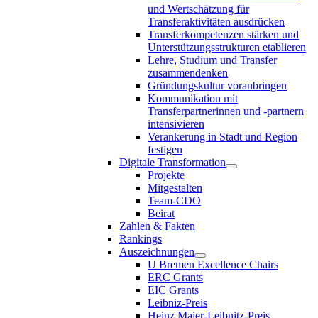
und Wertschätzung für
Transferaktivitäten ausdrücken
Transferkompetenzen stärken und
Unterstützungsstrukturen etablieren
Lehre, Studium und Transfer
zusammendenken
Gründungskultur voranbringen
Kommunikation mit
Transferpartnerinnen und -partnern
intensivieren
Verankerung in Stadt und Region
festigen
Digitale Transformation
Projekte
Mitgestalten
Team-CDO
Beirat
Zahlen & Fakten
Rankings
Auszeichnungen
U Bremen Excellence Chairs
ERC Grants
EIC Grants
Leibniz-Preis
Heinz Maier-Leibnitz-Preis