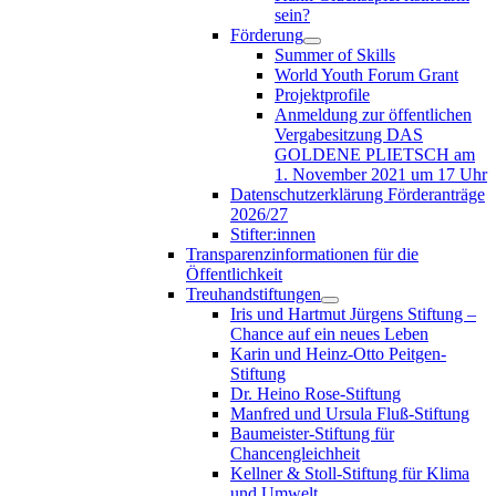
sein?
Förderung
Summer of Skills
World Youth Forum Grant
Projektprofile
Anmeldung zur öffentlichen
Vergabesitzung DAS
GOLDENE PLIETSCH am
1. November 2021 um 17 Uhr
Datenschutzerklärung Förderanträge
2026/27
Stifter:innen
Transparenzinformationen für die
Öffentlichkeit
Treuhandstiftungen
Iris und Hartmut Jürgens Stiftung –
Chance auf ein neues Leben
Karin und Heinz-Otto Peitgen-
Stiftung
Dr. Heino Rose-Stiftung
Manfred und Ursula Fluß-Stiftung
Baumeister-Stiftung für
Chancengleichheit
Kellner & Stoll-Stiftung für Klima
und Umwelt