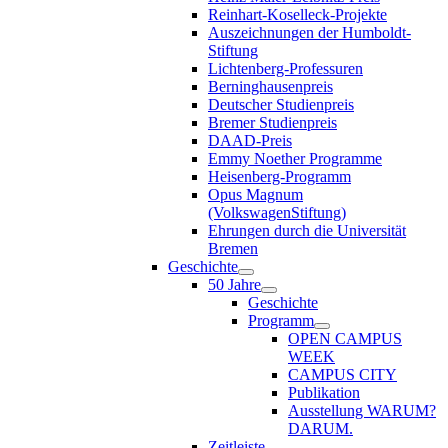
Reinhart-Koselleck-Projekte
Auszeichnungen der Humboldt-
Stiftung
Lichtenberg-Professuren
Berninghausenpreis
Deutscher Studienpreis
Bremer Studienpreis
DAAD-Preis
Emmy Noether Programme
Heisenberg-Programm
Opus Magnum
(VolkswagenStiftung)
Ehrungen durch die Universität
Bremen
Geschichte
50 Jahre
Geschichte
Programm
OPEN CAMPUS
WEEK
CAMPUS CITY
Publikation
Ausstellung WARUM?
DARUM.
Zeitleiste