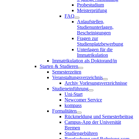
Probestudium
Meisterprüfung
FAQ
Anlaufstellen,
Studienunterlagen,
Bescheinigungen
Fragen zur
Studienplatzbewerbung
Unterlagen für die
Immatrikulation
Immatrikulation als Doktorand/in
Starten & Studieren
Semesterzeiten
Veranstaltungsverzeichnis
Archiv Vorlesungsverzeichnisse
Studieneinführung
Uni-Start
Newcomer Service
kompass
Formalitäten
Rückmeldung und Semesterbeitrag
Campus-App der Universität
Bremen
Studiengebühren
Beurlaubung und Befreiung vom