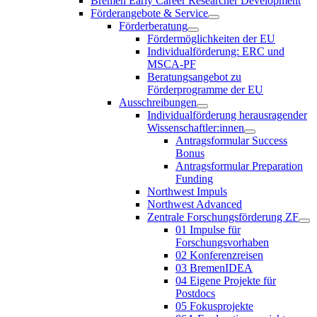
Bremen Early Career Researcher Development
Förderangebote & Service
Förderberatung
Fördermöglichkeiten der EU
Individualförderung: ERC und
MSCA-PF
Beratungsangebot zu
Förderprogramme der EU
Ausschreibungen
Individualförderung herausragender
Wissenschaftler:innen
Antragsformular Success
Bonus
Antragsformular Preparation
Funding
Northwest Impuls
Northwest Advanced
Zentrale Forschungsförderung ZF
01 Impulse für
Forschungsvorhaben
02 Konferenzreisen
03 BremenIDEA
04 Eigene Projekte für
Postdocs
05 Fokusprojekte