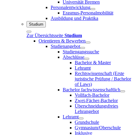
Universität Bremen
Personalentwicklung
Erasmus-Personalmobilität
Ausbildung und Praktika
Studium
Zur Übersichtsseite
Studium
Orientieren & Bewerben
Studienangebot
Studiengangssuche
Abschlüsse
Bachelor & Master
Lehramt
Rechtswissenschaft (Erste
juristische Prüfung / Bachelor
of Laws)
Bachelor fachwissenschaftlich
Vollfach-Bachelor
Zwei-Fächer-Bachelor
Überschneidungsfreies
Lehrangebot
Lehramt
Grundschule
Gymnasium/Oberschule
Inklusive