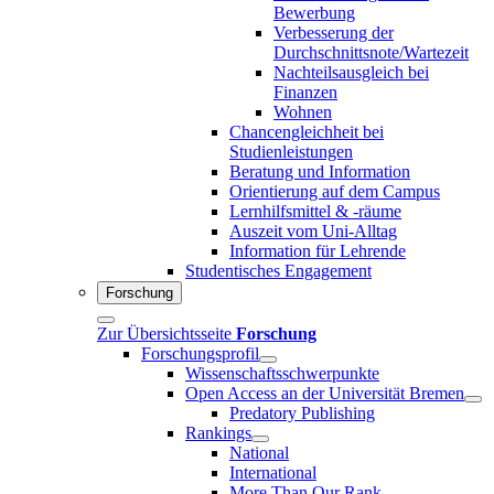
Bewerbung
Verbesserung der
Durchschnittsnote/Wartezeit
Nachteilsausgleich bei
Finanzen
Wohnen
Chancengleichheit bei
Studienleistungen
Beratung und Information
Orientierung auf dem Campus
Lernhilfsmittel & -räume
Auszeit vom Uni-Alltag
Information für Lehrende
Studentisches Engagement
Forschung
Zur Übersichtsseite
Forschung
Forschungsprofil
Wissenschaftsschwerpunkte
Open Access an der Universität Bremen
Predatory Publishing
Rankings
National
International
More Than Our Rank