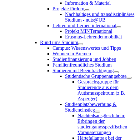
Information & Material
Projekte fördern
Nachhaltiges und transdisziplinäres
Studium - nuts@UB
Lehren und Lernen international
Projekt MINTernational
Erasmus-Lehrendenmobilität
Rund ums Studium
Campus: Wissenswertes und Tipps
Wohnen in Bremen
Studienfinanzierung und Jobben
Familienfreundliches Studium
Studieren mit Beeinträchtigung
Studentische Gruppenangebote
Gesprächsgruppe für
Studierende aus dem
Autismusspektrum (z.B.
Asperger)
Studienplatzbewerbung &
Studieneinstieg
Nachteilsausgleich beim
Erbringen der
studiengangsspezifischen
Voraussetzungen
Härtefallantrag bei der