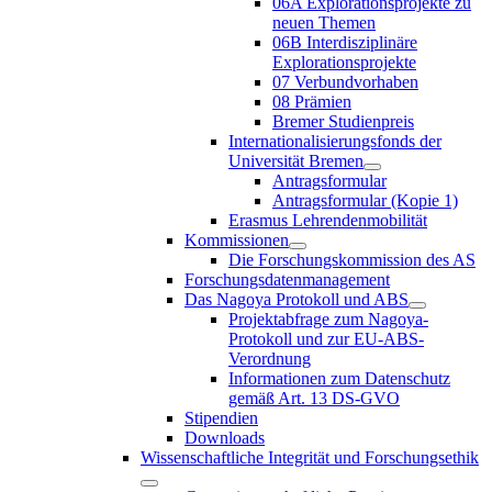
06A Explorationsprojekte zu
neuen Themen
06B Interdisziplinäre
Explorationsprojekte
07 Verbundvorhaben
08 Prämien
Bremer Studienpreis
Internationalisierungsfonds der
Universität Bremen
Antragsformular
Antragsformular (Kopie 1)
Erasmus Lehrendenmobilität
Kommissionen
Die Forschungskommission des AS
Forschungsdatenmanagement
Das Nagoya Protokoll und ABS
Projektabfrage zum Nagoya-
Protokoll und zur EU-ABS-
Verordnung
Informationen zum Datenschutz
gemäß Art. 13 DS-GVO
Stipendien
Downloads
Wissenschaftliche Integrität und Forschungsethik