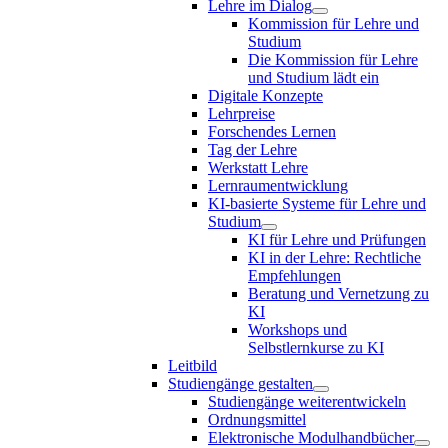
Lehre im Dialog
Kommission für Lehre und
Studium
Die Kommission für Lehre
und Studium lädt ein
Digitale Konzepte
Lehrpreise
Forschendes Lernen
Tag der Lehre
Werkstatt Lehre
Lernraumentwicklung
KI-basierte Systeme für Lehre und
Studium
KI für Lehre und Prüfungen
KI in der Lehre: Rechtliche
Empfehlungen
Beratung und Vernetzung zu
KI
Workshops und
Selbstlernkurse zu KI
Leitbild
Studiengänge gestalten
Studiengänge weiterentwickeln
Ordnungsmittel
Elektronische Modulhandbücher