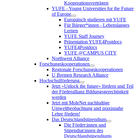
Kooperationsverträgen
YUFE - Young Universities for the Future
of Europe
Europäisch studieren mit YUFE
Für Bürger*innen - Lebenslanges
Lernen
YUFE Staff Journey
Präsentation YUFE4Postdocs
YUFE4Postdocs
YUFE @CAMPUS CITY
Northwest Alliance
Forschungskooperationen
Regionale Forschungskooperationen
U Bremen Research Alliance
Hochschulförderung
Jetzt »Unlock the future« fördern und Teil
der Förderallianz Bildungsgerechtigkeit
werden
Jetzt mit MoleNet nachhaltige
Umweltbeobachtung und praxisnahe
Lehre fördern!
Das Deutschlandstipendium
Die Förder:innen und
Stipendiat:innen des
Deutschlandstipendiums