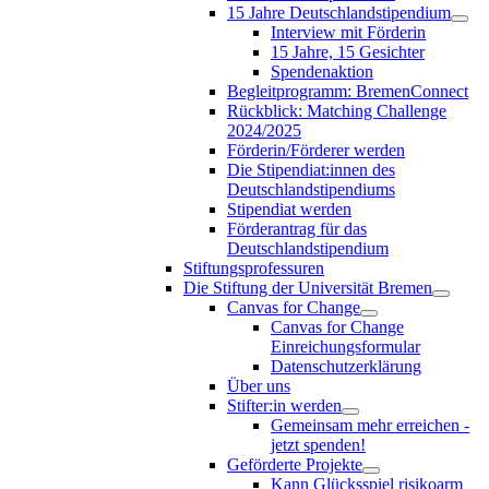
15 Jahre Deutschlandstipendium
Interview mit Förderin
15 Jahre, 15 Gesichter
Spendenaktion
Begleitprogramm: BremenConnect
Rückblick: Matching Challenge
2024/2025
Förderin/Förderer werden
Die Stipendiat:innen des
Deutschlandstipendiums
Stipendiat werden
Förderantrag für das
Deutschlandstipendium
Stiftungsprofessuren
Die Stiftung der Universität Bremen
Canvas for Change
Canvas for Change
Einreichungsformular
Datenschutzerklärung
Über uns
Stifter:in werden
Gemeinsam mehr erreichen -
jetzt spenden!
Geförderte Projekte
Kann Glücksspiel risikoarm