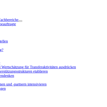
 Fachbereiche
beauftragte
ellen
ng?
e
d Wertschätzung für Transferaktivitäten ausdrücken
rstützungsstrukturen etablieren
mendenken
en und -partnern intensivieren
igen