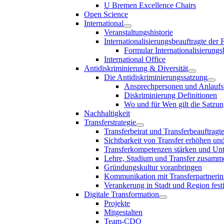
U Bremen Excellence Chairs
Open Science
International
Veranstaltungshistorie
Internationalisierungsbeauftragte der
Formular Internationalisierungs
International Office
Antidiskriminierung & Diversität
Die Antidiskriminierungssatzung
Ansprechpersonen und Anlaufst
Diskriminierung Definitionen
Wo und für Wen gilt die Satzu
Nachhaltigkeit
Transferstrategie
Transferbeirat und Transferbeauftragt
Sichtbarkeit von Transfer erhöhen un
Transferkompetenzen stärken und Unte
Lehre, Studium und Transfer zusam
Gründungskultur voranbringen
Kommunikation mit Transferpartnerinn
Verankerung in Stadt und Region fest
Digitale Transformation
Projekte
Mitgestalten
Team-CDO