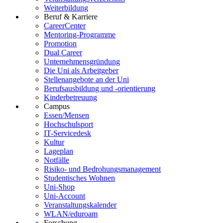
Weiterbildung
Beruf & Karriere
CareerCenter
Mentoring-Programme
Promotion
Dual Career
Unternehmensgründung
Die Uni als Arbeitgeber
Stellenangebote an der Uni
Berufsausbildung und -orientierung
Kinderbetreuung
Campus
Essen/Mensen
Hochschulsport
IT-Servicedesk
Kultur
Lageplan
Notfälle
Risiko- und Bedrohungsmanagement
Studentisches Wohnen
Uni-Shop
Uni-Account
Veranstaltungskalender
WLAN/eduroam
Forschung