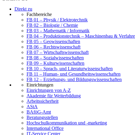
Direkt zu
Fachbereiche
FB 01 – Physik / Elektrotechnik
FB 02 – Biologie / Chemie
FB 03 – Mathematik / Informatik
FB 04 – Produktionstechnik – Maschinenbau & Verfahre
FB 05 – Geowissenschaften
FB 06 – Rechtswissenschaft
FB 07 – Wirtschaftswissenschaft
FB 08 – Sozialwissenschaften
FB 09 – Kulturwissenschaften
FB 10 – Sprach- und Literaturwissenschaften
FB 11 – Human- und Gesundheitswissenschaften
FB 12 – Erziehungs- und Bildungswissenschaften
Einrichtungen
Einrichtungen von A-Z
Akademie für Weiterbildung
Arbeitssicherheit
AStA
BAföG-Amt
Beratungsstellen
Hochschulkommunikation und -marketing
International Office
IT-Service Center