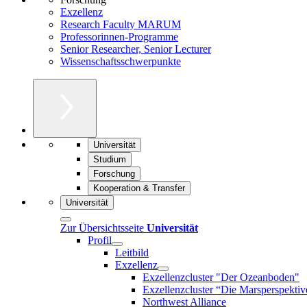
Exzellenz
Research Faculty MARUM
Professorinnen-Programme
Senior Researcher, Senior Lecturer
Wissenschaftsschwerpunkte
Universität
Studium
Forschung
Kooperation & Transfer
Universität
Zur Übersichtsseite
Universität
Profil
Leitbild
Exzellenz
Exzellenzcluster "Der Ozeanboden"
Exzellenzcluster “Die Marsperspektiv
Northwest Alliance