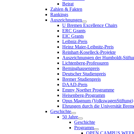
Beirat
Zahlen & Fakten
Rankings
Auszeichnungen
U Bremen Excellence Chairs
ERC Grants
EIC Grants
Leibniz-Preis
Heinz Maier-Leibnitz-Preis
Reinhart-Koselleck-Projekte
Auszeichnungen der Humboldt-Stiftu
Lichtenberg-Professuren
Berninghausenpreis
Deutscher Studienpreis
Bremer Studienpreis
DAAD-Preis
Emmy Noether Programme
Heisenberg-Programm
Opus Magnum (VolkswagenStiftung)
Ehrungen durch die Universität Brem
Geschichte
50 Jahre
Geschichte
Programm
OPEN CAMPUS WEE