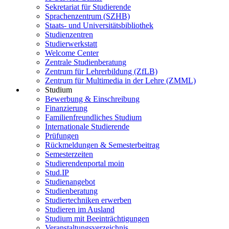
Sekretariat für Studierende
Sprachenzentrum (SZHB)
Staats- und Universitätsbibliothek
Studienzentren
Studierwerkstatt
Welcome Center
Zentrale Studienberatung
Zentrum für Lehrerbildung (ZfLB)
Zentrum für Multimedia in der Lehre (ZMML)
Studium
Bewerbung & Einschreibung
Finanzierung
Familienfreundliches Studium
Internationale Studierende
Prüfungen
Rückmeldungen & Semesterbeitrag
Semesterzeiten
Studierendenportal moin
Stud.IP
Studienangebot
Studienberatung
Studiertechniken erwerben
Studieren im Ausland
Studium mit Beeinträchtigungen
Veranstaltungsverzeichnis