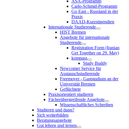
ASA-Programm
Carlo-Schmid-Programm
Go East - Russland in der
Praxis
DAAD-Kurzstipendien
Internationale Studierende
HIST Bremen
Angebote für internationale
Studierende
Registration Form (Iranian
Get Together on 29. May)
kompass
Study Buddy
Newcomer Service für
Austauschstudierende
Freemover - Gaststudium an der
Universität Bremen
Geflüchtete
Praxisorientiert studieren
Fächerübergreifende Angebote
Wissenschaftliches Schreiben
Studieren und dann?
Sich weiterbilden
Beratungsangebote
Gut lehren und lernen