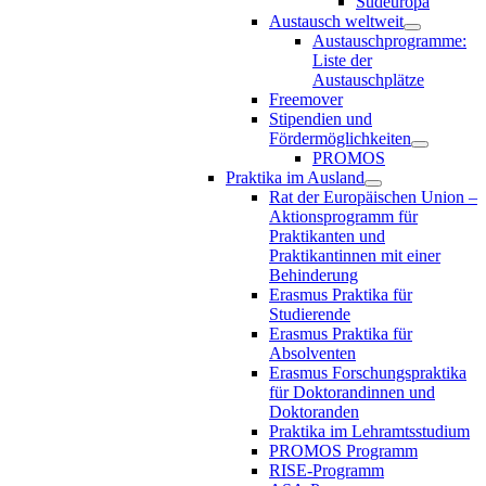
Südeuropa
Austausch weltweit
Austauschprogramme:
Liste der
Austauschplätze
Freemover
Stipendien und
Fördermöglichkeiten
PROMOS
Praktika im Ausland
Rat der Europäischen Union –
Aktionsprogramm für
Praktikanten und
Praktikantinnen mit einer
Behinderung
Erasmus Praktika für
Studierende
Erasmus Praktika für
Absolventen
Erasmus Forschungspraktika
für Doktorandinnen und
Doktoranden
Praktika im Lehramtsstudium
PROMOS Programm
RISE-Programm