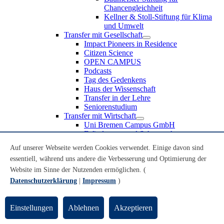
Chancengleichheit
Kellner & Stoll-Stiftung für Klima
und Umwelt
Transfer mit Gesellschaft
Impact Pioneers in Residence
Citizen Science
OPEN CAMPUS
Podcasts
Tag des Gedenkens
Haus der Wissenschaft
Transfer in der Lehre
Seniorenstudium
Transfer mit Wirtschaft
Uni Bremen Campus GmbH
Erfindungen und Schutzrechte
Partnerschaften und Beteiligungen
Auf unserer Webseite werden Cookies verwendet. Einige davon sind
Recruiting an der Universität Bremen
essentiell, während uns andere die Verbesserung und Optimierung der
Weiterbildung an der Universität Bremen
Transfer mit Schule
Website im Sinne der Nutzenden ermöglichen. (
Schülerinnen und Schüler
Datenschutzerklärung
|
Impressum
)
MINT-Schnupperstudium
Schulklassen
Lehrkräfte
Einstellungen
Ablehnen
Akzeptieren
Gründungsunterstützung
UniTransfer - Servicestelle für Transferaktivitäten