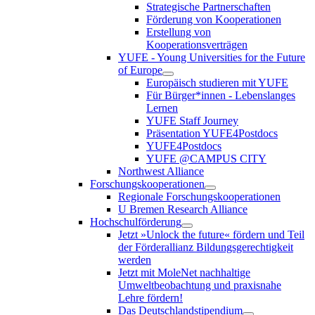
Strategische Partnerschaften
Förderung von Kooperationen
Erstellung von
Kooperationsverträgen
YUFE - Young Universities for the Future
of Europe
Europäisch studieren mit YUFE
Für Bürger*innen - Lebenslanges
Lernen
YUFE Staff Journey
Präsentation YUFE4Postdocs
YUFE4Postdocs
YUFE @CAMPUS CITY
Northwest Alliance
Forschungskooperationen
Regionale Forschungskooperationen
U Bremen Research Alliance
Hochschulförderung
Jetzt »Unlock the future« fördern und Teil
der Förderallianz Bildungsgerechtigkeit
werden
Jetzt mit MoleNet nachhaltige
Umweltbeobachtung und praxisnahe
Lehre fördern!
Das Deutschlandstipendium