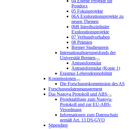
04 Eigene Projekte für
Postdocs
05 Fokusprojekte
06A Explorationsprojekte zu
neuen Themen
06B Interdisziplinäre
Explorationsprojekte
07 Verbundvorhaben
08 Prämien
Bremer Studienpreis
Internationalisierungsfonds der
Universität Bremen
Antragsformular
Antragsformular (Kopie 1)
Erasmus Lehrendenmobilität
Kommissionen
Die Forschungskommission des AS
Forschungsdatenmanagement
Das Nagoya Protokoll und ABS
Projektabfrage zum Nagoya-
Protokoll und zur EU-ABS-
Verordnung
Informationen zum Datenschutz
gemäß Art. 13 DS-GVO
Stipendien