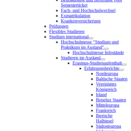
Semesterticket
Fach- und Hochschulwechsel
Exmatrikulation
Krankenversicherung
Prüfungen
Flexibles Studieren
Studium international
Hochschulmesse "Studium und
Praktikum im Ausland"
Hochschulmesse Infostände
Studieren im Ausland
Erasmus-Studienaufenthalt
Erfahrungsberichte
Nordeuropa
Baltische Staaten
Vereinigtes
Königreich
Irland
Benelux Staaten
Mitteleuropa
Frankreich
Iberische
Halbinsel
Südosteuropa