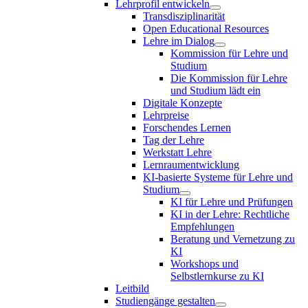
Lehrprofil entwickeln
Transdisziplinarität
Open Educational Resources
Lehre im Dialog
Kommission für Lehre und
Studium
Die Kommission für Lehre
und Studium lädt ein
Digitale Konzepte
Lehrpreise
Forschendes Lernen
Tag der Lehre
Werkstatt Lehre
Lernraumentwicklung
KI-basierte Systeme für Lehre und
Studium
KI für Lehre und Prüfungen
KI in der Lehre: Rechtliche
Empfehlungen
Beratung und Vernetzung zu
KI
Workshops und
Selbstlernkurse zu KI
Leitbild
Studiengänge gestalten