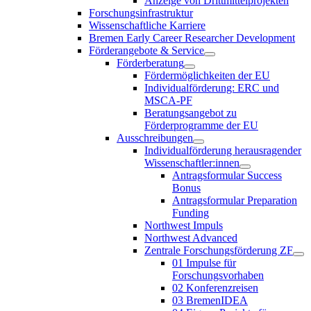
Anzeige von Drittmittelprojekten
Forschungsinfrastruktur
Wissenschaftliche Karriere
Bremen Early Career Researcher Development
Förderangebote & Service
Förderberatung
Fördermöglichkeiten der EU
Individualförderung: ERC und
MSCA-PF
Beratungsangebot zu
Förderprogramme der EU
Ausschreibungen
Individualförderung herausragender
Wissenschaftler:innen
Antragsformular Success
Bonus
Antragsformular Preparation
Funding
Northwest Impuls
Northwest Advanced
Zentrale Forschungsförderung ZF
01 Impulse für
Forschungsvorhaben
02 Konferenzreisen
03 BremenIDEA