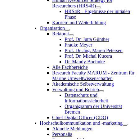
Human Resources Strategy for
Researchers (HRS4R)
HRS4R - Ergebnisse der initialen
Phase
Karriere und Weiterbildung
Organisation
Rektorat
Prof. Dr. Jutta Günther
Frauke Meyer
Prof. Dr.-Ing. Maren Petersen
Prof. Dr. Michal Kucera
Dr. Mandy Boehnke
Alle Fachbereiche
Research Faculty MARUM - Zentrum für
Marine Umweltwissenschaften
Akademische Selbstverwaltung
Verwaltung und Betrieb
Datenschutz und
Informationssicherheit
Organigramm der Universität
Bremen
Chief Digital Officer (CDO)
Hochschulkommunikation und -marketing
Aktuelle Meldungen
Personalia