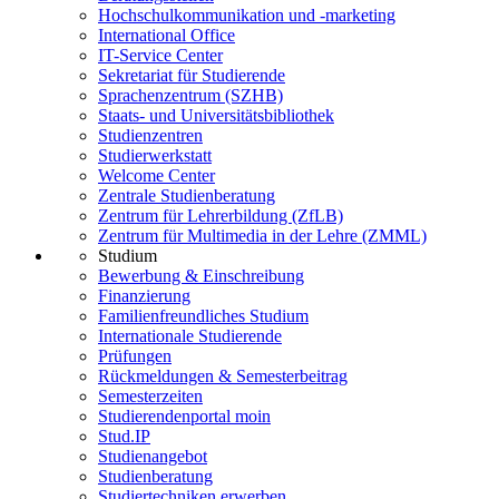
Hochschulkommunikation und -marketing
International Office
IT-Service Center
Sekretariat für Studierende
Sprachenzentrum (SZHB)
Staats- und Universitätsbibliothek
Studienzentren
Studierwerkstatt
Welcome Center
Zentrale Studienberatung
Zentrum für Lehrerbildung (ZfLB)
Zentrum für Multimedia in der Lehre (ZMML)
Studium
Bewerbung & Einschreibung
Finanzierung
Familienfreundliches Studium
Internationale Studierende
Prüfungen
Rückmeldungen & Semesterbeitrag
Semesterzeiten
Studierendenportal moin
Stud.IP
Studienangebot
Studienberatung
Studiertechniken erwerben