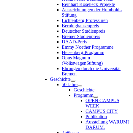
Reinhart-Koselleck-Projekte
Auszeichnungen der Humboldt-
Stiftung
Lichtenberg-Professuren
Berninghausenpreis
Deutscher Studienpreis
Bremer Studienpreis
DAAD-Preis
Emmy Noether Programme
Heisenberg-Programm
Opus Magnum
(VolkswagenStiftung)
Ehrungen durch die Universität
Bremen
Geschichte
50 Jahre
Geschichte
Programm
OPEN CAMPUS
WEEK
CAMPUS CITY
Publikation
Ausstellung WARUM?
DARUM.
Zeitleiste