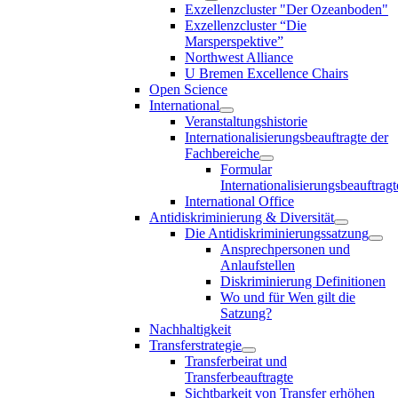
Exzellenzcluster "Der Ozeanboden"
Exzellenzcluster “Die
Marsperspektive”
Northwest Alliance
U Bremen Excellence Chairs
Open Science
International
Veranstaltungshistorie
Internationalisierungsbeauftragte der
Fachbereiche
Formular
Internationalisierungsbeauftragt
International Office
Antidiskriminierung & Diversität
Die Antidiskriminierungssatzung
Ansprechpersonen und
Anlaufstellen
Diskriminierung Definitionen
Wo und für Wen gilt die
Satzung?
Nachhaltigkeit
Transferstrategie
Transferbeirat und
Transferbeauftragte
Sichtbarkeit von Transfer erhöhen