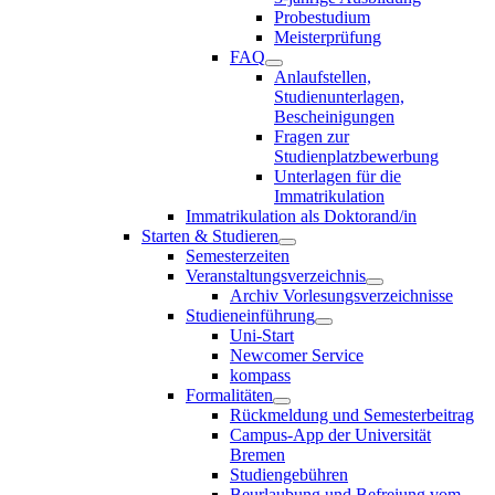
Probestudium
Meisterprüfung
FAQ
Anlaufstellen,
Studienunterlagen,
Bescheinigungen
Fragen zur
Studienplatzbewerbung
Unterlagen für die
Immatrikulation
Immatrikulation als Doktorand/in
Starten & Studieren
Semesterzeiten
Veranstaltungsverzeichnis
Archiv Vorlesungsverzeichnisse
Studieneinführung
Uni-Start
Newcomer Service
kompass
Formalitäten
Rückmeldung und Semesterbeitrag
Campus-App der Universität
Bremen
Studiengebühren
Beurlaubung und Befreiung vom