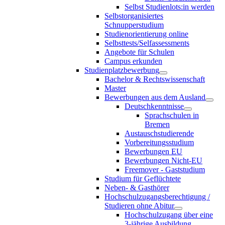
Selbst Studienlots:in werden
Selbstorganisiertes
Schnupperstudium
Studienorientierung online
Selbsttests/Selfassessments
Angebote für Schulen
Campus erkunden
Studienplatzbewerbung
Bachelor & Rechtswissenschaft
Master
Bewerbungen aus dem Ausland
Deutschkenntnisse
Sprachschulen in
Bremen
Austauschstudierende
Vorbereitungsstudium
Bewerbungen EU
Bewerbungen Nicht-EU
Freemover - Gaststudium
Studium für Geflüchtete
Neben- & Gasthörer
Hochschulzugangsberechtigung /
Studieren ohne Abitur
Hochschulzugang über eine
3-jährige Ausbildung