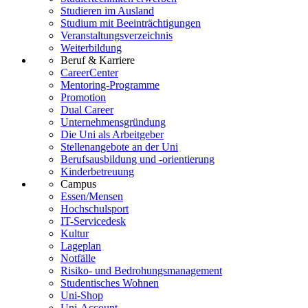
Studieren im Ausland
Studium mit Beeinträchtigungen
Veranstaltungsverzeichnis
Weiterbildung
Beruf & Karriere
CareerCenter
Mentoring-Programme
Promotion
Dual Career
Unternehmensgründung
Die Uni als Arbeitgeber
Stellenangebote an der Uni
Berufsausbildung und -orientierung
Kinderbetreuung
Campus
Essen/Mensen
Hochschulsport
IT-Servicedesk
Kultur
Lageplan
Notfälle
Risiko- und Bedrohungsmanagement
Studentisches Wohnen
Uni-Shop
Uni-Account