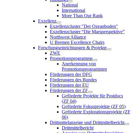
National
International
More Than Our Rank
Exzellenz
Exzellenzcluster "Der Ozeanboden"
Exzellenzcluster “Die Marsperspektive”
Northwest Alliance
U Bremen Excellence Chairs
Forschungseinrichtungen & Projekte
ZWE
Promotionsprogramme
Anerkennung von
Promotionsprogrammen
Förderungen der DFG
Förderungen des Bundes
Förderungen der EU
Förderungen der ZF
Geförderte Projekte für Postdocs
(ZF 04)
Geförderte Fokusprojekte (ZF 05)
Geförderte Explorationsprojekte (ZF
06)
Drittmittelanzeige und Drittmittelbericht
Drittmittelbericht