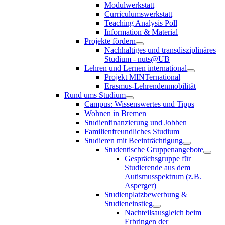
Modulwerkstatt
Curriculumswerkstatt
Teaching Analysis Poll
Information & Material
Projekte fördern
Nachhaltiges und transdisziplinäres
Studium - nuts@UB
Lehren und Lernen international
Projekt MINTernational
Erasmus-Lehrendenmobilität
Rund ums Studium
Campus: Wissenswertes und Tipps
Wohnen in Bremen
Studienfinanzierung und Jobben
Familienfreundliches Studium
Studieren mit Beeinträchtigung
Studentische Gruppenangebote
Gesprächsgruppe für
Studierende aus dem
Autismusspektrum (z.B.
Asperger)
Studienplatzbewerbung &
Studieneinstieg
Nachteilsausgleich beim
Erbringen der