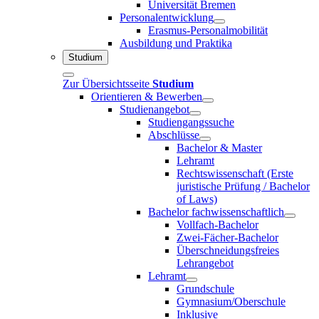
Universität Bremen
Personalentwicklung
Erasmus-Personalmobilität
Ausbildung und Praktika
Studium
Zur Übersichtsseite
Studium
Orientieren & Bewerben
Studienangebot
Studiengangssuche
Abschlüsse
Bachelor & Master
Lehramt
Rechtswissenschaft (Erste
juristische Prüfung / Bachelor
of Laws)
Bachelor fachwissenschaftlich
Vollfach-Bachelor
Zwei-Fächer-Bachelor
Überschneidungsfreies
Lehrangebot
Lehramt
Grundschule
Gymnasium/Oberschule
Inklusive