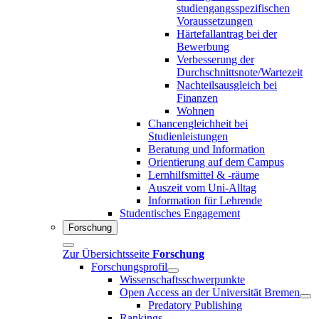
studiengangsspezifischen
Voraussetzungen
Härtefallantrag bei der
Bewerbung
Verbesserung der
Durchschnittsnote/Wartezeit
Nachteilsausgleich bei
Finanzen
Wohnen
Chancengleichheit bei
Studienleistungen
Beratung und Information
Orientierung auf dem Campus
Lernhilfsmittel & -räume
Auszeit vom Uni-Alltag
Information für Lehrende
Studentisches Engagement
Forschung
Zur Übersichtsseite
Forschung
Forschungsprofil
Wissenschaftsschwerpunkte
Open Access an der Universität Bremen
Predatory Publishing
Rankings