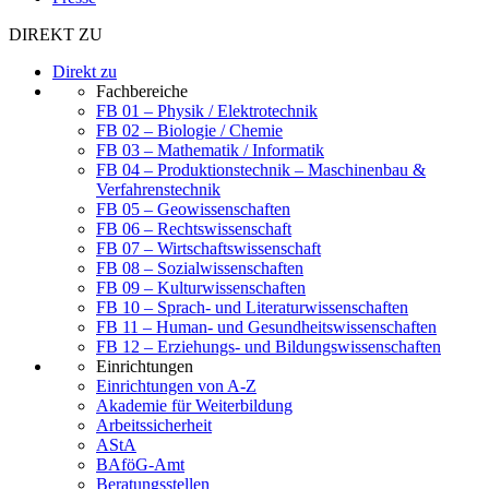
DIREKT ZU
Direkt zu
Fachbereiche
FB 01 – Physik / Elektrotechnik
FB 02 – Biologie / Chemie
FB 03 – Mathematik / Informatik
FB 04 – Produktionstechnik – Maschinenbau &
Verfahrenstechnik
FB 05 – Geowissenschaften
FB 06 – Rechtswissenschaft
FB 07 – Wirtschaftswissenschaft
FB 08 – Sozialwissenschaften
FB 09 – Kulturwissenschaften
FB 10 – Sprach- und Literaturwissenschaften
FB 11 – Human- und Gesundheitswissenschaften
FB 12 – Erziehungs- und Bildungswissenschaften
Einrichtungen
Einrichtungen von A-Z
Akademie für Weiterbildung
Arbeitssicherheit
AStA
BAföG-Amt
Beratungsstellen