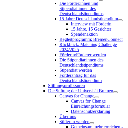
Die Förder:innen und
Stipendiat:innen des
Deutschlandstipendiums
15 Jahre Deutschlandstipendium
Interview mit Förderin
15 Jahre, 15 Gesichter
Spendenaktion
Begleitprogramm: BremenConnect
Rückblick: Matching Challenge
2024/2025
Förderin/Förderer werden
Die Stipendiat:innen des
Deutschlandstipendiums
Stipendiat werden
Förderantrag für das
Deutschlandstipendium
Stiftungsprofessuren
Die Stiftung der Universität Bremen
Canvas for Change
Canvas for Change
Einreichungsformular
Datenschutzerklärung
Über uns
Stifter:in werden
Gemeinsam mehr erreichen -