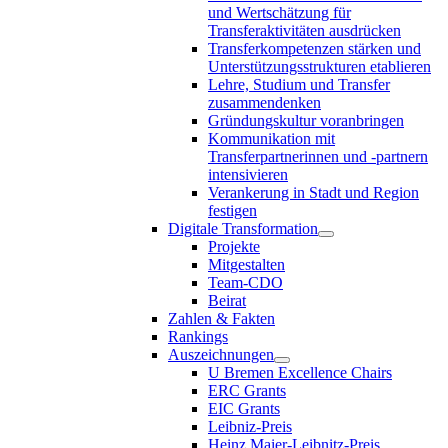
und Wertschätzung für
Transferaktivitäten ausdrücken
Transferkompetenzen stärken und
Unterstützungsstrukturen etablieren
Lehre, Studium und Transfer
zusammendenken
Gründungskultur voranbringen
Kommunikation mit
Transferpartnerinnen und -partnern
intensivieren
Verankerung in Stadt und Region
festigen
Digitale Transformation
Projekte
Mitgestalten
Team-CDO
Beirat
Zahlen & Fakten
Rankings
Auszeichnungen
U Bremen Excellence Chairs
ERC Grants
EIC Grants
Leibniz-Preis
Heinz Maier-Leibnitz-Preis