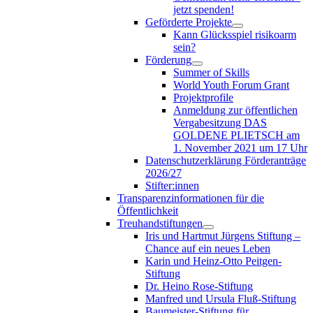
jetzt spenden!
Geförderte Projekte
Kann Glücksspiel risikoarm
sein?
Förderung
Summer of Skills
World Youth Forum Grant
Projektprofile
Anmeldung zur öffentlichen
Vergabesitzung DAS
GOLDENE PLIETSCH am
1. November 2021 um 17 Uhr
Datenschutzerklärung Förderanträge
2026/27
Stifter:innen
Transparenzinformationen für die
Öffentlichkeit
Treuhandstiftungen
Iris und Hartmut Jürgens Stiftung –
Chance auf ein neues Leben
Karin und Heinz-Otto Peitgen-
Stiftung
Dr. Heino Rose-Stiftung
Manfred und Ursula Fluß-Stiftung
Baumeister-Stiftung für