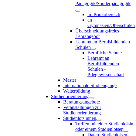
Pädagogik/Sonderpädagogik
im Primarbereich
an
Gymnasien/Oberschulen
Überschneidungsfreies
Lehrangebot
Lehramt an Berufsbildenden
Schulen
Berufliche Schule
Lehramt an
Berufsbildenden
Schulen -
Pflegewissenschaft
Master
Internationale Studiengänge
Weiterbildung
Studienorientierung
Beratungsangebote
Veranstaltungen zur
Studienorientierung
Studienlots:innen
Treffen mit einer Studienlotsin
oder einem Studienlotsen
Daten_Studienlotsen