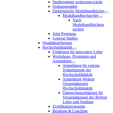
Studiengänge weiterentwickeln
Ordnungsmittel
Elektronische Modulhandbücher
Modulhandbucharchiv
Nach
Modulhandbüchern
suchen
Joint Programs
General Studies
Qualitätssicherung
Hochschuldidaktik
Förderung für innovative Lehre
Workshops, Programm und
Anmeldung
Anmeldung für externe
Teilnehmende der
Hochschuldidaktik
Anmeldung Weitere
Veranstaltungen
Hochschuldidaktik
Datenschutzerklärung für
Veranstaltungen des Referat
Lehre und Studium
Zertifikatsprogramm
Beratung & Coaching