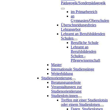
Pädagogik/Sonderpädagogik
im Primarbereich
an
Gymnasien/Oberschulen
Überschneidungsfreies
Lehrangebot
Lehramt an Berufsbildenden
Schulen
Berufliche Schule
Lehramt an
Berufsbildenden
Schulen -
Pflegewissenschaft
Master
Internationale Studiengänge
Weiterbildung
Studienorientierung
Beratungsangebote
Veranstaltungen zur
Studienorientierung
Studienlots:innen
Treffen mit einer Studienlotsin
oder einem Studienlotsen
Daten_Studienlotsen