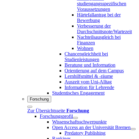
studiengangsspezifischen
Voraussetzungen
Härtefallantrag bei der
Bewerbung
Verbesserung der
Durchschnittsnote/Wartezeit
Nachteilsausgleich bei
Finanzen
Wohnen
Chancengleichheit bei
Studienleistungen
Beratung und Information
Orientierung auf dem Campus
Lernhilfsmittel & -räume
Auszeit vom Uni-Alltag
Information für Lehrende
Studentisches Engagement
Forschung
Zur Übersichtsseite
Forschung
Forschungsprofil
Wissenschaftsschwerpunkte
Open Access an der Universität Bremen
Predatory Publishing
Rankings