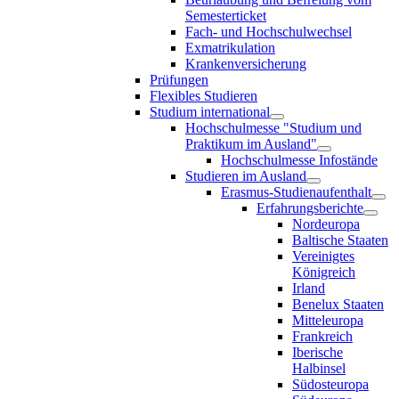
Semesterticket
Fach- und Hochschulwechsel
Exmatrikulation
Krankenversicherung
Prüfungen
Flexibles Studieren
Studium international
Hochschulmesse "Studium und
Praktikum im Ausland"
Hochschulmesse Infostände
Studieren im Ausland
Erasmus-Studienaufenthalt
Erfahrungsberichte
Nordeuropa
Baltische Staaten
Vereinigtes
Königreich
Irland
Benelux Staaten
Mitteleuropa
Frankreich
Iberische
Halbinsel
Südosteuropa