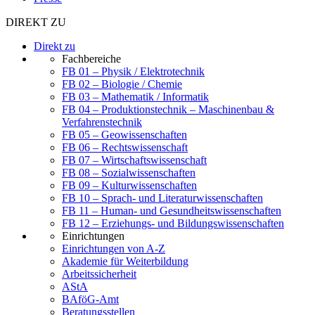
DIREKT ZU
Direkt zu
Fachbereiche
FB 01 – Physik / Elektrotechnik
FB 02 – Biologie / Chemie
FB 03 – Mathematik / Informatik
FB 04 – Produktionstechnik – Maschinenbau &
Verfahrenstechnik
FB 05 – Geowissenschaften
FB 06 – Rechtswissenschaft
FB 07 – Wirtschaftswissenschaft
FB 08 – Sozialwissenschaften
FB 09 – Kulturwissenschaften
FB 10 – Sprach- und Literaturwissenschaften
FB 11 – Human- und Gesundheitswissenschaften
FB 12 – Erziehungs- und Bildungswissenschaften
Einrichtungen
Einrichtungen von A-Z
Akademie für Weiterbildung
Arbeitssicherheit
AStA
BAföG-Amt
Beratungsstellen