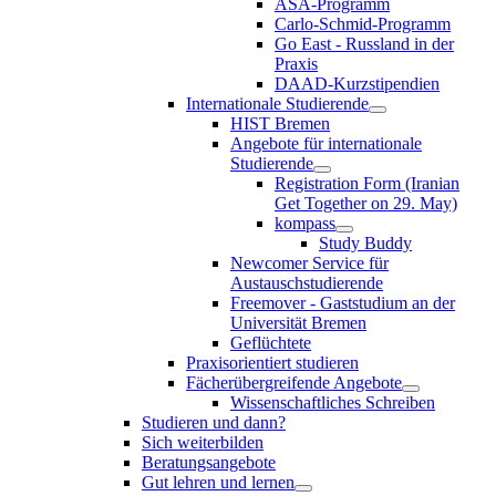
ASA-Programm
Carlo-Schmid-Programm
Go East - Russland in der
Praxis
DAAD-Kurzstipendien
Internationale Studierende
HIST Bremen
Angebote für internationale
Studierende
Registration Form (Iranian
Get Together on 29. May)
kompass
Study Buddy
Newcomer Service für
Austauschstudierende
Freemover - Gaststudium an der
Universität Bremen
Geflüchtete
Praxisorientiert studieren
Fächerübergreifende Angebote
Wissenschaftliches Schreiben
Studieren und dann?
Sich weiterbilden
Beratungsangebote
Gut lehren und lernen