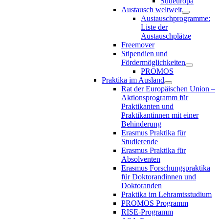
Südeuropa
Austausch weltweit
Austauschprogramme:
Liste der
Austauschplätze
Freemover
Stipendien und
Fördermöglichkeiten
PROMOS
Praktika im Ausland
Rat der Europäischen Union –
Aktionsprogramm für
Praktikanten und
Praktikantinnen mit einer
Behinderung
Erasmus Praktika für
Studierende
Erasmus Praktika für
Absolventen
Erasmus Forschungspraktika
für Doktorandinnen und
Doktoranden
Praktika im Lehramtsstudium
PROMOS Programm
RISE-Programm