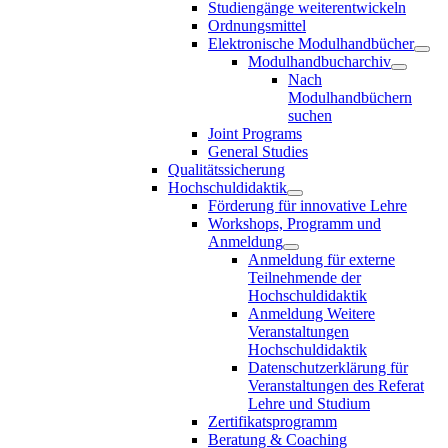
Studiengänge weiterentwickeln
Ordnungsmittel
Elektronische Modulhandbücher
Modulhandbucharchiv
Nach
Modulhandbüchern
suchen
Joint Programs
General Studies
Qualitätssicherung
Hochschuldidaktik
Förderung für innovative Lehre
Workshops, Programm und
Anmeldung
Anmeldung für externe
Teilnehmende der
Hochschuldidaktik
Anmeldung Weitere
Veranstaltungen
Hochschuldidaktik
Datenschutzerklärung für
Veranstaltungen des Referat
Lehre und Studium
Zertifikatsprogramm
Beratung & Coaching