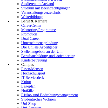
Studieren im Ausland
Studium mit Beeinträchtigungen
Veranstaltungsverzeichnis
Weiterbildung
Beruf & Karriere
CareerCenter
Mentoring-Programme
Promotion
Dual Career
Unternehmensgründung
Die Uni als Arbeitgeber
Stellenangebote an der Uni
Berufsausbildung und -orientierung
Kinderbetreuung
Campus
Essen/Mensen
Hochschulsport
IT-Servicedesk
Kultur
Lageplan
Notfälle
Risiko- und Bedrohungsmanagement
Studentisches Wohnen
Uni-Shop
Uni-Account