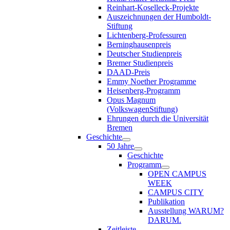
Reinhart-Koselleck-Projekte
Auszeichnungen der Humboldt-
Stiftung
Lichtenberg-Professuren
Berninghausenpreis
Deutscher Studienpreis
Bremer Studienpreis
DAAD-Preis
Emmy Noether Programme
Heisenberg-Programm
Opus Magnum
(VolkswagenStiftung)
Ehrungen durch die Universität
Bremen
Geschichte
50 Jahre
Geschichte
Programm
OPEN CAMPUS
WEEK
CAMPUS CITY
Publikation
Ausstellung WARUM?
DARUM.
Zeitleiste