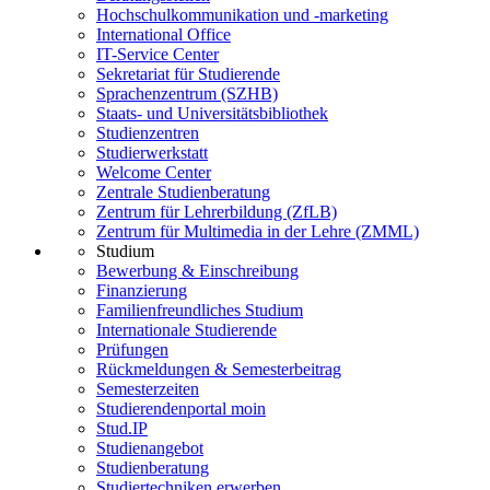
Hochschulkommunikation und -marketing
International Office
IT-Service Center
Sekretariat für Studierende
Sprachenzentrum (SZHB)
Staats- und Universitätsbibliothek
Studienzentren
Studierwerkstatt
Welcome Center
Zentrale Studienberatung
Zentrum für Lehrerbildung (ZfLB)
Zentrum für Multimedia in der Lehre (ZMML)
Studium
Bewerbung & Einschreibung
Finanzierung
Familienfreundliches Studium
Internationale Studierende
Prüfungen
Rückmeldungen & Semesterbeitrag
Semesterzeiten
Studierendenportal moin
Stud.IP
Studienangebot
Studienberatung
Studiertechniken erwerben