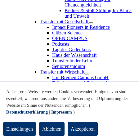
Chancengleichheit
Kellner & Stoll-Stiftung für Klima
und Umwelt
Transfer mit Gesellschaft
Impact Pioneers in Residence
Citizen Science
OPEN CAMPUS
Podcasts
Tag des Gedenkens
Haus der Wissenschaft
Transfer in der Lehre
Seniorenstudium
Transfer mit Wirtschaft
Uni Bremen Campus GmbH
Erfindungen und Schutzrechte
Partnerschaften und Beteiligungen
Auf unserer Webseite werden Cookies verwendet. Einige davon sind
Recruiting an der Universität Bremen
essentiell, während uns andere die Verbesserung und Optimierung der
Weiterbildung an der Universität Bremen
Transfer mit Schule
Website im Sinne der Nutzenden ermöglichen. (
Schülerinnen und Schüler
Datenschutzerklärung
|
Impressum
)
MINT-Schnupperstudium
Schulklassen
Lehrkräfte
Einstellungen
Ablehnen
Akzeptieren
Gründungsunterstützung
UniTransfer - Servicestelle für Transferaktivitäten