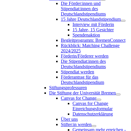
Die Förder:innen und
Stipendiat:innen des
Deutschlandstipendiums
15 Jahre Deutschlandstipendium
Interview mit Förderin
15 Jahre, 15 Gesichter
Spendenaktion
Begleitprogramm: BremenConnect
Rückblick: Matching Challenge
2024/2025
Förderin/Förderer werden
Die Stipendiat:innen des
Deutschlandstipendiums
Stipendiat werden
Förderantrag für das
Deutschlandstipendium
Stiftungsprofessuren
Die Stiftung der Universität Bremen
Canvas for Change
Canvas for Change
Einreichungsformular
Datenschutzerklärung
Über uns
Stifter:in werden
Gemeinsam mehr erreichen -