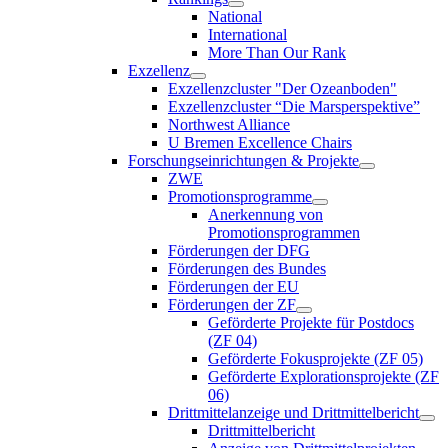
National
International
More Than Our Rank
Exzellenz
Exzellenzcluster "Der Ozeanboden"
Exzellenzcluster “Die Marsperspektive”
Northwest Alliance
U Bremen Excellence Chairs
Forschungseinrichtungen & Projekte
ZWE
Promotionsprogramme
Anerkennung von
Promotionsprogrammen
Förderungen der DFG
Förderungen des Bundes
Förderungen der EU
Förderungen der ZF
Geförderte Projekte für Postdocs
(ZF 04)
Geförderte Fokusprojekte (ZF 05)
Geförderte Explorationsprojekte (ZF
06)
Drittmittelanzeige und Drittmittelbericht
Drittmittelbericht