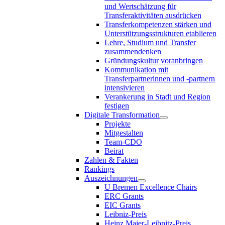
und Wertschätzung für
Transferaktivitäten ausdrücken
Transferkompetenzen stärken und
Unterstützungsstrukturen etablieren
Lehre, Studium und Transfer
zusammendenken
Gründungskultur voranbringen
Kommunikation mit
Transferpartnerinnen und -partnern
intensivieren
Verankerung in Stadt und Region
festigen
Digitale Transformation
Projekte
Mitgestalten
Team-CDO
Beirat
Zahlen & Fakten
Rankings
Auszeichnungen
U Bremen Excellence Chairs
ERC Grants
EIC Grants
Leibniz-Preis
Heinz Maier-Leibnitz-Preis