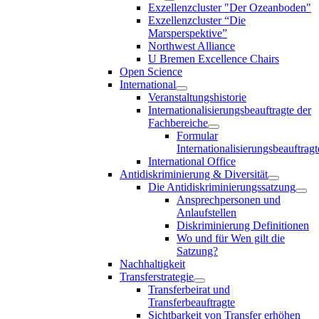
Exzellenzcluster "Der Ozeanboden"
Exzellenzcluster “Die
Marsperspektive”
Northwest Alliance
U Bremen Excellence Chairs
Open Science
International
Veranstaltungshistorie
Internationalisierungsbeauftragte der
Fachbereiche
Formular
Internationalisierungsbeauftragt
International Office
Antidiskriminierung & Diversität
Die Antidiskriminierungssatzung
Ansprechpersonen und
Anlaufstellen
Diskriminierung Definitionen
Wo und für Wen gilt die
Satzung?
Nachhaltigkeit
Transferstrategie
Transferbeirat und
Transferbeauftragte
Sichtbarkeit von Transfer erhöhen