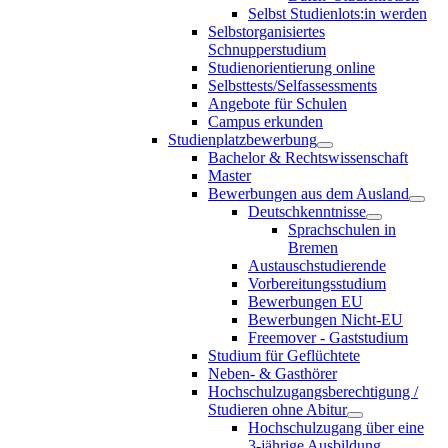
Selbst Studienlots:in werden
Selbstorganisiertes
Schnupperstudium
Studienorientierung online
Selbsttests/Selfassessments
Angebote für Schulen
Campus erkunden
Studienplatzbewerbung
Bachelor & Rechtswissenschaft
Master
Bewerbungen aus dem Ausland
Deutschkenntnisse
Sprachschulen in
Bremen
Austauschstudierende
Vorbereitungsstudium
Bewerbungen EU
Bewerbungen Nicht-EU
Freemover - Gaststudium
Studium für Geflüchtete
Neben- & Gasthörer
Hochschulzugangsberechtigung /
Studieren ohne Abitur
Hochschulzugang über eine
3-jährige Ausbildung