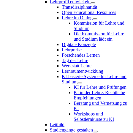
Lehrprofil entwickeln
Transdisziplinarität
Open Educational Resources
Lehre im Dialog
Kommission für Lehre und
Studium
Die Kommission für Lehre
und Studium lädt ein
Digitale Konzepte
Lehrpreise
Forschendes Lernen
Tag der Lehre
Werkstatt Lehre
Lernraumentwicklung
KI-basierte Systeme für Lehre und
Studium
KI für Lehre und Prüfungen
KI in der Lehre: Rechtliche
Empfehlungen
Beratung und Vernetzung zu
KI
Workshops und
Selbstlernkurse zu KI
Leitbild
Studiengänge gestalten