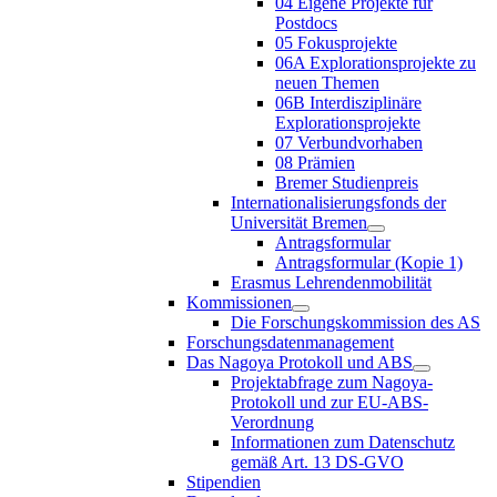
04 Eigene Projekte für
Postdocs
05 Fokusprojekte
06A Explorationsprojekte zu
neuen Themen
06B Interdisziplinäre
Explorationsprojekte
07 Verbundvorhaben
08 Prämien
Bremer Studienpreis
Internationalisierungsfonds der
Universität Bremen
Antragsformular
Antragsformular (Kopie 1)
Erasmus Lehrendenmobilität
Kommissionen
Die Forschungskommission des AS
Forschungsdatenmanagement
Das Nagoya Protokoll und ABS
Projektabfrage zum Nagoya-
Protokoll und zur EU-ABS-
Verordnung
Informationen zum Datenschutz
gemäß Art. 13 DS-GVO
Stipendien