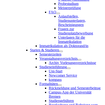
Probestudium
Meisterprüfung
FAQ
Anlaufstellen,
Studienunterlagen,
Bescheinigungen
Fragen zur
Studienplatzbewerbung
Unterlagen für die
Immatrikulation
Immatrikulation als Doktorand/in
Starten & Studieren
Semesterzeiten
Veranstaltungsverzeichnis
Archiv Vorlesungsverzeichnisse
Studieneinführung
Uni-Start
Newcomer Service
kompass
Formalitäten
Rückmeldung und Semesterbeitrag
Campus-App der Universität
Bremen
Studiengebühren
Beurlaubung und Befreiung vom