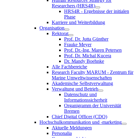
Human Resources Strategy for
Researchers (HRS4R)
HRS4R - Ergebnisse der initialen
Phase
Karriere und Weiterbildung
Organisation
Rektorat
Prof. Dr. Jutta Günther
Frauke Meyer
Prof. Dr.-Ing. Maren Petersen
Prof. Dr. Michal Kucera
Dr. Mandy Boehnke
Alle Fachbereiche
Research Faculty MARUM - Zentrum für
Marine Umweltwissenschaften
Akademische Selbstverwaltung
Verwaltung und Betrieb
Datenschutz und
Informationssicherheit
Organigramm der Universität
Bremen
Chief Digital Officer (CDO)
Hochschulkommunikation und -marketing
Aktuelle Meldungen
Personalia