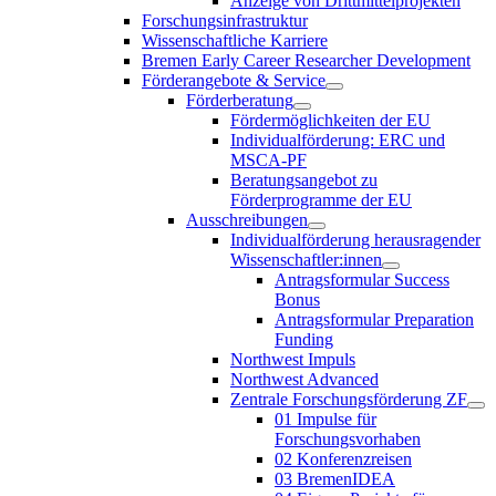
Anzeige von Drittmittelprojekten
Forschungsinfrastruktur
Wissenschaftliche Karriere
Bremen Early Career Researcher Development
Förderangebote & Service
Förderberatung
Fördermöglichkeiten der EU
Individualförderung: ERC und
MSCA-PF
Beratungsangebot zu
Förderprogramme der EU
Ausschreibungen
Individualförderung herausragender
Wissenschaftler:innen
Antragsformular Success
Bonus
Antragsformular Preparation
Funding
Northwest Impuls
Northwest Advanced
Zentrale Forschungsförderung ZF
01 Impulse für
Forschungsvorhaben
02 Konferenzreisen
03 BremenIDEA