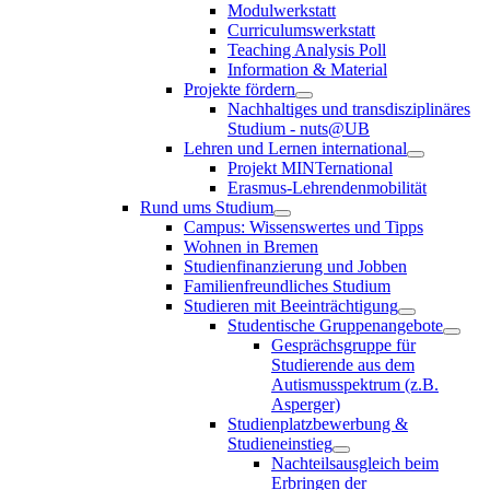
Modulwerkstatt
Curriculumswerkstatt
Teaching Analysis Poll
Information & Material
Projekte fördern
Nachhaltiges und transdisziplinäres
Studium - nuts@UB
Lehren und Lernen international
Projekt MINTernational
Erasmus-Lehrendenmobilität
Rund ums Studium
Campus: Wissenswertes und Tipps
Wohnen in Bremen
Studienfinanzierung und Jobben
Familienfreundliches Studium
Studieren mit Beeinträchtigung
Studentische Gruppenangebote
Gesprächsgruppe für
Studierende aus dem
Autismusspektrum (z.B.
Asperger)
Studienplatzbewerbung &
Studieneinstieg
Nachteilsausgleich beim
Erbringen der