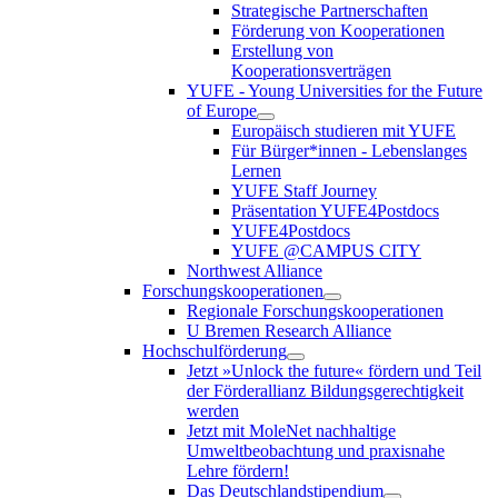
Strategische Partnerschaften
Förderung von Kooperationen
Erstellung von
Kooperationsverträgen
YUFE - Young Universities for the Future
of Europe
Europäisch studieren mit YUFE
Für Bürger*innen - Lebenslanges
Lernen
YUFE Staff Journey
Präsentation YUFE4Postdocs
YUFE4Postdocs
YUFE @CAMPUS CITY
Northwest Alliance
Forschungskooperationen
Regionale Forschungskooperationen
U Bremen Research Alliance
Hochschulförderung
Jetzt »Unlock the future« fördern und Teil
der Förderallianz Bildungsgerechtigkeit
werden
Jetzt mit MoleNet nachhaltige
Umweltbeobachtung und praxisnahe
Lehre fördern!
Das Deutschlandstipendium