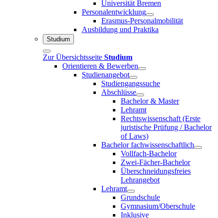
Universität Bremen
Personalentwicklung
Erasmus-Personalmobilität
Ausbildung und Praktika
Studium
Zur Übersichtsseite
Studium
Orientieren & Bewerben
Studienangebot
Studiengangssuche
Abschlüsse
Bachelor & Master
Lehramt
Rechtswissenschaft (Erste
juristische Prüfung / Bachelor
of Laws)
Bachelor fachwissenschaftlich
Vollfach-Bachelor
Zwei-Fächer-Bachelor
Überschneidungsfreies
Lehrangebot
Lehramt
Grundschule
Gymnasium/Oberschule
Inklusive