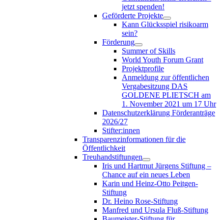
jetzt spenden!
Geförderte Projekte
Kann Glücksspiel risikoarm
sein?
Förderung
Summer of Skills
World Youth Forum Grant
Projektprofile
Anmeldung zur öffentlichen
Vergabesitzung DAS
GOLDENE PLIETSCH am
1. November 2021 um 17 Uhr
Datenschutzerklärung Förderanträge
2026/27
Stifter:innen
Transparenzinformationen für die
Öffentlichkeit
Treuhandstiftungen
Iris und Hartmut Jürgens Stiftung –
Chance auf ein neues Leben
Karin und Heinz-Otto Peitgen-
Stiftung
Dr. Heino Rose-Stiftung
Manfred und Ursula Fluß-Stiftung
Baumeister-Stiftung für