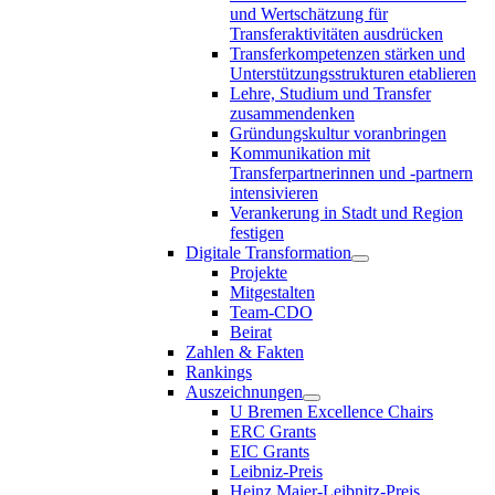
und Wertschätzung für
Transferaktivitäten ausdrücken
Transferkompetenzen stärken und
Unterstützungsstrukturen etablieren
Lehre, Studium und Transfer
zusammendenken
Gründungskultur voranbringen
Kommunikation mit
Transferpartnerinnen und -partnern
intensivieren
Verankerung in Stadt und Region
festigen
Digitale Transformation
Projekte
Mitgestalten
Team-CDO
Beirat
Zahlen & Fakten
Rankings
Auszeichnungen
U Bremen Excellence Chairs
ERC Grants
EIC Grants
Leibniz-Preis
Heinz Maier-Leibnitz-Preis