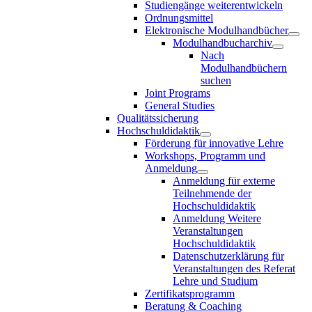
Studiengänge weiterentwickeln
Ordnungsmittel
Elektronische Modulhandbücher
Modulhandbucharchiv
Nach
Modulhandbüchern
suchen
Joint Programs
General Studies
Qualitätssicherung
Hochschuldidaktik
Förderung für innovative Lehre
Workshops, Programm und
Anmeldung
Anmeldung für externe
Teilnehmende der
Hochschuldidaktik
Anmeldung Weitere
Veranstaltungen
Hochschuldidaktik
Datenschutzerklärung für
Veranstaltungen des Referat
Lehre und Studium
Zertifikatsprogramm
Beratung & Coaching