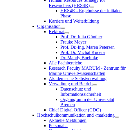
Human Resources Strategy for
Researchers (HRS4R)
HRS4R - Ergebnisse der initialen
Phase
Karriere und Weiterbildung
Organisation
Rektorat
Prof. Dr. Jutta Günther
Frauke Meyer
Prof. Dr.-Ing. Maren Petersen
Prof. Dr. Michal Kucera
Dr. Mandy Boehnke
Alle Fachbereiche
Research Faculty MARUM - Zentrum für
Marine Umweltwissenschaften
Akademische Selbstverwaltung
Verwaltung und Betrieb
Datenschutz und
Informationssicherheit
Organigramm der Universität
Bremen
Chief Digital Officer (CDO)
Hochschulkommunikation und -marketing
Aktuelle Meldungen
Personalia