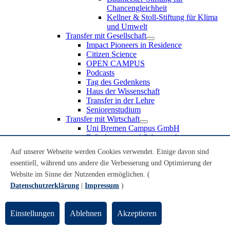
Chancengleichheit
Kellner & Stoll-Stiftung für Klima
und Umwelt
Transfer mit Gesellschaft
Impact Pioneers in Residence
Citizen Science
OPEN CAMPUS
Podcasts
Tag des Gedenkens
Haus der Wissenschaft
Transfer in der Lehre
Seniorenstudium
Transfer mit Wirtschaft
Uni Bremen Campus GmbH
Erfindungen und Schutzrechte
Partnerschaften und Beteiligungen
Auf unserer Webseite werden Cookies verwendet. Einige davon sind
Recruiting an der Universität Bremen
essentiell, während uns andere die Verbesserung und Optimierung der
Weiterbildung an der Universität Bremen
Transfer mit Schule
Website im Sinne der Nutzenden ermöglichen. (
Schülerinnen und Schüler
Datenschutzerklärung
|
Impressum
)
MINT-Schnupperstudium
Schulklassen
Lehrkräfte
Einstellungen
Ablehnen
Akzeptieren
Gründungsunterstützung
UniTransfer - Servicestelle für Transferaktivitäten