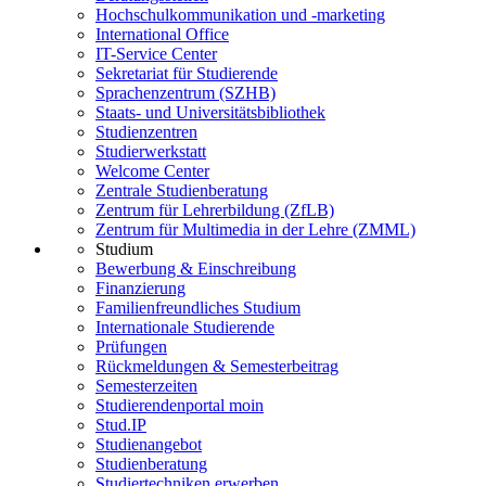
Hochschulkommunikation und -marketing
International Office
IT-Service Center
Sekretariat für Studierende
Sprachenzentrum (SZHB)
Staats- und Universitätsbibliothek
Studienzentren
Studierwerkstatt
Welcome Center
Zentrale Studienberatung
Zentrum für Lehrerbildung (ZfLB)
Zentrum für Multimedia in der Lehre (ZMML)
Studium
Bewerbung & Einschreibung
Finanzierung
Familienfreundliches Studium
Internationale Studierende
Prüfungen
Rückmeldungen & Semesterbeitrag
Semesterzeiten
Studierendenportal moin
Stud.IP
Studienangebot
Studienberatung
Studiertechniken erwerben