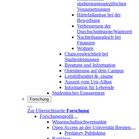
studiengangsspezifischen
Voraussetzungen
Härtefallantrag bei der
Bewerbung
Verbesserung der
Durchschnittsnote/Wartezeit
Nachteilsausgleich bei
Finanzen
Wohnen
Chancengleichheit bei
Studienleistungen
Beratung und Information
Orientierung auf dem Campus
Lernhilfsmittel & -räume
Auszeit vom Uni-Alltag
Information für Lehrende
Studentisches Engagement
Forschung
Zur Übersichtsseite
Forschung
Forschungsprofil
Wissenschaftsschwerpunkte
Open Access an der Universität Bremen
Predatory Publishing
Rankings