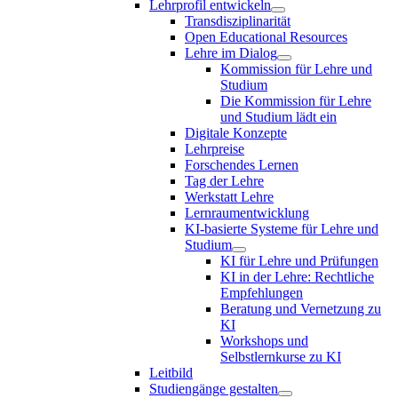
Lehrprofil entwickeln
Transdisziplinarität
Open Educational Resources
Lehre im Dialog
Kommission für Lehre und
Studium
Die Kommission für Lehre
und Studium lädt ein
Digitale Konzepte
Lehrpreise
Forschendes Lernen
Tag der Lehre
Werkstatt Lehre
Lernraumentwicklung
KI-basierte Systeme für Lehre und
Studium
KI für Lehre und Prüfungen
KI in der Lehre: Rechtliche
Empfehlungen
Beratung und Vernetzung zu
KI
Workshops und
Selbstlernkurse zu KI
Leitbild
Studiengänge gestalten