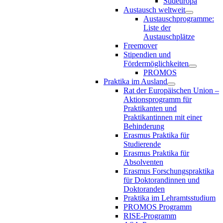
Südeuropa
Austausch weltweit
Austauschprogramme:
Liste der
Austauschplätze
Freemover
Stipendien und
Fördermöglichkeiten
PROMOS
Praktika im Ausland
Rat der Europäischen Union –
Aktionsprogramm für
Praktikanten und
Praktikantinnen mit einer
Behinderung
Erasmus Praktika für
Studierende
Erasmus Praktika für
Absolventen
Erasmus Forschungspraktika
für Doktorandinnen und
Doktoranden
Praktika im Lehramtsstudium
PROMOS Programm
RISE-Programm