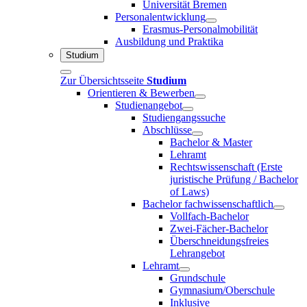
Universität Bremen
Personalentwicklung
Erasmus-Personalmobilität
Ausbildung und Praktika
Studium
Zur Übersichtsseite
Studium
Orientieren & Bewerben
Studienangebot
Studiengangssuche
Abschlüsse
Bachelor & Master
Lehramt
Rechtswissenschaft (Erste
juristische Prüfung / Bachelor
of Laws)
Bachelor fachwissenschaftlich
Vollfach-Bachelor
Zwei-Fächer-Bachelor
Überschneidungsfreies
Lehrangebot
Lehramt
Grundschule
Gymnasium/Oberschule
Inklusive