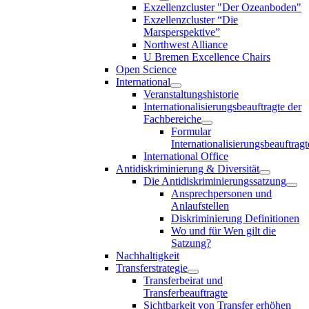
Exzellenzcluster "Der Ozeanboden"
Exzellenzcluster “Die
Marsperspektive”
Northwest Alliance
U Bremen Excellence Chairs
Open Science
International
Veranstaltungshistorie
Internationalisierungsbeauftragte der
Fachbereiche
Formular
Internationalisierungsbeauftragt
International Office
Antidiskriminierung & Diversität
Die Antidiskriminierungssatzung
Ansprechpersonen und
Anlaufstellen
Diskriminierung Definitionen
Wo und für Wen gilt die
Satzung?
Nachhaltigkeit
Transferstrategie
Transferbeirat und
Transferbeauftragte
Sichtbarkeit von Transfer erhöhen