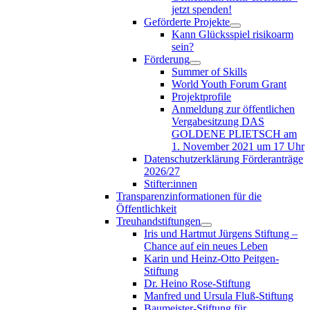
jetzt spenden!
Geförderte Projekte
Kann Glücksspiel risikoarm
sein?
Förderung
Summer of Skills
World Youth Forum Grant
Projektprofile
Anmeldung zur öffentlichen
Vergabesitzung DAS
GOLDENE PLIETSCH am
1. November 2021 um 17 Uhr
Datenschutzerklärung Förderanträge
2026/27
Stifter:innen
Transparenzinformationen für die
Öffentlichkeit
Treuhandstiftungen
Iris und Hartmut Jürgens Stiftung –
Chance auf ein neues Leben
Karin und Heinz-Otto Peitgen-
Stiftung
Dr. Heino Rose-Stiftung
Manfred und Ursula Fluß-Stiftung
Baumeister-Stiftung für