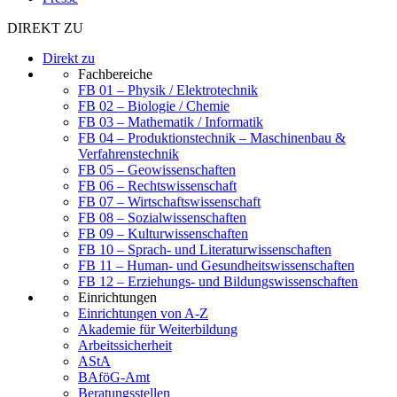
DIREKT ZU
Direkt zu
Fachbereiche
FB 01 – Physik / Elektrotechnik
FB 02 – Biologie / Chemie
FB 03 – Mathematik / Informatik
FB 04 – Produktionstechnik – Maschinenbau &
Verfahrenstechnik
FB 05 – Geowissenschaften
FB 06 – Rechtswissenschaft
FB 07 – Wirtschaftswissenschaft
FB 08 – Sozialwissenschaften
FB 09 – Kulturwissenschaften
FB 10 – Sprach- und Literaturwissenschaften
FB 11 – Human- und Gesundheitswissenschaften
FB 12 – Erziehungs- und Bildungswissenschaften
Einrichtungen
Einrichtungen von A-Z
Akademie für Weiterbildung
Arbeitssicherheit
AStA
BAföG-Amt
Beratungsstellen