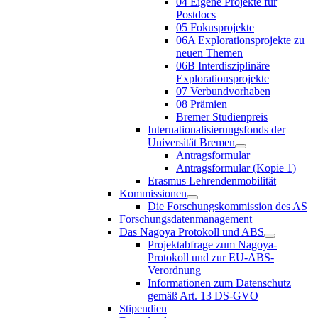
04 Eigene Projekte für
Postdocs
05 Fokusprojekte
06A Explorationsprojekte zu
neuen Themen
06B Interdisziplinäre
Explorationsprojekte
07 Verbundvorhaben
08 Prämien
Bremer Studienpreis
Internationalisierungsfonds der
Universität Bremen
Antragsformular
Antragsformular (Kopie 1)
Erasmus Lehrendenmobilität
Kommissionen
Die Forschungskommission des AS
Forschungsdatenmanagement
Das Nagoya Protokoll und ABS
Projektabfrage zum Nagoya-
Protokoll und zur EU-ABS-
Verordnung
Informationen zum Datenschutz
gemäß Art. 13 DS-GVO
Stipendien