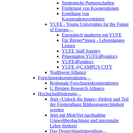
Strategische Partnerschaften
Förderung von Kooperationen
Erstellung von
Kooperationsverträgen
YUFE - Young Universities for the Future
of Europe
Europäisch studieren mit YUFE
Für Bürger*innen - Lebenslanges
Lernen
YUFE Staff Journey
Präsentation YUFE4Postdocs
YUFE4Postdocs
YUFE @CAMPUS CITY
Northwest Alliance
Forschungskooperationen
Regionale Forschungskooperationen
U Bremen Research Alliance
Hochschulförderung
Jetzt »Unlock the future« fördern und Teil
der Förderallianz Bildungsgerechtigkeit
werden
Jetzt mit MoleNet nachhaltige
Umweltbeobachtung und praxisnahe
Lehre fördern!
Das Deutschlandstipendium