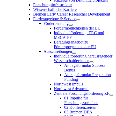
Anzeige von Drittmittelprojekten
Forschungsinfrastruktur
Wissenschaftliche Karriere
Bremen Early Career Researcher Development
Förderangebote & Service
Förderberatung
Fördermöglichkeiten der EU
Individualförderung: ERC und
MSCA-PF
Beratungsangebot zu
Förderprogramme der EU
Ausschreibungen
Individualförderung herausragender
Wissenschaftler:innen
Antragsformular Success
Bonus
Antragsformular Preparation
Funding
Northwest Impuls
Northwest Advanced
Zentrale Forschungsförderung ZF
01 Impulse für
Forschungsvorhaben
02 Konferenzreisen
03 BremenIDEA