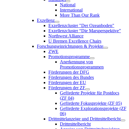
National
International
More Than Our Rank
Exzellenz
Exzellenzcluster "Der Ozeanboden"
Exzellenzcluster “Die Marsperspektive”
Northwest Alliance
U Bremen Excellence Chairs
Forschungseinrichtungen & Projekte
ZWE
Promotionsprogramme
Anerkennung von
Promotionsprogrammen
Förderungen der DFG
Förderungen des Bundes
Förderungen der EU
Förderungen der ZF
Geförderte Projekte für Postdocs
(ZF 04)
Geförderte Fokusprojekte (ZF 05)
Geförderte Explorationsprojekte (ZF
06)
Drittmittelanzeige und Drittmittelbericht
Drittmittelbericht