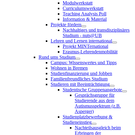
Modulwerkstatt
Curriculumswerkstatt
Teaching Analysis Poll
Information & Material
Projekte fördern
Nachhaltiges und transdisziplinäres
Studium - nuts@UB
Lehren und Lernen international
Projekt MINTernational
Erasmus-Lehrendenmobilität
Rund ums Studium
Campus: Wissenswertes und Tipps
Wohnen in Bremen
Studienfinanzierung und Jobben
Familienfreundliches Studium
Studieren mit Beeinträchtigung
Studentische Gruppenangebote
Gesprächsgruppe für
Studierende aus dem
Autismusspektrum (z.B.
Asperger)
Studienplatzbewerbung &
Studieneinstieg
Nachteilsausgleich beim
Erbringen der