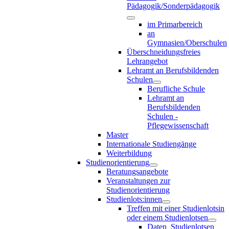
Pädagogik/Sonderpädagogik
im Primarbereich
an
Gymnasien/Oberschulen
Überschneidungsfreies
Lehrangebot
Lehramt an Berufsbildenden
Schulen
Berufliche Schule
Lehramt an
Berufsbildenden
Schulen -
Pflegewissenschaft
Master
Internationale Studiengänge
Weiterbildung
Studienorientierung
Beratungsangebote
Veranstaltungen zur
Studienorientierung
Studienlots:innen
Treffen mit einer Studienlotsin
oder einem Studienlotsen
Daten_Studienlotsen