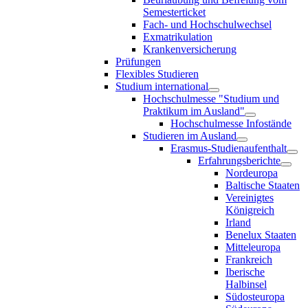
Semesterticket
Fach- und Hochschulwechsel
Exmatrikulation
Krankenversicherung
Prüfungen
Flexibles Studieren
Studium international
Hochschulmesse "Studium und
Praktikum im Ausland"
Hochschulmesse Infostände
Studieren im Ausland
Erasmus-Studienaufenthalt
Erfahrungsberichte
Nordeuropa
Baltische Staaten
Vereinigtes
Königreich
Irland
Benelux Staaten
Mitteleuropa
Frankreich
Iberische
Halbinsel
Südosteuropa