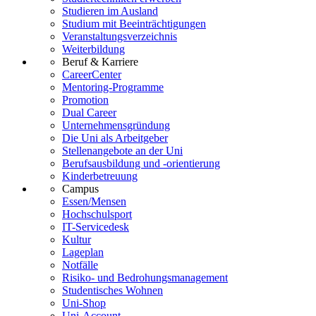
Studieren im Ausland
Studium mit Beeinträchtigungen
Veranstaltungsverzeichnis
Weiterbildung
Beruf & Karriere
CareerCenter
Mentoring-Programme
Promotion
Dual Career
Unternehmensgründung
Die Uni als Arbeitgeber
Stellenangebote an der Uni
Berufsausbildung und -orientierung
Kinderbetreuung
Campus
Essen/Mensen
Hochschulsport
IT-Servicedesk
Kultur
Lageplan
Notfälle
Risiko- und Bedrohungsmanagement
Studentisches Wohnen
Uni-Shop
Uni-Account