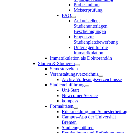
Probestudium
Meisterprüfung
FAQ
Anlaufstellen,
Studienunterlagen,
Bescheinigungen
Fragen zur
Studienplatzbewerbung
Unterlagen für die
Immatrikulation
Immatrikulation als Doktorand/in
Starten & Studieren
Semesterzeiten
Veranstaltungsverzeichnis
Archiv Vorlesungsverzeichnisse
Studieneinführung
Uni-Start
Newcomer Service
kompass
Formalitäten
Rückmeldung und Semesterbeitrag
Campus-App der Universität
Bremen
Studiengebühren
Beurlaubung und Befreiung vom