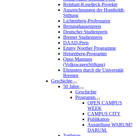
Reinhart-Koselleck-Projekte
Auszeichnungen der Humboldt-
Stiftung
Lichtenberg-Professuren
Berninghausenpreis
Deutscher Studienpreis
Bremer Studienpreis
DAAD-Preis
Emmy Noether Programme
Heisenberg-Programm
Opus Magnum
(VolkswagenStiftung)
Ehrungen durch die Universität
Bremen
Geschichte
50 Jahre
Geschichte
Programm
OPEN CAMPUS
WEEK
CAMPUS CITY
Publikation
Ausstellung WARUM?
DARUM.
Zeitleiste