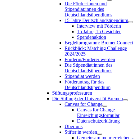
Die Förder:innen und
Stipendiat:innen des
Deutschlandstipendiums
15 Jahre Deutschlandstipendium
Interview mit Förderin
15 Jahre, 15 Gesichter
Spendenaktion
Begleitprogramm: BremenConnect
Rückblick: Matching Challenge
2024/2025
Förderin/Förderer werden
Die Stipendiat:innen des
Deutschlandstipendiums
Stipendiat werden
Förderantrag für das
Deutschlandstipendium
Stiftungsprofessuren
Die Stiftung der Universität Bremen
Canvas for Change
Canvas for Change
Einreichungsformular
Datenschutzerklärung
Über uns
Stifter:in werden
Gemeinsam mehr erreichen -