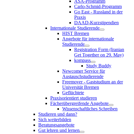
ASA-Programm
Carlo-Schmid-Programm
Go East - Russland in der
Praxis
DAAD-Kurzstipendien
Internationale Studierende
HIST Bremen
Angebote für internationale
Studierende
Registration Form (Iranian
Get Together on 29. May)
kompass
Study Buddy
Newcomer Service für
Austauschstudierende
Freemover - Gaststudium an der
Universität Bremen
Geflüchtete
Praxisorientiert studieren
Fächerübergreifende Angebote
Wissenschaftliches Schreiben
Studieren und dann?
Sich weiterbilden
Beratungsangebote
Gut lehren und lernen