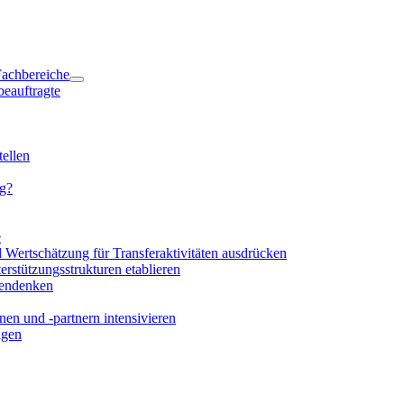
 Fachbereiche
beauftragte
ellen
ng?
e
d Wertschätzung für Transferaktivitäten ausdrücken
rstützungsstrukturen etablieren
mendenken
en und -partnern intensivieren
igen