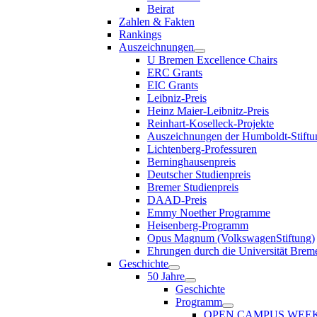
Beirat
Zahlen & Fakten
Rankings
Auszeichnungen
U Bremen Excellence Chairs
ERC Grants
EIC Grants
Leibniz-Preis
Heinz Maier-Leibnitz-Preis
Reinhart-Koselleck-Projekte
Auszeichnungen der Humboldt-Stiftu
Lichtenberg-Professuren
Berninghausenpreis
Deutscher Studienpreis
Bremer Studienpreis
DAAD-Preis
Emmy Noether Programme
Heisenberg-Programm
Opus Magnum (VolkswagenStiftung)
Ehrungen durch die Universität Brem
Geschichte
50 Jahre
Geschichte
Programm
OPEN CAMPUS WEE