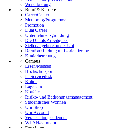
Weiterbildung
Beruf & Karriere
CareerCenter
Mentoring-Programme
Promotion
Dual Career
Unternehmensgründung
Die Uni als Arbeitgeber
Stellenangebote an der Uni
Berufsausbildung und -orientierung
Kinderbetreuung
Campus
Essen/Mensen
Hochschulsport
IT-Servicedesk
Kultur
Lageplan
Notfälle
Risiko- und Bedrohungsmanagement
Studentisches Wohnen
Uni-Shop
Uni-Account
Veranstaltungskalender
WLAN/eduroam
Forschung