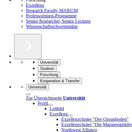
Exzellenz
Research Faculty MARUM
Professorinnen-Programme
Senior Researcher, Senior Lecturer
Wissenschaftsschwerpunkte
Universität
Studium
Forschung
Kooperation & Transfer
Universität
Zur Übersichtsseite
Universität
Profil
Leitbild
Exzellenz
Exzellenzcluster "Der Ozeanboden"
Exzellenzcluster “Die Marsperspektiv
Northwest Alliance