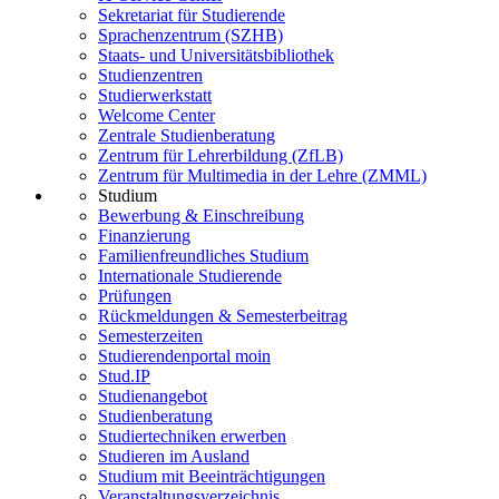
Sekretariat für Studierende
Sprachenzentrum (SZHB)
Staats- und Universitätsbibliothek
Studienzentren
Studierwerkstatt
Welcome Center
Zentrale Studienberatung
Zentrum für Lehrerbildung (ZfLB)
Zentrum für Multimedia in der Lehre (ZMML)
Studium
Bewerbung & Einschreibung
Finanzierung
Familienfreundliches Studium
Internationale Studierende
Prüfungen
Rückmeldungen & Semesterbeitrag
Semesterzeiten
Studierendenportal moin
Stud.IP
Studienangebot
Studienberatung
Studiertechniken erwerben
Studieren im Ausland
Studium mit Beeinträchtigungen
Veranstaltungsverzeichnis