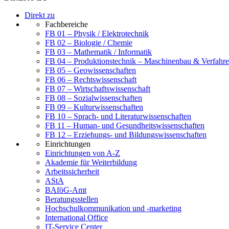
Direkt zu
Fachbereiche
FB 01 – Physik / Elektrotechnik
FB 02 – Biologie / Chemie
FB 03 – Mathematik / Informatik
FB 04 – Produktionstechnik – Maschinenbau & Verfahre
FB 05 – Geowissenschaften
FB 06 – Rechtswissenschaft
FB 07 – Wirtschaftswissenschaft
FB 08 – Sozialwissenschaften
FB 09 – Kulturwissenschaften
FB 10 – Sprach- und Literaturwissenschaften
FB 11 – Human- und Gesundheitswissenschaften
FB 12 – Erziehungs- und Bildungswissenschaften
Einrichtungen
Einrichtungen von A-Z
Akademie für Weiterbildung
Arbeitssicherheit
AStA
BAföG-Amt
Beratungsstellen
Hochschulkommunikation und -marketing
International Office
IT-Service Center