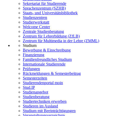
Sekretariat für Studierende
Sprachenzentrum (SZHB)
Staats- und Universitätsbibliothek
Studienzentren
Studierwerkstatt
Welcome Center
Zentrale Studienberatung
Zentrum für Lehrerbildung (ZfLB)
Zentrum für Multimedia in der Lehre (ZMML)
Studium
Bewerbung & Einschreibung
Finanzierung
Familienfreundliches Studium
Internationale Studierende
Prüfungen
Rückmeldungen & Semesterbeitrag
Semesterzeiten
Studierendenportal moin
Stud.IP
Studienangebot
Studienberatung
Studiertechniken erwerben
Studieren im Ausland
Studium mit Beeinträchtigungen
Veranstaltungsverzeichnis