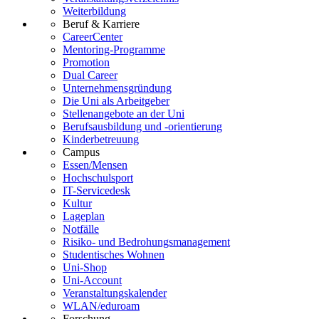
Weiterbildung
Beruf & Karriere
CareerCenter
Mentoring-Programme
Promotion
Dual Career
Unternehmensgründung
Die Uni als Arbeitgeber
Stellenangebote an der Uni
Berufsausbildung und -orientierung
Kinderbetreuung
Campus
Essen/Mensen
Hochschulsport
IT-Servicedesk
Kultur
Lageplan
Notfälle
Risiko- und Bedrohungsmanagement
Studentisches Wohnen
Uni-Shop
Uni-Account
Veranstaltungskalender
WLAN/eduroam
Forschung