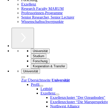
Exzellenz
Research Faculty MARUM
Professorinnen-Programme
Senior Researcher, Senior Lecturer
Wissenschaftsschwerpunkte
Universität
Studium
Forschung
Kooperation & Transfer
Universität
Zur Übersichtsseite
Universität
Profil
Leitbild
Exzellenz
Exzellenzcluster "Der Ozeanboden"
Exzellenzcluster “Die Marsperspektiv
Northwest Alliance