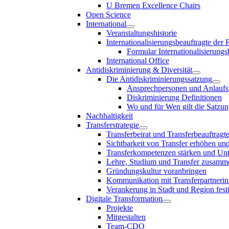
U Bremen Excellence Chairs
Open Science
International
Veranstaltungshistorie
Internationalisierungsbeauftragte der
Formular Internationalisierungs
International Office
Antidiskriminierung & Diversität
Die Antidiskriminierungssatzung
Ansprechpersonen und Anlaufst
Diskriminierung Definitionen
Wo und für Wen gilt die Satzu
Nachhaltigkeit
Transferstrategie
Transferbeirat und Transferbeauftragt
Sichtbarkeit von Transfer erhöhen un
Transferkompetenzen stärken und Unte
Lehre, Studium und Transfer zusam
Gründungskultur voranbringen
Kommunikation mit Transferpartnerinn
Verankerung in Stadt und Region fest
Digitale Transformation
Projekte
Mitgestalten
Team-CDO