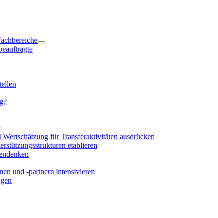
 Fachbereiche
beauftragte
ellen
ng?
e
d Wertschätzung für Transferaktivitäten ausdrücken
rstützungsstrukturen etablieren
mendenken
en und -partnern intensivieren
igen