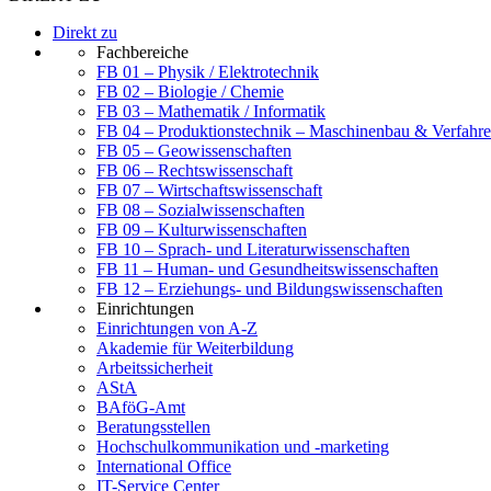
Direkt zu
Fachbereiche
FB 01 – Physik / Elektrotechnik
FB 02 – Biologie / Chemie
FB 03 – Mathematik / Informatik
FB 04 – Produktionstechnik – Maschinenbau & Verfahre
FB 05 – Geowissenschaften
FB 06 – Rechtswissenschaft
FB 07 – Wirtschaftswissenschaft
FB 08 – Sozialwissenschaften
FB 09 – Kulturwissenschaften
FB 10 – Sprach- und Literaturwissenschaften
FB 11 – Human- und Gesundheitswissenschaften
FB 12 – Erziehungs- und Bildungswissenschaften
Einrichtungen
Einrichtungen von A-Z
Akademie für Weiterbildung
Arbeitssicherheit
AStA
BAföG-Amt
Beratungsstellen
Hochschulkommunikation und -marketing
International Office
IT-Service Center