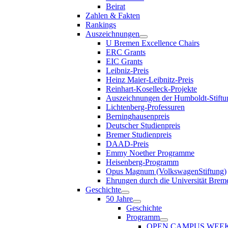
Beirat
Zahlen & Fakten
Rankings
Auszeichnungen
U Bremen Excellence Chairs
ERC Grants
EIC Grants
Leibniz-Preis
Heinz Maier-Leibnitz-Preis
Reinhart-Koselleck-Projekte
Auszeichnungen der Humboldt-Stiftu
Lichtenberg-Professuren
Berninghausenpreis
Deutscher Studienpreis
Bremer Studienpreis
DAAD-Preis
Emmy Noether Programme
Heisenberg-Programm
Opus Magnum (VolkswagenStiftung)
Ehrungen durch die Universität Brem
Geschichte
50 Jahre
Geschichte
Programm
OPEN CAMPUS WEE